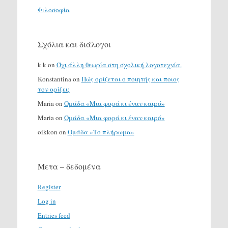
Φιλοσοφία
Σχόλια και διάλογοι
k k
on
Όχι άλλη θεωρία στη σχολική λογοτεχνία.
Konstantina
on
Πώς ορίζεται ο ποιητής και ποιος
τον ορίζει;
Maria
on
Ομάδα «Μια φορά κι έναν καιρό»
Maria
on
Ομάδα «Μια φορά κι έναν καιρό»
oikkon
on
Ομάδα «Το πλήρωμα»
Μετα – δεδομένα
Register
Log in
Entries feed