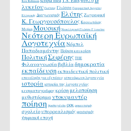
scripta mea
T.S. Eliot
web2.0
Ken Robinson
λυκείου
Γλώσσα
Γκάτσος
Γραμματική Αρχαίας
Ελύτης
Διαγωνισμός
Ζωγραφική
Ελληνικής
Κ. Γεωργουσόπουλος
Καρυωτάκης
Μουσική
Μνήμη
Νεοελληνική Γλώσσα Γ λυκείου
Νεότερη Ευρωπαϊκή
Λογοτεχνία
Νόμπελ
Παπαδιαμάντης
Ποίηση και κρίση
Σεφέρης
Πολιτική
ΤΠΕ
δημοκρατία
Φιλαναγνωσία
βιβλία
εκπαίδευση
εκπαιδευτική πολιτική
επανάληψη για εξετάσεις
ισπανόφωνη λογοτεχνία
ιστορία
ιστορία της λογοτεχνίας
μελοποίηση
κρίση
κινηματογράφος
ντοκυμαντέρ
μυθιστόρημα
ποίηση
ροκ
προπαγάνδα
ρομαντισμός
σχολείο
υπερρεαλισμός
φασισμός
ψηφιακή εποχή