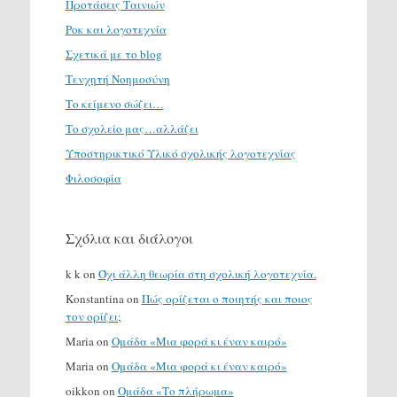
Προτάσεις Ταινιών
Ροκ και λογοτεχνία
Σχετικά με το blog
Τενχητή Νοημοσύνη
Το κείμενο σώζει…
Το σχολείο μας…αλλάζει
Υποστηρικτικό Υλικό σχολικής λογοτεχνίας
Φιλοσοφία
Σχόλια και διάλογοι
k k
on
Όχι άλλη θεωρία στη σχολική λογοτεχνία.
Konstantina
on
Πώς ορίζεται ο ποιητής και ποιος
τον ορίζει;
Maria
on
Ομάδα «Μια φορά κι έναν καιρό»
Maria
on
Ομάδα «Μια φορά κι έναν καιρό»
oikkon
on
Ομάδα «Το πλήρωμα»