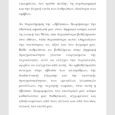
εγκεφάλου, τον τρόπο σκέψης, τη συμπεριφορά
και την ψυχική υγεία των ανθρώπων, ιδιαίτερα των
εφήβων.
Αν παρατήρηση της «Αβύσσου» θεωρήσουμε την
εθιστική αφοσίωση μας στον ψηφιακό κόσμο, κατά
τη λογική του Νίτσε, όσο περισσότερο βυθιζόμαστε
στις οθόνες, τόσο περισσότερο αυτές επηρεάζουν
την ταυτότητα, τις αξίες και τον ψυχισμό μας.
Κάθε ανθρώπινο ον βυθιζόμενο στην ψηφιακή
πραγματικότητα γίνεται ενεργούμενο της
τεχνολογίας, αντί να ελέγχει την τεχνολογία,
αρχίζει να ελέγχεται από αυτή. Αν εμβυθιζόμαστε
συνεχώς στην άβυσσο των αλγορίθμων, της
διαδικτυακής έγκρισης και της εικονικής
πραγματικότητας, των «μεγάλων γλωσσικών
μοντέλων» της τεχνητής ευφυϊας, τότε αυτή η
άβυσσος διαμορφώνει τον εσωτερικό μας κόσμο
καθιστώντας μας παθητικούς, αγχωμένους και
αποξενωμένους από τους άλλους και από τον ίδιο,
τελικά, τον εαυτό μας.