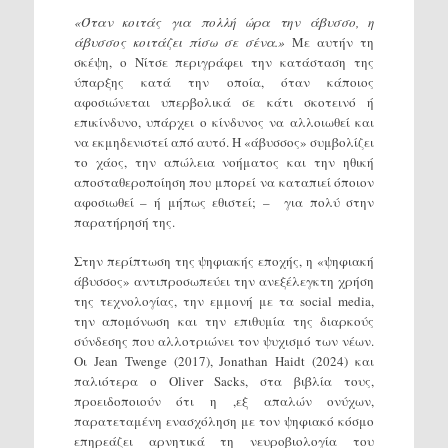
«Όταν κοιτάς για πολλή ώρα την άβυσσο, η
άβυσσος κοιτάζει πίσω σε σένα.»
Με αυτήν τη
σκέψη, ο Νίτσε περιγράφει την κατάσταση της
ύπαρξης κατά την οποία, όταν κάποιος
αφοσιώνεται υπερβολικά σε κάτι σκοτεινό ή
επικίνδυνο, υπάρχει ο κίνδυνος να αλλοιωθεί και
να εκμηδενιστεί από αυτό. Η «άβυσσος» συμβολίζει
το χάος, την απώλεια νοήματος και την ηθική
αποσταθεροποίηση που μπορεί να καταπιεί όποιον
αφοσιωθεί – ή μήπως εθιστεί; – για πολύ στην
παρατήρησή της.
Στην περίπτωση της ψηφιακής εποχής, η «ψηφιακή
άβυσσος» αντιπροσωπεύει την ανεξέλεγκτη χρήση
της τεχνολογίας, την εμμονή με τα social media,
την απομόνωση και την επιθυμία της διαρκούς
σύνδεσης που αλλοτριώνει τον ψυχισμό των νέων.
Οι Jean Twenge (2017), Jonathan Haidt (2024) και
παλιότερα ο Oliver Sacks, στα βιβλία τους,
προειδοποιούν ότι η ,εξ απαλών ονύχων,
παρατεταμένη ενασχόληση με τον ψηφιακό κόσμο
επηρεάζει αρνητικά τη νευροβιολογία του