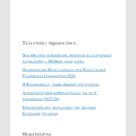
Τελευταίες δημοσιεύσεις
Νέα ήθη στην εκπαίδευση: Αριστεία με «λογισμικό
λογοκλοπής». Μάθηση χωρίς κόπο.
Προσομοίωση Πανελλαδικών στη Νεοελληνική
Γλώσσα και Γραμματεία 2026.
H Φιλοσοφία ως ‘game changer’ στο σχολείο.
Αυτοαξιολόγηση μαθητών/τριών για το Α΄
τετράμηνο (2025-26)
Επανάληψη στις Αντωνυμίες της Αρχαίας
Ελληνικής |1ο μέρος
Θεματολόγιο