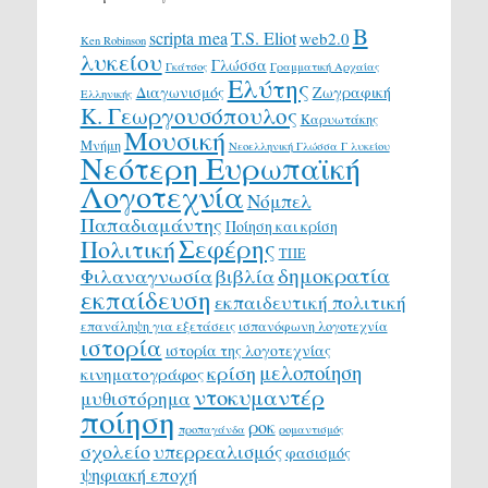
Β
scripta mea
T.S. Eliot
web2.0
Ken Robinson
λυκείου
Γλώσσα
Γκάτσος
Γραμματική Αρχαίας
Ελύτης
Διαγωνισμός
Ζωγραφική
Ελληνικής
Κ. Γεωργουσόπουλος
Καρυωτάκης
Μουσική
Μνήμη
Νεοελληνική Γλώσσα Γ λυκείου
Νεότερη Ευρωπαϊκή
Λογοτεχνία
Νόμπελ
Παπαδιαμάντης
Ποίηση και κρίση
Σεφέρης
Πολιτική
ΤΠΕ
δημοκρατία
Φιλαναγνωσία
βιβλία
εκπαίδευση
εκπαιδευτική πολιτική
επανάληψη για εξετάσεις
ισπανόφωνη λογοτεχνία
ιστορία
ιστορία της λογοτεχνίας
μελοποίηση
κρίση
κινηματογράφος
ντοκυμαντέρ
μυθιστόρημα
ποίηση
ροκ
προπαγάνδα
ρομαντισμός
σχολείο
υπερρεαλισμός
φασισμός
ψηφιακή εποχή