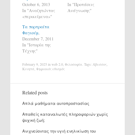
October 6, 2013
In "Προτάσεις
In "Αναζητώντας
Ανάγνωσης"
«περικείμενα»"
Τα πορτραίτα
Φαγιούμ.
December 7, 2011
In "Ιστορία της
Τέχνης"
February 9, 2025
in
web 2.0
,
Φιλοσοφία
. Tags:
Άβυσσος
,
Κινητά
,
Ψηφιακός εθισμός
Related posts
Απλά μαθήματα αυτοπροστασίας
Απαθείς καταναλωτές πληροφοριών χωρίς
ψυχική ζωή;
Ανιχνεύοντας την υγιή ενηλικίωση του