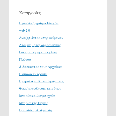
Κατηγορίες
H μουσική γράφει Ιστορία
web 2.0
Αναζητώντας «περικείμενα»
Αταξινόμητες δημοσιεύσεις
Για την Τέχνη και τη ζωή
Γλώσσα
Διδάσκοντας τους Αρχαίους
Η ομάδα εν δράσει
Ημερολόγιο Καταστρώματος
Θεωρία ανάλυσης κειμένων
Ιστορία και λογοτεχνία
Ιστορία της Τέχνης
Προτάσεις Ανάγνωσης