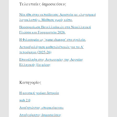
Τελευταίες δημοσιεύσεις
Νέα ήθη στην εκπαίδευση: Αριστεία με «λογισμικό
λογοκλοπής». Μάθηση χωρίς κόπο.
Προσομοίωση Πανελλαδικών στη Νεοελληνική
Γλώσσα και Γραμματεία 2026.
H Φιλοσοφία ως ‘game changer’ στο σχολείο.
Αυτοαξιολόγηση μαθητών/τριών για το Α΄
τετράμηνο (2025-26)
Επανάληψη στις Αντωνυμίες της Αρχαίας
Ελληνικής |1ο μέρος
Κατηγορίες
H μουσική γράφει Ιστορία
web 2.0
Αναζητώντας «περικείμενα»
Αταξινόμητες δημοσιεύσεις