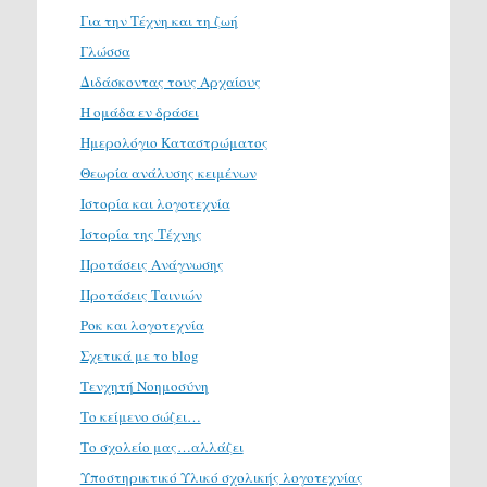
Για την Τέχνη και τη ζωή
Γλώσσα
Διδάσκοντας τους Αρχαίους
Η ομάδα εν δράσει
Ημερολόγιο Καταστρώματος
Θεωρία ανάλυσης κειμένων
Ιστορία και λογοτεχνία
Ιστορία της Τέχνης
Προτάσεις Ανάγνωσης
Προτάσεις Ταινιών
Ροκ και λογοτεχνία
Σχετικά με το blog
Τενχητή Νοημοσύνη
Το κείμενο σώζει…
Το σχολείο μας…αλλάζει
Υποστηρικτικό Υλικό σχολικής λογοτεχνίας