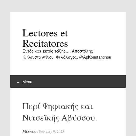
Lectores et
Recitatores
Εντός και εκτός τάξης…, Αποστόλης
Κ.Κωνσταντίνου, Φιλόλογος, @ApKonstantinou
Menu
Skip
to
Περί Ψηφιακής και
content
Νιτσεϊκής Αβύσσου.
Μέντωρ
/
February 9, 2025