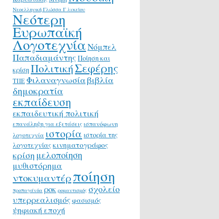
Νεοελληνική Γλώσσα Γ λυκείου
Νεότερη
Ευρωπαϊκή
Λογοτεχνία
Νόμπελ
Παπαδιαμάντης
Ποίηση και
Σεφέρης
Πολιτική
κρίση
Φιλαναγνωσία
βιβλία
ΤΠΕ
δημοκρατία
εκπαίδευση
εκπαιδευτική πολιτική
επανάληψη για εξετάσεις
ισπανόφωνη
ιστορία
ιστορία της
λογοτεχνία
κινηματογράφος
λογοτεχνίας
μελοποίηση
κρίση
μυθιστόρημα
ποίηση
ντοκυμαντέρ
σχολείο
ροκ
προπαγάνδα
ρομαντισμός
υπερρεαλισμός
φασισμός
ψηφιακή εποχή