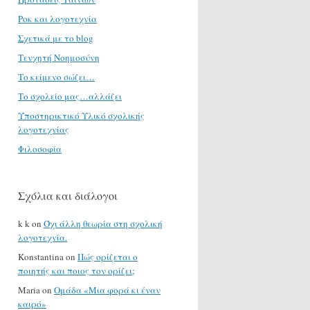
Ροκ και λογοτεχνία
Σχετικά με το blog
Τενχητή Νοημοσύνη
Το κείμενο σώζει…
Το σχολείο μας…αλλάζει
Υποστηρικτικό Υλικό σχολικής
λογοτεχνίας
Φιλοσοφία
Σχόλια και διάλογοι
k k
on
Όχι άλλη θεωρία στη σχολική
λογοτεχνία.
Konstantina
on
Πώς ορίζεται ο
ποιητής και ποιος τον ορίζει;
Maria
on
Ομάδα «Μια φορά κι έναν
καιρό»