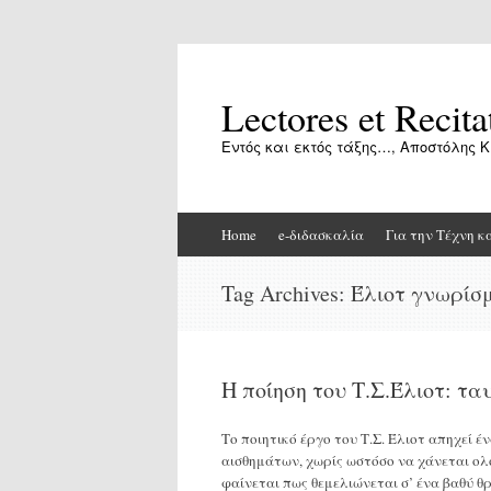
Lectores et Recita
Εντός και εκτός τάξης…, Αποστόλης Κ
Skip
Home
e-διδασκαλία
Για την Τέχνη κ
to
content
Tag Archives:
Έλιοτ γνωρίσ
Η ποίηση του Τ.Σ.Έλιοτ: τα
Το ποιητικό έργο του Τ.Σ. Έλιοτ απηχεί έ
αισθημάτων, χωρίς ωστόσο να χάνεται ολό
φαίνεται πως θεμελιώνεται σ’ ένα βαθύ θρ