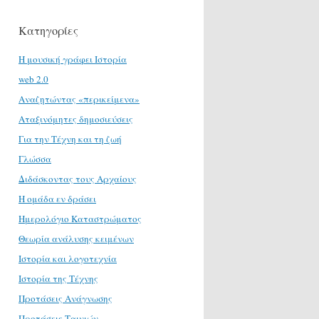
Κατηγορίες
H μουσική γράφει Ιστορία
web 2.0
Αναζητώντας «περικείμενα»
Αταξινόμητες δημοσιεύσεις
Για την Τέχνη και τη ζωή
Γλώσσα
Διδάσκοντας τους Αρχαίους
Η ομάδα εν δράσει
Ημερολόγιο Καταστρώματος
Θεωρία ανάλυσης κειμένων
Ιστορία και λογοτεχνία
Ιστορία της Τέχνης
Προτάσεις Ανάγνωσης
Προτάσεις Ταινιών