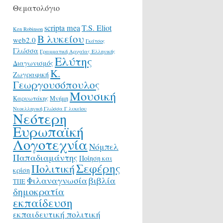
Θεματολόγιο
scripta mea
T.S. Eliot
Ken Robinson
Β λυκείου
web2.0
Γκάτσος
Γλώσσα
Γραμματική Αρχαίας Ελληνικής
Ελύτης
Διαγωνισμός
Κ.
Ζωγραφική
Γεωργουσόπουλος
Μουσική
Καρυωτάκης
Μνήμη
Νεοελληνική Γλώσσα Γ λυκείου
Νεότερη
Ευρωπαϊκή
Λογοτεχνία
Νόμπελ
Παπαδιαμάντης
Ποίηση και
Σεφέρης
Πολιτική
κρίση
Φιλαναγνωσία
βιβλία
ΤΠΕ
δημοκρατία
εκπαίδευση
εκπαιδευτική πολιτική