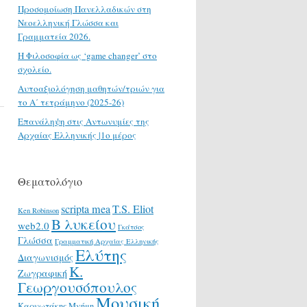
Προσομοίωση Πανελλαδικών στη
Νεοελληνική Γλώσσα και
Γραμματεία 2026.
H Φιλοσοφία ως ‘game changer’ στο
σχολείο.
Αυτοαξιολόγηση μαθητών/τριών για
το Α΄ τετράμηνο (2025-26)
Επανάληψη στις Αντωνυμίες της
Αρχαίας Ελληνικής |1ο μέρος
Θεματολόγιο
scripta mea
T.S. Eliot
Ken Robinson
Β λυκείου
web2.0
Γκάτσος
Γλώσσα
Γραμματική Αρχαίας Ελληνικής
Ελύτης
Διαγωνισμός
Κ.
Ζωγραφική
Γεωργουσόπουλος
Μουσική
Καρυωτάκης
Μνήμη