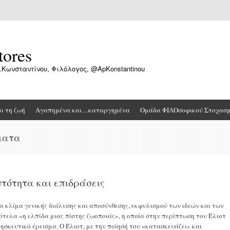
tores
.Κωνσταντίνου, Φιλόλογος, @ApKonstantinou
αι τη ζωή
Αγαπημένα και…καταργημένα
Ομάδα ΦΙΛΟσοφικού Στοχασ
ματα
υτότητα και επιδράσεις
να κλίμα γενικής διάλυσης και αποσύνθεσης, εκφυλισμού των ιδεών και των
τελα «η ελπίδα μιας πίστης ζωοποιάς», η οποία στην περίπτωση του Έλιοτ
ησκευτικό έρεισμα. Ο Έλιοτ, με την ποίησή του «κατασκευάζει» και