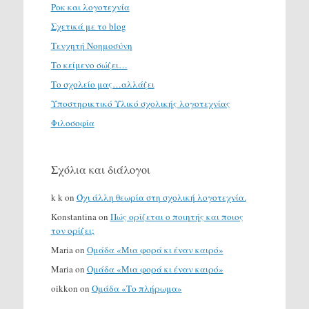
Ροκ και λογοτεχνία
Σχετικά με το blog
Τενχητή Νοημοσύνη
Το κείμενο σώζει…
Το σχολείο μας…αλλάζει
Υποστηρικτικό Υλικό σχολικής λογοτεχνίας
Φιλοσοφία
Σχόλια και διάλογοι
k k
on
Όχι άλλη θεωρία στη σχολική λογοτεχνία.
Konstantina
on
Πώς ορίζεται ο ποιητής και ποιος
τον ορίζει;
Maria
on
Ομάδα «Μια φορά κι έναν καιρό»
Maria
on
Ομάδα «Μια φορά κι έναν καιρό»
oikkon
on
Ομάδα «Το πλήρωμα»