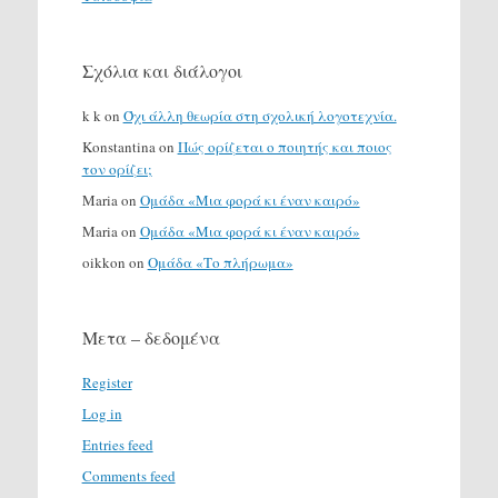
Σχόλια και διάλογοι
k k
on
Όχι άλλη θεωρία στη σχολική λογοτεχνία.
Konstantina
on
Πώς ορίζεται ο ποιητής και ποιος
τον ορίζει;
Maria
on
Ομάδα «Μια φορά κι έναν καιρό»
Maria
on
Ομάδα «Μια φορά κι έναν καιρό»
oikkon
on
Ομάδα «Το πλήρωμα»
Μετα – δεδομένα
Register
Log in
Entries feed
Comments feed