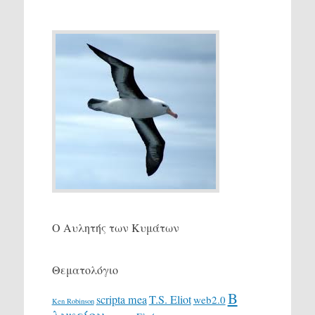
Ο Αυλητής των Κυμάτων
Θεματολόγιο
Β
scripta mea
T.S. Eliot
web2.0
Ken Robinson