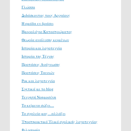
Γλώσσα
Διδάσκοντας τους Αρχαίους
Η ομάδα εν δράσει
Ημερολόγιο Καταστρώματος
Θεωρία ανάλυσης κειμένων
Ιστορία και λογοτεχνία
Ιστορία της Τέχνης
Προτάσεις Ανάγνωσης
Προτάσεις Ταινιών
Ροκ και λογοτεχνία
Σχετικά με το blog
Τενχητή Νοημοσύνη
Το κείμενο σώζει…
Το σχολείο μας…αλλάζει
Υποστηρικτικό Υλικό σχολικής λογοτεχνίας
Φιλοσοφία