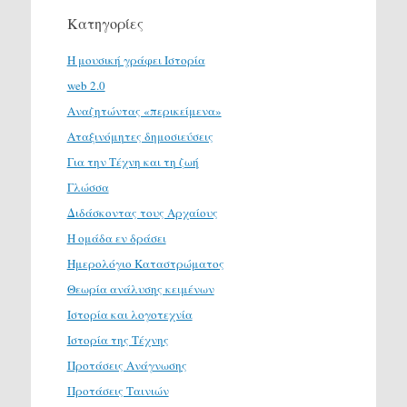
Κατηγορίες
H μουσική γράφει Ιστορία
web 2.0
Αναζητώντας «περικείμενα»
Αταξινόμητες δημοσιεύσεις
Για την Τέχνη και τη ζωή
Γλώσσα
Διδάσκοντας τους Αρχαίους
Η ομάδα εν δράσει
Ημερολόγιο Καταστρώματος
Θεωρία ανάλυσης κειμένων
Ιστορία και λογοτεχνία
Ιστορία της Τέχνης
Προτάσεις Ανάγνωσης
Προτάσεις Ταινιών