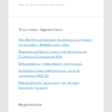
May 19, 2015
in
Ιστορία της Τέχνης
.
Τελευταίες δημοσιεύσεις
Νέα ήθη στην εκπαίδευση: Αριστεία με «λογισμικό
λογοκλοπής». Μάθηση χωρίς κόπο.
Προσομοίωση Πανελλαδικών στη Νεοελληνική
Γλώσσα και Γραμματεία 2026.
H Φιλοσοφία ως ‘game changer’ στο σχολείο.
Αυτοαξιολόγηση μαθητών/τριών για το Α΄
τετράμηνο (2025-26)
Επανάληψη στις Αντωνυμίες της Αρχαίας
Ελληνικής |1ο μέρος
Θεματολόγιο