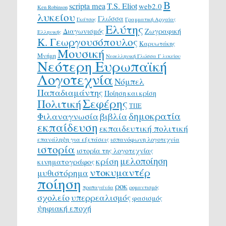
Β
scripta mea
T.S. Eliot
web2.0
Ken Robinson
λυκείου
Γλώσσα
Γκάτσος
Γραμματική Αρχαίας
Ελύτης
Διαγωνισμός
Ζωγραφική
Ελληνικής
Κ. Γεωργουσόπουλος
Καρυωτάκης
Μουσική
Μνήμη
Νεοελληνική Γλώσσα Γ λυκείου
Νεότερη Ευρωπαϊκή
Λογοτεχνία
Νόμπελ
Παπαδιαμάντης
Ποίηση και κρίση
Σεφέρης
Πολιτική
ΤΠΕ
δημοκρατία
Φιλαναγνωσία
βιβλία
εκπαίδευση
εκπαιδευτική πολιτική
επανάληψη για εξετάσεις
ισπανόφωνη λογοτεχνία
ιστορία
ιστορία της λογοτεχνίας
μελοποίηση
κρίση
κινηματογράφος
ντοκυμαντέρ
μυθιστόρημα
ποίηση
ροκ
προπαγάνδα
ρομαντισμός
σχολείο
υπερρεαλισμός
φασισμός
ψηφιακή εποχή