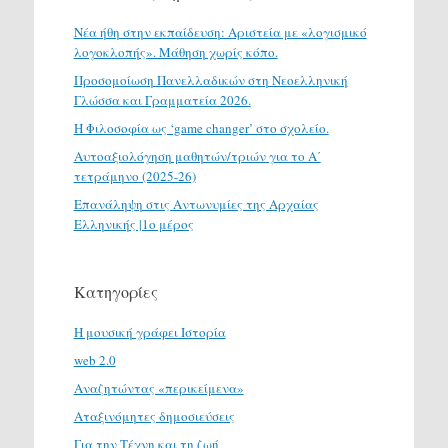
Νέα ήθη στην εκπαίδευση: Αριστεία με «λογισμικό
λογοκλοπής». Μάθηση χωρίς κόπο.
Προσομοίωση Πανελλαδικών στη Νεοελληνική
Γλώσσα και Γραμματεία 2026.
H Φιλοσοφία ως ‘game changer’ στο σχολείο.
Αυτοαξιολόγηση μαθητών/τριών για το Α΄
τετράμηνο (2025-26)
Επανάληψη στις Αντωνυμίες της Αρχαίας
Ελληνικής |1ο μέρος
Κατηγορίες
H μουσική γράφει Ιστορία
web 2.0
Αναζητώντας «περικείμενα»
Αταξινόμητες δημοσιεύσεις
Για την Τέχνη και τη ζωή