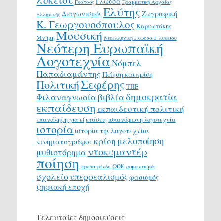
λυκείου
Γλώσσα
Γκάτσος
Γραμματική Αρχαίας
Ελύτης
Διαγωνισμός
Ζωγραφική
Ελληνικής
Κ. Γεωργουσόπουλος
Καρυωτάκης
Μουσική
Μνήμη
Νεοελληνική Γλώσσα Γ λυκείου
Νεότερη Ευρωπαϊκή
Λογοτεχνία
Νόμπελ
Παπαδιαμάντης
Ποίηση και κρίση
Σεφέρης
Πολιτική
ΤΠΕ
δημοκρατία
Φιλαναγνωσία
βιβλία
εκπαίδευση
εκπαιδευτική πολιτική
επανάληψη για εξετάσεις
ισπανόφωνη λογοτεχνία
ιστορία
ιστορία της λογοτεχνίας
μελοποίηση
κρίση
κινηματογράφος
ντοκυμαντέρ
μυθιστόρημα
ποίηση
ροκ
προπαγάνδα
ρομαντισμός
σχολείο
υπερρεαλισμός
φασισμός
ψηφιακή εποχή
Τελευταίες δημοσιεύσεις