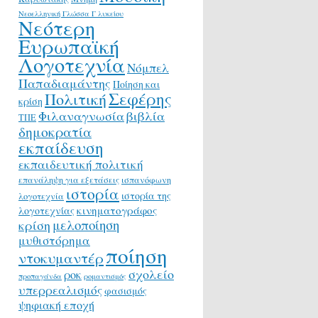
Νεοελληνική Γλώσσα Γ λυκείου
Νεότερη
Ευρωπαϊκή
Λογοτεχνία
Νόμπελ
Παπαδιαμάντης
Ποίηση και
Σεφέρης
Πολιτική
κρίση
Φιλαναγνωσία
βιβλία
ΤΠΕ
δημοκρατία
εκπαίδευση
εκπαιδευτική πολιτική
επανάληψη για εξετάσεις
ισπανόφωνη
ιστορία
ιστορία της
λογοτεχνία
κινηματογράφος
λογοτεχνίας
μελοποίηση
κρίση
μυθιστόρημα
ποίηση
ντοκυμαντέρ
σχολείο
ροκ
προπαγάνδα
ρομαντισμός
υπερρεαλισμός
φασισμός
ψηφιακή εποχή