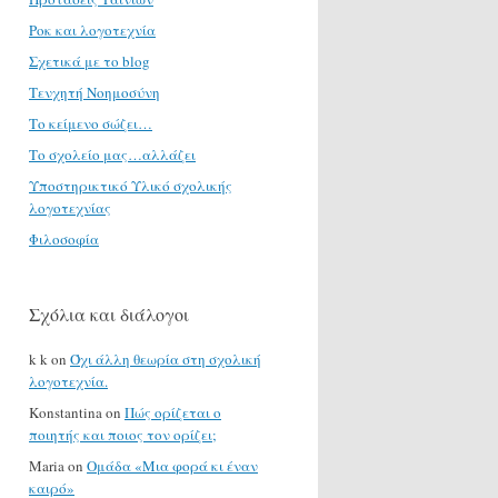
Ροκ και λογοτεχνία
Σχετικά με το blog
Τενχητή Νοημοσύνη
Το κείμενο σώζει…
Το σχολείο μας…αλλάζει
Υποστηρικτικό Υλικό σχολικής
λογοτεχνίας
Φιλοσοφία
Σχόλια και διάλογοι
k k
on
Όχι άλλη θεωρία στη σχολική
λογοτεχνία.
Konstantina
on
Πώς ορίζεται ο
ποιητής και ποιος τον ορίζει;
Maria
on
Ομάδα «Μια φορά κι έναν
καιρό»