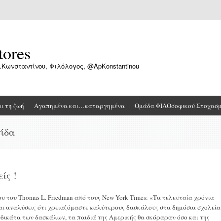
tores
.Κωνσταντίνου, Φιλόλογος, @ApKonstantinou
αι τη ζωή
Αγαπημένα και…καταργημένα
Ομάδα ΦΙΛΟσοφικού Στοχασ
τίδα
ίς !
 του Thomas L. Friedman από τους New York Times: «Τα τελευταία χρόνια
και αναλύσεις ότι χρειαζόμαστε καλύτερους δασκάλους στα δημόσια σχολεία
υνδικάτα των δασκάλων, τα παιδιά της Αμερικής θα σκόραραν όσο και της