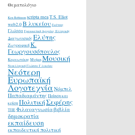
Θεματολόγιο
scripta mea
T.S. Eliot
Ken Robinson
Β λυκείου
web2.0
Γκάτσος
Γλώσσα
Γραμματική Αρχαίας Ελληνικής
Ελύτης
Διαγωνισμός
Κ.
Ζωγραφική
Γεωργουσόπουλος
Μουσική
Καρυωτάκης
Μνήμη
Νεοελληνική Γλώσσα Γ λυκείου
Νεότερη
Ευρωπαϊκή
Λογοτεχνία
Νόμπελ
Παπαδιαμάντης
Ποίηση και
Σεφέρης
Πολιτική
κρίση
Φιλαναγνωσία
βιβλία
ΤΠΕ
δημοκρατία
εκπαίδευση
εκπαιδευτική πολιτική