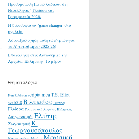
Προσομοίωση Πανελλαδικών στη
Νεοελληνική Γλώσσα και
Γραμματεία 2026.
H Φιλοσοφία ως ‘game changer’ στο
σχολείο.
Αυτοαξιολόγηση μαθητών/τριών για
το Α΄ τετράμηνο (2025-26)
Επανάληψη στις Αντωνυμίες της
Αρχαίας Ελληνικής |1ο μέρος
Θεματολόγιο
scripta mea
T.S. Eliot
Ken Robinson
Β λυκείου
web2.0
Γκάτσος
Γλώσσα
Γραμματική Αρχαίας Ελληνικής
Ελύτης
Διαγωνισμός
Κ.
Ζωγραφική
Γεωργουσόπουλος
Μουσική
Καρυωτάκης
Μνήμη