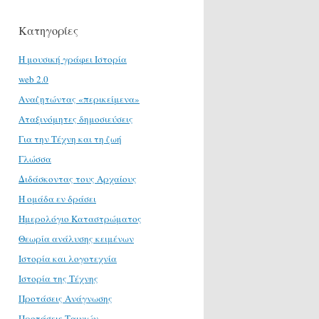
Κατηγορίες
H μουσική γράφει Ιστορία
web 2.0
Αναζητώντας «περικείμενα»
Αταξινόμητες δημοσιεύσεις
Για την Τέχνη και τη ζωή
Γλώσσα
Διδάσκοντας τους Αρχαίους
Η ομάδα εν δράσει
Ημερολόγιο Καταστρώματος
Θεωρία ανάλυσης κειμένων
Ιστορία και λογοτεχνία
Ιστορία της Τέχνης
Προτάσεις Ανάγνωσης
Προτάσεις Ταινιών