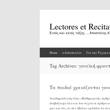
Lectores et Recita
Εντός και εκτός τάξης…, Αποστόλης Κ
Skip
Home
e-διδασκαλία
Για την Τέχνη κ
to
content
Tag Archives:
γονεϊκή φρον
Τα παιδιά χρειάζονται γονε
Αναδημοσίευση στην «Καθημερινή» άρθρου
διαβάζουμε όλο και πιο συχνά σε άρθρα 
μας και ότι, αν δεν έβαζαν εμπόδια τα σ