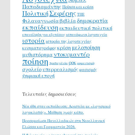
Παπαδιαμάντης
Ποίηση και κρίση
Σεφέρης
Πολιτική
ΤΠΕ
δημοκρατία
Φιλαναγνωσία
βιβλία
εκπαίδευση
εκπαιδευτική πολιτική
επανάληψη για εξετάσεις
ισπανόφωνη λογοτεχνία
ιστορία
ιστορία της λογοτεχνίας
μελοποίηση
κρίση
κινηματογράφος
ντοκυμαντέρ
μυθιστόρημα
ποίηση
ροκ
προπαγάνδα
ρομαντισμός
σχολείο
υπερρεαλισμός
φασισμός
ψηφιακή εποχή
Τελευταίες δημοσιεύσεις
Νέα ήθη στην εκπαίδευση: Αριστεία με «λογισμικό
λογοκλοπής». Μάθηση χωρίς κόπο.
Προσομοίωση Πανελλαδικών στη Νεοελληνική
Γλώσσα και Γραμματεία 2026.