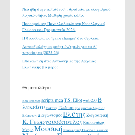
Νέα ήθη στην εκπαίδευση: Αριστεία με «λογισμικό
λογοκλοπής». Μάθηση χωρίς κόπο.
Προσομοίωση Πανελλαδικών στη Νεοελληνική
Γλώσσα και Γραμματεία 2026.
H Φιλοσοφία ως ‘game changer’ στο σχολείο.
Αυτοαξιολόγηση μαθητών/τριών για το Α΄
τετράμηνο (2025-26)
Επανάληψη στις Αντωνυμίες της Αρχαίας
Ελληνικής |1ο μέρος
Θεματολόγιο
Β
scripta mea
T.S. Eliot
web2.0
Ken Robinson
λυκείου
Γλώσσα
Γκάτσος
Γραμματική Αρχαίας
Ελύτης
Διαγωνισμός
Ζωγραφική
Ελληνικής
Κ. Γεωργουσόπουλος
Καρυωτάκης
Μουσική
Μνήμη
Νεοελληνική Γλώσσα Γ λυκείου