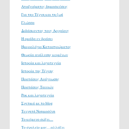
Αταξινόμητες δημοσιεύσεις
Για την Τέχνη και τη ζωή
Γλώσσα
Διδάσκοντας τους Αρχαίους
Η ομάδα εν δράσει
Ημερολόγιο Καταστρώματος
Θεωρία ανάλυσης κειμένων
Ιστορία και λογοτεχνία
Ιστορία της Τέχνης
Προτάσεις Ανάγνωσης
Προτάσεις Ταινιών
Ροκ και λογοτεχνία
Σχετικά με το blog
Τενχητή Νοημοσύνη
Το κείμενο σώζει…
Το σχολείο μας…αλλάζει