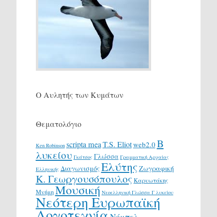
Ο Αυλητής των Κυμάτων
Θεματολόγιο
Β
scripta mea
T.S. Eliot
web2.0
Ken Robinson
λυκείου
Γλώσσα
Γκάτσος
Γραμματική Αρχαίας
Ελύτης
Διαγωνισμός
Ζωγραφική
Ελληνικής
Κ. Γεωργουσόπουλος
Καρυωτάκης
Μουσική
Μνήμη
Νεοελληνική Γλώσσα Γ λυκείου
Νεότερη Ευρωπαϊκή
Λογοτεχνία
Νόμπελ