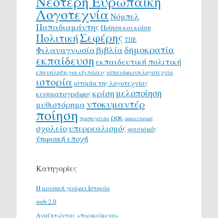
Νεότερη Ευρωπαϊκή
Λογοτεχνία
Νόμπελ
Παπαδιαμάντης
Ποίηση και κρίση
Σεφέρης
Πολιτική
ΤΠΕ
δημοκρατία
Φιλαναγνωσία
βιβλία
εκπαίδευση
εκπαιδευτική πολιτική
επανάληψη για εξετάσεις
ισπανόφωνη λογοτεχνία
ιστορία
ιστορία της λογοτεχνίας
μελοποίηση
κρίση
κινηματογράφος
ντοκυμαντέρ
μυθιστόρημα
ποίηση
ροκ
προπαγάνδα
ρομαντισμός
σχολείο
υπερρεαλισμός
φασισμός
ψηφιακή εποχή
Κατηγορίες
H μουσική γράφει Ιστορία
web 2.0
Αναζητώντας «περικείμενα»