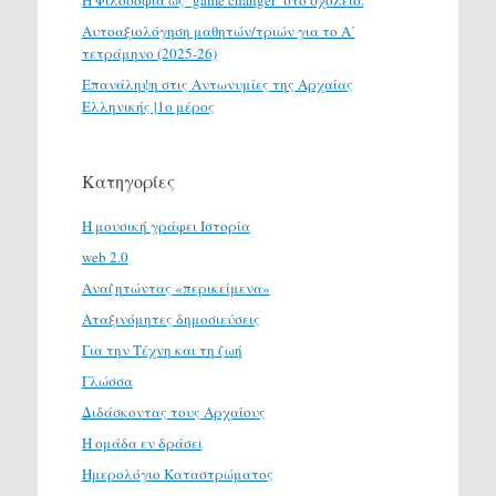
H Φιλοσοφία ως ‘game changer’ στο σχολείο.
Αυτοαξιολόγηση μαθητών/τριών για το Α΄
τετράμηνο (2025-26)
Επανάληψη στις Αντωνυμίες της Αρχαίας
Ελληνικής |1ο μέρος
Κατηγορίες
H μουσική γράφει Ιστορία
web 2.0
Αναζητώντας «περικείμενα»
Αταξινόμητες δημοσιεύσεις
Για την Τέχνη και τη ζωή
Γλώσσα
Διδάσκοντας τους Αρχαίους
Η ομάδα εν δράσει
Ημερολόγιο Καταστρώματος