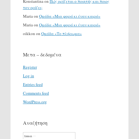
Konstantina
on
Πώς ορίζεται ο ποιητής και ποιος
τον ορίζει;
Maria
on
Ομάδα «Μια φορά κι έναν καιρό»
Maria
on
Ομάδα «Μια φορά κι έναν καιρό»
oikkon
on
Ομάδα «Το πλήρωμα»
Μετα – δεδομένα
Register
Log in
Entries feed
Comments feed
WordPress.org
Αναζήτηση
Search