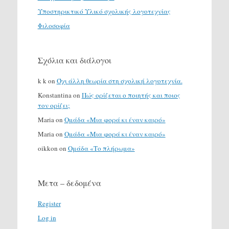
Υποστηρικτικό Υλικό σχολικής λογοτεχνίας
Φιλοσοφία
Σχόλια και διάλογοι
k k
on
Όχι άλλη θεωρία στη σχολική λογοτεχνία.
Konstantina
on
Πώς ορίζεται ο ποιητής και ποιος
τον ορίζει;
Maria
on
Ομάδα «Μια φορά κι έναν καιρό»
Maria
on
Ομάδα «Μια φορά κι έναν καιρό»
oikkon
on
Ομάδα «Το πλήρωμα»
Μετα – δεδομένα
Register
Log in