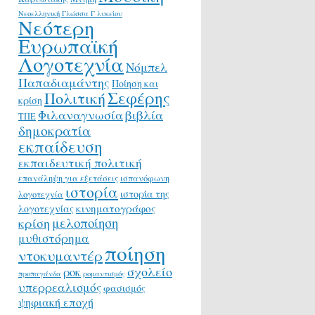
Νεοελληνική Γλώσσα Γ λυκείου
Νεότερη
Ευρωπαϊκή
Λογοτεχνία
Νόμπελ
Παπαδιαμάντης
Ποίηση και
Σεφέρης
Πολιτική
κρίση
Φιλαναγνωσία
βιβλία
ΤΠΕ
δημοκρατία
εκπαίδευση
εκπαιδευτική πολιτική
επανάληψη για εξετάσεις
ισπανόφωνη
ιστορία
ιστορία της
λογοτεχνία
κινηματογράφος
λογοτεχνίας
μελοποίηση
κρίση
μυθιστόρημα
ποίηση
ντοκυμαντέρ
σχολείο
ροκ
προπαγάνδα
ρομαντισμός
υπερρεαλισμός
φασισμός
ψηφιακή εποχή