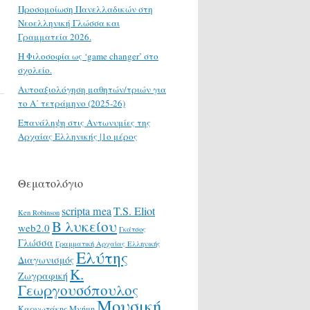
Προσομοίωση Πανελλαδικών στη
Νεοελληνική Γλώσσα και
Γραμματεία 2026.
H Φιλοσοφία ως ‘game changer’ στο
σχολείο.
Αυτοαξιολόγηση μαθητών/τριών για
το Α΄ τετράμηνο (2025-26)
Επανάληψη στις Αντωνυμίες της
Αρχαίας Ελληνικής |1ο μέρος
Θεματολόγιο
scripta mea
T.S. Eliot
Ken Robinson
Β λυκείου
web2.0
Γκάτσος
Γλώσσα
Γραμματική Αρχαίας Ελληνικής
Ελύτης
Διαγωνισμός
Κ.
Ζωγραφική
Γεωργουσόπουλος
Μουσική
Καρυωτάκης
Μνήμη