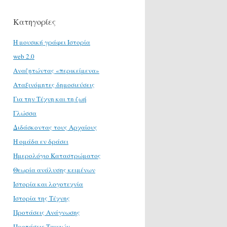
Κατηγορίες
H μουσική γράφει Ιστορία
web 2.0
Αναζητώντας «περικείμενα»
Αταξινόμητες δημοσιεύσεις
Για την Τέχνη και τη ζωή
Γλώσσα
Διδάσκοντας τους Αρχαίους
Η ομάδα εν δράσει
Ημερολόγιο Καταστρώματος
Θεωρία ανάλυσης κειμένων
Ιστορία και λογοτεχνία
Ιστορία της Τέχνης
Προτάσεις Ανάγνωσης
Προτάσεις Ταινιών