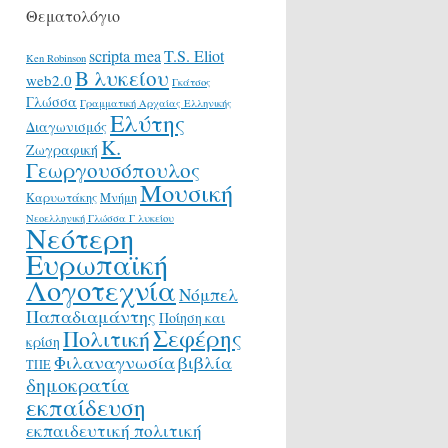
Θεματολόγιο
scripta mea
T.S. Eliot
Ken Robinson
Β λυκείου
web2.0
Γκάτσος
Γλώσσα
Γραμματική Αρχαίας Ελληνικής
Ελύτης
Διαγωνισμός
Κ.
Ζωγραφική
Γεωργουσόπουλος
Μουσική
Καρυωτάκης
Μνήμη
Νεοελληνική Γλώσσα Γ λυκείου
Νεότερη
Ευρωπαϊκή
Λογοτεχνία
Νόμπελ
Παπαδιαμάντης
Ποίηση και
Σεφέρης
Πολιτική
κρίση
Φιλαναγνωσία
βιβλία
ΤΠΕ
δημοκρατία
εκπαίδευση
εκπαιδευτική πολιτική