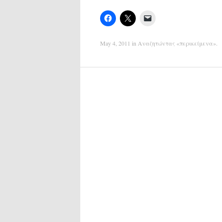
May 4, 2011
in
Αναζητώντας «περικείμενα»
.