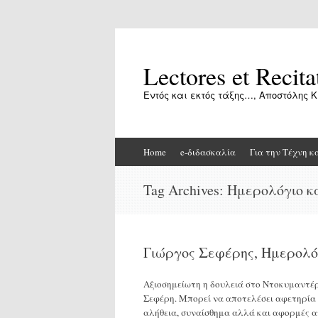
Lectores et Recita
Εντός και εκτός τάξης…, Αποστόλης Κ
Skip
Home
e-διδασκαλία
Για την Τέχνη κ
to
content
Tag Archives:
Ημερολόγιο 
Γιώργος Σεφέρης, Ημερολό
Αξιοσημείωτη η δουλειά στο Ντοκυμαντέρ
Σεφέρη. Μπορεί να αποτελέσει αφετηρία 
αλήθεια, συναίσθημα αλλά και αφορμές 