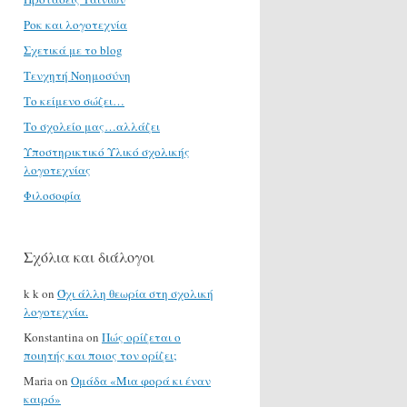
Ροκ και λογοτεχνία
Σχετικά με το blog
Τενχητή Νοημοσύνη
Το κείμενο σώζει…
Το σχολείο μας…αλλάζει
Υποστηρικτικό Υλικό σχολικής
λογοτεχνίας
Φιλοσοφία
Σχόλια και διάλογοι
k k
on
Όχι άλλη θεωρία στη σχολική
λογοτεχνία.
Konstantina
on
Πώς ορίζεται ο
ποιητής και ποιος τον ορίζει;
Maria
on
Ομάδα «Μια φορά κι έναν
καιρό»