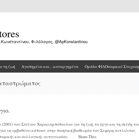
tores
.Κωνσταντίνου, Φιλόλογος, @ApKonstantinou
αι τη ζωή
Αγαπημένα και…καταργημένα
Ομάδα ΦΙΛΟσοφικού Στοχασ
καταστρώματος
γιο.
 (2001) του Στέλιου Χαραλαμπόπουλου για τη ζωή, το έργο και τη σκέψη το
για να εμβαθύνει κάποιος στην ποιητική βιοθεωρία του Σεφέρη αντλώντας
ατομικής και συλλογικής αυτογνωσίας. Share This: