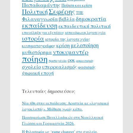
Παπαδιαμάντης
Ποίηση και κρίση
Σεφέρης
Πολιτική
ΤΠΕ
δημοκρατία
Φιλαναγνωσία
βιβλία
εκπαίδευση
εκπαιδευτική πολιτική
επανάληψη για εξετάσεις
ισπανόφωνη λογοτεχνία
ιστορία
ιστορία της λογοτεχνίας
μελοποίηση
κρίση
κινηματογράφος
ντοκυμαντέρ
μυθιστόρημα
ποίηση
ροκ
προπαγάνδα
ρομαντισμός
σχολείο
υπερρεαλισμός
φασισμός
ψηφιακή εποχή
Τελευταίες δημοσιεύσεις
Νέα ήθη στην εκπαίδευση: Αριστεία με «λογισμικό
λογοκλοπής». Μάθηση χωρίς κόπο.
Προσομοίωση Πανελλαδικών στη Νεοελληνική
Γλώσσα και Γραμματεία 2026.
H Φιλοσοφία ως ‘game changer’ στο σχολείο.