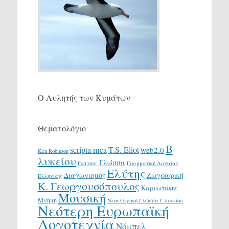
Ο Αυλητής των Κυμάτων
Θεματολόγιο
Β
scripta mea
T.S. Eliot
web2.0
Ken Robinson
λυκείου
Γλώσσα
Γκάτσος
Γραμματική Αρχαίας
Ελύτης
Διαγωνισμός
Ζωγραφική
Ελληνικής
Κ. Γεωργουσόπουλος
Καρυωτάκης
Μουσική
Μνήμη
Νεοελληνική Γλώσσα Γ λυκείου
Νεότερη Ευρωπαϊκή
Λογοτεχνία
Νόμπελ