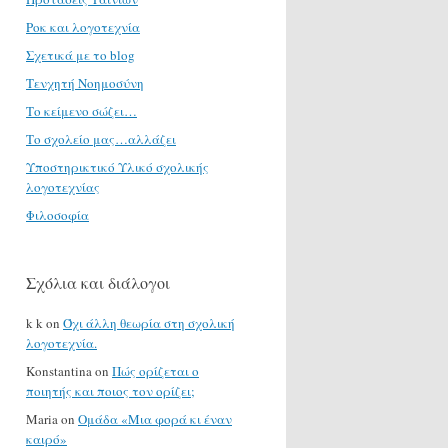
Ροκ και λογοτεχνία
Σχετικά με το blog
Τενχητή Νοημοσύνη
Το κείμενο σώζει…
Το σχολείο μας…αλλάζει
Υποστηρικτικό Υλικό σχολικής
λογοτεχνίας
Φιλοσοφία
Σχόλια και διάλογοι
k k
on
Όχι άλλη θεωρία στη σχολική
λογοτεχνία.
Konstantina
on
Πώς ορίζεται ο
ποιητής και ποιος τον ορίζει;
Maria
on
Ομάδα «Μια φορά κι έναν
καιρό»