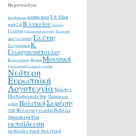
Θεματολόγιο
scripta mea
T.S. Eliot
Ken Robinson
Β λυκείου
web2.0
Γκάτσος
Γλώσσα
Γραμματική Αρχαίας Ελληνικής
Ελύτης
Διαγωνισμός
Κ.
Ζωγραφική
Γεωργουσόπουλος
Μουσική
Καρυωτάκης
Μνήμη
Νεοελληνική Γλώσσα Γ λυκείου
Νεότερη
Ευρωπαϊκή
Λογοτεχνία
Νόμπελ
Παπαδιαμάντης
Ποίηση και
Σεφέρης
Πολιτική
κρίση
Φιλαναγνωσία
βιβλία
ΤΠΕ
δημοκρατία
εκπαίδευση
εκπαιδευτική πολιτική