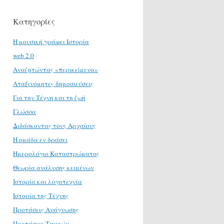
Κατηγορίες
H μουσική γράφει Ιστορία
web 2.0
Αναζητώντας «περικείμενα»
Αταξινόμητες δημοσιεύσεις
Για την Τέχνη και τη ζωή
Γλώσσα
Διδάσκοντας τους Αρχαίους
Η ομάδα εν δράσει
Ημερολόγιο Καταστρώματος
Θεωρία ανάλυσης κειμένων
Ιστορία και λογοτεχνία
Ιστορία της Τέχνης
Προτάσεις Ανάγνωσης
Προτάσεις Ταινιών