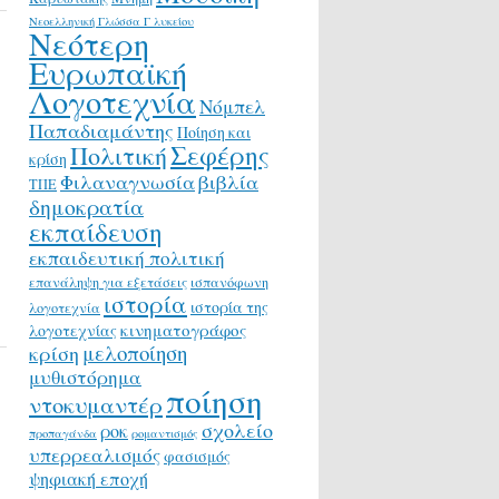
Νεοελληνική Γλώσσα Γ λυκείου
Νεότερη
Ευρωπαϊκή
Λογοτεχνία
Νόμπελ
Παπαδιαμάντης
Ποίηση και
Σεφέρης
Πολιτική
κρίση
Φιλαναγνωσία
βιβλία
ΤΠΕ
δημοκρατία
εκπαίδευση
εκπαιδευτική πολιτική
επανάληψη για εξετάσεις
ισπανόφωνη
ιστορία
ιστορία της
λογοτεχνία
κινηματογράφος
λογοτεχνίας
μελοποίηση
κρίση
μυθιστόρημα
ποίηση
ντοκυμαντέρ
σχολείο
ροκ
προπαγάνδα
ρομαντισμός
υπερρεαλισμός
φασισμός
ψηφιακή εποχή