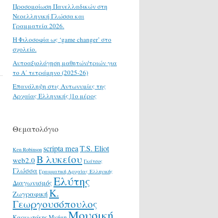
Προσομοίωση Πανελλαδικών στη
Νεοελληνική Γλώσσα και
Γραμματεία 2026.
H Φιλοσοφία ως ‘game changer’ στο
σχολείο.
Αυτοαξιολόγηση μαθητών/τριών για
το Α΄ τετράμηνο (2025-26)
Επανάληψη στις Αντωνυμίες της
Αρχαίας Ελληνικής |1ο μέρος
Θεματολόγιο
scripta mea
T.S. Eliot
Ken Robinson
Β λυκείου
web2.0
Γκάτσος
Γλώσσα
Γραμματική Αρχαίας Ελληνικής
Ελύτης
Διαγωνισμός
Κ.
Ζωγραφική
Γεωργουσόπουλος
Μουσική
Καρυωτάκης
Μνήμη