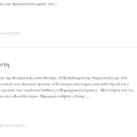
σεις και προσανατολισμούς του…
 λογοτεχνίας
.
ντη.
ών της θεωρητικής κατεύθυνσης. Ο Παπαδιαμάντης παρουσιάζει με δύο
ντικός και ιδανικός έρωτας («Το όνειρο στο κύμα») και από την άλλη ο
ός έρωτας του «ερπετού πάθους»(«Η φαρμακολύτρια»). Μελετήστε και τις
ρα στο «Φωτόδεντρο». Παρακολουθήστε, επίσης,…
ής λογοτεχνίας
.