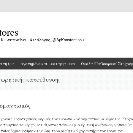
tores
.Κωνσταντίνου, Φιλόλογος, @ApKonstantinou
αι τη ζωή
Αγαπημένα και…καταργημένα
Ομάδα ΦΙΛΟσοφικού Στοχασ
εωρητικής κατεύθυνσης
ρομαντισμός
ξέχουσες λογοτεχνικές μορφές του ευρωπαϊκού ρομαντικού κινήματος. Στόχο
το ποιητικό του έργο, εστιάζοντας πάνω σε μια κριτική ανάγνωση η οποία θα
οποίες δημιούργησαν τον ιδιαίτερο αισθητικό χαρακτήρα του έργου του,