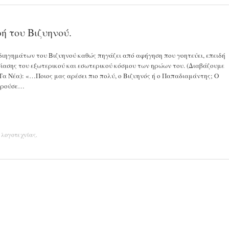
ή του Βιζυηνού.
διηγημάτων του Βιζυηνού καθώς πηγάζει από αφήγηση που γοητεύει, επειδή
ίασης του εξωτερικού και εσωτερικού κόσμου των ηρώων του. (Διαβάζουμε
Τα Νέα): «…Ποιος μας αρέσει πιο πολύ, ο Βιζυηνός ή ο Παπαδιαμάντης; Ο
φορούσε…
 λογοτεχνίας
.