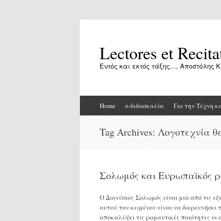
Lectores et Recita
Εντός και εκτός τάξης…, Αποστόλης Κ
Skip
Home
e-διδασκαλία
Για την Τέχνη κ
to
content
Tag Archives:
Λογοτεχνία θ
Σολωμός και Ευρωπαϊκός 
Ο Διονύσιος Σολωμός είναι μια από τις ε
αυτού του κειμένου είναι να διερευνήσει 
αποκαλύψει τις ρομαντικές ποιότητες οι 