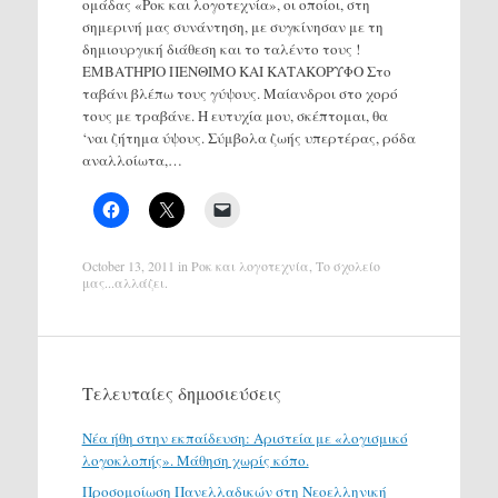
ομάδας «Ροκ και λογοτεχνία», οι οποίοι, στη
σημερινή μας συνάντηση, με συγκίνησαν με τη
δημιουργική διάθεση και το ταλέντο τους !
ΕMΒΑΤΗΡΙΟ ΠΕΝΘΙΜΟ ΚΑΙ ΚΑΤΑΚΟΡΥΦΟ Στο
ταβάνι βλέπω τους γύψους. Μαίανδροι στο χορό
τους με τραβάνε. Η ευτυχία μου, σκέπτομαι, θα
‘ναι ζήτημα ύψους. Σύμβολα ζωής υπερτέρας, ρόδα
αναλλοίωτα,…
October 13, 2011
in
Ροκ και λογοτεχνία
,
Το σχολείο
μας...αλλάζει
.
Τελευταίες δημοσιεύσεις
Νέα ήθη στην εκπαίδευση: Αριστεία με «λογισμικό
λογοκλοπής». Μάθηση χωρίς κόπο.
Προσομοίωση Πανελλαδικών στη Νεοελληνική