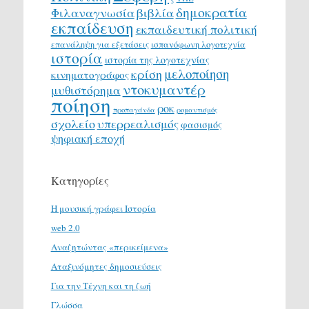
δημοκρατία
Φιλαναγνωσία
βιβλία
εκπαίδευση
εκπαιδευτική πολιτική
επανάληψη για εξετάσεις
ισπανόφωνη λογοτεχνία
ιστορία
ιστορία της λογοτεχνίας
μελοποίηση
κρίση
κινηματογράφος
ντοκυμαντέρ
μυθιστόρημα
ποίηση
ροκ
προπαγάνδα
ρομαντισμός
σχολείο
υπερρεαλισμός
φασισμός
ψηφιακή εποχή
Κατηγορίες
H μουσική γράφει Ιστορία
web 2.0
Αναζητώντας «περικείμενα»
Αταξινόμητες δημοσιεύσεις
Για την Τέχνη και τη ζωή
Γλώσσα