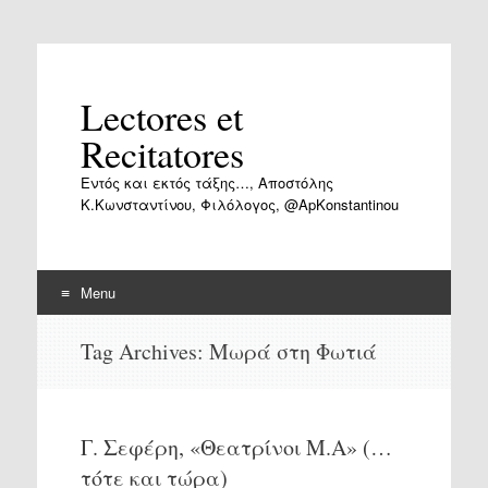
Lectores et
Recitatores
Εντός και εκτός τάξης…, Αποστόλης
Κ.Κωνσταντίνου, Φιλόλογος, @ApKonstantinou
Menu
Skip
Tag Archives:
Μωρά στη Φωτιά
to
content
Γ. Σεφέρη, «Θεατρίνοι Μ.Α» (…
τότε και τώρα)