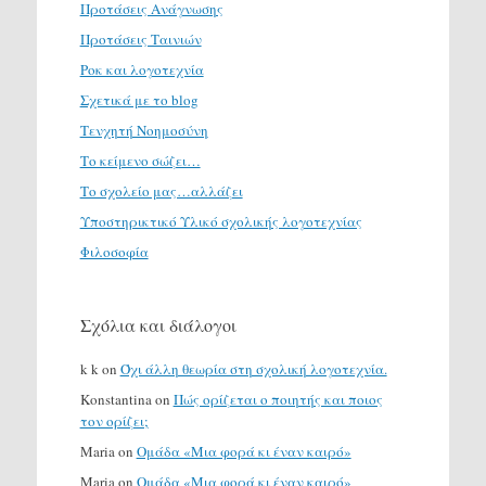
Προτάσεις Ανάγνωσης
Προτάσεις Ταινιών
Ροκ και λογοτεχνία
Σχετικά με το blog
Τενχητή Νοημοσύνη
Το κείμενο σώζει…
Το σχολείο μας…αλλάζει
Υποστηρικτικό Υλικό σχολικής λογοτεχνίας
Φιλοσοφία
Σχόλια και διάλογοι
k k
on
Όχι άλλη θεωρία στη σχολική λογοτεχνία.
Konstantina
on
Πώς ορίζεται ο ποιητής και ποιος
τον ορίζει;
Maria
on
Ομάδα «Μια φορά κι έναν καιρό»
Maria
on
Ομάδα «Μια φορά κι έναν καιρό»