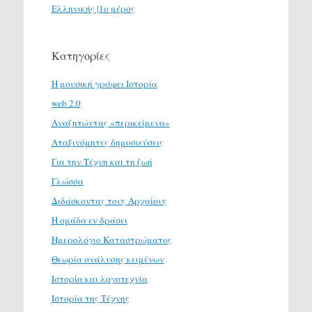
Ελληνικής |1ο μέρος
Κατηγορίες
H μουσική γράφει Ιστορία
web 2.0
Αναζητώντας «περικείμενα»
Αταξινόμητες δημοσιεύσεις
Για την Τέχνη και τη ζωή
Γλώσσα
Διδάσκοντας τους Αρχαίους
Η ομάδα εν δράσει
Ημερολόγιο Καταστρώματος
Θεωρία ανάλυσης κειμένων
Ιστορία και λογοτεχνία
Ιστορία της Τέχνης