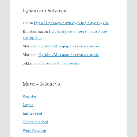
Σχόλια και διάλογοι
k k
on
Όχι άλλη θεωρία στη σχολική λογοτεχνία.
Konstantina
on
Πώς ορίζεται ο ποιητής και ποιος
τον ορίζει;
Maria
on
Ομάδα «Μια φορά κι έναν καιρό»
Maria
on
Ομάδα «Μια φορά κι έναν καιρό»
oikkon
on
Ομάδα «Το πλήρωμα»
Μετα – δεδομένα
Register
Log in
Entries feed
Comments feed
WordPress.org