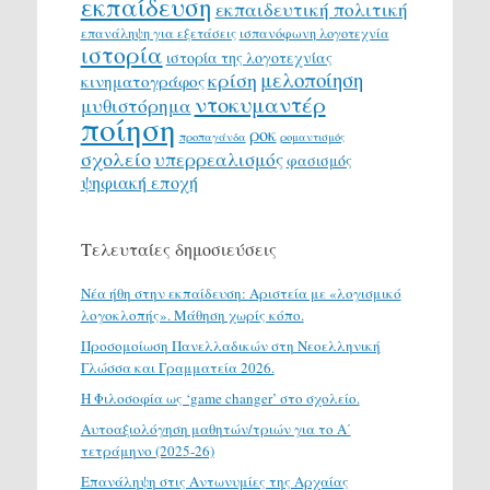
εκπαίδευση
εκπαιδευτική πολιτική
επανάληψη για εξετάσεις
ισπανόφωνη λογοτεχνία
ιστορία
ιστορία της λογοτεχνίας
μελοποίηση
κρίση
κινηματογράφος
ντοκυμαντέρ
μυθιστόρημα
ποίηση
ροκ
προπαγάνδα
ρομαντισμός
σχολείο
υπερρεαλισμός
φασισμός
ψηφιακή εποχή
Τελευταίες δημοσιεύσεις
Νέα ήθη στην εκπαίδευση: Αριστεία με «λογισμικό
λογοκλοπής». Μάθηση χωρίς κόπο.
Προσομοίωση Πανελλαδικών στη Νεοελληνική
Γλώσσα και Γραμματεία 2026.
H Φιλοσοφία ως ‘game changer’ στο σχολείο.
Αυτοαξιολόγηση μαθητών/τριών για το Α΄
τετράμηνο (2025-26)
Επανάληψη στις Αντωνυμίες της Αρχαίας