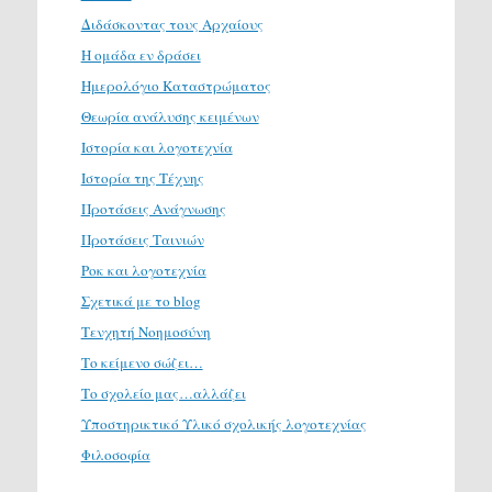
Διδάσκοντας τους Αρχαίους
Η ομάδα εν δράσει
Ημερολόγιο Καταστρώματος
Θεωρία ανάλυσης κειμένων
Ιστορία και λογοτεχνία
Ιστορία της Τέχνης
Προτάσεις Ανάγνωσης
Προτάσεις Ταινιών
Ροκ και λογοτεχνία
Σχετικά με το blog
Τενχητή Νοημοσύνη
Το κείμενο σώζει…
Το σχολείο μας…αλλάζει
Υποστηρικτικό Υλικό σχολικής λογοτεχνίας
Φιλοσοφία