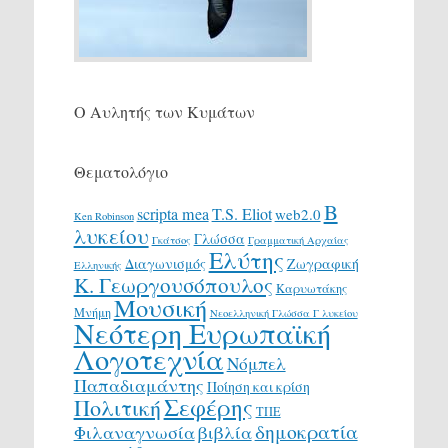
Ο Αυλητής των Κυμάτων
Θεματολόγιο
Β
scripta mea
T.S. Eliot
web2.0
Ken Robinson
λυκείου
Γλώσσα
Γκάτσος
Γραμματική Αρχαίας
Ελύτης
Διαγωνισμός
Ζωγραφική
Ελληνικής
Κ. Γεωργουσόπουλος
Καρυωτάκης
Μουσική
Μνήμη
Νεοελληνική Γλώσσα Γ λυκείου
Νεότερη Ευρωπαϊκή
Λογοτεχνία
Νόμπελ
Παπαδιαμάντης
Ποίηση και κρίση
Σεφέρης
Πολιτική
ΤΠΕ
δημοκρατία
Φιλαναγνωσία
βιβλία