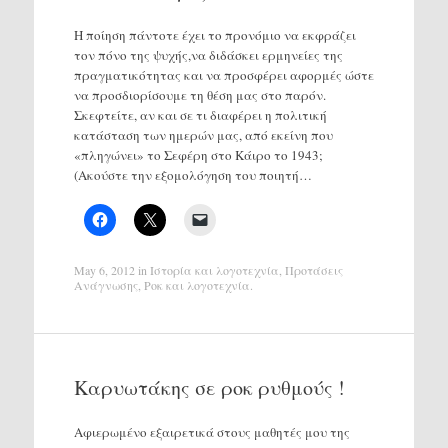
Η ποίηση πάντοτε έχει το προνόμιο να εκφράζει
τον πόνο της ψυχής,να διδάσκει ερμηνείες της
πραγματικότητας και να προσφέρει αφορμές ώστε
να προσδιoρίσουμε τη θέση μας στο παρόν.
Σκεφτείτε, αν και σε τι διαφέρει η πολιτική
κατάσταση των ημερών μας, από εκείνη που
«πληγώνει» το Σεφέρη στο Κάιρο το 1943;
(Ακούστε την εξομολόγηση του ποιητή…
May 6, 2012
in
Ιστορία και λογοτεχνία
,
Προτάσεις
Ανάγνωσης
,
Ροκ και λογοτεχνία
.
Καρυωτάκης σε ροκ ρυθμούς !
Αφιερωμένο εξαιρετικά στους μαθητές μου της