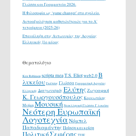
Γλώσσα και Γραμματεία 2026.
H Φιλοσοφία ως ‘game changer’ στο σχολείο.
Αυτοαξιολόγηση μαθητών/τριών για το Α΄
τετράμηνο (2025-26)
Επανάληψη στις Αντωνυμίες της Αρχαίας
Ελληνικής |1ο μέρος
Θεματολόγιο
Β
scripta mea
T.S. Eliot
web2.0
Ken Robinson
λυκείου
Γλώσσα
Γκάτσος
Γραμματική Αρχαίας
Ελύτης
Διαγωνισμός
Ζωγραφική
Ελληνικής
Κ. Γεωργουσόπουλος
Καρυωτάκης
Μουσική
Μνήμη
Νεοελληνική Γλώσσα Γ λυκείου
Νεότερη Ευρωπαϊκή
Λογοτεχνία
Νόμπελ
Παπαδιαμάντης
Ποίηση και κρίση
Σεφέρης
Πολιτική
ΤΠΕ