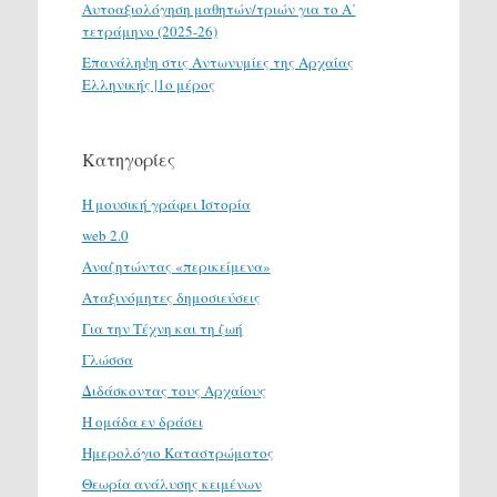
Αυτοαξιολόγηση μαθητών/τριών για το Α΄
τετράμηνο (2025-26)
Επανάληψη στις Αντωνυμίες της Αρχαίας
Ελληνικής |1ο μέρος
Κατηγορίες
H μουσική γράφει Ιστορία
web 2.0
Αναζητώντας «περικείμενα»
Αταξινόμητες δημοσιεύσεις
Για την Τέχνη και τη ζωή
Γλώσσα
Διδάσκοντας τους Αρχαίους
Η ομάδα εν δράσει
Ημερολόγιο Καταστρώματος
Θεωρία ανάλυσης κειμένων