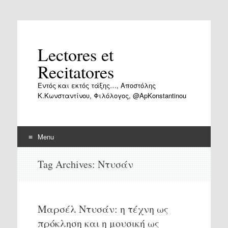
Lectores et
Recitatores
Εντός και εκτός τάξης…, Αποστόλης
Κ.Κωνσταντίνου, Φιλόλογος, @ApKonstantinou
Menu
Skip
Tag Archives:
Ντυσάν
to
content
Μαρσέλ Ντυσάν: η τέχνη ως
πρόκληση και η μουσική ως