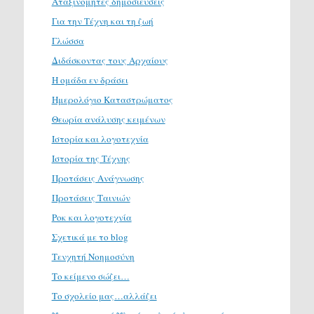
Αταξινόμητες δημοσιεύσεις
Για την Τέχνη και τη ζωή
Γλώσσα
Διδάσκοντας τους Αρχαίους
Η ομάδα εν δράσει
Ημερολόγιο Καταστρώματος
Θεωρία ανάλυσης κειμένων
Ιστορία και λογοτεχνία
Ιστορία της Τέχνης
Προτάσεις Ανάγνωσης
Προτάσεις Ταινιών
Ροκ και λογοτεχνία
Σχετικά με το blog
Τενχητή Νοημοσύνη
Το κείμενο σώζει…
Το σχολείο μας…αλλάζει