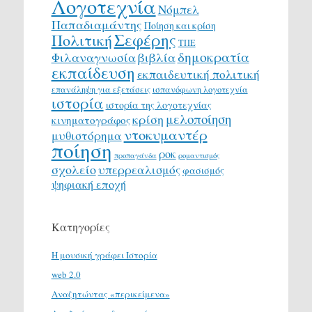
Λογοτεχνία
Νόμπελ
Παπαδιαμάντης
Ποίηση και κρίση
Σεφέρης
Πολιτική
ΤΠΕ
δημοκρατία
Φιλαναγνωσία
βιβλία
εκπαίδευση
εκπαιδευτική πολιτική
επανάληψη για εξετάσεις
ισπανόφωνη λογοτεχνία
ιστορία
ιστορία της λογοτεχνίας
μελοποίηση
κρίση
κινηματογράφος
ντοκυμαντέρ
μυθιστόρημα
ποίηση
ροκ
προπαγάνδα
ρομαντισμός
σχολείο
υπερρεαλισμός
φασισμός
ψηφιακή εποχή
Κατηγορίες
H μουσική γράφει Ιστορία
web 2.0
Αναζητώντας «περικείμενα»