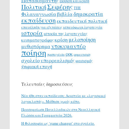
Παπαδιαμάντης
Ποίηση και κρίση
Σεφέρης
Πολιτική
ΤΠΕ
δημοκρατία
Φιλαναγνωσία
βιβλία
εκπαίδευση
εκπαιδευτική πολιτική
επανάληψη για εξετάσεις
ισπανόφωνη λογοτεχνία
ιστορία
ιστορία της λογοτεχνίας
μελοποίηση
κρίση
κινηματογράφος
ντοκυμαντέρ
μυθιστόρημα
ποίηση
ροκ
προπαγάνδα
ρομαντισμός
σχολείο
υπερρεαλισμός
φασισμός
ψηφιακή εποχή
Τελευταίες δημοσιεύσεις
Νέα ήθη στην εκπαίδευση: Αριστεία με «λογισμικό
λογοκλοπής». Μάθηση χωρίς κόπο.
Προσομοίωση Πανελλαδικών στη Νεοελληνική
Γλώσσα και Γραμματεία 2026.
H Φιλοσοφία ως ‘game changer’ στο σχολείο.