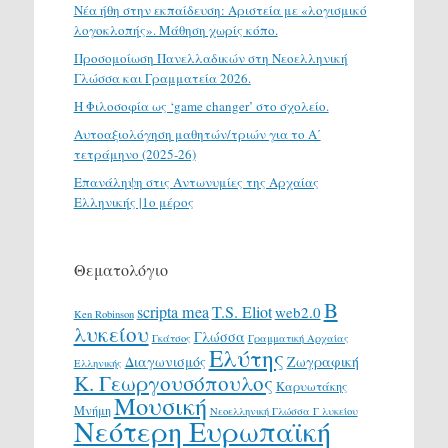
Νέα ήθη στην εκπαίδευση: Αριστεία με «λογισμικό
λογοκλοπής». Μάθηση χωρίς κόπο.
Προσομοίωση Πανελλαδικών στη Νεοελληνική
Γλώσσα και Γραμματεία 2026.
H Φιλοσοφία ως ‘game changer’ στο σχολείο.
Αυτοαξιολόγηση μαθητών/τριών για το Α΄
τετράμηνο (2025-26)
Επανάληψη στις Αντωνυμίες της Αρχαίας
Ελληνικής |1ο μέρος
Θεματολόγιο
Β
scripta mea
T.S. Eliot
web2.0
Ken Robinson
λυκείου
Γλώσσα
Γκάτσος
Γραμματική Αρχαίας
Ελύτης
Διαγωνισμός
Ζωγραφική
Ελληνικής
Κ. Γεωργουσόπουλος
Καρυωτάκης
Μουσική
Μνήμη
Νεοελληνική Γλώσσα Γ λυκείου
Νεότερη Ευρωπαϊκή