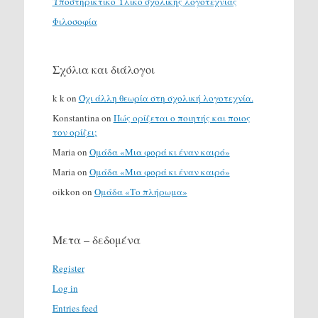
Υποστηρικτικό Υλικό σχολικής λογοτεχνίας
Φιλοσοφία
Σχόλια και διάλογοι
k k
on
Όχι άλλη θεωρία στη σχολική λογοτεχνία.
Konstantina
on
Πώς ορίζεται ο ποιητής και ποιος
τον ορίζει;
Maria
on
Ομάδα «Μια φορά κι έναν καιρό»
Maria
on
Ομάδα «Μια φορά κι έναν καιρό»
oikkon
on
Ομάδα «Το πλήρωμα»
Μετα – δεδομένα
Register
Log in
Entries feed