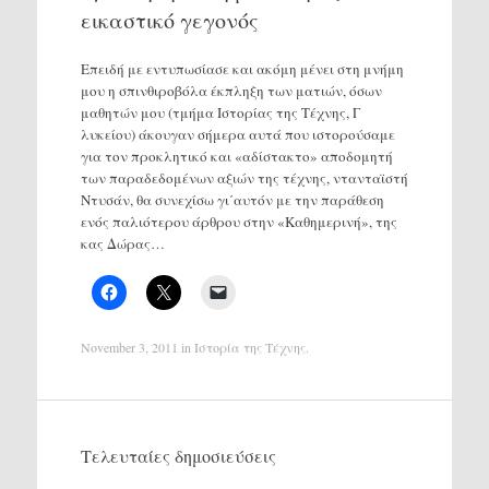
εικαστικό γεγονός
Επειδή με εντυπωσίασε και ακόμη μένει στη μνήμη
μου η σπινθιροβόλα έκπληξη των ματιών, όσων
μαθητών μου (τμήμα Ιστορίας της Τέχνης, Γ
λυκείου) άκουγαν σήμερα αυτά που ιστορούσαμε
για τον προκλητικό και «αδίστακτο» αποδομητή
των παραδεδομένων αξιών της τέχνης, ντανταϊστή
Ντυσάν, θα συνεχίσω γι΄αυτόν με την παράθεση
ενός παλιότερου άρθρου στην «Καθημερινή», της
κας Δώρας…
November 3, 2011
in
Ιστορία της Τέχνης
.
Τελευταίες δημοσιεύσεις