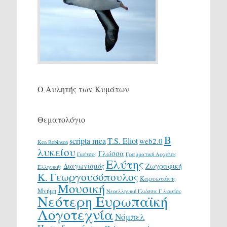
Ο Αυλητής των Κυμάτων
Θεματολόγιο
Β
scripta mea
T.S. Eliot
web2.0
Ken Robinson
λυκείου
Γλώσσα
Γκάτσος
Γραμματική Αρχαίας
Ελύτης
Διαγωνισμός
Ζωγραφική
Ελληνικής
Κ. Γεωργουσόπουλος
Καρυωτάκης
Μουσική
Μνήμη
Νεοελληνική Γλώσσα Γ λυκείου
Νεότερη Ευρωπαϊκή
Λογοτεχνία
Νόμπελ