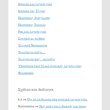
Ιστορία και λογοτεχνία
Ιστορία της Τέχνης
Προτάσεις Ανάγνωσης
Προτάσεις Ταινιών
Ροκ και λογοτεχνία
Σχετικά με το blog
Τενχητή Νοημοσύνη
Το κείμενο σώζει…
Το σχολείο μας…αλλάζει
Υποστηρικτικό Υλικό σχολικής λογοτεχνίας
Φιλοσοφία
Σχόλια και διάλογοι
k k
on
Όχι άλλη θεωρία στη σχολική λογοτεχνία.
Konstantina
on
Πώς ορίζεται ο ποιητής και ποιος