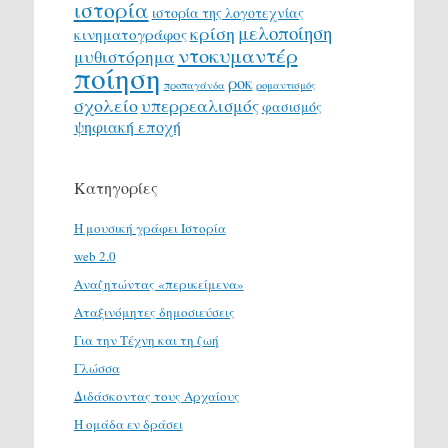
ιστορία
ιστορία της λογοτεχνίας
μελοποίηση
κρίση
κινηματογράφος
ντοκυμαντέρ
μυθιστόρημα
ποίηση
ροκ
προπαγάνδα
ρομαντισμός
σχολείο
υπερρεαλισμός
φασισμός
ψηφιακή εποχή
Κατηγορίες
H μουσική γράφει Ιστορία
web 2.0
Αναζητώντας «περικείμενα»
Αταξινόμητες δημοσιεύσεις
Για την Τέχνη και τη ζωή
Γλώσσα
Διδάσκοντας τους Αρχαίους
Η ομάδα εν δράσει