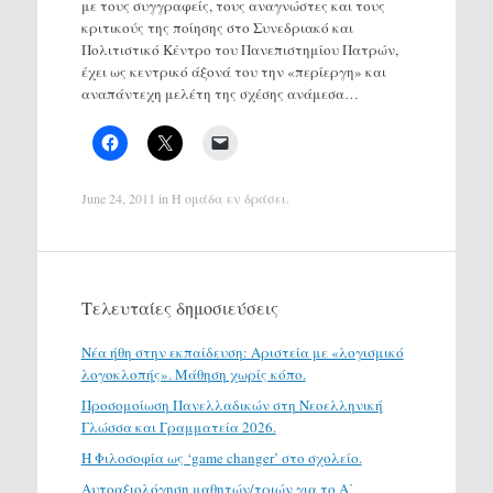
με τους συγγραφείς, τους αναγνώστες και τους
κριτικούς της ποίησης στο Συνεδριακό και
Πολιτιστικό Κέντρο του Πανεπιστημίου Πατρών,
έχει ως κεντρικό άξονά του την «περίεργη» και
αναπάντεχη μελέτη της σχέσης ανάμεσα…
June 24, 2011
in
Η ομάδα εν δράσει
.
Τελευταίες δημοσιεύσεις
Νέα ήθη στην εκπαίδευση: Αριστεία με «λογισμικό
λογοκλοπής». Μάθηση χωρίς κόπο.
Προσομοίωση Πανελλαδικών στη Νεοελληνική
Γλώσσα και Γραμματεία 2026.
H Φιλοσοφία ως ‘game changer’ στο σχολείο.
Αυτοαξιολόγηση μαθητών/τριών για το Α΄