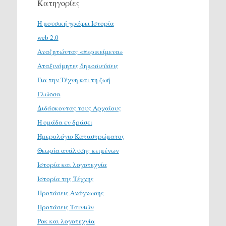
Κατηγορίες
H μουσική γράφει Ιστορία
web 2.0
Αναζητώντας «περικείμενα»
Αταξινόμητες δημοσιεύσεις
Για την Τέχνη και τη ζωή
Γλώσσα
Διδάσκοντας τους Αρχαίους
Η ομάδα εν δράσει
Ημερολόγιο Καταστρώματος
Θεωρία ανάλυσης κειμένων
Ιστορία και λογοτεχνία
Ιστορία της Τέχνης
Προτάσεις Ανάγνωσης
Προτάσεις Ταινιών
Ροκ και λογοτεχνία