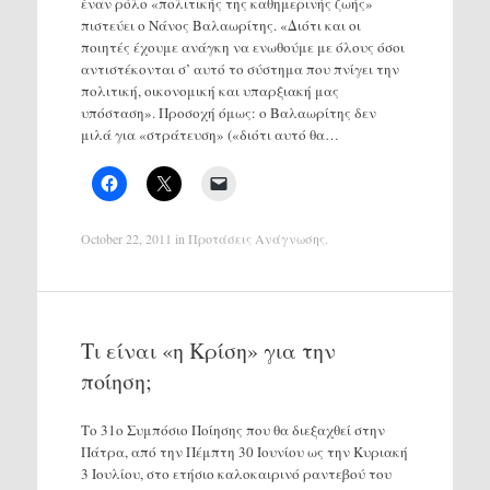
έναν ρόλο «πολιτικής της καθημερινής ζωής»
πιστεύει ο Νάνος Βαλαωρίτης. «Διότι και οι
ποιητές έχουμε ανάγκη να ενωθούμε με όλους όσοι
αντιστέκονται σ’ αυτό το σύστημα που πνίγει την
πολιτική, οικονομική και υπαρξιακή μας
υπόσταση». Προσοχή όμως: ο Βαλαωρίτης δεν
μιλά για «στράτευση» («διότι αυτό θα…
October 22, 2011
in
Προτάσεις Ανάγνωσης
.
Τι είναι «η Κρίση» για την
ποίηση;
Το 31ο Συμπόσιο Ποίησης που θα διεξαχθεί στην
Πάτρα, από την Πέμπτη 30 Ιουνίου ως την Κυριακή
3 Ιουλίου, στο ετήσιο καλοκαιρινό ραντεβού του