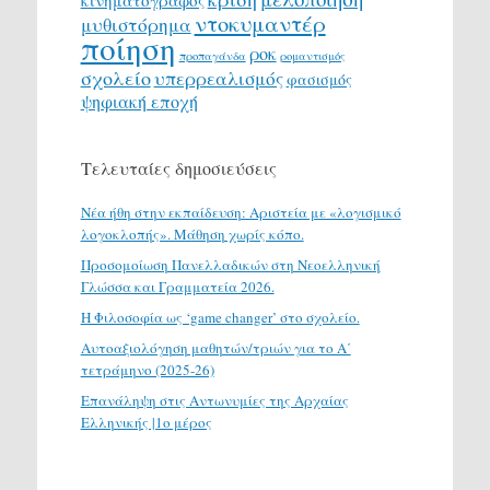
κινηματογράφος
ντοκυμαντέρ
μυθιστόρημα
ποίηση
ροκ
προπαγάνδα
ρομαντισμός
σχολείο
υπερρεαλισμός
φασισμός
ψηφιακή εποχή
Τελευταίες δημοσιεύσεις
Νέα ήθη στην εκπαίδευση: Αριστεία με «λογισμικό
λογοκλοπής». Μάθηση χωρίς κόπο.
Προσομοίωση Πανελλαδικών στη Νεοελληνική
Γλώσσα και Γραμματεία 2026.
H Φιλοσοφία ως ‘game changer’ στο σχολείο.
Αυτοαξιολόγηση μαθητών/τριών για το Α΄
τετράμηνο (2025-26)
Επανάληψη στις Αντωνυμίες της Αρχαίας
Ελληνικής |1ο μέρος