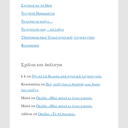
Σχετικά με το blog
Τενχητή Νοημοσύνη
Το κείμενο σώζει…
Το σχολείο μας…αλλάζει
Υποστηρικτικό Υλικό σχολικής λογοτεχνίας
Φιλοσοφία
Σχόλια και διάλογοι
k k
on
Όχι άλλη θεωρία στη σχολική λογοτεχνία.
Konstantina
on
Πώς ορίζεται ο ποιητής και ποιος
τον ορίζει;
Maria
on
Ομάδα «Μια φορά κι έναν καιρό»
Maria
on
Ομάδα «Μια φορά κι έναν καιρό»
oikkon
on
Ομάδα «Το πλήρωμα»