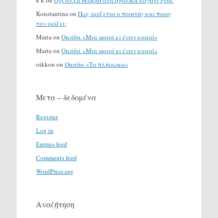
k k
on
Όχι άλλη θεωρία στη σχολική λογοτεχνία.
Konstantina
on
Πώς ορίζεται ο ποιητής και ποιος
τον ορίζει;
Maria
on
Ομάδα «Μια φορά κι έναν καιρό»
Maria
on
Ομάδα «Μια φορά κι έναν καιρό»
oikkon
on
Ομάδα «Το πλήρωμα»
Μετα – δεδομένα
Register
Log in
Entries feed
Comments feed
WordPress.org
Αναζήτηση