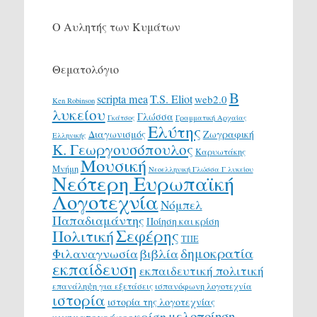
Ο Αυλητής των Κυμάτων
Θεματολόγιο
Β
scripta mea
T.S. Eliot
web2.0
Ken Robinson
λυκείου
Γλώσσα
Γκάτσος
Γραμματική Αρχαίας
Ελύτης
Διαγωνισμός
Ζωγραφική
Ελληνικής
Κ. Γεωργουσόπουλος
Καρυωτάκης
Μουσική
Μνήμη
Νεοελληνική Γλώσσα Γ λυκείου
Νεότερη Ευρωπαϊκή
Λογοτεχνία
Νόμπελ
Παπαδιαμάντης
Ποίηση και κρίση
Σεφέρης
Πολιτική
ΤΠΕ
δημοκρατία
Φιλαναγνωσία
βιβλία
εκπαίδευση
εκπαιδευτική πολιτική
επανάληψη για εξετάσεις
ισπανόφωνη λογοτεχνία
ιστορία
ιστορία της λογοτεχνίας
μελοποίηση
κρίση