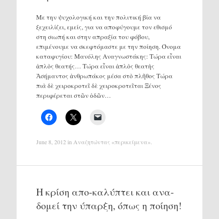
Με την ψυχολογική και την πολιτική βία να
ξεχειλίζει, εμείς, για να αποφύγουμε τον εθισμό
στη σιωπή και στην απραξία του φόβου,
επιμένουμε να σκεφτόμαστε με την ποίηση. Όνομα
καταφυγίου: Μανόλης Αναγνωστάκης: Τώρα εἶναι
ἁπλὸς θεατής… Τώρα εἶναι ἁπλὸς θεατὴς
Ἀσήμαντος ἀνθρωπάκος μέσα στὸ πλῆθος Τώρα
πιὰ δὲ χειροκροτεῖ δὲ χειροκροτεῖται Ξένος
περιφέρεται στῶν ὁδῶν…
June 8, 2012
in
Αναζητώντας «περικείμενα»
.
Η κρίση απο-καλύπτει και ανα-
δομεί την ύπαρξη, όπως η ποίηση!