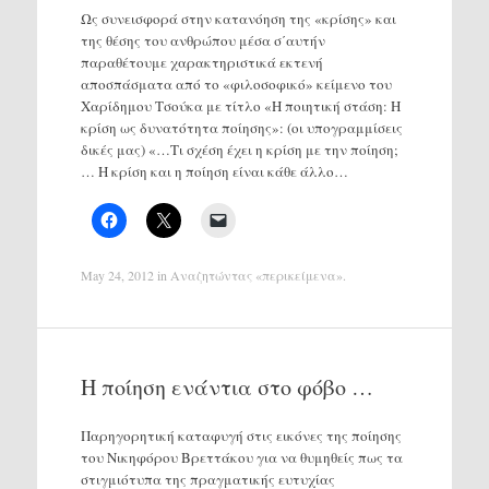
Ως συνεισφορά στην κατανόηση της «κρίσης» και
της θέσης του ανθρώπου μέσα σ΄αυτήν
παραθέτουμε χαρακτηριστικά εκτενή
αποσπάσματα από το «φιλοσοφικό» κείμενο του
Χαρίδημου Τσούκα με τίτλο «Η ποιητική στάση: Η
κρίση ως δυνατότητα ποίησης»: (οι υπογραμμίσεις
δικές μας) «…Τι σχέση έχει η κρίση με την ποίηση;
… Η κρίση και η ποίηση είναι κάθε άλλο…
May 24, 2012
in
Αναζητώντας «περικείμενα»
.
Η ποίηση ενάντια στο φόβο …
Παρηγορητική καταφυγή στις εικόνες της ποίησης
του Νικηφόρου Βρεττάκου για να θυμηθείς πως τα
στιγμιότυπα της πραγματικής ευτυχίας