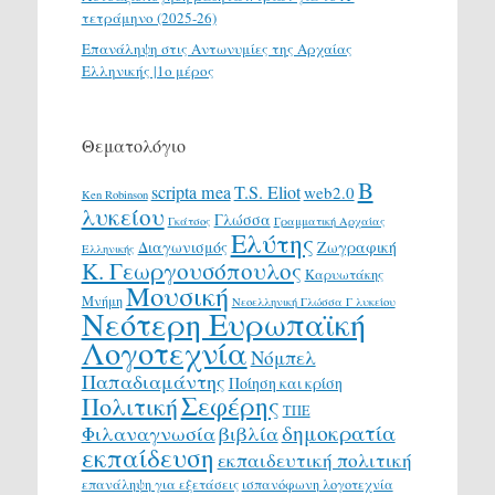
τετράμηνο (2025-26)
Επανάληψη στις Αντωνυμίες της Αρχαίας
Ελληνικής |1ο μέρος
Θεματολόγιο
Β
scripta mea
T.S. Eliot
web2.0
Ken Robinson
λυκείου
Γλώσσα
Γκάτσος
Γραμματική Αρχαίας
Ελύτης
Διαγωνισμός
Ζωγραφική
Ελληνικής
Κ. Γεωργουσόπουλος
Καρυωτάκης
Μουσική
Μνήμη
Νεοελληνική Γλώσσα Γ λυκείου
Νεότερη Ευρωπαϊκή
Λογοτεχνία
Νόμπελ
Παπαδιαμάντης
Ποίηση και κρίση
Σεφέρης
Πολιτική
ΤΠΕ
δημοκρατία
Φιλαναγνωσία
βιβλία
εκπαίδευση
εκπαιδευτική πολιτική
επανάληψη για εξετάσεις
ισπανόφωνη λογοτεχνία