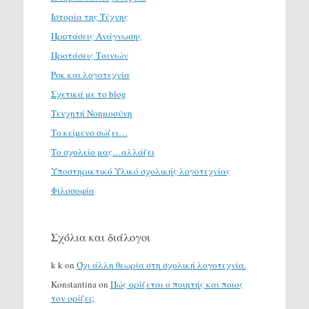
Ιστορία της Τέχνης
Προτάσεις Ανάγνωσης
Προτάσεις Ταινιών
Ροκ και λογοτεχνία
Σχετικά με το blog
Τενχητή Νοημοσύνη
Το κείμενο σώζει…
Το σχολείο μας…αλλάζει
Υποστηρικτικό Υλικό σχολικής λογοτεχνίας
Φιλοσοφία
Σχόλια και διάλογοι
k k
on
Όχι άλλη θεωρία στη σχολική λογοτεχνία.
Konstantina
on
Πώς ορίζεται ο ποιητής και ποιος
τον ορίζει;