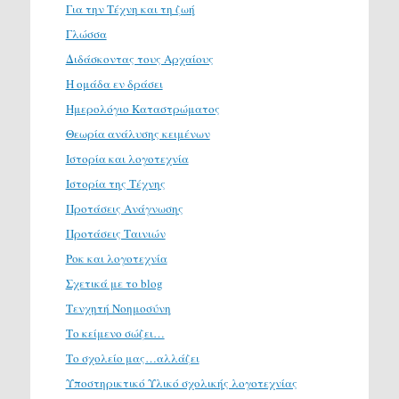
Για την Τέχνη και τη ζωή
Γλώσσα
Διδάσκοντας τους Αρχαίους
Η ομάδα εν δράσει
Ημερολόγιο Καταστρώματος
Θεωρία ανάλυσης κειμένων
Ιστορία και λογοτεχνία
Ιστορία της Τέχνης
Προτάσεις Ανάγνωσης
Προτάσεις Ταινιών
Ροκ και λογοτεχνία
Σχετικά με το blog
Τενχητή Νοημοσύνη
Το κείμενο σώζει…
Το σχολείο μας…αλλάζει
Υποστηρικτικό Υλικό σχολικής λογοτεχνίας