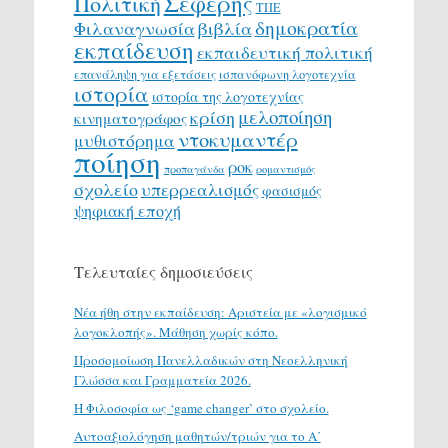
Σεφέρης
Πολιτική
ΤΠΕ
δημοκρατία
Φιλαναγνωσία
βιβλία
εκπαίδευση
εκπαιδευτική πολιτική
επανάληψη για εξετάσεις
ισπανόφωνη λογοτεχνία
ιστορία
ιστορία της λογοτεχνίας
μελοποίηση
κρίση
κινηματογράφος
ντοκυμαντέρ
μυθιστόρημα
ποίηση
ροκ
προπαγάνδα
ρομαντισμός
σχολείο
υπερρεαλισμός
φασισμός
ψηφιακή εποχή
Τελευταίες δημοσιεύσεις
Νέα ήθη στην εκπαίδευση: Αριστεία με «λογισμικό
λογοκλοπής». Μάθηση χωρίς κόπο.
Προσομοίωση Πανελλαδικών στη Νεοελληνική
Γλώσσα και Γραμματεία 2026.
H Φιλοσοφία ως ‘game changer’ στο σχολείο.
Αυτοαξιολόγηση μαθητών/τριών για το Α΄