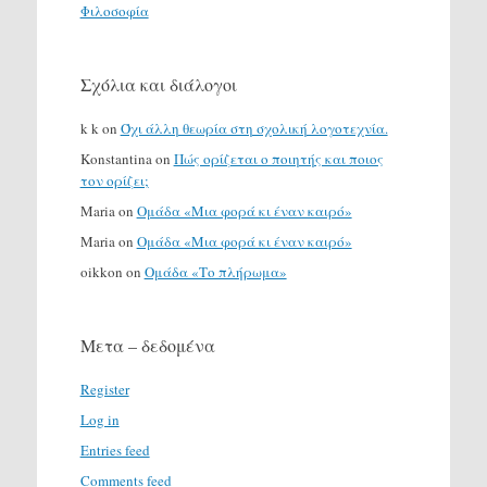
Φιλοσοφία
Σχόλια και διάλογοι
k k
on
Όχι άλλη θεωρία στη σχολική λογοτεχνία.
Konstantina
on
Πώς ορίζεται ο ποιητής και ποιος
τον ορίζει;
Maria
on
Ομάδα «Μια φορά κι έναν καιρό»
Maria
on
Ομάδα «Μια φορά κι έναν καιρό»
oikkon
on
Ομάδα «Το πλήρωμα»
Μετα – δεδομένα
Register
Log in
Entries feed
Comments feed