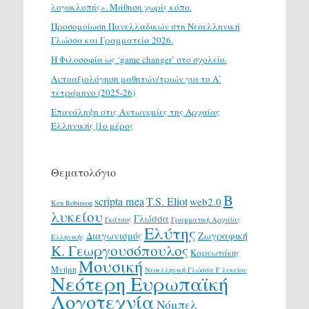
λογοκλοπής». Μάθηση χωρίς κόπο.
Προσομοίωση Πανελλαδικών στη Νεοελληνική
Γλώσσα και Γραμματεία 2026.
H Φιλοσοφία ως ‘game changer’ στο σχολείο.
Αυτοαξιολόγηση μαθητών/τριών για το Α΄
τετράμηνο (2025-26)
Επανάληψη στις Αντωνυμίες της Αρχαίας
Ελληνικής |1ο μέρος
Θεματολόγιο
Β
scripta mea
T.S. Eliot
web2.0
Ken Robinson
λυκείου
Γλώσσα
Γκάτσος
Γραμματική Αρχαίας
Ελύτης
Διαγωνισμός
Ζωγραφική
Ελληνικής
Κ. Γεωργουσόπουλος
Καρυωτάκης
Μουσική
Μνήμη
Νεοελληνική Γλώσσα Γ λυκείου
Νεότερη Ευρωπαϊκή
Λογοτεχνία
Νόμπελ