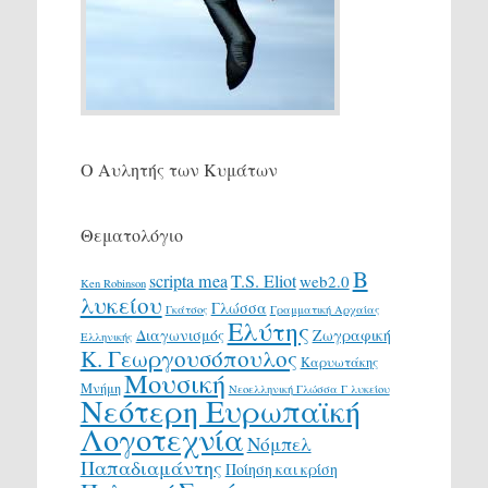
Ο Αυλητής των Κυμάτων
Θεματολόγιο
Β
scripta mea
T.S. Eliot
web2.0
Ken Robinson
λυκείου
Γλώσσα
Γκάτσος
Γραμματική Αρχαίας
Ελύτης
Διαγωνισμός
Ζωγραφική
Ελληνικής
Κ. Γεωργουσόπουλος
Καρυωτάκης
Μουσική
Μνήμη
Νεοελληνική Γλώσσα Γ λυκείου
Νεότερη Ευρωπαϊκή
Λογοτεχνία
Νόμπελ
Παπαδιαμάντης
Ποίηση και κρίση