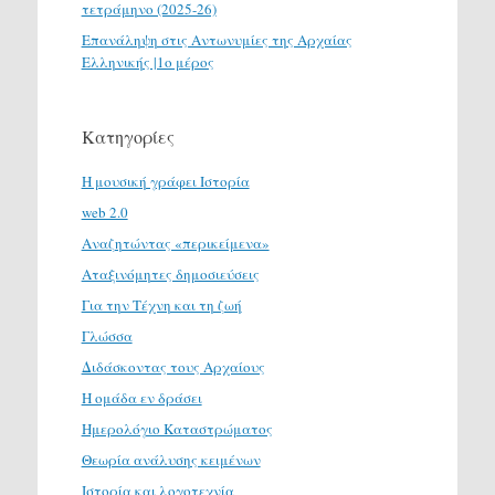
τετράμηνο (2025-26)
Επανάληψη στις Αντωνυμίες της Αρχαίας
Ελληνικής |1ο μέρος
Κατηγορίες
H μουσική γράφει Ιστορία
web 2.0
Αναζητώντας «περικείμενα»
Αταξινόμητες δημοσιεύσεις
Για την Τέχνη και τη ζωή
Γλώσσα
Διδάσκοντας τους Αρχαίους
Η ομάδα εν δράσει
Ημερολόγιο Καταστρώματος
Θεωρία ανάλυσης κειμένων
Ιστορία και λογοτεχνία