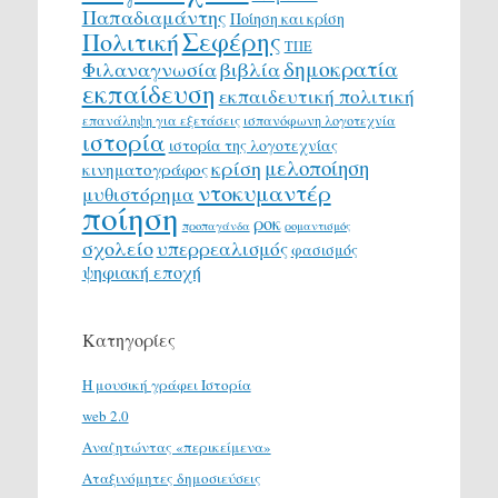
Παπαδιαμάντης
Ποίηση και κρίση
Σεφέρης
Πολιτική
ΤΠΕ
δημοκρατία
Φιλαναγνωσία
βιβλία
εκπαίδευση
εκπαιδευτική πολιτική
επανάληψη για εξετάσεις
ισπανόφωνη λογοτεχνία
ιστορία
ιστορία της λογοτεχνίας
μελοποίηση
κρίση
κινηματογράφος
ντοκυμαντέρ
μυθιστόρημα
ποίηση
ροκ
προπαγάνδα
ρομαντισμός
σχολείο
υπερρεαλισμός
φασισμός
ψηφιακή εποχή
Κατηγορίες
H μουσική γράφει Ιστορία
web 2.0
Αναζητώντας «περικείμενα»
Αταξινόμητες δημοσιεύσεις