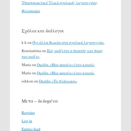
Υποστηρικτικό Υλικό σχολικής λογοτεχνίας
Φιλοσοφία
Σχόλια και διάλογοι
k k
on
Όχι άλλη θεωρία στη σχολική λογοτεχνία.
Konstantina
on
Πώς ορίζεται ο ποιητής και ποιος
τον ορίζει;
Maria
on
Ομάδα «Μια φορά κι έναν καιρό»
Maria
on
Ομάδα «Μια φορά κι έναν καιρό»
oikkon
on
Ομάδα «Το πλήρωμα»
Μετα – δεδομένα
Register
Log in
Entries feed