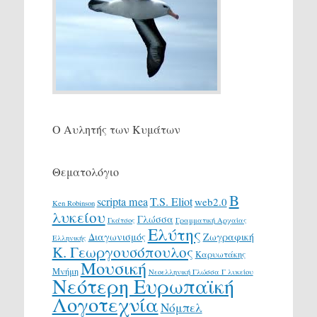
Ο Αυλητής των Κυμάτων
Θεματολόγιο
Β
scripta mea
T.S. Eliot
web2.0
Ken Robinson
λυκείου
Γλώσσα
Γκάτσος
Γραμματική Αρχαίας
Ελύτης
Διαγωνισμός
Ζωγραφική
Ελληνικής
Κ. Γεωργουσόπουλος
Καρυωτάκης
Μουσική
Μνήμη
Νεοελληνική Γλώσσα Γ λυκείου
Νεότερη Ευρωπαϊκή
Λογοτεχνία
Νόμπελ