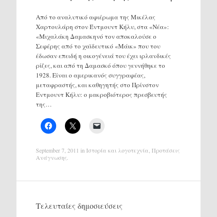
Από το αναλυτικό αφιέρωμα της Μικέλας
Χαρτουλάρη στον Έντμουντ Κήλυ, στα «Νέα»:
«Μιχαλάκη Δαμασκηνό τον αποκαλούσε ο
Σεφέρης από το χαϊδευτικό «Μάικ» που του
έδωσαν επειδή η οικογένειά του έχει ιρλανδικές
ρίζες, και από τη Δαμασκό όπου γεννήθηκε το
1928. Είναι ο αμερικανός συγγραφέας,
μεταφραστής, και καθηγητής στο Πρίνστον
Εντμουντ Κήλυ: ο μακροβιότερος πρεσβευτής
της…
September 7, 2011
in
Ιστορία και λογοτεχνία
,
Προτάσεις
Ανάγνωσης
.
Τελευταίες δημοσιεύσεις