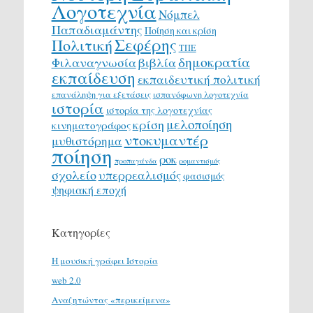
Λογοτεχνία
Νόμπελ
Παπαδιαμάντης
Ποίηση και κρίση
Σεφέρης
Πολιτική
ΤΠΕ
δημοκρατία
Φιλαναγνωσία
βιβλία
εκπαίδευση
εκπαιδευτική πολιτική
επανάληψη για εξετάσεις
ισπανόφωνη λογοτεχνία
ιστορία
ιστορία της λογοτεχνίας
μελοποίηση
κρίση
κινηματογράφος
ντοκυμαντέρ
μυθιστόρημα
ποίηση
ροκ
προπαγάνδα
ρομαντισμός
σχολείο
υπερρεαλισμός
φασισμός
ψηφιακή εποχή
Κατηγορίες
H μουσική γράφει Ιστορία
web 2.0
Αναζητώντας «περικείμενα»