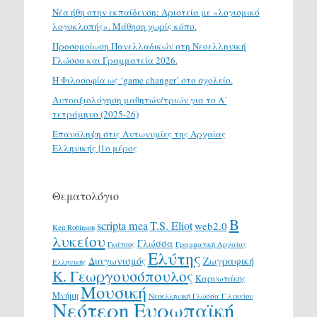
Νέα ήθη στην εκπαίδευση: Αριστεία με «λογισμικό
λογοκλοπής». Μάθηση χωρίς κόπο.
Προσομοίωση Πανελλαδικών στη Νεοελληνική
Γλώσσα και Γραμματεία 2026.
H Φιλοσοφία ως ‘game changer’ στο σχολείο.
Αυτοαξιολόγηση μαθητών/τριών για το Α΄
τετράμηνο (2025-26)
Επανάληψη στις Αντωνυμίες της Αρχαίας
Ελληνικής |1ο μέρος
Θεματολόγιο
Β
scripta mea
T.S. Eliot
web2.0
Ken Robinson
λυκείου
Γλώσσα
Γκάτσος
Γραμματική Αρχαίας
Ελύτης
Διαγωνισμός
Ζωγραφική
Ελληνικής
Κ. Γεωργουσόπουλος
Καρυωτάκης
Μουσική
Μνήμη
Νεοελληνική Γλώσσα Γ λυκείου
Νεότερη Ευρωπαϊκή