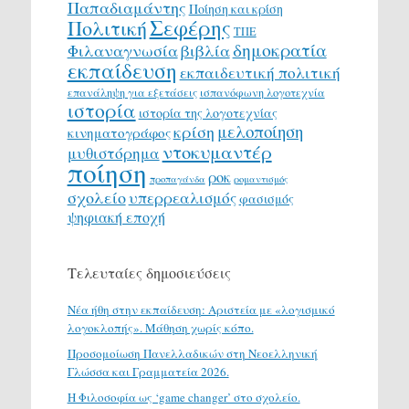
Παπαδιαμάντης
Ποίηση και κρίση
Σεφέρης
Πολιτική
ΤΠΕ
δημοκρατία
Φιλαναγνωσία
βιβλία
εκπαίδευση
εκπαιδευτική πολιτική
επανάληψη για εξετάσεις
ισπανόφωνη λογοτεχνία
ιστορία
ιστορία της λογοτεχνίας
μελοποίηση
κρίση
κινηματογράφος
ντοκυμαντέρ
μυθιστόρημα
ποίηση
ροκ
προπαγάνδα
ρομαντισμός
σχολείο
υπερρεαλισμός
φασισμός
ψηφιακή εποχή
Τελευταίες δημοσιεύσεις
Νέα ήθη στην εκπαίδευση: Αριστεία με «λογισμικό
λογοκλοπής». Μάθηση χωρίς κόπο.
Προσομοίωση Πανελλαδικών στη Νεοελληνική
Γλώσσα και Γραμματεία 2026.
H Φιλοσοφία ως ‘game changer’ στο σχολείο.