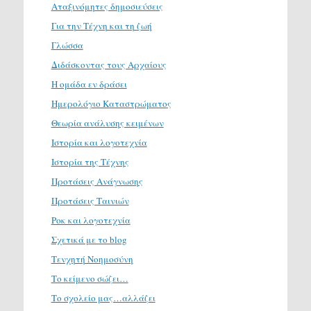
Αταξινόμητες δημοσιεύσεις
Για την Τέχνη και τη ζωή
Γλώσσα
Διδάσκοντας τους Αρχαίους
Η ομάδα εν δράσει
Ημερολόγιο Καταστρώματος
Θεωρία ανάλυσης κειμένων
Ιστορία και λογοτεχνία
Ιστορία της Τέχνης
Προτάσεις Ανάγνωσης
Προτάσεις Ταινιών
Ροκ και λογοτεχνία
Σχετικά με το blog
Τενχητή Νοημοσύνη
Το κείμενο σώζει…
Το σχολείο μας…αλλάζει