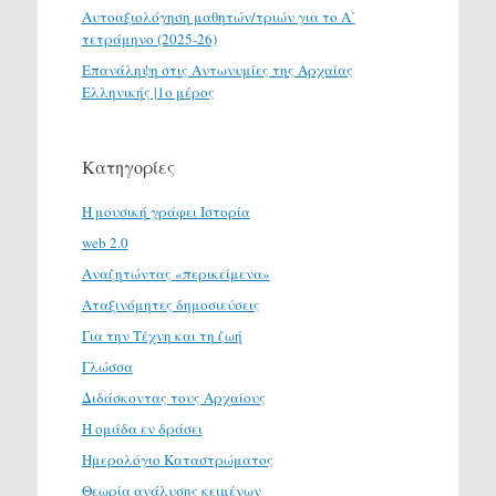
Αυτοαξιολόγηση μαθητών/τριών για το Α΄
τετράμηνο (2025-26)
Επανάληψη στις Αντωνυμίες της Αρχαίας
Ελληνικής |1ο μέρος
Κατηγορίες
H μουσική γράφει Ιστορία
web 2.0
Αναζητώντας «περικείμενα»
Αταξινόμητες δημοσιεύσεις
Για την Τέχνη και τη ζωή
Γλώσσα
Διδάσκοντας τους Αρχαίους
Η ομάδα εν δράσει
Ημερολόγιο Καταστρώματος
Θεωρία ανάλυσης κειμένων