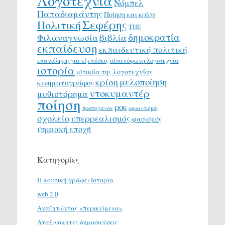
Λογοτεχνία
Νόμπελ
Παπαδιαμάντης
Ποίηση και κρίση
Σεφέρης
Πολιτική
ΤΠΕ
δημοκρατία
Φιλαναγνωσία
βιβλία
εκπαίδευση
εκπαιδευτική πολιτική
επανάληψη για εξετάσεις
ισπανόφωνη λογοτεχνία
ιστορία
ιστορία της λογοτεχνίας
μελοποίηση
κρίση
κινηματογράφος
ντοκυμαντέρ
μυθιστόρημα
ποίηση
ροκ
προπαγάνδα
ρομαντισμός
σχολείο
υπερρεαλισμός
φασισμός
ψηφιακή εποχή
Κατηγορίες
H μουσική γράφει Ιστορία
web 2.0
Αναζητώντας «περικείμενα»
Αταξινόμητες δημοσιεύσεις