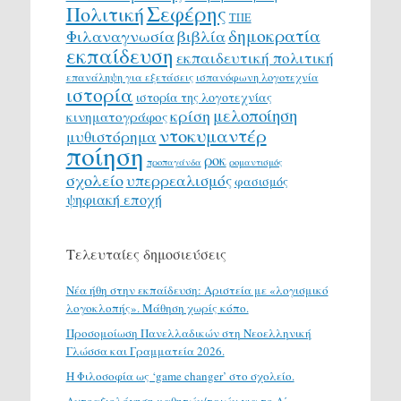
Σεφέρης
Πολιτική
ΤΠΕ
δημοκρατία
Φιλαναγνωσία
βιβλία
εκπαίδευση
εκπαιδευτική πολιτική
επανάληψη για εξετάσεις
ισπανόφωνη λογοτεχνία
ιστορία
ιστορία της λογοτεχνίας
μελοποίηση
κρίση
κινηματογράφος
ντοκυμαντέρ
μυθιστόρημα
ποίηση
ροκ
προπαγάνδα
ρομαντισμός
σχολείο
υπερρεαλισμός
φασισμός
ψηφιακή εποχή
Τελευταίες δημοσιεύσεις
Νέα ήθη στην εκπαίδευση: Αριστεία με «λογισμικό
λογοκλοπής». Μάθηση χωρίς κόπο.
Προσομοίωση Πανελλαδικών στη Νεοελληνική
Γλώσσα και Γραμματεία 2026.
H Φιλοσοφία ως ‘game changer’ στο σχολείο.