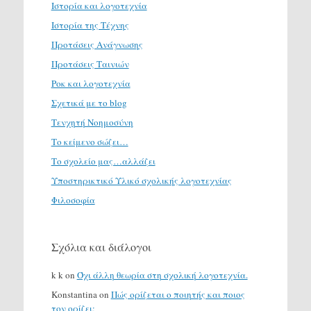
Ιστορία και λογοτεχνία
Ιστορία της Τέχνης
Προτάσεις Ανάγνωσης
Προτάσεις Ταινιών
Ροκ και λογοτεχνία
Σχετικά με το blog
Τενχητή Νοημοσύνη
Το κείμενο σώζει…
Το σχολείο μας…αλλάζει
Υποστηρικτικό Υλικό σχολικής λογοτεχνίας
Φιλοσοφία
Σχόλια και διάλογοι
k k
on
Όχι άλλη θεωρία στη σχολική λογοτεχνία.
Konstantina
on
Πώς ορίζεται ο ποιητής και ποιος
τον ορίζει;