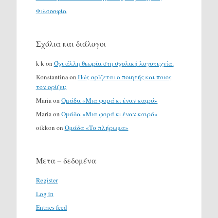
Φιλοσοφία
Σχόλια και διάλογοι
k k
on
Όχι άλλη θεωρία στη σχολική λογοτεχνία.
Konstantina
on
Πώς ορίζεται ο ποιητής και ποιος
τον ορίζει;
Maria
on
Ομάδα «Μια φορά κι έναν καιρό»
Maria
on
Ομάδα «Μια φορά κι έναν καιρό»
oikkon
on
Ομάδα «Το πλήρωμα»
Μετα – δεδομένα
Register
Log in
Entries feed