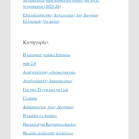
Αυτοαξιολόγηση μαθητών/τριών για το Α΄
τετράμηνο (2025-26)
Επανάληψη στις Αντωνυμίες της Αρχαίας
Ελληνικής |1ο μέρος
Κατηγορίες
H μουσική γράφει Ιστορία
web 2.0
Αναζητώντας «περικείμενα»
Αταξινόμητες δημοσιεύσεις
Για την Τέχνη και τη ζωή
Γλώσσα
Διδάσκοντας τους Αρχαίους
Η ομάδα εν δράσει
Ημερολόγιο Καταστρώματος
Θεωρία ανάλυσης κειμένων