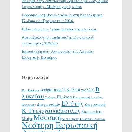
Νέα ήθη στην εκπαίδευση: Αριστεία με «λογισμικό
λογοκλοπής». Μάθηση χωρίς κόπο.
Προσομοίωση Πανελλαδικών στη Νεοελληνική
Γλώσσα και Γραμματεία 2026.
H Φιλοσοφία ως ‘game changer’ στο σχολείο.
Αυτοαξιολόγηση μαθητών/τριών για το Α΄
τετράμηνο (2025-26)
Επανάληψη στις Αντωνυμίες της Αρχαίας
Ελληνικής |1ο μέρος
Θεματολόγιο
Β
scripta mea
T.S. Eliot
web2.0
Ken Robinson
λυκείου
Γλώσσα
Γκάτσος
Γραμματική Αρχαίας
Ελύτης
Διαγωνισμός
Ζωγραφική
Ελληνικής
Κ. Γεωργουσόπουλος
Καρυωτάκης
Μουσική
Μνήμη
Νεοελληνική Γλώσσα Γ λυκείου
Νεότερη Ευρωπαϊκή