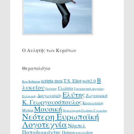
Ο Αυλητής των Κυμάτων
Θεματολόγιο
Β
scripta mea
T.S. Eliot
web2.0
Ken Robinson
λυκείου
Γλώσσα
Γκάτσος
Γραμματική Αρχαίας
Ελύτης
Διαγωνισμός
Ζωγραφική
Ελληνικής
Κ. Γεωργουσόπουλος
Καρυωτάκης
Μουσική
Μνήμη
Νεοελληνική Γλώσσα Γ λυκείου
Νεότερη Ευρωπαϊκή
Λογοτεχνία
Νόμπελ
Παπαδιαμάντης
Ποίηση και κρίση