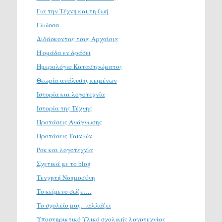
Για την Τέχνη και τη ζωή
Γλώσσα
Διδάσκοντας τους Αρχαίους
Η ομάδα εν δράσει
Ημερολόγιο Καταστρώματος
Θεωρία ανάλυσης κειμένων
Ιστορία και λογοτεχνία
Ιστορία της Τέχνης
Προτάσεις Ανάγνωσης
Προτάσεις Ταινιών
Ροκ και λογοτεχνία
Σχετικά με το blog
Τενχητή Νοημοσύνη
Το κείμενο σώζει…
Το σχολείο μας…αλλάζει
Υποστηρικτικό Υλικό σχολικής λογοτεχνίας