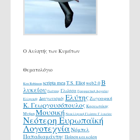
Ο Αυλητής των Κυμάτων
Θεματολόγιο
Β
scripta mea
T.S. Eliot
web2.0
Ken Robinson
λυκείου
Γλώσσα
Γκάτσος
Γραμματική Αρχαίας
Ελύτης
Διαγωνισμός
Ζωγραφική
Ελληνικής
Κ. Γεωργουσόπουλος
Καρυωτάκης
Μουσική
Μνήμη
Νεοελληνική Γλώσσα Γ λυκείου
Νεότερη Ευρωπαϊκή
Λογοτεχνία
Νόμπελ
Παπαδιαμάντης
Ποίηση και κρίση