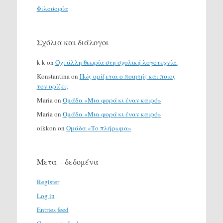
Φιλοσοφία
Σχόλια και διάλογοι
k k
on
Όχι άλλη θεωρία στη σχολική λογοτεχνία.
Konstantina
on
Πώς ορίζεται ο ποιητής και ποιος
τον ορίζει;
Maria
on
Ομάδα «Μια φορά κι έναν καιρό»
Maria
on
Ομάδα «Μια φορά κι έναν καιρό»
oikkon
on
Ομάδα «Το πλήρωμα»
Μετα – δεδομένα
Register
Log in
Entries feed