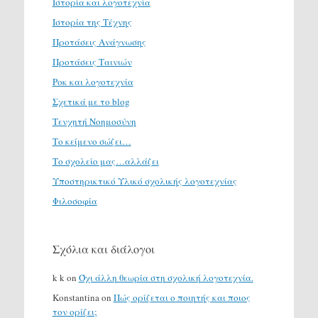
Ιστορία και λογοτεχνία
Ιστορία της Τέχνης
Προτάσεις Ανάγνωσης
Προτάσεις Ταινιών
Ροκ και λογοτεχνία
Σχετικά με το blog
Τενχητή Νοημοσύνη
Το κείμενο σώζει…
Το σχολείο μας…αλλάζει
Υποστηρικτικό Υλικό σχολικής λογοτεχνίας
Φιλοσοφία
Σχόλια και διάλογοι
k k
on
Όχι άλλη θεωρία στη σχολική λογοτεχνία.
Konstantina
on
Πώς ορίζεται ο ποιητής και ποιος
τον ορίζει;