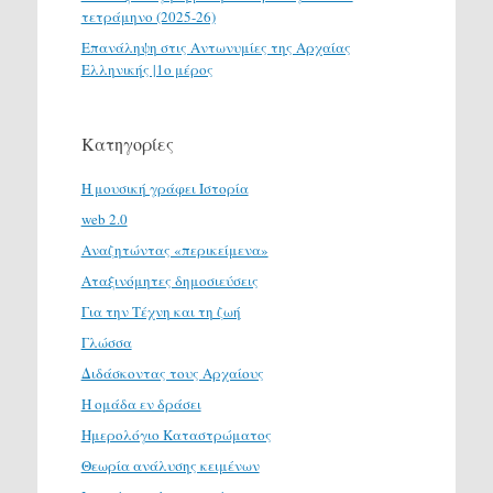
τετράμηνο (2025-26)
Επανάληψη στις Αντωνυμίες της Αρχαίας
Ελληνικής |1ο μέρος
Κατηγορίες
H μουσική γράφει Ιστορία
web 2.0
Αναζητώντας «περικείμενα»
Αταξινόμητες δημοσιεύσεις
Για την Τέχνη και τη ζωή
Γλώσσα
Διδάσκοντας τους Αρχαίους
Η ομάδα εν δράσει
Ημερολόγιο Καταστρώματος
Θεωρία ανάλυσης κειμένων