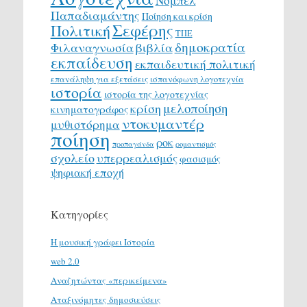
Νόμπελ
Παπαδιαμάντης
Ποίηση και κρίση
Σεφέρης
Πολιτική
ΤΠΕ
δημοκρατία
Φιλαναγνωσία
βιβλία
εκπαίδευση
εκπαιδευτική πολιτική
επανάληψη για εξετάσεις
ισπανόφωνη λογοτεχνία
ιστορία
ιστορία της λογοτεχνίας
μελοποίηση
κρίση
κινηματογράφος
ντοκυμαντέρ
μυθιστόρημα
ποίηση
ροκ
προπαγάνδα
ρομαντισμός
σχολείο
υπερρεαλισμός
φασισμός
ψηφιακή εποχή
Κατηγορίες
H μουσική γράφει Ιστορία
web 2.0
Αναζητώντας «περικείμενα»
Αταξινόμητες δημοσιεύσεις