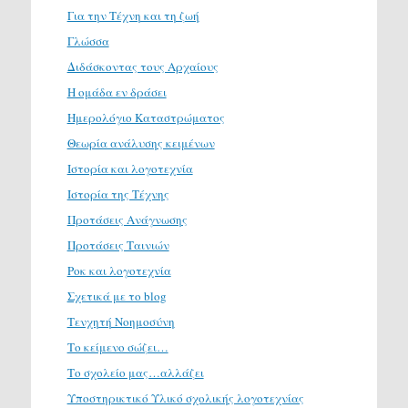
Για την Τέχνη και τη ζωή
Γλώσσα
Διδάσκοντας τους Αρχαίους
Η ομάδα εν δράσει
Ημερολόγιο Καταστρώματος
Θεωρία ανάλυσης κειμένων
Ιστορία και λογοτεχνία
Ιστορία της Τέχνης
Προτάσεις Ανάγνωσης
Προτάσεις Ταινιών
Ροκ και λογοτεχνία
Σχετικά με το blog
Τενχητή Νοημοσύνη
Το κείμενο σώζει…
Το σχολείο μας…αλλάζει
Υποστηρικτικό Υλικό σχολικής λογοτεχνίας