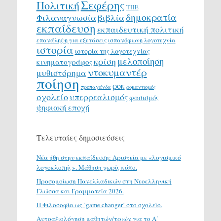
Σεφέρης
Πολιτική
ΤΠΕ
δημοκρατία
Φιλαναγνωσία
βιβλία
εκπαίδευση
εκπαιδευτική πολιτική
επανάληψη για εξετάσεις
ισπανόφωνη λογοτεχνία
ιστορία
ιστορία της λογοτεχνίας
μελοποίηση
κρίση
κινηματογράφος
ντοκυμαντέρ
μυθιστόρημα
ποίηση
ροκ
προπαγάνδα
ρομαντισμός
σχολείο
υπερρεαλισμός
φασισμός
ψηφιακή εποχή
Τελευταίες δημοσιεύσεις
Νέα ήθη στην εκπαίδευση: Αριστεία με «λογισμικό
λογοκλοπής». Μάθηση χωρίς κόπο.
Προσομοίωση Πανελλαδικών στη Νεοελληνική
Γλώσσα και Γραμματεία 2026.
H Φιλοσοφία ως ‘game changer’ στο σχολείο.
Αυτοαξιολόγηση μαθητών/τριών για το Α΄