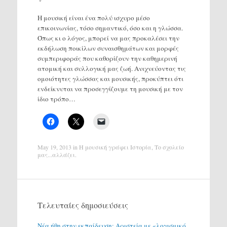
Η μουσική είναι ένα πολύ ισχυρο μέσο
επικοινωνίας, τόσο σημαντικό, όσο και η γλώσσα.
Όπως κι ο λόγος, μπορεί να μας προκαλέσει την
εκδήλωση ποικίλων συναισθημάτων και μορφές
συμπεριφοράς που καθορίζουν την καθημερινή
ατομική και συλλογική μας ζωή. Ανιχνεύοντας τις
ομοιότητες γλώσσας και μουσικής, προκύπτει ότι
ενδείκνυται να προσεγγίζουμε τη μουσική με τον
ίδιο τρόπο…
May 19, 2013
in
H μουσική γράφει Ιστορία
,
Το σχολείο
μας...αλλάζει
.
Τελευταίες δημοσιεύσεις
Νέα ήθη στην εκπαίδευση: Αριστεία με «λογισμικό