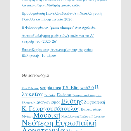
λογοκλοπής». Μάθηση χωρίς κόπο.
Προσομοίωση Πανελλαδικών στη Νεοελληνική
Γλώσσα και Γραμματεία 2026.
H Φιλοσοφία ως ‘game changer’ στο σχολείο.
Αυτοαξιολόγηση μαθητών/τριών για το Α΄
τετράμηνο (2025-26)
Επανάληψη στις Αντωνυμίες της Αρχαίας
Ελληνικής |1ο μέρος
Θεματολόγιο
Β
scripta mea
T.S. Eliot
web2.0
Ken Robinson
λυκείου
Γλώσσα
Γκάτσος
Γραμματική Αρχαίας
Ελύτης
Διαγωνισμός
Ζωγραφική
Ελληνικής
Κ. Γεωργουσόπουλος
Καρυωτάκης
Μουσική
Μνήμη
Νεοελληνική Γλώσσα Γ λυκείου
Νεότερη Ευρωπαϊκή
Λογοτεχνία