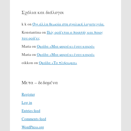
Σχόλια και διάλογοι
k k
on
Όχι άλλη θεωρία στη σχολική λογοτεχνία.
Konstantina
on
Πώς ορίζεται ο ποιητής και ποιος
τον ορίζει;
Maria
on
Ομάδα «Μια φορά κι έναν καιρό»
Maria
on
Ομάδα «Μια φορά κι έναν καιρό»
oikkon
on
Ομάδα «Το πλήρωμα»
Μετα – δεδομένα
Register
Log in
Entries feed
Comments feed
WordPress.org