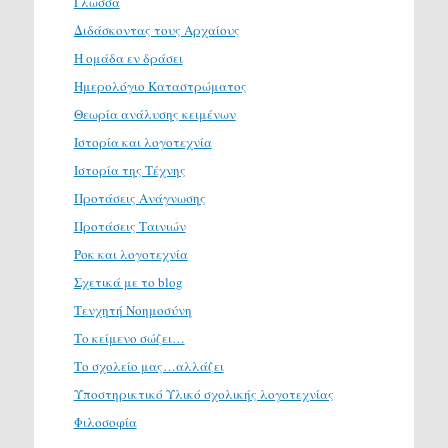
Γλώσσα
Διδάσκοντας τους Αρχαίους
Η ομάδα εν δράσει
Ημερολόγιο Καταστρώματος
Θεωρία ανάλυσης κειμένων
Ιστορία και λογοτεχνία
Ιστορία της Τέχνης
Προτάσεις Ανάγνωσης
Προτάσεις Ταινιών
Ροκ και λογοτεχνία
Σχετικά με το blog
Τενχητή Νοημοσύνη
Το κείμενο σώζει…
Το σχολείο μας…αλλάζει
Υποστηρικτικό Υλικό σχολικής λογοτεχνίας
Φιλοσοφία