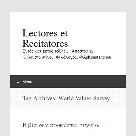
Lectores et
Recitatores
Εντός και εκτός τάξης…, Αποστόλης
Κ.Κωνσταντίνου, Φιλόλογος, @ApKonstantinou
Menu
Skip
Tag Archives:
World Values Survey
to
content
Η βία δεν προκύπτει τυχαία…