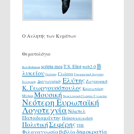
Ο Αυλητής των Κυμάτων
Θεματολόγιο
Β
scripta mea
T.S. Eliot
web2.0
Ken Robinson
λυκείου
Γλώσσα
Γκάτσος
Γραμματική Αρχαίας
Ελύτης
Διαγωνισμός
Ζωγραφική
Ελληνικής
Κ. Γεωργουσόπουλος
Καρυωτάκης
Μουσική
Μνήμη
Νεοελληνική Γλώσσα Γ λυκείου
Νεότερη Ευρωπαϊκή
Λογοτεχνία
Νόμπελ
Παπαδιαμάντης
Ποίηση και κρίση
Σεφέρης
Πολιτική
ΤΠΕ
δημοκρατία
Φιλαναγνωσία
βιβλία