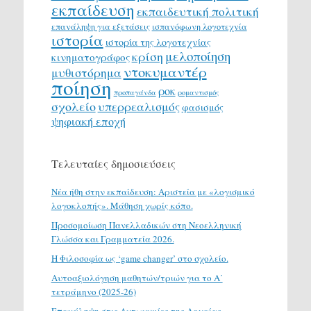
εκπαίδευση
εκπαιδευτική πολιτική
επανάληψη για εξετάσεις
ισπανόφωνη λογοτεχνία
ιστορία
ιστορία της λογοτεχνίας
μελοποίηση
κρίση
κινηματογράφος
ντοκυμαντέρ
μυθιστόρημα
ποίηση
ροκ
προπαγάνδα
ρομαντισμός
σχολείο
υπερρεαλισμός
φασισμός
ψηφιακή εποχή
Τελευταίες δημοσιεύσεις
Νέα ήθη στην εκπαίδευση: Αριστεία με «λογισμικό
λογοκλοπής». Μάθηση χωρίς κόπο.
Προσομοίωση Πανελλαδικών στη Νεοελληνική
Γλώσσα και Γραμματεία 2026.
H Φιλοσοφία ως ‘game changer’ στο σχολείο.
Αυτοαξιολόγηση μαθητών/τριών για το Α΄
τετράμηνο (2025-26)