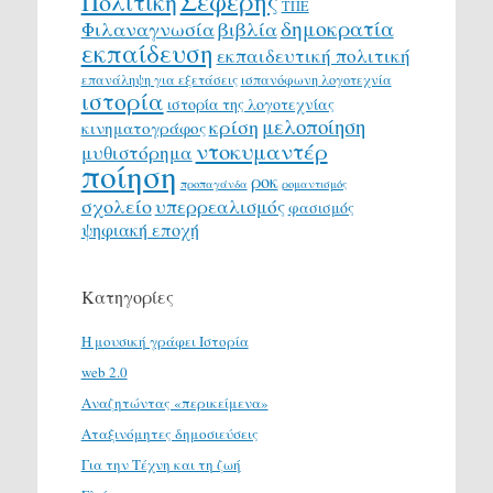
Σεφέρης
Πολιτική
ΤΠΕ
δημοκρατία
Φιλαναγνωσία
βιβλία
εκπαίδευση
εκπαιδευτική πολιτική
επανάληψη για εξετάσεις
ισπανόφωνη λογοτεχνία
ιστορία
ιστορία της λογοτεχνίας
μελοποίηση
κρίση
κινηματογράφος
ντοκυμαντέρ
μυθιστόρημα
ποίηση
ροκ
προπαγάνδα
ρομαντισμός
σχολείο
υπερρεαλισμός
φασισμός
ψηφιακή εποχή
Κατηγορίες
H μουσική γράφει Ιστορία
web 2.0
Αναζητώντας «περικείμενα»
Αταξινόμητες δημοσιεύσεις
Για την Τέχνη και τη ζωή