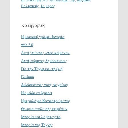
Επανάληψη στις Αντωνυμίες της Αρχαίας
Ελληνικής |1ο μέρος
Κατηγορίες
H μουσική γράφει Ιστορία
web 2.0
Αναζητώντας «περικείμενα»
Αταξινόμητες δημοσιεύσεις
Για την Τέχνη και τη ζωή
Γλώσσα
Διδάσκοντας τους Αρχαίους
Η ομάδα εν δράσει
Ημερολόγιο Καταστρώματος
Θεωρία ανάλυσης κειμένων
Ιστορία και λογοτεχνία
Ιστορία της Τέχνης