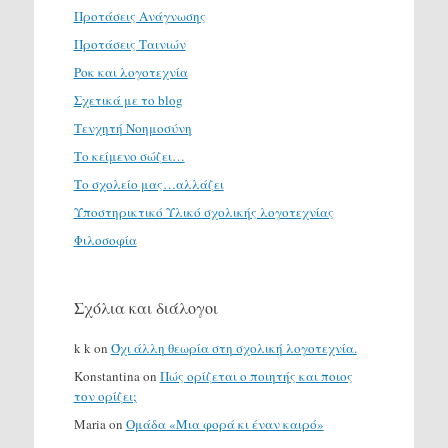
Προτάσεις Ανάγνωσης
Προτάσεις Ταινιών
Ροκ και λογοτεχνία
Σχετικά με το blog
Τενχητή Νοημοσύνη
Το κείμενο σώζει…
Το σχολείο μας…αλλάζει
Υποστηρικτικό Υλικό σχολικής λογοτεχνίας
Φιλοσοφία
Σχόλια και διάλογοι
k k
on
Όχι άλλη θεωρία στη σχολική λογοτεχνία.
Konstantina
on
Πώς ορίζεται ο ποιητής και ποιος
τον ορίζει;
Maria
on
Ομάδα «Μια φορά κι έναν καιρό»