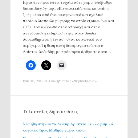
Η βία δεν προκύπτει τυχαία ούτε χωρίς υπόβαθρο
διαπαιδαγώγησης. «Κατασκευάζεται» ως στάση
ζωής μέσα από ένα οικογενειακό και σχολικό
πλαίσιο διαπαιδαγώγησης το οποίο εξοικειώνει και
εθίζει τον άνθρωπο στην αποδοχή και στην
ανενδοίαστη εκδήλωσή της, όταν βιώσει
συναισθηματική ένταση στον κοινωνικό του
περίγυρο. Τη θέση αυτή διαπραγματεύεται ο
Αρίστος Δοξιάδης με πρόσαφτο άρθρο του στο…
June 10, 2012
in
Αναζητώντας «περικείμενα»
.
Τελευταίες δημοσιεύσεις
Νέα ήθη στην εκπαίδευση: Αριστεία με «λογισμικό
λογοκλοπής». Μάθηση χωρίς κόπο.