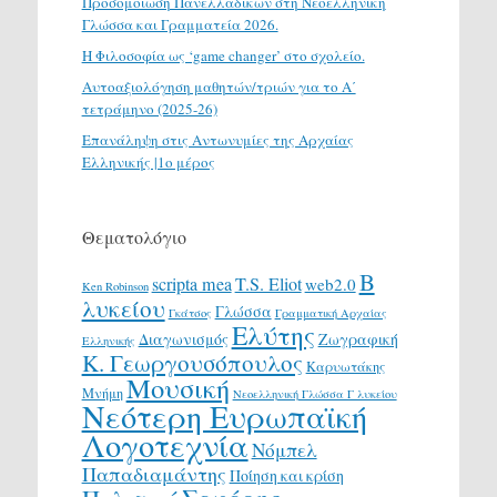
Προσομοίωση Πανελλαδικών στη Νεοελληνική
Γλώσσα και Γραμματεία 2026.
H Φιλοσοφία ως ‘game changer’ στο σχολείο.
Αυτοαξιολόγηση μαθητών/τριών για το Α΄
τετράμηνο (2025-26)
Επανάληψη στις Αντωνυμίες της Αρχαίας
Ελληνικής |1ο μέρος
Θεματολόγιο
Β
scripta mea
T.S. Eliot
web2.0
Ken Robinson
λυκείου
Γλώσσα
Γκάτσος
Γραμματική Αρχαίας
Ελύτης
Διαγωνισμός
Ζωγραφική
Ελληνικής
Κ. Γεωργουσόπουλος
Καρυωτάκης
Μουσική
Μνήμη
Νεοελληνική Γλώσσα Γ λυκείου
Νεότερη Ευρωπαϊκή
Λογοτεχνία
Νόμπελ
Παπαδιαμάντης
Ποίηση και κρίση