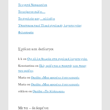
Τενχητή Νοημοσύνη
Το κείμενο σώζει…
Το σχολείο μας…αλλάζει
Υποστηρικτικό Υλικό σχολικής λογοτεχνίας
Φιλοσοφία
Σχόλια και διάλογοι
k k
on
Όχι άλλη θεωρία στη σχολική λογοτεχνία.
Konstantina
on
Πώς ορίζεται ο ποιητής και ποιος
τον ορίζει;
Maria
on
Ομάδα «Μια φορά κι έναν καιρό»
Maria
on
Ομάδα «Μια φορά κι έναν καιρό»
oikkon
on
Ομάδα «Το πλήρωμα»
Μετα – δεδομένα