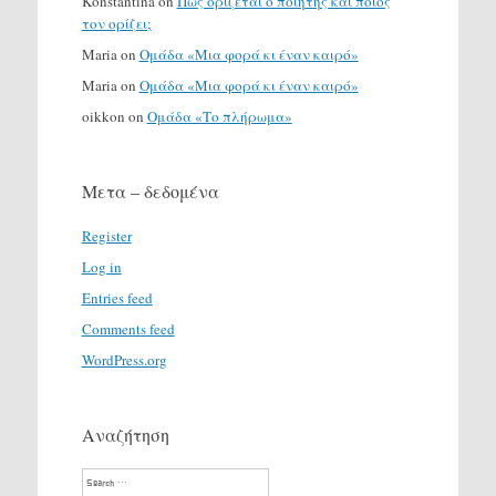
Konstantina
on
Πώς ορίζεται ο ποιητής και ποιος
τον ορίζει;
Maria
on
Ομάδα «Μια φορά κι έναν καιρό»
Maria
on
Ομάδα «Μια φορά κι έναν καιρό»
oikkon
on
Ομάδα «Το πλήρωμα»
Μετα – δεδομένα
Register
Log in
Entries feed
Comments feed
WordPress.org
Αναζήτηση
Search