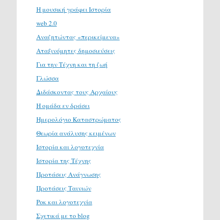
H μουσική γράφει Ιστορία
web 2.0
Αναζητώντας «περικείμενα»
Αταξινόμητες δημοσιεύσεις
Για την Τέχνη και τη ζωή
Γλώσσα
Διδάσκοντας τους Αρχαίους
Η ομάδα εν δράσει
Ημερολόγιο Καταστρώματος
Θεωρία ανάλυσης κειμένων
Ιστορία και λογοτεχνία
Ιστορία της Τέχνης
Προτάσεις Ανάγνωσης
Προτάσεις Ταινιών
Ροκ και λογοτεχνία
Σχετικά με το blog