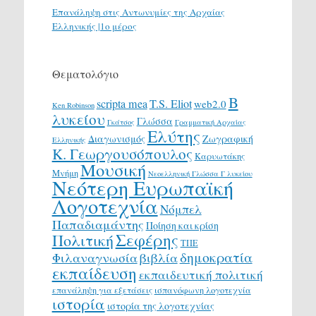
Επανάληψη στις Αντωνυμίες της Αρχαίας
Ελληνικής |1ο μέρος
Θεματολόγιο
Β
scripta mea
T.S. Eliot
web2.0
Ken Robinson
λυκείου
Γλώσσα
Γκάτσος
Γραμματική Αρχαίας
Ελύτης
Διαγωνισμός
Ζωγραφική
Ελληνικής
Κ. Γεωργουσόπουλος
Καρυωτάκης
Μουσική
Μνήμη
Νεοελληνική Γλώσσα Γ λυκείου
Νεότερη Ευρωπαϊκή
Λογοτεχνία
Νόμπελ
Παπαδιαμάντης
Ποίηση και κρίση
Σεφέρης
Πολιτική
ΤΠΕ
δημοκρατία
Φιλαναγνωσία
βιβλία
εκπαίδευση
εκπαιδευτική πολιτική
επανάληψη για εξετάσεις
ισπανόφωνη λογοτεχνία
ιστορία
ιστορία της λογοτεχνίας