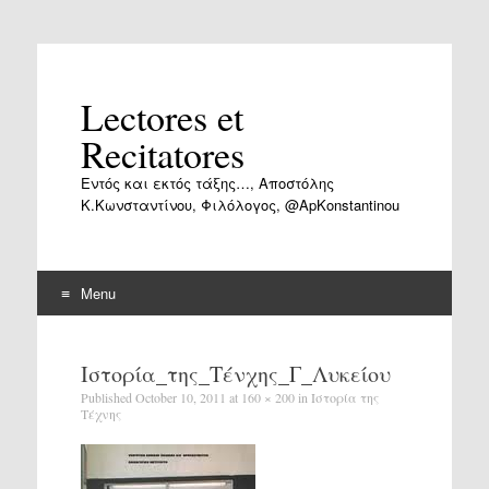
Lectores et
Recitatores
Εντός και εκτός τάξης…, Αποστόλης
Κ.Κωνσταντίνου, Φιλόλογος, @ApKonstantinou
Menu
Skip
to
Ιστορία_της_Τένχης_Γ_Λυκείου
content
Published
October 10, 2011
at
160 × 200
in
Ιστορία της
Τέχνης