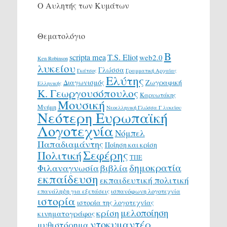
Ο Αυλητής των Κυμάτων
Θεματολόγιο
Β
scripta mea
T.S. Eliot
web2.0
Ken Robinson
λυκείου
Γλώσσα
Γκάτσος
Γραμματική Αρχαίας
Ελύτης
Διαγωνισμός
Ζωγραφική
Ελληνικής
Κ. Γεωργουσόπουλος
Καρυωτάκης
Μουσική
Μνήμη
Νεοελληνική Γλώσσα Γ λυκείου
Νεότερη Ευρωπαϊκή
Λογοτεχνία
Νόμπελ
Παπαδιαμάντης
Ποίηση και κρίση
Σεφέρης
Πολιτική
ΤΠΕ
δημοκρατία
Φιλαναγνωσία
βιβλία
εκπαίδευση
εκπαιδευτική πολιτική
επανάληψη για εξετάσεις
ισπανόφωνη λογοτεχνία
ιστορία
ιστορία της λογοτεχνίας
μελοποίηση
κρίση
κινηματογράφος
ντοκυμαντέρ
μυθιστόρημα