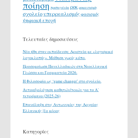
ποίηση
ροκ
προπαγάνδα
ρομαντισμός
σχολείο
υπερρεαλισμός
φασισμός
ψηφιακή εποχή
Τελευταίες δημοσιεύσεις
Νέα ήθη στην εκπαίδευση: Αριστεία με «λογισμικό
λογοκλοπής». Μάθηση χωρίς κόπο.
Προσομοίωση Πανελλαδικών στη Νεοελληνική
Γλώσσα και Γραμματεία 2026.
H Φιλοσοφία ως ‘game changer’ στο σχολείο.
Αυτοαξιολόγηση μαθητών/τριών για το Α΄
τετράμηνο (2025-26)
Επανάληψη στις Αντωνυμίες της Αρχαίας
Ελληνικής |1ο μέρος
Κατηγορίες