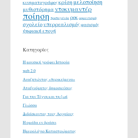
μελοποίηση
κρίση
κινηματογράφος
ντοκυμαντέρ
μυθιστόρημα
ποίηση
ροκ
προπαγάνδα
ρομαντισμός
σχολείο
υπερρεαλισμός
φασισμός
ψηφιακή εποχή
Κατηγορίες
H μουσική γράφει Ιστορία
web 2.0
Αναζητώντας «περικείμενα»
Αταξινόμητες δημοσιεύσεις
Για την Τέχνη και τη ζωή
Γλώσσα
Διδάσκοντας τους Αρχαίους
Η ομάδα εν δράσει
Ημερολόγιο Καταστρώματος