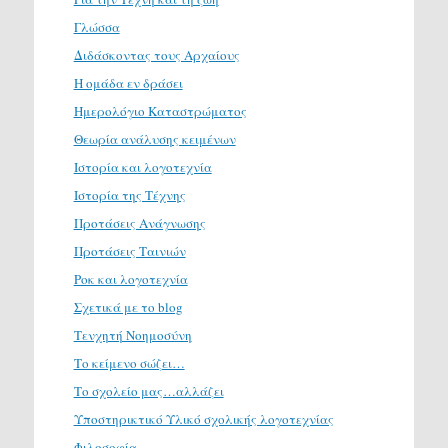
Γλώσσα
Διδάσκοντας τους Αρχαίους
Η ομάδα εν δράσει
Ημερολόγιο Καταστρώματος
Θεωρία ανάλυσης κειμένων
Ιστορία και λογοτεχνία
Ιστορία της Τέχνης
Προτάσεις Ανάγνωσης
Προτάσεις Ταινιών
Ροκ και λογοτεχνία
Σχετικά με το blog
Τενχητή Νοημοσύνη
Το κείμενο σώζει…
Το σχολείο μας…αλλάζει
Υποστηρικτικό Υλικό σχολικής λογοτεχνίας
Φιλοσοφία