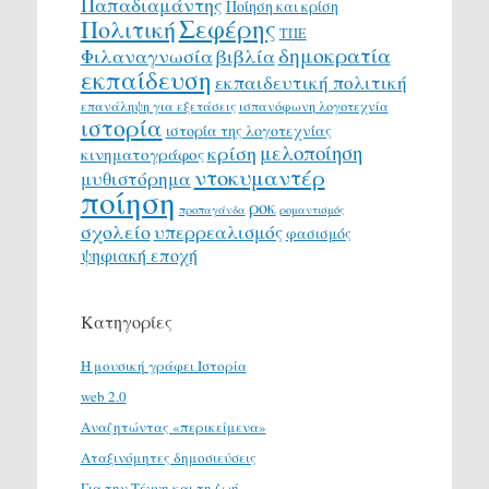
Παπαδιαμάντης
Ποίηση και κρίση
Σεφέρης
Πολιτική
ΤΠΕ
δημοκρατία
Φιλαναγνωσία
βιβλία
εκπαίδευση
εκπαιδευτική πολιτική
επανάληψη για εξετάσεις
ισπανόφωνη λογοτεχνία
ιστορία
ιστορία της λογοτεχνίας
μελοποίηση
κρίση
κινηματογράφος
ντοκυμαντέρ
μυθιστόρημα
ποίηση
ροκ
προπαγάνδα
ρομαντισμός
σχολείο
υπερρεαλισμός
φασισμός
ψηφιακή εποχή
Κατηγορίες
H μουσική γράφει Ιστορία
web 2.0
Αναζητώντας «περικείμενα»
Αταξινόμητες δημοσιεύσεις
Για την Τέχνη και τη ζωή