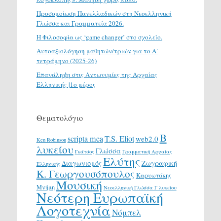
Προσομοίωση Πανελλαδικών στη Νεοελληνική
Γλώσσα και Γραμματεία 2026.
H Φιλοσοφία ως ‘game changer’ στο σχολείο.
Αυτοαξιολόγηση μαθητών/τριών για το Α΄
τετράμηνο (2025-26)
Επανάληψη στις Αντωνυμίες της Αρχαίας
Ελληνικής |1ο μέρος
Θεματολόγιο
Β
scripta mea
T.S. Eliot
web2.0
Ken Robinson
λυκείου
Γλώσσα
Γκάτσος
Γραμματική Αρχαίας
Ελύτης
Διαγωνισμός
Ζωγραφική
Ελληνικής
Κ. Γεωργουσόπουλος
Καρυωτάκης
Μουσική
Μνήμη
Νεοελληνική Γλώσσα Γ λυκείου
Νεότερη Ευρωπαϊκή
Λογοτεχνία
Νόμπελ