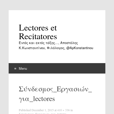
Lectores et
Recitatores
Εντός και εκτός τάξης…, Αποστόλης
Κ.Κωνσταντίνου, Φιλόλογος, @ApKonstantinou
Menu
Skip
to
Σύνδεσμος_Εργασιών_
content
για_lectores
Published
December 1, 2015
at
410 × 336
in
Σύνδεσμος_Εργασιών_για_lectores