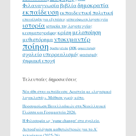
δημοκρατία
Φιλαναγνωσία
βιβλία
εκπαίδευση
εκπαιδευτική πολιτική
επανάληψη για εξετάσεις
ισπανόφωνη λογοτεχνία
ιστορία
ιστορία της λογοτεχνίας
μελοποίηση
κρίση
κινηματογράφος
ντοκυμαντέρ
μυθιστόρημα
ποίηση
ροκ
προπαγάνδα
ρομαντισμός
σχολείο
υπερρεαλισμός
φασισμός
ψηφιακή εποχή
Τελευταίες δημοσιεύσεις
Νέα ήθη στην εκπαίδευση: Αριστεία με «λογισμικό
λογοκλοπής». Μάθηση χωρίς κόπο.
Προσομοίωση Πανελλαδικών στη Νεοελληνική
Γλώσσα και Γραμματεία 2026.
H Φιλοσοφία ως ‘game changer’ στο σχολείο.
Αυτοαξιολόγηση μαθητών/τριών για το Α΄
τετράμηνο (2025-26)