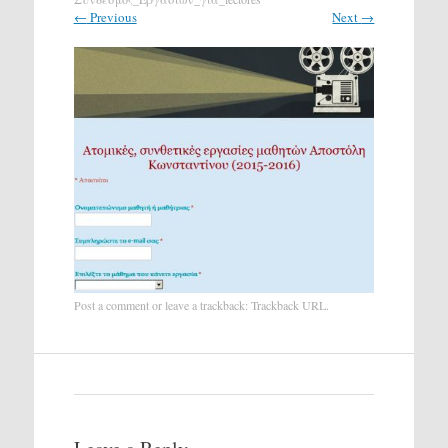
←
Previous
Next
→
Post a comment
or leave a trackback:
Trackback URL
.