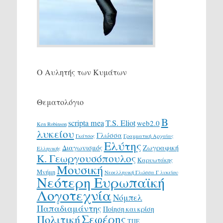
Ο Αυλητής των Κυμάτων
Θεματολόγιο
Β
scripta mea
T.S. Eliot
web2.0
Ken Robinson
λυκείου
Γλώσσα
Γκάτσος
Γραμματική Αρχαίας
Ελύτης
Διαγωνισμός
Ζωγραφική
Ελληνικής
Κ. Γεωργουσόπουλος
Καρυωτάκης
Μουσική
Μνήμη
Νεοελληνική Γλώσσα Γ λυκείου
Νεότερη Ευρωπαϊκή
Λογοτεχνία
Νόμπελ
Παπαδιαμάντης
Ποίηση και κρίση
Σεφέρης
Πολιτική
ΤΠΕ