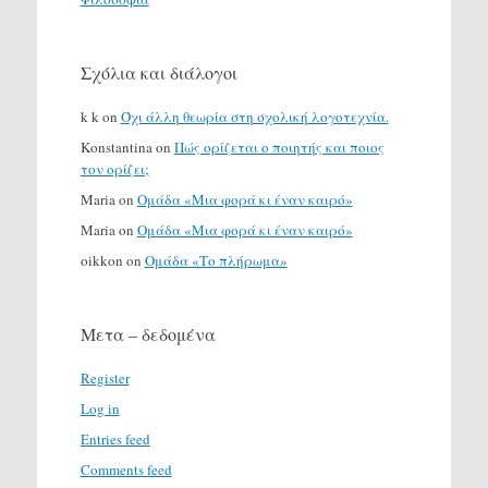
Σχόλια και διάλογοι
k k
on
Όχι άλλη θεωρία στη σχολική λογοτεχνία.
Konstantina
on
Πώς ορίζεται ο ποιητής και ποιος
τον ορίζει;
Maria
on
Ομάδα «Μια φορά κι έναν καιρό»
Maria
on
Ομάδα «Μια φορά κι έναν καιρό»
oikkon
on
Ομάδα «Το πλήρωμα»
Μετα – δεδομένα
Register
Log in
Entries feed
Comments feed