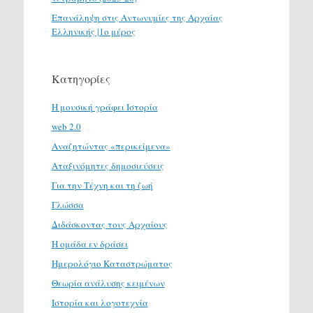
Επανάληψη στις Αντωνυμίες της Αρχαίας
Ελληνικής |1ο μέρος
Κατηγορίες
H μουσική γράφει Ιστορία
web 2.0
Αναζητώντας «περικείμενα»
Αταξινόμητες δημοσιεύσεις
Για την Τέχνη και τη ζωή
Γλώσσα
Διδάσκοντας τους Αρχαίους
Η ομάδα εν δράσει
Ημερολόγιο Καταστρώματος
Θεωρία ανάλυσης κειμένων
Ιστορία και λογοτεχνία