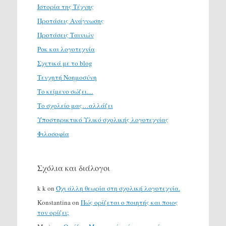
Ιστορία της Τέχνης
Προτάσεις Ανάγνωσης
Προτάσεις Ταινιών
Ροκ και λογοτεχνία
Σχετικά με το blog
Τενχητή Νοημοσύνη
Το κείμενο σώζει…
Το σχολείο μας…αλλάζει
Υποστηρικτικό Υλικό σχολικής λογοτεχνίας
Φιλοσοφία
Σχόλια και διάλογοι
k k
on
Όχι άλλη θεωρία στη σχολική λογοτεχνία.
Konstantina
on
Πώς ορίζεται ο ποιητής και ποιος
τον ορίζει;