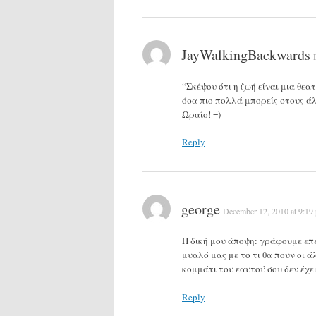
JayWalkingBackwards
“Σκέψου ότι η ζωή είναι μια θεα
όσα πιο πολλά μπορείς στους ά
Ωραίο! =)
Reply
george
December 12, 2010 at 9:19
Η δική μου άποψη: γράφουμε επε
μυαλό μας με το τι θα πουν οι ά
κομμάτι του εαυτού σου δεν έχει
Reply