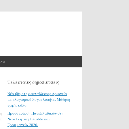
μού
Τελευταίες δημοσιεύσεις
Νέα ήθη στην εκπαίδευση: Αριστεία
με «λογισμικό λογοκλοπής». Μάθηση
χωρίς κόπο.
η
Προσομοίωση Πανελλαδικών στη
ά
Νεοελληνική Γλώσσα και
Γραμματεία 2026.