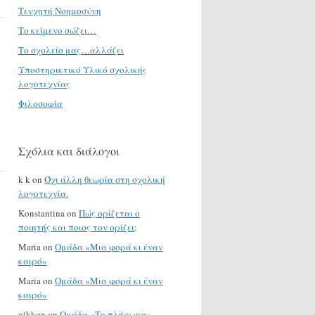
Τενχητή Νοημοσύνη
Το κείμενο σώζει…
Το σχολείο μας…αλλάζει
Υποστηρικτικό Υλικό σχολικής
λογοτεχνίας
Φιλοσοφία
Σχόλια και διάλογοι
k k
on
Όχι άλλη θεωρία στη σχολική
λογοτεχνία.
Konstantina
on
Πώς ορίζεται ο
ποιητής και ποιος τον ορίζει;
Maria
on
Ομάδα «Μια φορά κι έναν
καιρό»
Maria
on
Ομάδα «Μια φορά κι έναν
καιρό»
oikkon
on
Ομάδα «Το πλήρωμα»