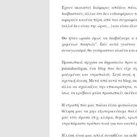
Έχουν ακουστεί διάφορες απόψεις πάνω
διαβαστούν, άλλοι ότι δεν ενδιαφέρουν τ
αφορούν κανένα πέρα από τον συγραφέα.
(αλλά δεν είναι της ώρας…) και είναι όλε
Θα ήταν ωραίο όμως να διαβάζουμε ο 
χαμένων ποιητών”. Εάν αυτό γινόταν 
συναγωνισμό, θα γινόμασταν ολοένα και 
Προσωπικά, άρχισα να δημοσιεύω πριν α
patatahooligan, ένα blog που δεν είχε
μαζεμένος και ντροπαλός. Σιγά σιγά, 
σχετική άνεση. Μετά από αυτό το blog, α
άλλο να σχολιάζεις την επικαιρότητα, 
ίσως να κρύβουν μέσα προσωπικές σκέψεις 
Η ντροπή που μας πιάνει είναι φυσιολογι
θέληση μας να μην εξωτερικεύουμε πολ
μας είτε άμεσα (π.χ. κλάμα, θυμός, ερωτ
ντρεπόμαστε τρόπον τινά για τον εαυτό 
Η λύση είναι μια: απλά συνηθίζεις να εκθ