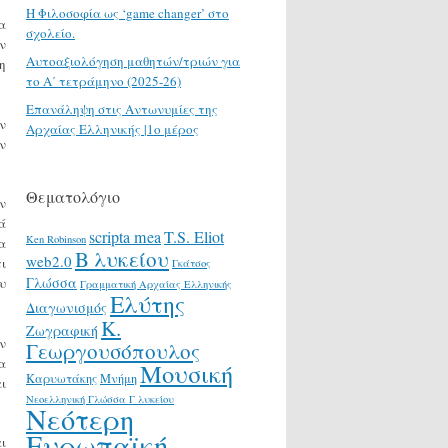
H Φιλοσοφία ως ‘game changer’ στο
α
σχολείο.
ν
Αυτοαξιολόγηση μαθητών/τριών για
η
το Α΄ τετράμηνο (2025-26)
Επανάληψη στις Αντωνυμίες της
ν
Αρχαίας Ελληνικής |1ο μέρος
ν
Θεματολόγιο
ν
ά
scripta mea
T.S. Eliot
Ken Robinson
α
Β λυκείου
web2.0
ι
Γκάτσος
Γλώσσα
υ
Γραμματική Αρχαίας Ελληνικής
Ελύτης
Διαγωνισμός
Κ.
Ζωγραφική
ν
Γεωργουσόπουλος
α
Μουσική
Καρυωτάκης
Μνήμη
ι
Νεοελληνική Γλώσσα Γ λυκείου
Νεότερη
Ευρωπαϊκή
ι