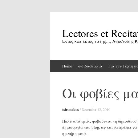
Lectores et Recita
Εντός και εκτός τάξης…, Αποστόλης Κ
Skip
Home
e-διδασκαλία
Για την Τέχνη κ
to
content
Οι φοβίες 
tsironakos
/
December 12, 2010
Πολύ από εμάς, φοβούνται τη δημοσίευσ
δημιουργία του blog, αν και θα πρέπει ν
η μνήμη μου).