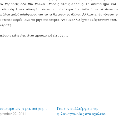
να περάσεις όσα πιο πολλά μπορείς στους άλλους. Το συναίσθημα και 
περίπτωση. Η κοινοποίηση αυτών των ιδιαίτερα προσωπικών εκφάνσεων το
ι λίγο-πολύ αδιάφορος για το τι θα πουν οι άλλοι. Άλλωστε, δε γίνεται ν
ότερες φορές ίσως να μην αρέσουμε). Αν οι καλλιτέχνες σκέφτονταν έτσι, 
 ντροπή.
ύσετε κάτι είτε είναι προσωπικό είτε όχι…
«καταραμένη» ροκ ποίηση…
Για την καλλιέργεια της
ptember 22, 2011
φιλαναγνωσίας στο σχολείο.