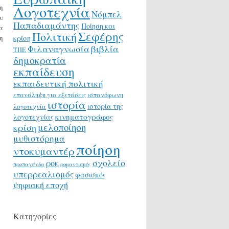
Λογοτεχνία
η
Νόμπελ
υ
Παπαδιαμάντης
Ποίηση και
α
Σεφέρης
Πολιτική
η
κρίση
Φιλαναγνωσία
βιβλία
ΤΠΕ
δημοκρατία
εκπαίδευση
εκπαιδευτική πολιτική
επανάληψη για εξετάσεις
ισπανόφωνη
ιστορία
ιστορία της
λογοτεχνία
κινηματογράφος
λογοτεχνίας
μελοποίηση
κρίση
μυθιστόρημα
ποίηση
ντοκυμαντέρ
σχολείο
ροκ
προπαγάνδα
ρομαντισμός
υπερρεαλισμός
φασισμός
ψηφιακή εποχή
Κατηγορίες