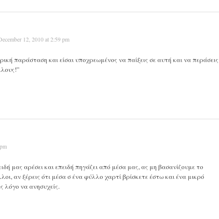
December 12, 2010 at 2:59 pm
τρική παράσταση και είσαι υποχρεωμένος να παίξεις σε αυτή και να περάσεις
λλους!”
 pm
ιδή μας αρέσει και επειδή πηγάζει από μέσα μας, ας μη βασανίζουμε το
λλοι, αν ξέρεις ότι μέσα σ ένα φύλλο χαρτί βρίσκετε έστω και ένα μικρό
ς λόγο να ανησυχείς.