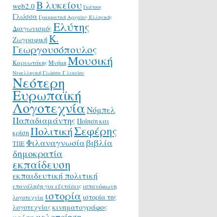
Β λυκείου
web2.0
Γκάτσος
Γλώσσα
Γραμματική Αρχαίας Ελληνικής
Ελύτης
Διαγωνισμός
Κ.
Ζωγραφική
Γεωργουσόπουλος
Μουσική
Καρυωτάκης
Μνήμη
Νεοελληνική Γλώσσα Γ λυκείου
Νεότερη
Ευρωπαϊκή
Λογοτεχνία
Νόμπελ
Παπαδιαμάντης
Ποίηση και
Σεφέρης
Πολιτική
κρίση
Φιλαναγνωσία
βιβλία
ΤΠΕ
δημοκρατία
εκπαίδευση
εκπαιδευτική πολιτική
επανάληψη για εξετάσεις
ισπανόφωνη
ιστορία
ιστορία της
λογοτεχνία
κινηματογράφος
λογοτεχνίας
μελοποίηση
κρίση