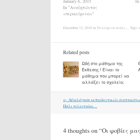
January 6, 2015
In
In "Αναζητώντας
«περικείμενα»"
December 12, 2010
in
Το κείμενο σώζει...
. Tags:
Related posts
Ωδή στο μάθημα της
Έκθεσης ! Είναι το
μάθημα που μπορεί να
αλλάξει το σχολείο;
Post
←
Αξιολόγηση εκπαιδευτικών συστημάτων
navigation
Πάλι τελευταίοι…
4 thoughts on “
Οι φοβίες μ