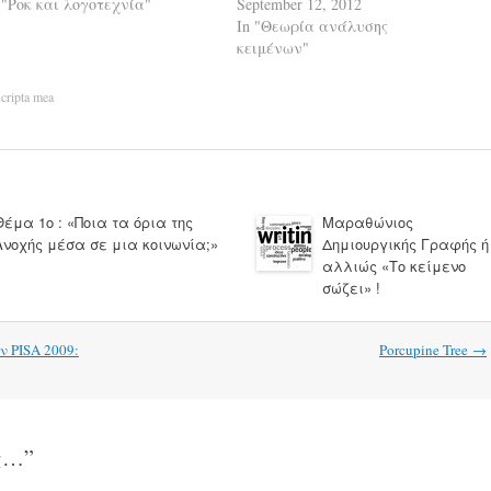
 "Ροκ και λογοτεχνία"
September 12, 2012
In "Θεωρία ανάλυσης
κειμένων"
scripta mea
Θέμα 1ο : «Ποια τα όρια της
Μαραθώνιος
Ανοχής μέσα σε μια κοινωνία;»
Δημιουργικής Γραφής ή
αλλιώς «Το κείμενο
σώζει» !
 PISA 2009:
Porcupine Tree
→
ας…
”