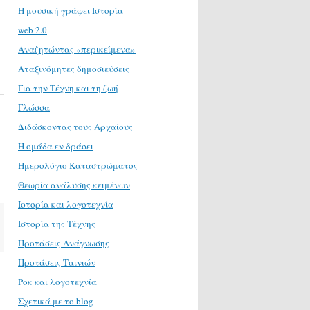
H μουσική γράφει Ιστορία
web 2.0
Αναζητώντας «περικείμενα»
Αταξινόμητες δημοσιεύσεις
Για την Τέχνη και τη ζωή
Γλώσσα
Διδάσκοντας τους Αρχαίους
Η ομάδα εν δράσει
Ημερολόγιο Καταστρώματος
Θεωρία ανάλυσης κειμένων
Ιστορία και λογοτεχνία
Ιστορία της Τέχνης
Προτάσεις Ανάγνωσης
Προτάσεις Ταινιών
Ροκ και λογοτεχνία
Σχετικά με το blog