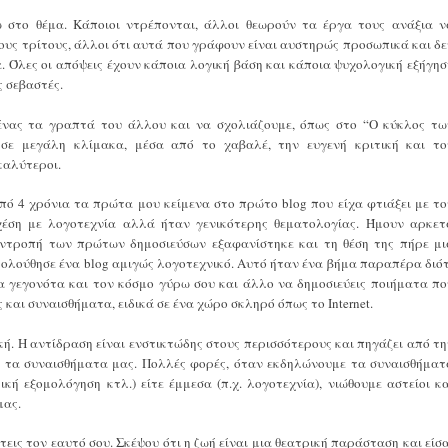
 στο θέμα. Κάποιοι ντρέπονται, άλλοι θεωρούν τα έργα τους ανάξια ν
ους τρίτους, άλλοι ότι αυτά που γράφουν είναι αυστηρώς προσωπικά και δε
 Όλες οι απόψεις έχουν κάποια λογική βάση και κάποια ψυχολογική εξήγησ
ς σεβαστές.
ένας τα γραπτά του άλλου και να σχολιάζουμε, όπως στο “Ο κύκλος τω
σε μεγάλη κλίμακα, μέσα από το χαβαλέ, την ευγενή κριτική και το
καλύτεροι.
πό 4 χρόνια τα πρώτα μου κείμενα στο πρώτο blog που είχα φτιάξει με το
 σχέση με λογοτεχνία αλλά ήταν γενικότερης θεματολογίας. Ήμουν αρκετ
η ντροπή των πρώτων δημοσιεύσων εξαφανίστηκε και τη θέση της πήρε μι
κολούθησε ένα blog αμιγώς λογοτεχνικό. Αυτό ήταν ένα βήμα παραπέρα διότ
τα γεγονότα και τον κόσμο γύρω σου και άλλο να δημοσιεύεις ποιήματα πο
και συναισθήματα, ειδικά σε ένα χώρο σκληρό όπως το Internet.
κή. Η αντίδραση είναι ενστικτώδης στους περισσότερους και πηγάζει από τη
ύ τα συναισθήματα μας. Πολλές φορές, όταν εκδηλώνουμε τα συναισθήματ
ική εξομολόγηση κτλ.) είτε έμμεσα (π.χ. λογοτεχνία), νιώθουμε αστείοι κα
μας.
έτεις τον εαυτό σου. Σκέψου ότι η ζωή είναι μια θεατρική παράσταση και είσα