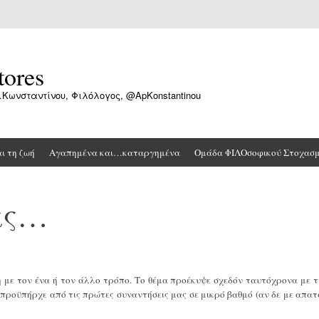
tores
.Κωνσταντίνου, Φιλόλογος, @ApKonstantinou
αι τη ζωή
Αγαπημένα και…καταργημένα
Ομάδα ΦΙΛΟσοφικού Στοχασ
μας…
η με τον ένα ή τον άλλο τρόπο. Το θέμα προέκυψε σχεδόν ταυτόχρονα με τ
α προϋπήρχε από τις πρώτες συναντήσεις μας σε μικρό βαθμό (αν δε με απατ