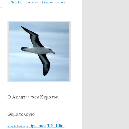
« Νέα Ποιήματα και Γυμνάσματα»
Ο Αυλητής των Κυμάτων
Θεματολόγιο
scripta mea
T.S. Eliot
Ken Robinson