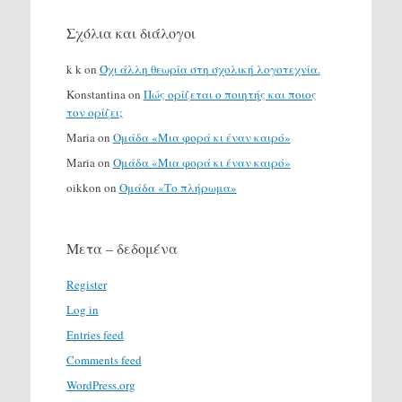
Σχόλια και διάλογοι
k k
on
Όχι άλλη θεωρία στη σχολική λογοτεχνία.
Konstantina
on
Πώς ορίζεται ο ποιητής και ποιος
τον ορίζει;
Maria
on
Ομάδα «Μια φορά κι έναν καιρό»
Maria
on
Ομάδα «Μια φορά κι έναν καιρό»
oikkon
on
Ομάδα «Το πλήρωμα»
Μετα – δεδομένα
Register
Log in
Entries feed
Comments feed
WordPress.org