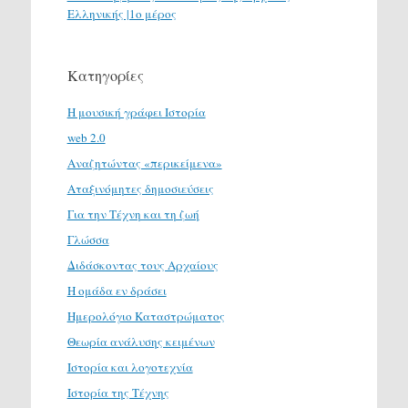
Ελληνικής |1ο μέρος
Κατηγορίες
H μουσική γράφει Ιστορία
web 2.0
Αναζητώντας «περικείμενα»
Αταξινόμητες δημοσιεύσεις
Για την Τέχνη και τη ζωή
Γλώσσα
Διδάσκοντας τους Αρχαίους
Η ομάδα εν δράσει
Ημερολόγιο Καταστρώματος
Θεωρία ανάλυσης κειμένων
Ιστορία και λογοτεχνία
Ιστορία της Τέχνης