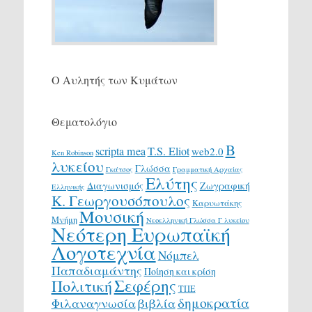
Ο Αυλητής των Κυμάτων
Θεματολόγιο
Β
scripta mea
T.S. Eliot
web2.0
Ken Robinson
λυκείου
Γλώσσα
Γκάτσος
Γραμματική Αρχαίας
Ελύτης
Διαγωνισμός
Ζωγραφική
Ελληνικής
Κ. Γεωργουσόπουλος
Καρυωτάκης
Μουσική
Μνήμη
Νεοελληνική Γλώσσα Γ λυκείου
Νεότερη Ευρωπαϊκή
Λογοτεχνία
Νόμπελ
Παπαδιαμάντης
Ποίηση και κρίση
Σεφέρης
Πολιτική
ΤΠΕ
δημοκρατία
Φιλαναγνωσία
βιβλία