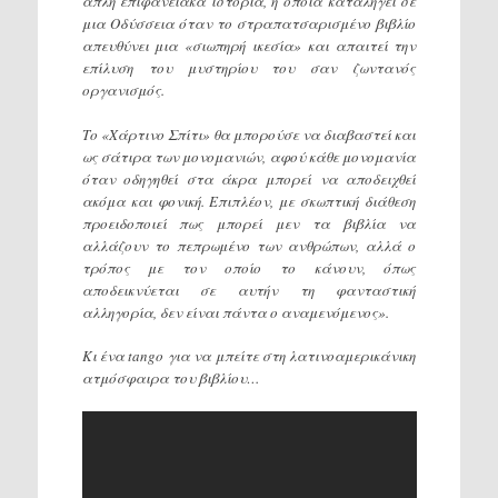
απλή επιφανειακά ιστορία, η οποία καταλήγει σε
μια Οδύσσεια όταν το στραπατσαρισμένο βιβλίο
απευθύνει μια «σιωπηρή ικεσία» και απαιτεί την
επίλυση του μυστηρίου του σαν ζωντανός
οργανισμός.
Το «Χάρτινο Σπίτι» θα μπορούσε να διαβαστεί και
ως σάτιρα των μονομανιών, αφού κάθε μονομανία
όταν οδηγηθεί στα άκρα μπορεί να αποδειχθεί
ακόμα και φονική. Επιπλέον, με σκωπτική διάθεση
προειδοποιεί πως μπορεί μεν τα βιβλία να
αλλάζουν το πεπρωμένο των ανθρώπων, αλλά ο
τρόπος με τον οποίο το κάνουν, όπως
αποδεικνύεται σε αυτήν τη φανταστική
αλληγορία, δεν είναι πάντα ο αναμενόμενος».
Κι ένα tango για να μπείτε στη λατινοαμερικάνικη
ατμόσφαιρα του βιβλίου…