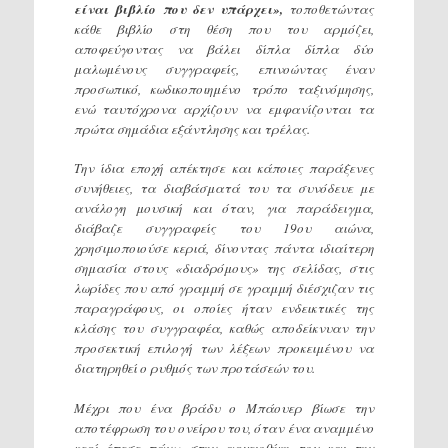
είναι βιβλίο που δεν υπάρχει»,
τοποθετώντας
κάθε βιβλίο στη θέση που του αρμόζει,
αποφεύγοντας να βάλει δίπλα δίπλα δύο
μαλωμένους συγγραφείς, επινοώντας έναν
προσωπικό, κωδικοποιημένο τρόπο ταξινόμησης,
ενώ ταυτόχρονα αρχίζουν να εμφανίζονται τα
πρώτα σημάδια εξάντλησης και τρέλας.
Την ίδια εποχή απέκτησε και κάποιες παράξενες
συνήθειες, τα διαβάσματά του τα συνόδευε με
ανάλογη μουσική και όταν, για παράδειγμα,
διάβαζε συγγραφείς του 19ου αιώνα,
χρησιμοποιούσε κεριά, δίνοντας πάντα ιδιαίτερη
σημασία στους «διαδρόμους» της σελίδας, στις
λωρίδες που από γραμμή σε γραμμή διέσχιζαν τις
παραγράφους, οι οποίες ήταν ενδεικτικές της
κλάσης του συγγραφέα, καθώς αποδείκνυαν την
προσεκτική επιλογή των λέξεων προκειμένου να
διατηρηθεί ο ρυθμός των προτάσεών του.
Μέχρι που ένα βράδυ ο Μπάουερ βίωσε την
αποτέφρωση του ονείρου του, όταν ένα αναμμένο
κερί έπεσε πάνω στην αρχειοθήκη του και την