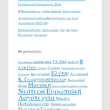
Γλώσσα και Γραμματεία 2026.
H Φιλοσοφία ως ‘game changer’ στο σχολείο.
Αυτοαξιολόγηση μαθητών/τριών για το Α΄
τετράμηνο (2025-26)
Επανάληψη στις Αντωνυμίες της Αρχαίας
Ελληνικής |1ο μέρος
Θεματολόγιο
Β
scripta mea
T.S. Eliot
web2.0
Ken Robinson
λυκείου
Γλώσσα
Γκάτσος
Γραμματική Αρχαίας
Ελύτης
Διαγωνισμός
Ζωγραφική
Ελληνικής
Κ. Γεωργουσόπουλος
Καρυωτάκης
Μουσική
Μνήμη
Νεοελληνική Γλώσσα Γ λυκείου
Νεότερη Ευρωπαϊκή
Λογοτεχνία
Νόμπελ
Παπαδιαμάντης
Ποίηση και κρίση
Σεφέρης
Πολιτική