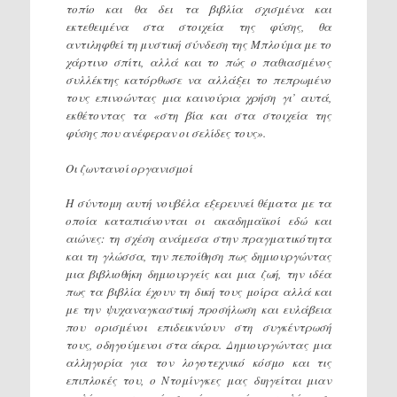
τοπίο και θα δει τα βιβλία σχισμένα και
εκτεθειμένα στα στοιχεία της φύσης, θα
αντιληφθεί τη μυστική σύνδεση της Μπλούμα με το
χάρτινο σπίτι, αλλά και το πώς ο παθιασμένος
συλλέκτης κατόρθωσε να αλλάξει το πεπρωμένο
τους επινοώντας μια καινούρια χρήση γι’ αυτά,
εκθέτοντας τα «στη βία και στα στοιχεία της
φύσης που ανέφεραν οι σελίδες τους».
Οι ζωντανοί οργανισμοί
Η σύντομη αυτή νουβέλα εξερευνεί θέματα με τα
οποία καταπιάνονται οι ακαδημαϊκοί εδώ και
αιώνες: τη σχέση ανάμεσα στην πραγματικότητα
και τη γλώσσα, την πεποίθηση πως δημιουργώντας
μια βιβλιοθήκη δημιουργείς και μια ζωή, την ιδέα
πως τα βιβλία έχουν τη δική τους μοίρα αλλά και
με την ψυχαναγκαστική προσήλωση και ευλάβεια
που ορισμένοι επιδεικνύουν στη συγκέντρωσή
τους, οδηγούμενοι στα άκρα. Δημιουργώντας μια
αλληγορία για τον λογοτεχνικό κόσμο και τις
επιπλοκές του, ο Ντομίνγκες μας διηγείται μιαν