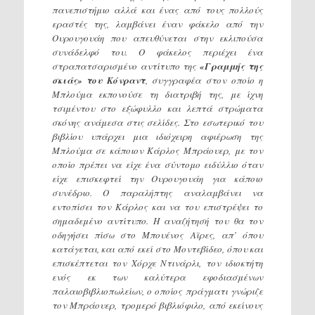
πανεπιστήμιο αλλά και ένας από τους πολλούς
εραστές της, λαμβάνει έναν φάκελο από την
Ουρουγουάη που απευθύνεται στην εκλιπούσα
συνάδελφό του. Ο φάκελος περιέχει ένα
στραπατσαρισμένο αντίτυπο της
«Γραμμής της
σκιάς» του Κόνραντ
, συγγραφέα στον οποίο η
Μπλούμα εκπονούσε τη διατριβή της, με ίχνη
τσιμέντου στο εξώφυλλο και λεπτά στρώματα
σκόνης ανάμεσα στις σελίδες. Στο εσωτερικό του
βιβλίου υπάρχει μια ιδιόχειρη αφιέρωση της
Μπλούμα σε κάποιον Κάρλος Μπράουερ, με τον
οποίο πρέπει να είχε ένα σύντομο ειδύλλιο όταν
είχε επισκεφτεί την Ουρουγουάη για κάποιο
συνέδριο. Ο παραλήπτης αναλαμβάνει να
εντοπίσει τον Κάρλος και να του επιστρέψει το
σημαδεμένο αντίτυπο. Η αναζήτησή του θα τον
οδηγήσει πίσω στο Μπουένος Αϊρες, απ’ όπου
κατάγεται, και από εκεί στο Μοντεβίδεο, όπου και
επισκέπτεται τον Χόρχε Ντινάρλι, τον ιδιοκτήτη
ενός εκ των καλύτερα εφοδιασμένων
παλαιοβιβλιοπωλείων, ο οποίος πράγματι γνώριζε
τον Μπράουερ, τρομερό βιβλιόφιλο, από εκείνους