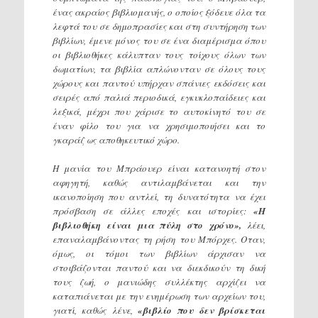
ένας ακραίος βιβλιομανής, ο οποίος ξόδευε όλα τα
λεφτά του σε δημοπρασίες και στη συντήρηση των
βιβλίων, έμενε μόνος του σε ένα διαμέρισμα όπου
οι βιβλιοθήκες κάλυπταν τους τοίχους όλων των
δωματίων, τα βιβλία απλώνονταν σε όλους τους
χώρους και παντού υπήρχαν σπάνιες εκδόσεις και
σειρές από παλιά περιοδικά, εγκυκλοπαίδειες και
λεξικά, μέχρι που χάρισε το αυτοκίνητό του σε
έναν φίλο του για να χρησιμοποιήσει και το
γκαράζ ως αποθηκευτικό χώρο.
Η μανία του Μπράουερ είναι κατανοητή στον
αφηγητή, καθώς αντιλαμβάνεται και την
ικανοποίηση που αντλεί, τη δυνατότητα να έχει
πρόσβαση σε άλλες εποχές και ιστορίες:
«Η
βιβλιοθήκη είναι μια πύλη στο χρόνο»,
λέει,
επαναλαμβάνοντας τη ρήση του Μπόρχες. Οταν,
όμως, οι τόμοι των βιβλίων άρχισαν να
στοιβάζονται παντού και να διεκδικούν τη δική
τους ζωή, ο μανιώδης συλλέκτης αρχίζει να
καταπιάνεται με την ενημέρωση των αρχείων του,
γιατί, καθώς λένε,
«βιβλίο που δεν βρίσκεται