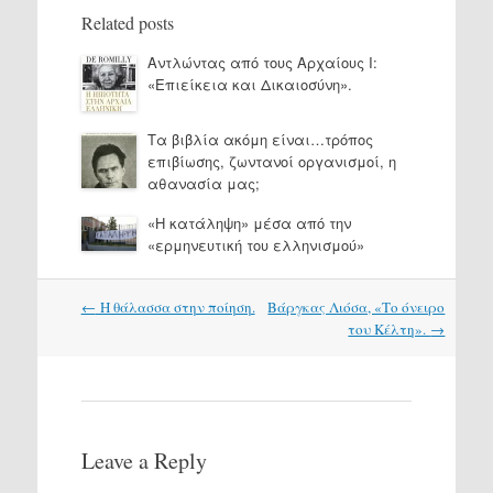
Related posts
Αντλώντας από τους Αρχαίους Ι:
«Επιείκεια και Δικαιοσύνη».
Τα βιβλία ακόμη είναι…τρόπος
επιβίωσης, ζωντανοί οργανισμοί, η
αθανασία μας;
«Η κατάληψη» μέσα από την
«ερμηνευτική του ελληνισμού»
Post
←
Η θάλασσα στην ποίηση.
Βάργκας Λιόσα, «Το όνειρο
navigation
του Κέλτη».
→
Leave a Reply