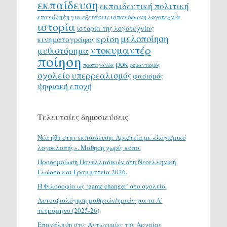
εκπαίδευση
εκπαιδευτική πολιτική
επανάληψη για εξετάσεις
ισπανόφωνη λογοτεχνία
ιστορία
ιστορία της λογοτεχνίας
μελοποίηση
κρίση
κινηματογράφος
ντοκυμαντέρ
μυθιστόρημα
ποίηση
ροκ
προπαγάνδα
ρομαντισμός
σχολείο
υπερρεαλισμός
φασισμός
ψηφιακή εποχή
Τελευταίες δημοσιεύσεις
Νέα ήθη στην εκπαίδευση: Αριστεία με «λογισμικό
λογοκλοπής». Μάθηση χωρίς κόπο.
Προσομοίωση Πανελλαδικών στη Νεοελληνική
Γλώσσα και Γραμματεία 2026.
H Φιλοσοφία ως ‘game changer’ στο σχολείο.
Αυτοαξιολόγηση μαθητών/τριών για το Α΄
τετράμηνο (2025-26)
Επανάληψη στις Αντωνυμίες της Αρχαίας