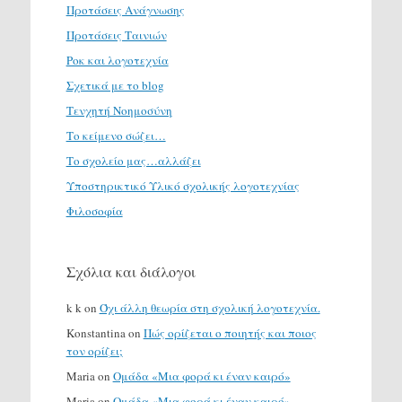
Προτάσεις Ανάγνωσης
Προτάσεις Ταινιών
Ροκ και λογοτεχνία
Σχετικά με το blog
Τενχητή Νοημοσύνη
Το κείμενο σώζει…
Το σχολείο μας…αλλάζει
Υποστηρικτικό Υλικό σχολικής λογοτεχνίας
Φιλοσοφία
Σχόλια και διάλογοι
k k
on
Όχι άλλη θεωρία στη σχολική λογοτεχνία.
Konstantina
on
Πώς ορίζεται ο ποιητής και ποιος
τον ορίζει;
Maria
on
Ομάδα «Μια φορά κι έναν καιρό»
Maria
on
Ομάδα «Μια φορά κι έναν καιρό»