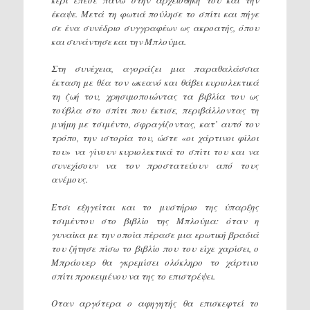
έκαψε. Μετά τη φωτιά πούλησε το σπίτι και πήγε
σε ένα συνέδριο συγγραφέων ως ακροατής, όπου
και συνάντησε και την Μπλούμα.
Στη συνέχεια, αγοράζει μια παραθαλάσσια
έκταση με θέα τον ωκεανό και θάβει κυριολεκτικά
τη ζωή του, χρησιμοποιώντας τα βιβλία του ως
τούβλα στο σπίτι που έκτισε, περιβάλλοντας τη
μνήμη με τσιμέντο, σφραγίζοντας, κατ’ αυτό τον
τρόπο, την ιστορία του, ώστε «οι χάρτινοι φίλοι
του» να γίνουν κυριολεκτικά το σπίτι του και να
συνεχίσουν να τον προστατεύουν από τους
ανέμους.
Ετσι εξηγείται και το μυστήριο της ύπαρξης
τσιμέντου στο βιβλίο της Μπλούμα: όταν η
γυναίκα με την οποία πέρασε μια ερωτική βραδιά
του ζήτησε πίσω το βιβλίο που του είχε χαρίσει, ο
Μπράουερ θα γκρεμίσει ολόκληρο το χάρτινο
σπίτι προκειμένου να της το επιστρέψει.
Οταν αργότερα ο αφηγητής θα επισκεφτεί το