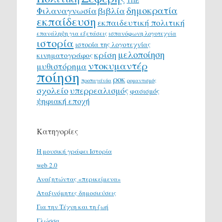
ΤΠΕ
δημοκρατία
Φιλαναγνωσία
βιβλία
εκπαίδευση
εκπαιδευτική πολιτική
επανάληψη για εξετάσεις
ισπανόφωνη λογοτεχνία
ιστορία
ιστορία της λογοτεχνίας
μελοποίηση
κρίση
κινηματογράφος
ντοκυμαντέρ
μυθιστόρημα
ποίηση
ροκ
προπαγάνδα
ρομαντισμός
σχολείο
υπερρεαλισμός
φασισμός
ψηφιακή εποχή
Κατηγορίες
H μουσική γράφει Ιστορία
web 2.0
Αναζητώντας «περικείμενα»
Αταξινόμητες δημοσιεύσεις
Για την Τέχνη και τη ζωή
Γλώσσα