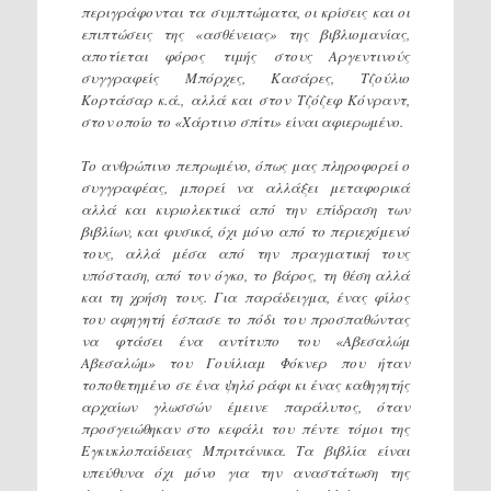
περιγράφονται τα συμπτώματα, οι κρίσεις και οι
επιπτώσεις της «ασθένειας» της βιβλιομανίας,
αποτίεται φόρος τιμής στους Αργεντινούς
συγγραφείς Μπόρχες, Κασάρες, Τζούλιο
Κορτάσαρ κ.ά., αλλά και στον Τζόζεφ Κόνραντ,
στον οποίο το «Χάρτινο σπίτι» είναι αφιερωμένο.
Το ανθρώπινο πεπρωμένο, όπως μας πληροφορεί ο
συγγραφέας, μπορεί να αλλάξει μεταφορικά
αλλά και κυριολεκτικά από την επίδραση των
βιβλίων, και φυσικά, όχι μόνο από το περιεχόμενό
τους, αλλά μέσα από την πραγματική τους
υπόσταση, από τον όγκο, το βάρος, τη θέση αλλά
και τη χρήση τους. Για παράδειγμα, ένας φίλος
του αφηγητή έσπασε το πόδι του προσπαθώντας
να φτάσει ένα αντίτυπο του «Αβεσαλώμ
Αβεσαλώμ» του Γουίλιαμ Φόκνερ που ήταν
τοποθετημένο σε ένα ψηλό ράφι κι ένας καθηγητής
αρχαίων γλωσσών έμεινε παράλυτος, όταν
προσγειώθηκαν στο κεφάλι του πέντε τόμοι της
Εγκυκλοπαίδειας Μπριτάνικα. Τα βιβλία είναι
υπεύθυνα όχι μόνο για την αναστάτωση της