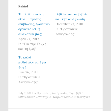
Related
Τα βιβλία ακόμη
Βιβλία για τα βιβλία
είναι…τρόπος
και την ανάγνωση…
επιβίωσης, ζωντανοί
December 27, 2010
οργανισμοί, η
In "Προτάσεις
αθανασία μας;
Ανάγνωσης"
April 27, 2015
In "Για την Τέχνη
και τη ζωή"
Το καλό
μυθιστόρημα έχει
ψυχή…
June 26, 2011
In "Προτάσεις
Ανάγνωσης"
July 7, 2011
in
Προτάσεις Ανάγνωσης
. Tags:
βιβλία
,
ισπανόφωνη λογοτεχνία
,
Κάρλος Μαρία Ντομίνγκες