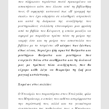
που πλήρωναν τεράστια ποσά προκειμένου να
αποκτήσουν κάτι που έλειπε από τη βιβλιοθήκη
τους. Ο αφηγητής κατανοεί πως «Η γραμμή της
σκιάς» τον έχει οδηγήσει σε ολισθηρές ατραπούς
και κατά τη διάρκεια της αναζήτησης του
μυστηριώδους συλλέκτη επαναφέρει μια φράση
από το βιβλίο του Κόνραντ, η οποία μοιάζει να
αφορά με παράξενο τρόπο τόσο τη μοίρα της
νεκρής όσο και τη μοίρα του αποστολέα του
βιβλίου με το τσιμέντο:
«Ο κόσμος των ζώντων,
όπως είναι, περιέχει ήδη αρκετά θαύματα και
μυστήρια· θαύματα και μυστήρια που
ενεργούν πάνω στα αισθήματα και τη διάνοιά
μας με τρόπους τόσο ανεξήγητους, που θα
είχαμε κάθε λόγο να θεωρούμε τη ζωή μια
μαγική κατάσταση».
Χαμένος στις σελίδες
Ο Ντινάρλι τον παραπέμπει στον Ντελγάδο, φίλο
του Μπράουερ, ο οποίος του εκθέτει απερίφραστα
την περίπτωσή του, αλλά και τα γενικότερα
συμπτώματα της παθολογίας του: ο Μπράουερ,