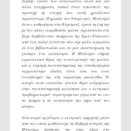
ψυχικής υγείας των αναγνωστών αλλά και για
άλλα ατυχήματα, ειδικά όταν αποσπούν την
προσοχή τη στιγμή που αυτή χρειάζεται
περισσότερο. Η ηρωίδα του Ντομίνγκες, Μπλούμα
Λένον, καθηγήτρια στο Κέιμπριτζ, έχασε τη ζωή της
με τον πλέον ανορθόδοξο τρόπο: περπατούσε στο
Σόχο διαβάζοντας ποιήματα της Εμιλι Ντίκινσον
από ένα παλιό αντίτυπο που είχε μόλις αγοράσει
σε ένα βιβλιοπωλείο και σε μια διασταύρωση τη
χτύπησε ένα αυτοκίνητο. Η Μπλούμα υπήρξε
κυριολεκτικά θύμα της αναγνωστικής της μανίας
και η λαμπρή πανεπιστημιακή της σταδιοδρομία
τερματίστηκε άδοξα, όπως είπε και ένας
συνάδελφός της στη νεκρώσιμη ακολουθία. Το
ατυχές αυτό επεισόδιο γίνεται θέμα συζητήσεων
στην πανεπιστημιακή κοινότητα και ο κεντρικός
προβληματισμός περιστρέφεται γύρω από το «αν
το ποίημα ή το αυτοκίνητο την πήρε από τον
κόσμο».
Λίγο καιρό αργότερα, ο κεντρικός αφηγητής μέσα
από τον οποίο μαθαίνουμε τη θλιβερή ιστορία τής
Μπλούμα, διάδοχός της στην έδρα στο