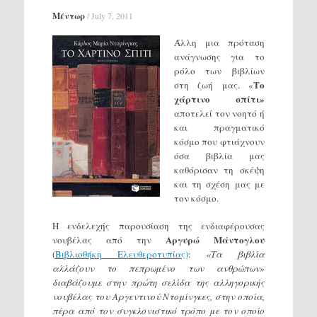
Μέντωρ
/
July 7, 2011
Άλλη μια πρόταση
ανάγνωσης για το
ρόλο των βιβλίων
Το
στη ζωή μας. «
χάρτινο σπίτι»
αποτελεί τον νοητό ή
και πραγματικό
κόσμο που φτιάχνουν
όσα βιβλία μας
καθόρισαν τη σκέψη
και τη σχέση μας με
τον κόσμο.
Η ενδελεχής παρουσίαση της ενδιαφέρουσας
Αργυρώ Μάντογλου
νουβέλας από την
(
Βιβλιοθήκη Ελευθεροτυπίας)
:
«Τα βιβλία
αλλάζουν το πεπρωμένο των ανθρώπων»
διαβάζουμε στην πρώτη σελίδα της αλληγορικής
νουβέλας του Αργεντινού Ντομίνγκες, στην οποία,
πέρα από τον συγκλονιστικό τρόπο με τον οποίο