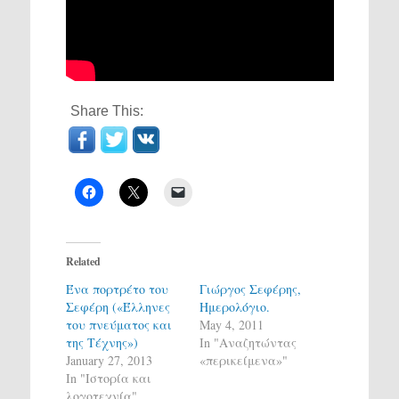
Share This:
Related
Ένα πορτρέτο του
Γιώργος Σεφέρης,
Σεφέρη («Έλληνες
Ημερολόγιο.
του πνεύματος και
May 4, 2011
της Τέχνης»)
In "Αναζητώντας
January 27, 2013
«περικείμενα»"
In "Ιστορία και
λογοτεχνία"