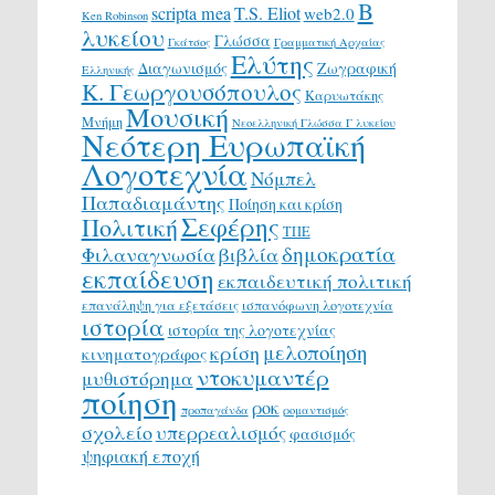
Β
scripta mea
T.S. Eliot
web2.0
Ken Robinson
λυκείου
Γλώσσα
Γκάτσος
Γραμματική Αρχαίας
Ελύτης
Διαγωνισμός
Ζωγραφική
Ελληνικής
Κ. Γεωργουσόπουλος
Καρυωτάκης
Μουσική
Μνήμη
Νεοελληνική Γλώσσα Γ λυκείου
Νεότερη Ευρωπαϊκή
Λογοτεχνία
Νόμπελ
Παπαδιαμάντης
Ποίηση και κρίση
Σεφέρης
Πολιτική
ΤΠΕ
δημοκρατία
Φιλαναγνωσία
βιβλία
εκπαίδευση
εκπαιδευτική πολιτική
επανάληψη για εξετάσεις
ισπανόφωνη λογοτεχνία
ιστορία
ιστορία της λογοτεχνίας
μελοποίηση
κρίση
κινηματογράφος
ντοκυμαντέρ
μυθιστόρημα
ποίηση
ροκ
προπαγάνδα
ρομαντισμός
σχολείο
υπερρεαλισμός
φασισμός
ψηφιακή εποχή