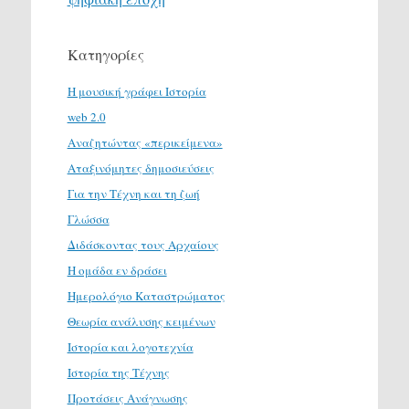
Κατηγορίες
H μουσική γράφει Ιστορία
web 2.0
Αναζητώντας «περικείμενα»
Αταξινόμητες δημοσιεύσεις
Για την Τέχνη και τη ζωή
Γλώσσα
Διδάσκοντας τους Αρχαίους
Η ομάδα εν δράσει
Ημερολόγιο Καταστρώματος
Θεωρία ανάλυσης κειμένων
Ιστορία και λογοτεχνία
Ιστορία της Τέχνης
Προτάσεις Ανάγνωσης