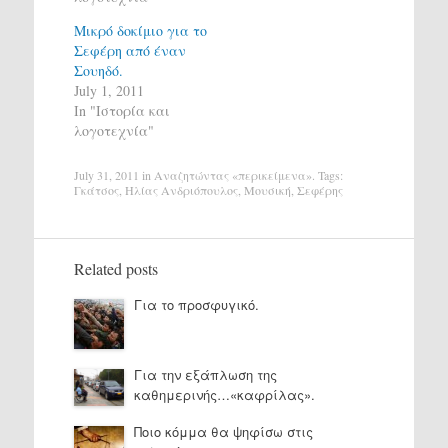
Μικρό δοκίμιο για το
Σεφέρη από έναν
Σουηδό.
July 1, 2011
In "Ιστορία και
λογοτεχνία"
July 31, 2011
in
Αναζητώντας «περικείμενα»
. Tags:
Γκάτσος
,
Ηλίας Ανδριόπουλος
,
Μουσική
,
Σεφέρης
Related posts
Για το προσφυγικό.
Για την εξάπλωση της
καθημερινής…«καφρίλας».
Ποιο κόμμα θα ψηφίσω στις