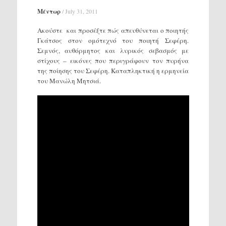
Μέντωρ
/
July 31, 2011
Ακούστε και προσέξτε πώς απευθύνεται ο ποιητής
Γκάτσος στον ομότεχνό του ποιητή Σεφέρη.
Σεμνός, αυθόρμητος και λυρικός σεβασμός με
στίχους – εικόνες που περιγράφουν τον πυρήνα
της ποίησης του Σεφέρη. Καταπληκτική η ερμηνεία
του Μανώλη Μητσιά.