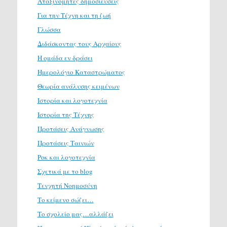
Αταξινόμητες δημοσιεύσεις
Για την Τέχνη και τη ζωή
Γλώσσα
Διδάσκοντας τους Αρχαίους
Η ομάδα εν δράσει
Ημερολόγιο Καταστρώματος
Θεωρία ανάλυσης κειμένων
Ιστορία και λογοτεχνία
Ιστορία της Τέχνης
Προτάσεις Ανάγνωσης
Προτάσεις Ταινιών
Ροκ και λογοτεχνία
Σχετικά με το blog
Τενχητή Νοημοσύνη
Το κείμενο σώζει…
Το σχολείο μας…αλλάζει