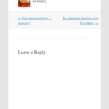
εκλογές;
Post
←
Γίνε παπυρολόγος…
To «Λαμπρό Αστέρι» του
navigation
μπορείς!
Τζον Κήτς
→
Leave a Reply