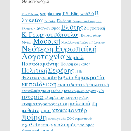
Θεματολόγιο
Β
scripta mea
T.S. Eliot
web2.0
Ken Robinson
λυκείου
Γλώσσα
Γκάτσος
Γραμματική Αρχαίας
Ελύτης
Διαγωνισμός
Ζωγραφική
Ελληνικής
Κ. Γεωργουσόπουλος
Καρυωτάκης
Μουσική
Μνήμη
Νεοελληνική Γλώσσα Γ λυκείου
Νεότερη Ευρωπαϊκή
Λογοτεχνία
Νόμπελ
Παπαδιαμάντης
Ποίηση και κρίση
Σεφέρης
Πολιτική
ΤΠΕ
δημοκρατία
Φιλαναγνωσία
βιβλία
εκπαίδευση
εκπαιδευτική πολιτική
επανάληψη για εξετάσεις
ισπανόφωνη λογοτεχνία
ιστορία
ιστορία της λογοτεχνίας
μελοποίηση
κρίση
κινηματογράφος
ντοκυμαντέρ
μυθιστόρημα
ποίηση
ροκ
προπαγάνδα
ρομαντισμός
σχολείο
υπερρεαλισμός
φασισμός
ψηφιακή εποχή