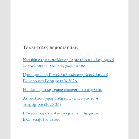
Τελευταίες δημοσιεύσεις
Νέα ήθη στην εκπαίδευση: Αριστεία με «λογισμικό
λογοκλοπής». Μάθηση χωρίς κόπο.
Προσομοίωση Πανελλαδικών στη Νεοελληνική
Γλώσσα και Γραμματεία 2026.
H Φιλοσοφία ως ‘game changer’ στο σχολείο.
Αυτοαξιολόγηση μαθητών/τριών για το Α΄
τετράμηνο (2025-26)
Επανάληψη στις Αντωνυμίες της Αρχαίας
Ελληνικής |1ο μέρος