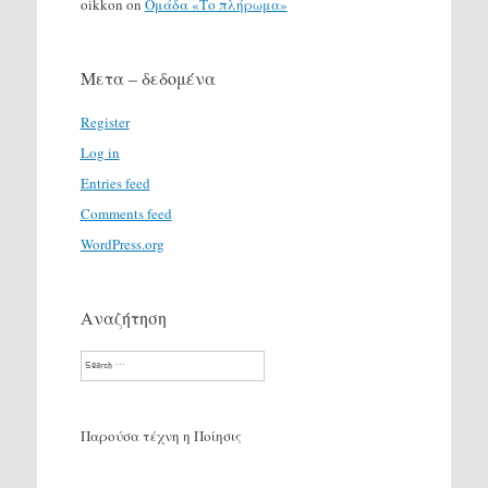
oikkon
on
Ομάδα «Το πλήρωμα»
Μετα – δεδομένα
Register
Log in
Entries feed
Comments feed
WordPress.org
Αναζήτηση
Search
Παρούσα τέχνη η Ποίησις