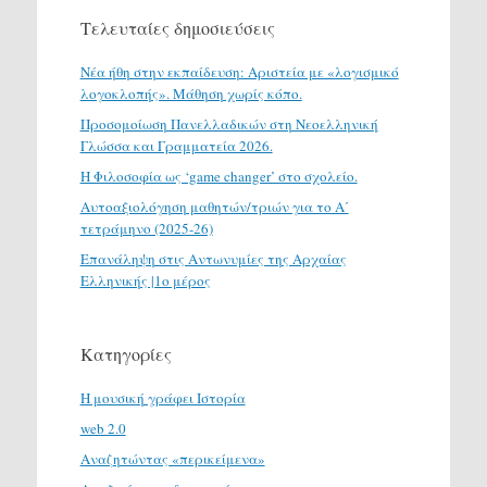
Τελευταίες δημοσιεύσεις
Νέα ήθη στην εκπαίδευση: Αριστεία με «λογισμικό
λογοκλοπής». Μάθηση χωρίς κόπο.
Προσομοίωση Πανελλαδικών στη Νεοελληνική
Γλώσσα και Γραμματεία 2026.
H Φιλοσοφία ως ‘game changer’ στο σχολείο.
Αυτοαξιολόγηση μαθητών/τριών για το Α΄
τετράμηνο (2025-26)
Επανάληψη στις Αντωνυμίες της Αρχαίας
Ελληνικής |1ο μέρος
Κατηγορίες
H μουσική γράφει Ιστορία
web 2.0
Αναζητώντας «περικείμενα»