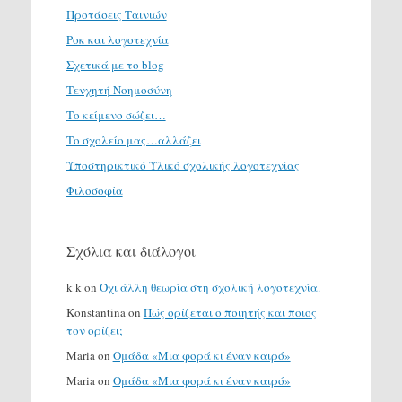
Προτάσεις Ταινιών
Ροκ και λογοτεχνία
Σχετικά με το blog
Τενχητή Νοημοσύνη
Το κείμενο σώζει…
Το σχολείο μας…αλλάζει
Υποστηρικτικό Υλικό σχολικής λογοτεχνίας
Φιλοσοφία
Σχόλια και διάλογοι
k k
on
Όχι άλλη θεωρία στη σχολική λογοτεχνία.
Konstantina
on
Πώς ορίζεται ο ποιητής και ποιος
τον ορίζει;
Maria
on
Ομάδα «Μια φορά κι έναν καιρό»
Maria
on
Ομάδα «Μια φορά κι έναν καιρό»