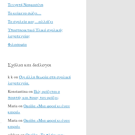
Τενχητή Νοημοσύνη
Το κείμενο σώζει…
Το σχολείο μας…αλλάζει
Υποστηρικτικό Υλικό σχολικής
λογοτεχνίας
Φιλοσοφία
Σχόλια και διάλογοι
k k
on
Όχι άλλη θεωρία στη σχολική
λογοτεχνία.
Konstantina
on
Πώς ορίζεται ο
ποιητής και ποιος τον ορίζει;
Maria
on
Ομάδα «Μια φορά κι έναν
καιρό»
Maria
on
Ομάδα «Μια φορά κι έναν
καιρό»
oikkon
on
Ομάδα «Το πλήρωμα»