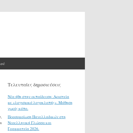
μού
Τελευταίες δημοσιεύσεις
Νέα ήθη στην εκπαίδευση: Αριστεία
με «λογισμικό λογοκλοπής». Μάθηση
χωρίς κόπο.
,
Προσομοίωση Πανελλαδικών στη
α
Νεοελληνική Γλώσσα και
Γραμματεία 2026.