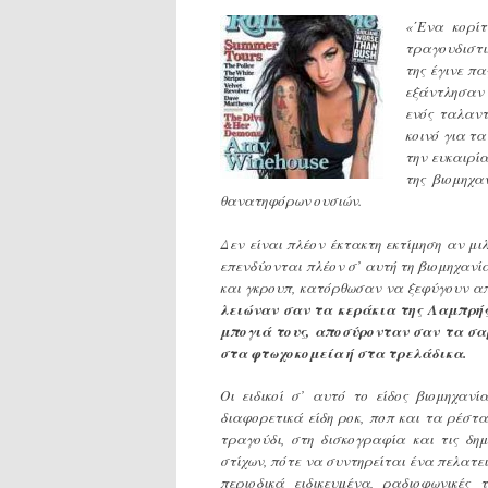
«΄Ενα κορί
τραγουδιστι
της έγινε π
εξάντλησαν 
ενός ταλαντ
κοινό για τα
την ευκαιρί
της βιομηχα
θανατηφόρων ουσιών.
Δεν είναι πλέον έκτακτη εκτίμηση αν μ
επενδύονται πλέον σ’ αυτή τη βιομηχανί
και γκρουπ, κατόρθωσαν να ξεφύγουν 
λειώναν σαν τα κεράκια της Λαμπρής 
μπογιά τους, αποσύρονταν σαν τα σα
στα φτωχοκομεία ή στα τρελάδικα.
Οι ειδικοί σ’ αυτό το είδος βιομηχα
διαφορετικά είδη ροκ, ποπ και τα ρέστα
τραγούδι, στη δισκογραφία και τις δη
στίχων, πότε να συντηρείται ένα πελατει
περιοδικά ειδικευμένα, ραδιοφωνικές