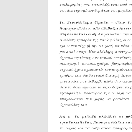
κυκλοφορίας που κατακλύζονται από σκ
των δυστυχισμένων θυμάτων των μεγάλων
Τα περισσότερα θύματα – σταρ του
παραγκουπόλεις, από υποβαθμισμένες 
στην εκμετάλλευση.
Αν γλιτώσουν την αλ
ανελέητη εμπορία της παιδοφιλίας, κι α
έχουν την τύχη (ή την ατυχία;) να πέσ
μουσικοί σταρ. Μια ολόκληρη συντεχνί
δημοσιοσχετίστες, οικονομικοί επενδυτ
προαγωγοί, σεναριογράφοι βιογραφίας,
τεχνικοί ήχου, σχεδιαστές κοστουμιών κα
εμπόριο και διαδικτυακή διανομή έργων
φιντανάκι, που έκθαμβο μέσα στο απασ
σαν το ψάρι έξω από το νερό ψάχνει να 
εξασφαλίζει προσώρας την αντοχή να 
υποχρεώσεων που χωρίς να ρωτιέται τ
δημοφιλίας του.
Αν, εν τω μεταξύ, αλλάξουν οι μόδ
εγκαταλείπεται, παραγκωνίζεται και
το άγχος και τα ασφυκτικά προγράμματ