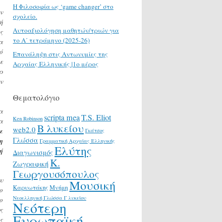
H Φιλοσοφία ως ‘game changer’ στο
ν
σχολείο.
ή
Αυτοαξιολόγηση μαθητών/τριών για
ς
το Α΄ τετράμηνο (2025-26)
α
ό
Επανάληψη στις Αντωνυμίες της
ε
Αρχαίας Ελληνικής |1ο μέρος
ρ
ν
Θεματολόγιο
α
scripta mea
T.S. Eliot
Ken Robinson
α
Β λυκείου
web2.0
ε
Γκάτσος
Γλώσσα
η
Γραμματική Αρχαίας Ελληνικής
Ελύτης
ή
Διαγωνισμός
Κ.
Ζωγραφική
Γεωργουσόπουλος
υ
Μουσική
Καρυωτάκης
Μνήμη
ο
Νεοελληνική Γλώσσα Γ λυκείου
ο
Νεότερη
ς
Ευρωπαϊκή
ς