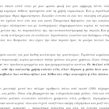
τσι είκοσι επτά ετών με μια ωραία φωνή και μια εφήμερη πέντε ετώ
κή καριέρα πέθανε πρόσφατα από τη χρήση ναρκωτικών. Και η περίπτωσ
αγκόσμιο θέμα δημοσιότητας. Χιλιάδες έντυπα σε όλο τον πλανήτη επί μέρε
τα σχόλιά τους στο πώς και γιατί. Υποκριτικά θρήνησαν για την απώλει
ούχου πλάσματος και με λεπτομέρειες πληροφορούσαν κυρίως το νεανικ
 χούγια της, τις παρεκκλίσεις της, την αυτοκαταστροφική της πορεία. Και μ
α αυτή ανέτρεχαν και σε ανάλογες περιπτώσεις γνωστών και διάσημων στα
νίας του θεάματος που είχαν την ίδια πορεία προς το μαύρο τούνελ τω
ιλήσει κανείς για μια διεθνή κουλτούρα της μαστούρας. Τεράστια κεφάλαι
α παραγωγής, κυρίως μουσικών πάσης φύσεως και μιας χρήσεως. Λίγοι, άτομ
από τον προδιαγεγραμμένο και προγραμματισμένο κανόνα.
Οι πολλοί είτ
από την αλόγιστη χρήση ουσιών είτε, όταν πέρασε η μόδα τους και 
ράβαλα των αυτοκινήτων και πέθαιναν στην ανωνυμία ή στα άσυλα 
νίας μουσικής μετά τον πόλεμο αριθμούν πάνω από εκατό (100) τάχαμο
, και μόδες. Οπως στη βιομηχανία της ενδυματολογικής μόδας, έτσι και στ
μόσιες μαζικές συναυλίες αλλάζουν χρώματα, στυλ, ρυθμούς, περιεχόμεν
ακό κοινό κυρίως νέων και συχνά νεαζόντων ακόμη υπερηλίκων και μαζί του
 τακτικές εκπομπές – τηλεοπτικά τρίλεπτα και όλα τα έντυπα ευρεία