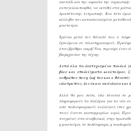
σκοτάδι και την αφασία της ναρκωτικής
αυτογελοιοποιηθεί, να εκτεθεί στα μάτ
δραπέτευσης λυτρωτικής. Και τότε όμως
κόλλυβα τον κατασκευασμένο μεταθανάτιο
μαστούρα.
Χρόνια μετά τον θάνατό του, ο τάφος
ζητούμενα σε πλειστηριασμούς. Πρόσφα
όταν βρέθηκε νεκρή! Ναι, περνάμε έναν ά
βιομηχανίας της τέχνης.
Αυτά όλα τα δυστυχισμένα παιδιά γ
βίου και υποδείγματα κουλτούρας. Σ
ανθρώπου που η ζωή του και ο θάνατός
ιδιοτροπίες, δεν έκανε σκάνδαλα και δ
Αλλά θα μου πείτε, εδώ πένεται το μ
πληροφορούν τα παζάρια για τα νέα συ
από ποδοσφαιρικούς συλλόγους (που χρ
τους) έναντι εκατομμυρίων ευρώ. Πρι
πνιγμένος στα αναβολικά, στην πρωταθλη
η μαστούρα, το ποδόσφαιρο, η παιδοφιλία