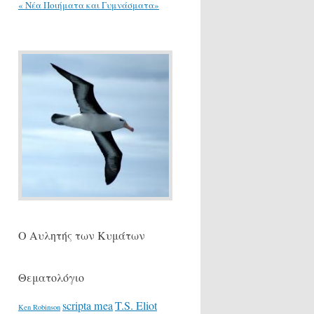
« Νέα Ποιήματα και Γυμνάσματα»
Ο Αυλητής των Κυμάτων
Θεματολόγιο
scripta mea
T.S. Eliot
Ken Robinson