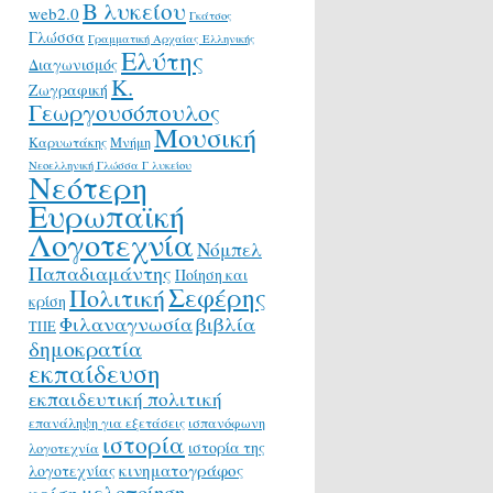
Β λυκείου
web2.0
Γκάτσος
Γλώσσα
Γραμματική Αρχαίας Ελληνικής
Ελύτης
Διαγωνισμός
Κ.
Ζωγραφική
Γεωργουσόπουλος
Μουσική
Καρυωτάκης
Μνήμη
Νεοελληνική Γλώσσα Γ λυκείου
Νεότερη
Ευρωπαϊκή
Λογοτεχνία
Νόμπελ
Παπαδιαμάντης
Ποίηση και
Σεφέρης
Πολιτική
κρίση
Φιλαναγνωσία
βιβλία
ΤΠΕ
δημοκρατία
εκπαίδευση
εκπαιδευτική πολιτική
επανάληψη για εξετάσεις
ισπανόφωνη
ιστορία
ιστορία της
λογοτεχνία
κινηματογράφος
λογοτεχνίας
μελοποίηση
κρίση