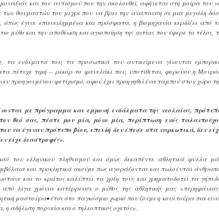
 μοναξιάς και του αυτισμού που την ακολουθεί, αφήνεται στη μοίρα του ν
ια των θαυμαστών του μέχρι που να βρει την ανάπαυση σε μια μεγάλη δόσ
, όπως έγινε επανειλημμένα και πρόσφατα, η βιομηχανία κερδίζει από τ
 μύθο και την αποθέωση και αγιοποίηση της αιτίας που έφερε το τέλος, τ
, τα ενδύματά του, τα προσωπικά του αντικείμενα γίνονται εμπορικ
τα πέτυχε τιμή – ρεκόρ το φανελάκι που, υποτίθεται, φορούσε η Μονρόε
νευ προηγουμένου φετιχισμό, αφού έχει προηγηθεί ένα ταμπού στον χώρο τη
ίνονται με πρόγραμμα και εμμονή ινδάλματα της νεολαίας, πρότυπ
τον θεό σας, πέστε μου μία, μόνο μία, περίπτωση ενός ταλαντούχο
 του να έγιναν πρότυπο βίου, επειδή δεν έπεσε στα ναρκωτικά, δεν είχ
εν είχε διαστροφές».
ισό του ελληνικού πληθυσμού και όμως δεκαπέντε αθλητικά φύλλα μά
μβόλαια και προκλητικά ακούμε πως αγοράζονται και πωλούνται άνθρωπο
ωστάνε και το κράτος καλύπτει τα χρέη τους και χρηματοδοτεί τα γήπεδ
ν από λίγα χρόνια κατέρρευσε ο μύθος της αθλητικής μας «περηφάνιας
τική μαστούρα• έτσι στο παγκόσμιο χωριό που ζούμε η κουλτούρα πια είνα
, η αδήλωτη πορνεία και ο τηλεοπτικός οχετός».