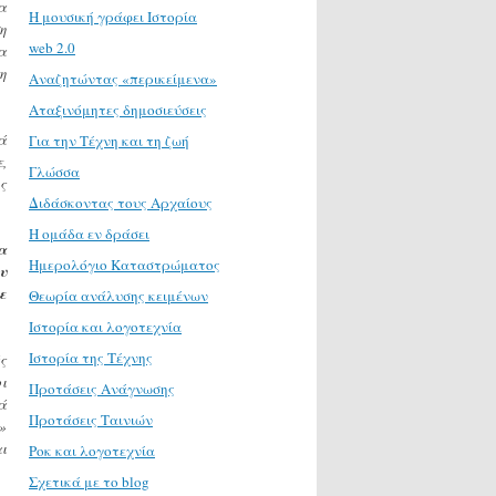
α
H μουσική γράφει Ιστορία
η
web 2.0
α
η
Αναζητώντας «περικείμενα»
Αταξινόμητες δημοσιεύσεις
ά
Για την Τέχνη και τη ζωή
,
Γλώσσα
ς
Διδάσκοντας τους Αρχαίους
Η ομάδα εν δράσει
α
Ημερολόγιο Καταστρώματος
υ
ε
Θεωρία ανάλυσης κειμένων
Ιστορία και λογοτεχνία
Ιστορία της Τέχνης
ς
ι
Προτάσεις Ανάγνωσης
ά
Προτάσεις Ταινιών
»
ι
Ροκ και λογοτεχνία
Σχετικά με το blog