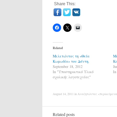
Share This:
Related
Μελετώντας τη «Θεία
Μι
Κωμωδία» του Δάντη.
Κ
September 18, 2012
Ju
In "Υποστηρικτικό Υλικό
In
σχολικής λογοτεχνίας"
August 14, 2011
in
Αναζητώντας «περικείμεν
Related posts