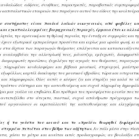
ανδαλώδεις ειδήσεις, συνήθειες, παρεκτροπές, παραβατικές συμπεριφορέ
 καπιταλιστικών εταιρειών που παράγουν αυτού του είδους την κουλτούρα
 συστήματος είναι παιδιά λαϊκών οικογενειών, από φαβέλες κα
και εγκαταλελειμμένες βιομηχανικές περιοχές, έρμαια έτσι κι αλλιώ
ητεία, την αρσενική και τη θηλυκή πορνεία, την ένταξη σε συμμορίες και τη
ν έχουν εξωτερικά εμπορεύσιμα προσόντα και κυρίως μια ωραία φωνή, κι α
ουν στα δίχτυα των παραγωγών θεάματος επιλέγονται και κατασκευάζοντα
α αναλαμβάνει την αλλοτρίωσή τους, μάνατζερ, εμψυχωτές, διαφημιστές
ές, διαμορφωτές προσώπου, ψυχολόγοι της αγοράς του θεάματος, παραγωγοί
 πληρωμένοι κονδυλοφόροι και βέβαια μουσικοί, στιχουργοί, μαέστροι
ι εξωφύλλων, καρτέλ διακίνησης του μουσικού υβριδίου, τώρα και ιντερνετικ
 και πληροφοριών. Ολος αυτός ο κόσμος ζει και στηρίζει για καλά το νέ
τράπτον σύστημα και την κατευθυνόμενη και συχνά πληρωμένη δημοφιλί
βρει μια γυάλα να επιβιώσει. Και πρόθυμα του προσφέρεται η ουσία που το
αντεπεξέλθει στο άτεγκτο, πιεστικό, συχνά απάνθρωπο πρόγραμμα τω
ού οργανώνουν οι εκμεταλλευτές της κατευθυνόμενης και ελεγχόμενη
ες ή τα γούστα του κοινού και το «προϊόν» θεωρηθεί ξοφλημένο
 στυμμένο πετιέται στον βόθρο των αζήτητων.
Αν πάλι μέσα στην πίεση
α, χάσει το μέτρο και κινείται εκτός προδιαγραφών, αν βουλιάξει στ