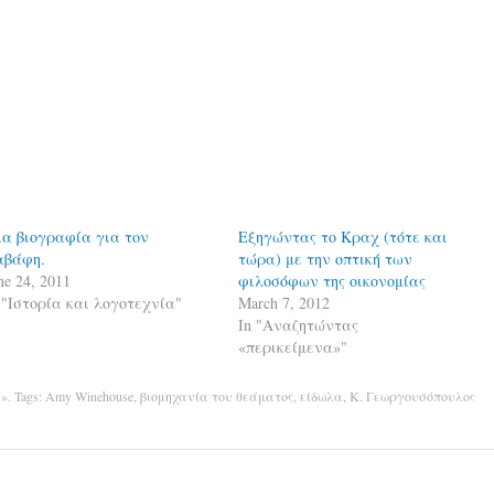
α βιογραφία για τον
Εξηγώντας το Κραχ (τότε και
αβάφη.
τώρα) με την οπτική των
ne 24, 2011
φιλοσόφων της οικονομίας
 "Ιστορία και λογοτεχνία"
March 7, 2012
In "Αναζητώντας
«περικείμενα»"
α»
. Tags:
Amy Winehouse
,
βιομηχανία του θεάματος
,
είδωλα
,
Κ. Γεωργουσόπουλος