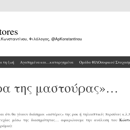
tores
.Κωνσταντίνου, Φιλόλογος, @ApKonstantinou
αι τη ζωή
Αγαπημένα και…καταργημένα
Ομάδα ΦΙΛΟσοφικού Στοχασ
ρα της μαστούρας»…
ι ότι θα γίνουν διάσημοι «αστέρες» της ροκ ή τηλεοπτικές περσόνες κ.λ.π
Κώστ
ευτυχίας μέσω της διασημότητας… αφιερώνουμε την ανάλυση του
ρόμιο):