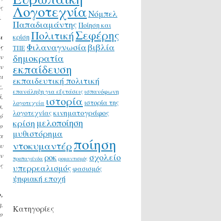
Λογοτεχνία
ς
Νόμπελ
.
Παπαδιαμάντης
Ποίηση και
Σεφέρης
Πολιτική
κρίση
ι
Φιλαναγνωσία
βιβλία
ς
ΤΠΕ
δημοκρατία
ν
εκπαίδευση
ν
ι
εκπαιδευτική πολιτική
,
επανάληψη για εξετάσεις
ισπανόφωνη
,
ιστορία
ιστορία της
λογοτεχνία
,
κινηματογράφος
λογοτεχνίας
ό
μελοποίηση
κρίση
ο
μυθιστόρημα
α
ποίηση
ντοκυμαντέρ
υ
ν
σχολείο
ροκ
προπαγάνδα
ρομαντισμός
ς
υπερρεαλισμός
φασισμός
ψηφιακή εποχή
,
,
Κατηγορίες
ο