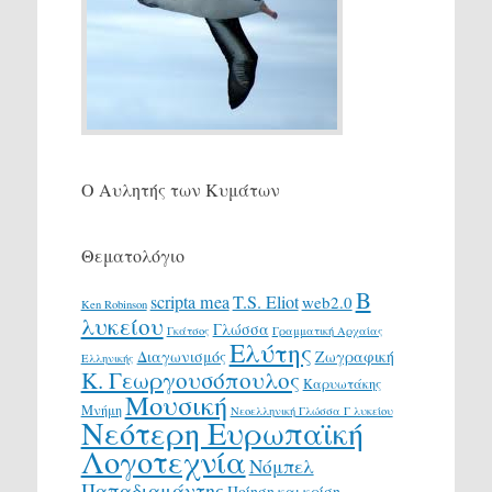
Ο Αυλητής των Κυμάτων
Θεματολόγιο
Β
scripta mea
T.S. Eliot
web2.0
Ken Robinson
λυκείου
Γλώσσα
Γκάτσος
Γραμματική Αρχαίας
Ελύτης
Διαγωνισμός
Ζωγραφική
Ελληνικής
Κ. Γεωργουσόπουλος
Καρυωτάκης
Μουσική
Μνήμη
Νεοελληνική Γλώσσα Γ λυκείου
Νεότερη Ευρωπαϊκή
Λογοτεχνία
Νόμπελ
Παπαδιαμάντης
Ποίηση και κρίση