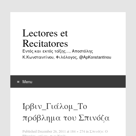
Lectores et
Recitatores
Εντός και εκτός τάξης…, Αποστόλης
Κ.Κωνσταντίνου, Φιλόλογος, @ApKonstantinou
Menu
Skip
to
Ίρβιν_Γιάλομ_Το
content
πρόβλημα του Σπινόζα
Published
December 26, 2011
at
184 × 274
in
Σπινόζα: Ο
Εβραίος «φίλος» των Ναζί;