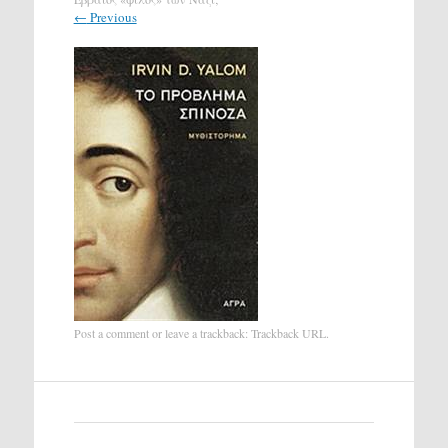
←
Previous
Post a comment
or leave a trackback:
Trackback URL
.