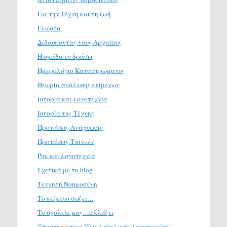
Για την Τέχνη και τη ζωή
Γλώσσα
Διδάσκοντας τους Αρχαίους
Η ομάδα εν δράσει
Ημερολόγιο Καταστρώματος
Θεωρία ανάλυσης κειμένων
Ιστορία και λογοτεχνία
Ιστορία της Τέχνης
Προτάσεις Ανάγνωσης
Προτάσεις Ταινιών
Ροκ και λογοτεχνία
Σχετικά με το blog
Τενχητή Νοημοσύνη
Το κείμενο σώζει…
Το σχολείο μας…αλλάζει
Υποστηρικτικό Υλικό σχολικής λογοτεχνίας