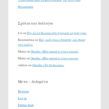
Φιλοσοφία
Σχόλια και διάλογοι
k k
on
Όχι άλλη θεωρία στη σχολική λογοτεχνία.
Konstantina
on
Πώς ορίζεται ο ποιητής και ποιος
τον ορίζει;
Maria
on
Ομάδα «Μια φορά κι έναν καιρό»
Maria
on
Ομάδα «Μια φορά κι έναν καιρό»
oikkon
on
Ομάδα «Το πλήρωμα»
Μετα – δεδομένα
Register
Log in
Entries feed