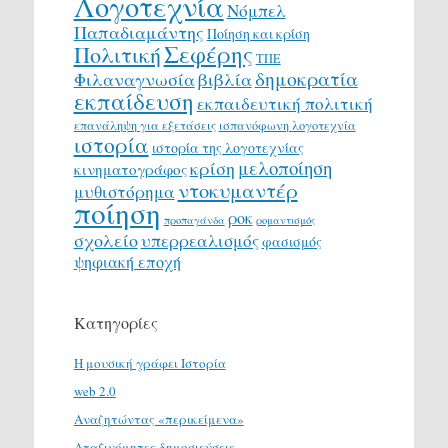
Λογοτεχνία
Νόμπελ
Παπαδιαμάντης
Ποίηση και κρίση
Σεφέρης
Πολιτική
ΤΠΕ
δημοκρατία
Φιλαναγνωσία
βιβλία
εκπαίδευση
εκπαιδευτική πολιτική
επανάληψη για εξετάσεις
ισπανόφωνη λογοτεχνία
ιστορία
ιστορία της λογοτεχνίας
μελοποίηση
κρίση
κινηματογράφος
ντοκυμαντέρ
μυθιστόρημα
ποίηση
ροκ
προπαγάνδα
ρομαντισμός
σχολείο
υπερρεαλισμός
φασισμός
ψηφιακή εποχή
Κατηγορίες
H μουσική γράφει Ιστορία
web 2.0
Αναζητώντας «περικείμενα»
Αταξινόμητες δημοσιεύσεις