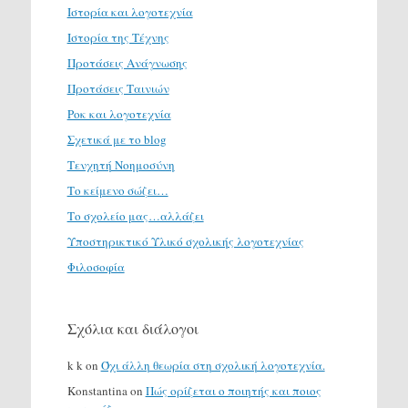
Ιστορία και λογοτεχνία
Ιστορία της Τέχνης
Προτάσεις Ανάγνωσης
Προτάσεις Ταινιών
Ροκ και λογοτεχνία
Σχετικά με το blog
Τενχητή Νοημοσύνη
Το κείμενο σώζει…
Το σχολείο μας…αλλάζει
Υποστηρικτικό Υλικό σχολικής λογοτεχνίας
Φιλοσοφία
Σχόλια και διάλογοι
k k
on
Όχι άλλη θεωρία στη σχολική λογοτεχνία.
Konstantina
on
Πώς ορίζεται ο ποιητής και ποιος