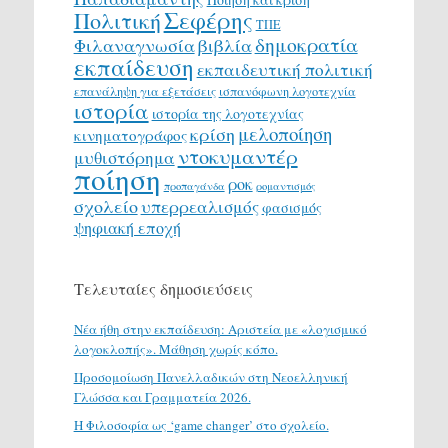
Σεφέρης
Πολιτική
ΤΠΕ
δημοκρατία
Φιλαναγνωσία
βιβλία
εκπαίδευση
εκπαιδευτική πολιτική
επανάληψη για εξετάσεις
ισπανόφωνη λογοτεχνία
ιστορία
ιστορία της λογοτεχνίας
μελοποίηση
κρίση
κινηματογράφος
ντοκυμαντέρ
μυθιστόρημα
ποίηση
ροκ
προπαγάνδα
ρομαντισμός
σχολείο
υπερρεαλισμός
φασισμός
ψηφιακή εποχή
Τελευταίες δημοσιεύσεις
Νέα ήθη στην εκπαίδευση: Αριστεία με «λογισμικό
λογοκλοπής». Μάθηση χωρίς κόπο.
Προσομοίωση Πανελλαδικών στη Νεοελληνική
Γλώσσα και Γραμματεία 2026.
H Φιλοσοφία ως ‘game changer’ στο σχολείο.