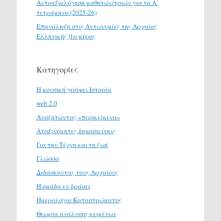
Αυτοαξιολόγηση μαθητών/τριών για το Α΄
τετράμηνο (2025-26)
Επανάληψη στις Αντωνυμίες της Αρχαίας
Ελληνικής |1ο μέρος
Κατηγορίες
H μουσική γράφει Ιστορία
web 2.0
Αναζητώντας «περικείμενα»
Αταξινόμητες δημοσιεύσεις
Για την Τέχνη και τη ζωή
Γλώσσα
Διδάσκοντας τους Αρχαίους
Η ομάδα εν δράσει
Ημερολόγιο Καταστρώματος
Θεωρία ανάλυσης κειμένων