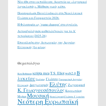
Νέα ήθη στην εκπαίδευση: Αριστεία με «λογισμικό
λογοκλοπής». Μάθηση χωρίς κόπο.
Προσομοίωση Πανελλαδικών στη Νεοελληνική
Γλώσσα και Γραμματεία 2026.
H Φιλοσοφία ως ‘game changer’ στο σχολείο.
Αυτοαξιολόγηση μαθητών/τριών για το Α΄
τετράμηνο (2025-26)
Επανάληψη στις Αντωνυμίες της Αρχαίας
Ελληνικής |1ο μέρος
Θεματολόγιο
Β
scripta mea
T.S. Eliot
web2.0
Ken Robinson
λυκείου
Γλώσσα
Γκάτσος
Γραμματική Αρχαίας
Ελύτης
Διαγωνισμός
Ζωγραφική
Ελληνικής
Κ. Γεωργουσόπουλος
Καρυωτάκης
Μουσική
Μνήμη
Νεοελληνική Γλώσσα Γ λυκείου
Νεότερη Ευρωπαϊκή