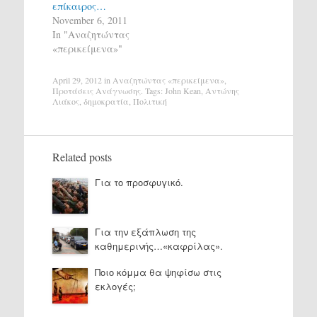
επίκαιρος…
November 6, 2011
In "Αναζητώντας
«περικείμενα»"
April 29, 2012
in
Αναζητώντας «περικείμενα»
,
Προτάσεις Ανάγνωσης
. Tags:
John Kean
,
Αντώνης
Λιάκος
,
δημοκρατία
,
Πολιτική
Related posts
Για το προσφυγικό.
Για την εξάπλωση της
καθημερινής…«καφρίλας».
Ποιο κόμμα θα ψηφίσω στις
εκλογές;