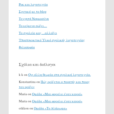
Ροκ και λογοτεχνία
Σχετικά με το blog
Τενχητή Νοημοσύνη
Το κείμενο σώζει…
Το σχολείο μας…αλλάζει
Υποστηρικτικό Υλικό σχολικής λογοτεχνίας
Φιλοσοφία
Σχόλια και διάλογοι
k k
on
Όχι άλλη θεωρία στη σχολική λογοτεχνία.
Konstantina
on
Πώς ορίζεται ο ποιητής και ποιος
τον ορίζει;
Maria
on
Ομάδα «Μια φορά κι έναν καιρό»
Maria
on
Ομάδα «Μια φορά κι έναν καιρό»
oikkon
on
Ομάδα «Το πλήρωμα»