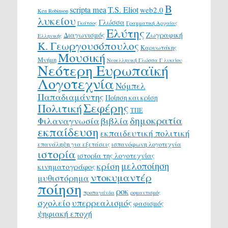
Β
scripta mea
T.S. Eliot
web2.0
Ken Robinson
λυκείου
Γλώσσα
Γκάτσος
Γραμματική Αρχαίας
Ελύτης
Διαγωνισμός
Ζωγραφική
Ελληνικής
Κ. Γεωργουσόπουλος
Καρυωτάκης
Μουσική
Μνήμη
Νεοελληνική Γλώσσα Γ λυκείου
Νεότερη Ευρωπαϊκή
Λογοτεχνία
Νόμπελ
Παπαδιαμάντης
Ποίηση και κρίση
Σεφέρης
Πολιτική
ΤΠΕ
δημοκρατία
Φιλαναγνωσία
βιβλία
εκπαίδευση
εκπαιδευτική πολιτική
επανάληψη για εξετάσεις
ισπανόφωνη λογοτεχνία
ιστορία
ιστορία της λογοτεχνίας
μελοποίηση
κρίση
κινηματογράφος
ντοκυμαντέρ
μυθιστόρημα
ποίηση
ροκ
προπαγάνδα
ρομαντισμός
σχολείο
υπερρεαλισμός
φασισμός
ψηφιακή εποχή