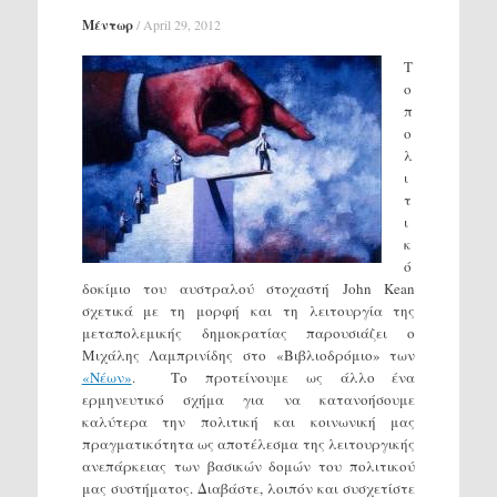
Μέντωρ
/
April 29, 2012
Τ
ο
π
ο
λ
ι
τ
ι
κ
ό
δοκίμιο του αυστραλού στοχαστή John Kean
σχετικά με τη μορφή και τη λειτουργία της
μεταπολεμικής δημοκρατίας παρουσιάζει ο
Μιχάλης Λαμπρινίδης στο «Βιβλιοδρόμιο» των
«Νέων»
. Το προτείνουμε ως άλλο ένα
ερμηνευτικό σχήμα για να κατανοήσουμε
καλύτερα την πολιτική και κοινωνική μας
πραγματικότητα ως αποτέλεσμα της λειτουργικής
ανεπάρκειας των βασικών δομών του πολιτικού
μας συστήματος. Διαβάστε, λοιπόν και συσχετίστε