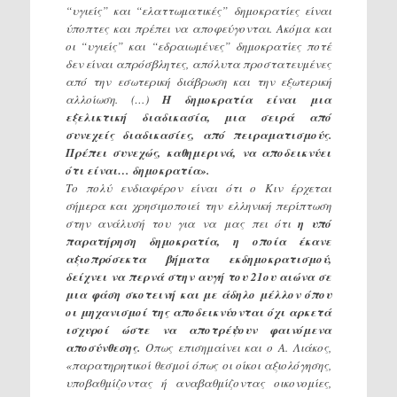
“υγιείς” και “ελαττωματικές” δημοκρατίες είναι
ύποπτες και πρέπει να αποφεύγονται. Ακόμα και
οι “υγιείς” και “εδραιωμένες” δημοκρατίες ποτέ
δεν είναι απρόσβλητες, απόλυτα προστατευμένες
από την εσωτερική διάβρωση και την εξωτερική
αλλοίωση. (…)
Η δημοκρατία είναι μια
εξελικτική διαδικασία, μια σειρά από
συνεχείς διαδικασίες, από πειραματισμούς.
Πρέπει συνεχώς, καθημερινά, να αποδεικνύει
ότι είναι… δημοκρατία».
Το πολύ ενδιαφέρον είναι ότι ο Κιν έρχεται
σήμερα και χρησιμοποιεί την ελληνική περίπτωση
στην ανάλυσή του για να μας πει ότι
η υπό
παρατήρηση δημοκρατία, η οποία έκανε
αξιοπρόσεκτα βήματα εκδημοκρατισμού,
δείχνει να περνά στην αυγή του 21ου αιώνα σε
μια φάση σκοτεινή και με άδηλο μέλλον όπου
οι μηχανισμοί της αποδεικνύονται όχι αρκετά
ισχυροί ώστε να αποτρέψουν φαινόμενα
αποσύνθεσης.
Οπως επισημαίνει και ο Α. Λιάκος,
«παρατηρητικοί θεσμοί όπως οι οίκοι αξιολόγησης,
υποβαθμίζοντας ή αναβαθμίζοντας οικονομίες,