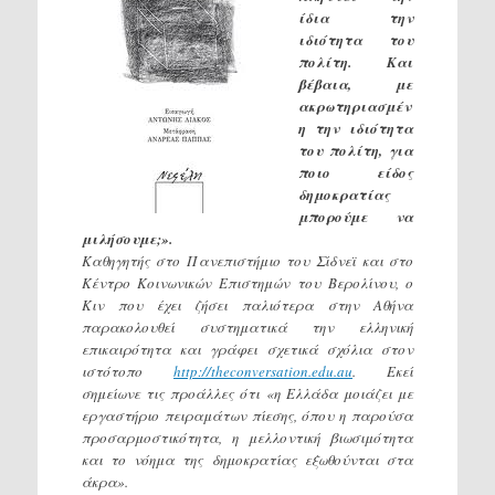
ίδια την
ιδιότητα του
πολίτη. Και
βέβαια, με
ακρωτηριασμέν
η την ιδιότητα
του πολίτη, για
ποιο είδος
δημοκρατίας
μπορούμε να
μιλήσουμε;».
Καθηγητής στο Πανεπιστήμιο του Σίδνεϊ και στο
Κέντρο Κοινωνικών Επιστημών του Βερολίνου, ο
Κιν που έχει ζήσει παλιότερα στην Αθήνα
παρακολουθεί συστηματικά την ελληνική
επικαιρότητα και γράφει σχετικά σχόλια στον
ιστότοπο
http://theconversation.edu.au
. Εκεί
σημείωνε τις προάλλες ότι «η Ελλάδα μοιάζει με
εργαστήριο πειραμάτων πίεσης, όπου η παρούσα
προσαρμοστικότητα, η μελλοντική βιωσιμότητα
και το νόημα της δημοκρατίας εξωθούνται στα
άκρα».