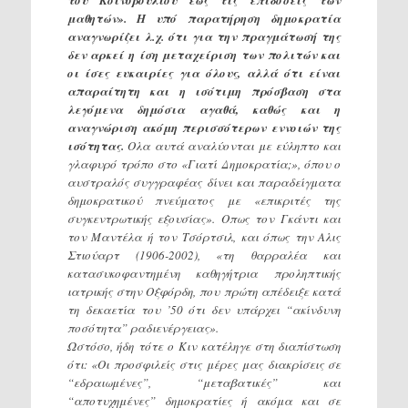
μαθητών». Η υπό παρατήρηση δημοκρατία
αναγνωρίζει λ.χ. ότι για την πραγμάτωσή της
δεν αρκεί η ίση μεταχείριση των πολιτών και
οι ίσες ευκαιρίες για όλους, αλλά ότι είναι
απαραίτητη και η ισότιμη πρόσβαση στα
λεγόμενα δημόσια αγαθά, καθώς και η
αναγνώριση ακόμη περισσότερων εννοιών της
ισότητας.
Ολα αυτά αναλύονται με εύληπτο και
γλαφυρό τρόπο στο «Γιατί Δημοκρατία;», όπου ο
αυστραλός συγγραφέας δίνει και παραδείγματα
δημοκρατικού πνεύματος με «επικριτές της
συγκεντρωτικής εξουσίας». Οπως τον Γκάντι και
τον Μαντέλα ή τον Τσόρτσιλ, και όπως την Αλις
Στιούαρτ (1906-2002), «τη θαρραλέα και
κατασυκοφαντημένη καθηγήτρια προληπτικής
ιατρικής στην Οξφόρδη, που πρώτη απέδειξε κατά
τη δεκαετία του ’50 ότι δεν υπάρχει “ακίνδυνη
ποσότητα” ραδιενέργειας».
Ωστόσο, ήδη τότε ο Κιν κατέληγε στη διαπίστωση
ότι: «Οι προσφιλείς στις μέρες μας διακρίσεις σε
“εδραιωμένες”, “μεταβατικές” και
“αποτυχημένες” δημοκρατίες ή ακόμα και σε