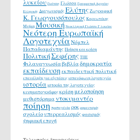
λυκείου
Γλώσσα
Γκάτσος
Γραμματική Αρχαίας
Ελύτης
Διαγωνισμός
Ζωγραφική
Ελληνικής
Κ. Γεωργουσόπουλος
Καρυωτάκης
Μουσική
Μνήμη
Νεοελληνική Γλώσσα Γ λυκείου
Νεότερη Ευρωπαϊκή
Λογοτεχνία
Νόμπελ
Παπαδιαμάντης
Ποίηση και κρίση
Σεφέρης
Πολιτική
ΤΠΕ
δημοκρατία
Φιλαναγνωσία
βιβλία
εκπαίδευση
εκπαιδευτική πολιτική
επανάληψη για εξετάσεις
ισπανόφωνη λογοτεχνία
ιστορία
ιστορία της λογοτεχνίας
μελοποίηση
κρίση
κινηματογράφος
ντοκυμαντέρ
μυθιστόρημα
ποίηση
ροκ
προπαγάνδα
ρομαντισμός
σχολείο
υπερρεαλισμός
φασισμός
ψηφιακή εποχή
Τελευταίες δημοσιεύσεις