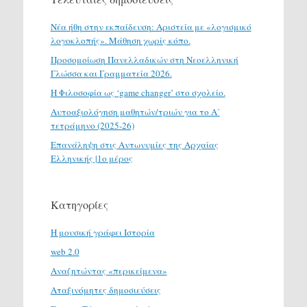
Νέα ήθη στην εκπαίδευση: Αριστεία με «λογισμικό
λογοκλοπής». Μάθηση χωρίς κόπο.
Προσομοίωση Πανελλαδικών στη Νεοελληνική
Γλώσσα και Γραμματεία 2026.
H Φιλοσοφία ως ‘game changer’ στο σχολείο.
Αυτοαξιολόγηση μαθητών/τριών για το Α΄
τετράμηνο (2025-26)
Επανάληψη στις Αντωνυμίες της Αρχαίας
Ελληνικής |1ο μέρος
Κατηγορίες
H μουσική γράφει Ιστορία
web 2.0
Αναζητώντας «περικείμενα»
Αταξινόμητες δημοσιεύσεις