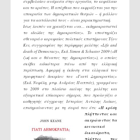
συμβολαίου ανάμεσα στην εργασία, το κεφάλαιο
και το κράτος. Η απέχθεια που εκφράζεται για την
υποκρισία των δημοκρατικών θεσμών – ή μάλλον
για τα κατάλοιπά τους – είναι χαρακτηριστική.
Ισως λοιπόν να χρειάζεται «να… εκδημοκρατιστεί
το ιδεώδες της δημοκρατίας». To υποστηρίζει
σθεναρά ο κορυφαίος πολιτικός επιστήμονας Τζον
Κιν, συγγραφέας της περίφημης μελέτης «Life and
death of Democracy», Εκδ. Simon & Schuster 2009 («Η
ζωή και ο θάνατος της δημοκρατίας»), ο οποίος
σκύβει ειδικότερα πάνω από την ελληνική
περίπτωση. Αφορμή η έκδοση στα ελληνικά του
προφητικού δοκιμίου του «Γιατί Δημοκρατία;»
(Εκδ. Νεφέλη, μτφ. Ανδρέας Παππάς), γραμμένου
το 2009 στο πλαίσιο εκείνης της μελέτης και
εξαιρετικά επίκαιρου σήμερα, που προλογίζει ο
καθηγητής σύγχρονης Ιστορίας Αντώνης Λιάκος,
επισημαίνοντας με τη σειρά του ότι:
«Η κρίση
πλήττοντας και
ακυρώνοντας τα
κοινωνικά
δικαιώματα,
πλήττει την