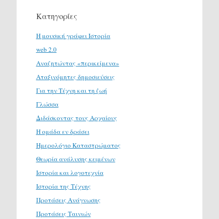
Κατηγορίες
H μουσική γράφει Ιστορία
web 2.0
Αναζητώντας «περικείμενα»
Αταξινόμητες δημοσιεύσεις
Για την Τέχνη και τη ζωή
Γλώσσα
Διδάσκοντας τους Αρχαίους
Η ομάδα εν δράσει
Ημερολόγιο Καταστρώματος
Θεωρία ανάλυσης κειμένων
Ιστορία και λογοτεχνία
Ιστορία της Τέχνης
Προτάσεις Ανάγνωσης
Προτάσεις Ταινιών