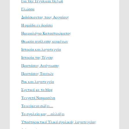
Για την Τέχνη και τη ζωή
Γλώσσα
Διδάσκοντας τους Αρχαίους
Η ομάδα εν δράσει
Ημερολόγιο Καταστρώματος
Θεωρία ανάλυσης κειμένων
Ιστορία και λογοτεχνία
Ιστορία της Τέχνης
Προτάσεις Ανάγνωσης
Προτάσεις Ταινιών
Ροκ και λογοτεχνία
Σχετικά με το blog
Τενχητή Νοημοσύνη
Το κείμενο σώζει…
Το σχολείο μας…αλλάζει
Υποστηρικτικό Υλικό σχολικής λογοτεχνίας