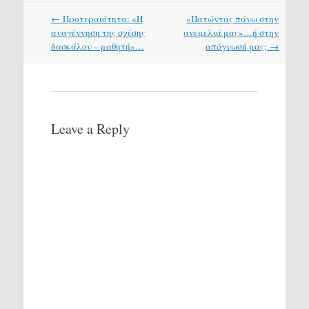
Post
←
Προτεραιότητα: «Η
«Πατώντας πάνω στην
navigation
αναγέννηση της σχέσης
ανεμελιά μας»…ή στην
δασκάλου – μαθητή»…
απόγνωσή μας;
→
Leave a Reply