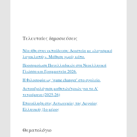
Τελευταίες δημοσιεύσεις
Νέα ήθη στην εκπαίδευση: Αριστεία με «λογισμικό
λογοκλοπής». Μάθηση χωρίς κόπο.
Προσομοίωση Πανελλαδικών στη Νεοελληνική
Γλώσσα και Γραμματεία 2026.
H Φιλοσοφία ως ‘game changer’ στο σχολείο.
Αυτοαξιολόγηση μαθητών/τριών για το Α΄
τετράμηνο (2025-26)
Επανάληψη στις Αντωνυμίες της Αρχαίας
Ελληνικής |1ο μέρος
Θεματολόγιο