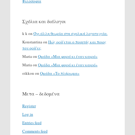
Φιλοσοφία
Σχόλια και διάλογοι
k k
on
Όχι άλλη θεωρία στη σχολική λογοτεχνία.
Konstantina
on
Πώς ορίζεται ο ποιητής και ποιος
τον ορίζει;
Maria
on
Ομάδα «Μια φορά κι έναν καιρό»
Maria
on
Ομάδα «Μια φορά κι έναν καιρό»
oikkon
on
Ομάδα «Το πλήρωμα»
Μετα – δεδομένα
Register
Log in
Entries feed
Comments feed