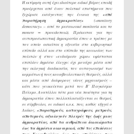
Η εκτίμηση αυτή έχει ιδιαίτερο ειδικό βάρος επειδή
προέρχεται από έναν πολιτικό επιστήμονα που
ξεχώρισε εισάγοντας την έννοια της
«υπό
παρατήρηση δημοκρατίας»
(«monitory
democracy» – από το μεσαιωνικό monitoria και το
monere = προειδοποιώ). Πρόκειται για την
αντιπροσωπευτική δημοκρατία όπου ο τρόπος με
τον οποίο ασκείται η εξουσία στο κυβερνητικό
επίπεδο αλλά και στο επίπεδο της κοινωνίας των
πολιτών ή στον «ενδιάμεσο χώρο» υφίσταται
επιπλέον δημόσιο έλεγχο: όχι μονάχα μέσα από
την εκλογική διαδικασία, τον ανταγωνισμό των
κομμάτων ή τους κοινοβουλευτικούς θεσμούς, αλλά
και μέσα από διάφορους νέους μηχανισμούς –
κάτι που γενικεύεται μετά τον Β’ Παγκόσμιο
Πόλεμο. Ανατέλλει τότε μια νέα ποιότητα για τη
δημοκρατία όπου πολλαπλασιάζονται οι θεσμοί,
οι σύμβουλοι, οι ειδικοί κ.ο.κ. που, καθώς εξηγεί ο
Λιάκος,
«παρατηρούν, καταγράφουν, μετρούν,
αποτιμούν, αξιολογούν πλευρές της ζωής μιας
δημοκρατίας, από τα ανθρώπινα δικαιώματα
έως τα δημόσια οικονομικά, από τις επιδόσεις
του Κοινοβουλίου έως τις επιδόσεις των