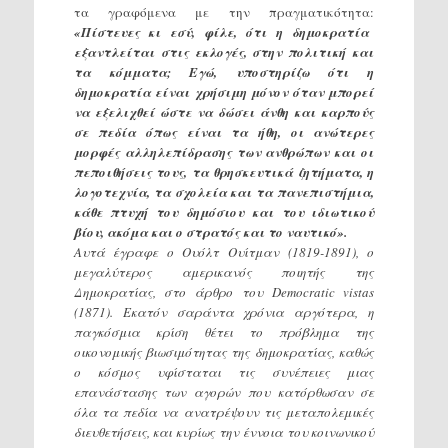
τα γραφόμενα με την πραγματικότητα:
«Πίστευες κι εσύ, φίλε, ότι η δημοκρατία
εξαντλείται στις εκλογές, στην πολιτική και
τα κόμματα; Εγώ, υποστηρίζω ότι η
δημοκρατία είναι χρήσιμη μόνον όταν μπορεί
να εξελιχθεί ώστε να δώσει άνθη και καρπούς
σε πεδία όπως είναι τα ήθη, οι ανώτερες
μορφές αλληλεπίδρασης των ανθρώπων και οι
πεποιθήσεις τους, τα θρησκευτικά ζητήματα, η
λογοτεχνία, τα σχολεία και τα πανεπιστήμια,
κάθε πτυχή του δημόσιου και του ιδιωτικού
βίου, ακόμα και ο στρατός και το ναυτικό».
Αυτά έγραφε ο Ουόλτ Ουίτμαν (1819-1891), ο
μεγαλύτερος αμερικανός ποιητής της
Δημοκρατίας, στο άρθρο του Democratic vistas
(1871). Εκατόν σαράντα χρόνια αργότερα, η
παγκόσμια κρίση θέτει το πρόβλημα της
οικονομικής βιωσιμότητας της δημοκρατίας, καθώς
ο κόσμος υφίσταται τις συνέπειες μιας
επανάστασης των αγορών που κατόρθωσαν σε
όλα τα πεδία να ανατρέψουν τις μεταπολεμικές
διευθετήσεις, και κυρίως την έννοια του κοινωνικού