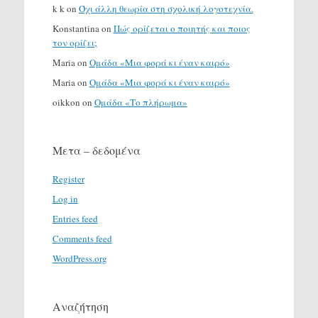
k k
on
Όχι άλλη θεωρία στη σχολική λογοτεχνία.
Konstantina
on
Πώς ορίζεται ο ποιητής και ποιος
τον ορίζει;
Maria
on
Ομάδα «Μια φορά κι έναν καιρό»
Maria
on
Ομάδα «Μια φορά κι έναν καιρό»
oikkon
on
Ομάδα «Το πλήρωμα»
Μετα – δεδομένα
Register
Log in
Entries feed
Comments feed
WordPress.org
Αναζήτηση