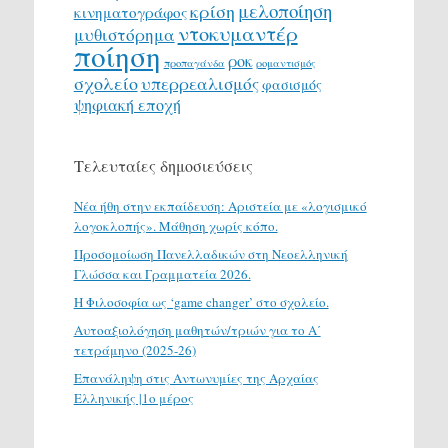
μελοποίηση
κρίση
κινηματογράφος
ντοκυμαντέρ
μυθιστόρημα
ποίηση
ροκ
προπαγάνδα
ρομαντισμός
σχολείο
υπερρεαλισμός
φασισμός
ψηφιακή εποχή
Τελευταίες δημοσιεύσεις
Νέα ήθη στην εκπαίδευση: Αριστεία με «λογισμικό
λογοκλοπής». Μάθηση χωρίς κόπο.
Προσομοίωση Πανελλαδικών στη Νεοελληνική
Γλώσσα και Γραμματεία 2026.
H Φιλοσοφία ως ‘game changer’ στο σχολείο.
Αυτοαξιολόγηση μαθητών/τριών για το Α΄
τετράμηνο (2025-26)
Επανάληψη στις Αντωνυμίες της Αρχαίας
Ελληνικής |1ο μέρος