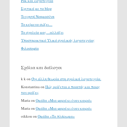
Ροκ και λογοτεχνία
Σχετικά με το blog
Τενχητή Νοημοσύνη
Το κείμενο σώζει…
Το σχολείο μας…αλλάζει
Υποστηρικτικό Υλικό σχολικής λογοτεχνίας
Φιλοσοφία
Σχόλια και διάλογοι
k k
on
Όχι άλλη θεωρία στη σχολική λογοτεχνία.
Konstantina
on
Πώς ορίζεται ο ποιητής και ποιος
τον ορίζει;
Maria
on
Ομάδα «Μια φορά κι έναν καιρό»
Maria
on
Ομάδα «Μια φορά κι έναν καιρό»
oikkon
on
Ομάδα «Το πλήρωμα»