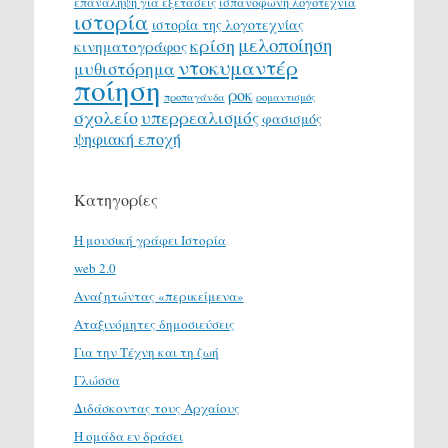
επανάληψη για εξετάσεις
ισπανόφωνη λογοτεχνία
ιστορία
ιστορία της λογοτεχνίας
μελοποίηση
κρίση
κινηματογράφος
ντοκυμαντέρ
μυθιστόρημα
ποίηση
ροκ
προπαγάνδα
ρομαντισμός
σχολείο
υπερρεαλισμός
φασισμός
ψηφιακή εποχή
Κατηγορίες
H μουσική γράφει Ιστορία
web 2.0
Αναζητώντας «περικείμενα»
Αταξινόμητες δημοσιεύσεις
Για την Τέχνη και τη ζωή
Γλώσσα
Διδάσκοντας τους Αρχαίους
Η ομάδα εν δράσει