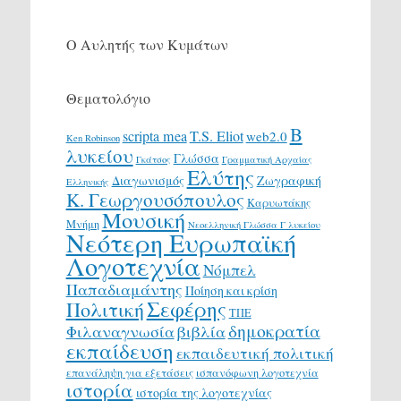
Ο Αυλητής των Κυμάτων
Θεματολόγιο
Β
scripta mea
T.S. Eliot
web2.0
Ken Robinson
λυκείου
Γλώσσα
Γκάτσος
Γραμματική Αρχαίας
Ελύτης
Διαγωνισμός
Ζωγραφική
Ελληνικής
Κ. Γεωργουσόπουλος
Καρυωτάκης
Μουσική
Μνήμη
Νεοελληνική Γλώσσα Γ λυκείου
Νεότερη Ευρωπαϊκή
Λογοτεχνία
Νόμπελ
Παπαδιαμάντης
Ποίηση και κρίση
Σεφέρης
Πολιτική
ΤΠΕ
δημοκρατία
Φιλαναγνωσία
βιβλία
εκπαίδευση
εκπαιδευτική πολιτική
επανάληψη για εξετάσεις
ισπανόφωνη λογοτεχνία
ιστορία
ιστορία της λογοτεχνίας