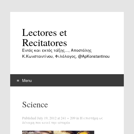
Lectores et
Recitatores
Εντός και εκτός τάξης…, Αποστόλης
Κ.Κωνσταντίνου, Φιλόλογος, @ApKonstantinou
Menu
Skip
to
Science
content
Published
July 19, 2012
at
241 × 209
in
Η επιστήμη ως
δύναμη που κινεί την ιστορία