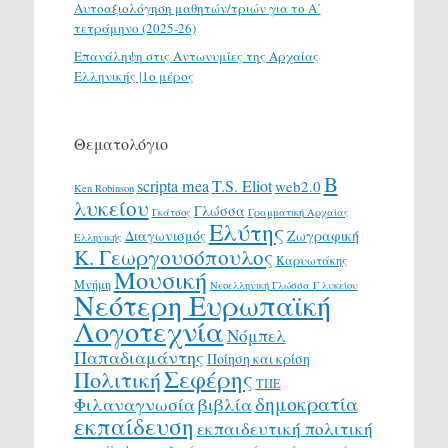
Αυτοαξιολόγηση μαθητών/τριών για το Α΄
τετράμηνο (2025-26)
Επανάληψη στις Αντωνυμίες της Αρχαίας
Ελληνικής |1ο μέρος
Θεματολόγιο
Β
scripta mea
T.S. Eliot
web2.0
Ken Robinson
λυκείου
Γλώσσα
Γκάτσος
Γραμματική Αρχαίας
Ελύτης
Διαγωνισμός
Ζωγραφική
Ελληνικής
Κ. Γεωργουσόπουλος
Καρυωτάκης
Μουσική
Μνήμη
Νεοελληνική Γλώσσα Γ λυκείου
Νεότερη Ευρωπαϊκή
Λογοτεχνία
Νόμπελ
Παπαδιαμάντης
Ποίηση και κρίση
Σεφέρης
Πολιτική
ΤΠΕ
δημοκρατία
Φιλαναγνωσία
βιβλία
εκπαίδευση
εκπαιδευτική πολιτική