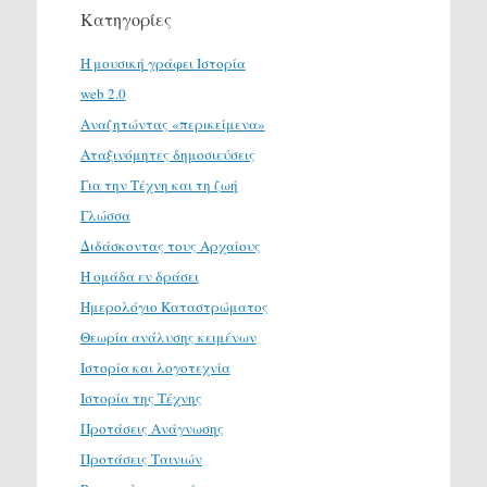
Κατηγορίες
H μουσική γράφει Ιστορία
web 2.0
Αναζητώντας «περικείμενα»
Αταξινόμητες δημοσιεύσεις
Για την Τέχνη και τη ζωή
Γλώσσα
Διδάσκοντας τους Αρχαίους
Η ομάδα εν δράσει
Ημερολόγιο Καταστρώματος
Θεωρία ανάλυσης κειμένων
Ιστορία και λογοτεχνία
Ιστορία της Τέχνης
Προτάσεις Ανάγνωσης
Προτάσεις Ταινιών