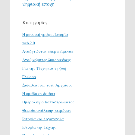
ψηφιακή εποχή
Κατηγορίες
H μουσική γράφει Ιστορία
web 2.0
Αναζητώντας «περικείμενα»
Αταξινόμητες δημοσιεύσεις
Για την Τέχνη και τη ζωή
Γλώσσα
Διδάσκοντας τους Αρχαίους
Η ομάδα εν δράσει
Ημερολόγιο Καταστρώματος
Θεωρία ανάλυσης κειμένων
Ιστορία και λογοτεχνία
Ιστορία της Τέχνης