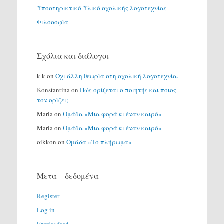
Υποστηρικτικό Υλικό σχολικής λογοτεχνίας
Φιλοσοφία
Σχόλια και διάλογοι
k k
on
Όχι άλλη θεωρία στη σχολική λογοτεχνία.
Konstantina
on
Πώς ορίζεται ο ποιητής και ποιος
τον ορίζει;
Maria
on
Ομάδα «Μια φορά κι έναν καιρό»
Maria
on
Ομάδα «Μια φορά κι έναν καιρό»
oikkon
on
Ομάδα «Το πλήρωμα»
Μετα – δεδομένα
Register
Log in
Entries feed