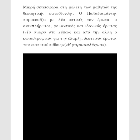
Μικρή συνεισφορά στη μελέτη των μαθητών της
θεωρητικής κατεύθυνσης. Ο Παπαδιαμάντης
παρουσιάζει με δύο οπτικές τον έρωτα: ο
ανεκπλήρωτος, ρομαντικός και ιδανικός έρωτας
(
«Το όνειρο στο κύμα»
) και από την άλλη ο
καταστροφικός για την ύπαρξη, σκοτεινός έρωτας
του «ερπετού πάθους»(
«Η φαρμακολύτρια»
).