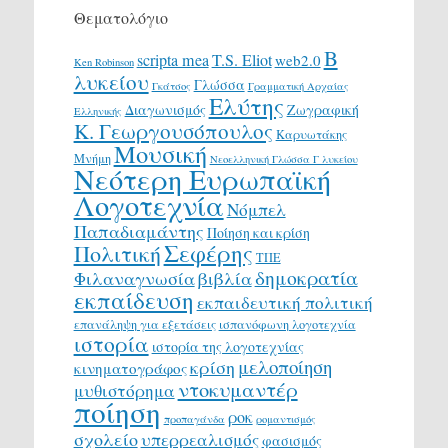
Θεματολόγιο
Β
scripta mea
T.S. Eliot
web2.0
Ken Robinson
λυκείου
Γλώσσα
Γκάτσος
Γραμματική Αρχαίας
Ελύτης
Διαγωνισμός
Ζωγραφική
Ελληνικής
Κ. Γεωργουσόπουλος
Καρυωτάκης
Μουσική
Μνήμη
Νεοελληνική Γλώσσα Γ λυκείου
Νεότερη Ευρωπαϊκή
Λογοτεχνία
Νόμπελ
Παπαδιαμάντης
Ποίηση και κρίση
Σεφέρης
Πολιτική
ΤΠΕ
δημοκρατία
Φιλαναγνωσία
βιβλία
εκπαίδευση
εκπαιδευτική πολιτική
επανάληψη για εξετάσεις
ισπανόφωνη λογοτεχνία
ιστορία
ιστορία της λογοτεχνίας
μελοποίηση
κρίση
κινηματογράφος
ντοκυμαντέρ
μυθιστόρημα
ποίηση
ροκ
προπαγάνδα
ρομαντισμός
σχολείο
υπερρεαλισμός
φασισμός