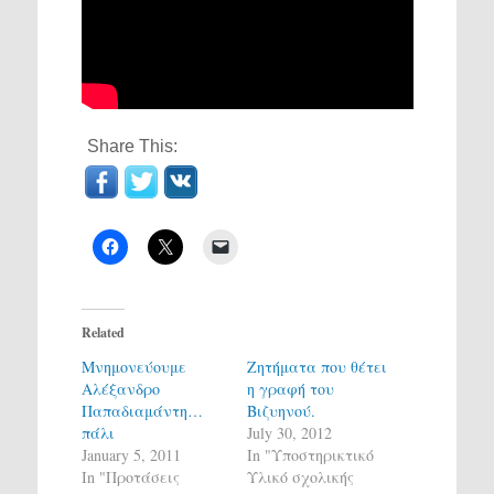
Share This:
Related
Μνημονεύουμε
Ζητήματα που θέτει
Αλέξανδρο
η γραφή του
Παπαδιαμάντη…
Βιζυηνού.
πάλι
July 30, 2012
January 5, 2011
In "Υποστηρικτικό
In "Προτάσεις
Υλικό σχολικής