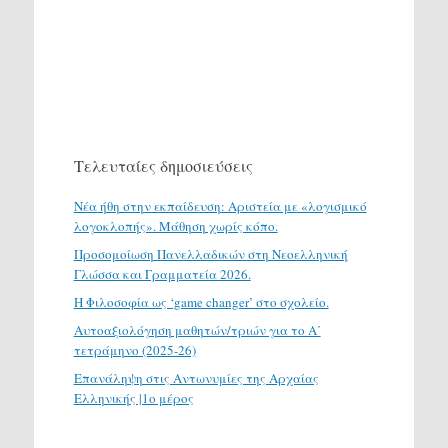
Τελευταίες δημοσιεύσεις
Νέα ήθη στην εκπαίδευση: Αριστεία με «λογισμικό
λογοκλοπής». Μάθηση χωρίς κόπο.
Προσομοίωση Πανελλαδικών στη Νεοελληνική
Γλώσσα και Γραμματεία 2026.
H Φιλοσοφία ως ‘game changer’ στο σχολείο.
Αυτοαξιολόγηση μαθητών/τριών για το Α΄
τετράμηνο (2025-26)
Επανάληψη στις Αντωνυμίες της Αρχαίας
Ελληνικής |1ο μέρος