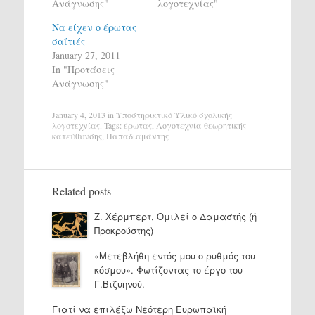
Ανάγνωσης"
λογοτεχνίας"
Να είχεν ο έρωτας
σαΐτιές
January 27, 2011
In "Προτάσεις
Ανάγνωσης"
January 4, 2013
in
Υποστηρικτικό Υλικό σχολικής
λογοτεχνίας
. Tags:
έρωτας
,
Λογοτεχνία θεωρητικής
κατεύθυνσης
,
Παπαδιαμάντης
Related posts
Ζ. Χέρμπερτ, Ομιλεί ο Δαμαστής (ή
Προκρούστης)
«Μετεβλήθη εντός μου ο ρυθμός του
κόσμου». Φωτίζοντας το έργο του
Γ.Βιζυηνού.
Γιατί να επιλέξω Νεότερη Ευρωπαϊκή