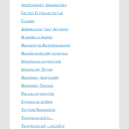
Αταξινόμητες δημοσιεύσεις
Για την Τέχνη και τη ζωή
Γλώσσα
Διδάσκοντας τους Αρχαίους
Η ομάδα εν δράσει
Ημερολόγιο Καταστρώματος
Θεωρία ανάλυσης κειμένων
Ιστορία και λογοτεχνία
Ιστορία της Τέχνης
Προτάσεις Ανάγνωσης
Προτάσεις Ταινιών
Ροκ και λογοτεχνία
Σχετικά με το blog
Τενχητή Νοημοσύνη
Το κείμενο σώζει…
Το σχολείο μας…αλλάζει