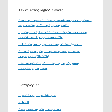
Τελευταίες δημοσιεύσεις
Νέα ήθη στην εκπαίδευση: Αριστεία με «λογισμικό
λογοκλοπής». Μάθηση χωρίς κόπο.
Προσομοίωση Πανελλαδικών στη Νεοελληνική
Γλώσσα και Γραμματεία 2026.
H Φιλοσοφία ως ‘game changer’ στο σχολείο.
Αυτοαξιολόγηση μαθητών/τριών για το Α΄
τετράμηνο (2025-26)
Επανάληψη στις Αντωνυμίες της Αρχαίας
Ελληνικής |1ο μέρος
Κατηγορίες
H μουσική γράφει Ιστορία
web 2.0
Αναζητώντας «περικείμενα»