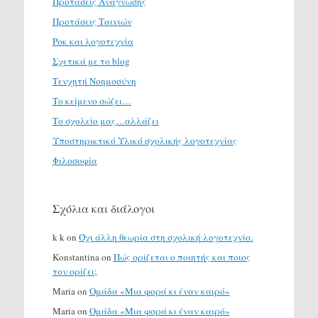
Προτάσεις Ανάγνωσης
Προτάσεις Ταινιών
Ροκ και λογοτεχνία
Σχετικά με το blog
Τενχητή Νοημοσύνη
Το κείμενο σώζει…
Το σχολείο μας…αλλάζει
Υποστηρικτικό Υλικό σχολικής λογοτεχνίας
Φιλοσοφία
Σχόλια και διάλογοι
k k
on
Όχι άλλη θεωρία στη σχολική λογοτεχνία.
Konstantina
on
Πώς ορίζεται ο ποιητής και ποιος
τον ορίζει;
Maria
on
Ομάδα «Μια φορά κι έναν καιρό»
Maria
on
Ομάδα «Μια φορά κι έναν καιρό»