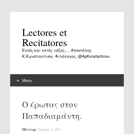
Lectores et
Recitatores
Εντός και εκτός τάξης…, Αποστόλης
Κ.Κωνσταντίνου, Φιλόλογος, @ApKonstantinou
Menu
Skip
to
Ο έρωτας στον
content
Παπαδιαμάντη.
Μέντωρ
/
January 4, 2013