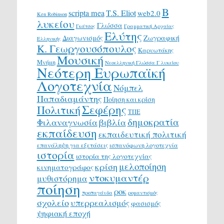
Β
scripta mea
T.S. Eliot
web2.0
Ken Robinson
λυκείου
Γλώσσα
Γκάτσος
Γραμματική Αρχαίας
Ελύτης
Διαγωνισμός
Ζωγραφική
Ελληνικής
Κ. Γεωργουσόπουλος
Καρυωτάκης
Μουσική
Μνήμη
Νεοελληνική Γλώσσα Γ λυκείου
Νεότερη Ευρωπαϊκή
Λογοτεχνία
Νόμπελ
Παπαδιαμάντης
Ποίηση και κρίση
Σεφέρης
Πολιτική
ΤΠΕ
δημοκρατία
Φιλαναγνωσία
βιβλία
εκπαίδευση
εκπαιδευτική πολιτική
επανάληψη για εξετάσεις
ισπανόφωνη λογοτεχνία
ιστορία
ιστορία της λογοτεχνίας
μελοποίηση
κρίση
κινηματογράφος
ντοκυμαντέρ
μυθιστόρημα
ποίηση
ροκ
προπαγάνδα
ρομαντισμός
σχολείο
υπερρεαλισμός
φασισμός
ψηφιακή εποχή