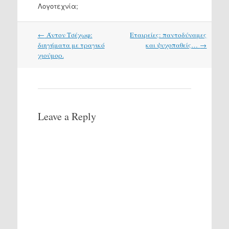
Λογοτεχνία;
Post
←
Άντον Τσέχωφ:
Εταιρείες: παντοδύναμες
navigation
διηγήματα με τραγικό
και ψυχοπαθείς…
→
χιούμορ.
Leave a Reply