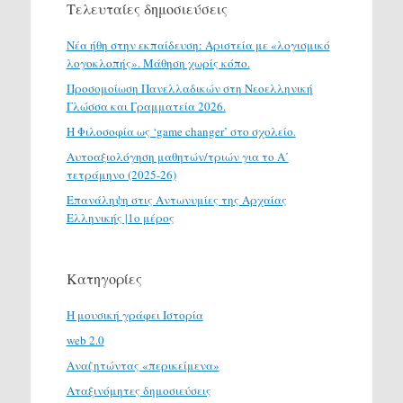
Τελευταίες δημοσιεύσεις
Νέα ήθη στην εκπαίδευση: Αριστεία με «λογισμικό
λογοκλοπής». Μάθηση χωρίς κόπο.
Προσομοίωση Πανελλαδικών στη Νεοελληνική
Γλώσσα και Γραμματεία 2026.
H Φιλοσοφία ως ‘game changer’ στο σχολείο.
Αυτοαξιολόγηση μαθητών/τριών για το Α΄
τετράμηνο (2025-26)
Επανάληψη στις Αντωνυμίες της Αρχαίας
Ελληνικής |1ο μέρος
Κατηγορίες
H μουσική γράφει Ιστορία
web 2.0
Αναζητώντας «περικείμενα»
Αταξινόμητες δημοσιεύσεις