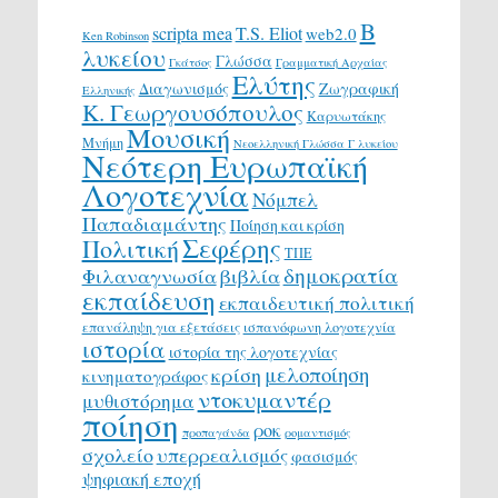
Β
scripta mea
T.S. Eliot
web2.0
Ken Robinson
λυκείου
Γλώσσα
Γκάτσος
Γραμματική Αρχαίας
Ελύτης
Διαγωνισμός
Ζωγραφική
Ελληνικής
Κ. Γεωργουσόπουλος
Καρυωτάκης
Μουσική
Μνήμη
Νεοελληνική Γλώσσα Γ λυκείου
Νεότερη Ευρωπαϊκή
Λογοτεχνία
Νόμπελ
Παπαδιαμάντης
Ποίηση και κρίση
Σεφέρης
Πολιτική
ΤΠΕ
δημοκρατία
Φιλαναγνωσία
βιβλία
εκπαίδευση
εκπαιδευτική πολιτική
επανάληψη για εξετάσεις
ισπανόφωνη λογοτεχνία
ιστορία
ιστορία της λογοτεχνίας
μελοποίηση
κρίση
κινηματογράφος
ντοκυμαντέρ
μυθιστόρημα
ποίηση
ροκ
προπαγάνδα
ρομαντισμός
σχολείο
υπερρεαλισμός
φασισμός
ψηφιακή εποχή