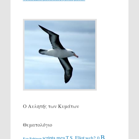
Ο Αυλητής των Κυμάτων
Θεματολόγιο
Β
scripta mea
T.S. Eliot
web2.0
Ken Robinson