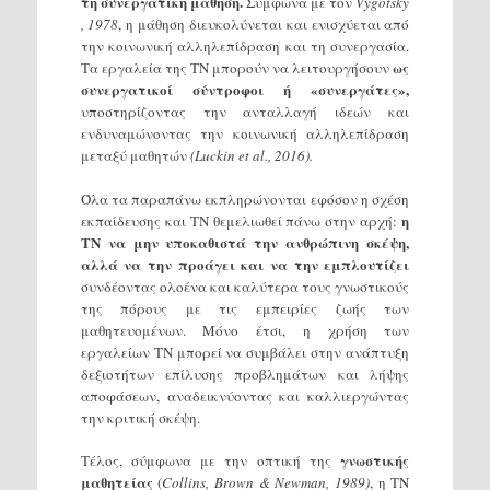
τη συνεργατική μάθηση.
Σύμφωνα με τον
Vygotsky
, 1978
, η μάθηση διευκολύνεται και ενισχύεται από
την κοινωνική αλληλεπίδραση και τη συνεργασία.
ως
Τα εργαλεία της ΤΝ μπορούν να λειτουργήσουν
συνεργατικοί σύντροφοι ή «συνεργάτες»,
υποστηρίζοντας την ανταλλαγή ιδεών και
ενδυναμώνοντας την κοινωνική αλληλεπίδραση
μεταξύ μαθητών
(Luckin et al., 2016).
Όλα τα παραπάνω εκπληρώνονται εφόσον η σχέση
η
εκπαίδευσης και ΤΝ θεμελιωθεί πάνω στην αρχή:
ΤΝ να μην υποκαθιστά την ανθρώπινη σκέψη,
αλλά να την προάγει και να την εμπλουτίζει
συνδέοντας ολοένα και καλύτερα τους γνωστικούς
της πόρους με τις εμπειρίες ζωής των
μαθητευομένων. Μόνο έτσι, η χρήση των
εργαλείων ΤΝ μπορεί να συμβάλει στην ανάπτυξη
δεξιοτήτων επίλυσης προβλημάτων και λήψης
αποφάσεων, αναδεικνύοντας και καλλιεργώντας
την κριτική σκέψη.
γνωστικής
Τέλος, σύμφωνα με την οπτική της
μαθητείας
(
Collins, Brown & Newman, 1989)
, η ΤΝ