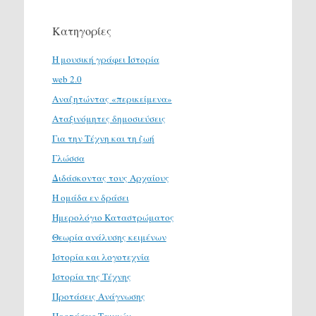
Κατηγορίες
H μουσική γράφει Ιστορία
web 2.0
Αναζητώντας «περικείμενα»
Αταξινόμητες δημοσιεύσεις
Για την Τέχνη και τη ζωή
Γλώσσα
Διδάσκοντας τους Αρχαίους
Η ομάδα εν δράσει
Ημερολόγιο Καταστρώματος
Θεωρία ανάλυσης κειμένων
Ιστορία και λογοτεχνία
Ιστορία της Τέχνης
Προτάσεις Ανάγνωσης
Προτάσεις Ταινιών