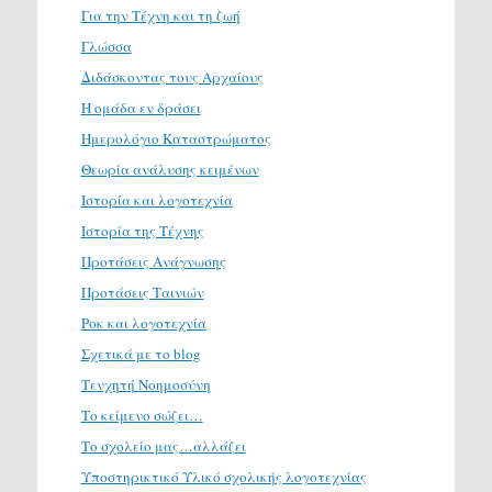
Για την Τέχνη και τη ζωή
Γλώσσα
Διδάσκοντας τους Αρχαίους
Η ομάδα εν δράσει
Ημερολόγιο Καταστρώματος
Θεωρία ανάλυσης κειμένων
Ιστορία και λογοτεχνία
Ιστορία της Τέχνης
Προτάσεις Ανάγνωσης
Προτάσεις Ταινιών
Ροκ και λογοτεχνία
Σχετικά με το blog
Τενχητή Νοημοσύνη
Το κείμενο σώζει…
Το σχολείο μας…αλλάζει
Υποστηρικτικό Υλικό σχολικής λογοτεχνίας