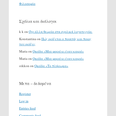
Φιλοσοφία
Σχόλια και διάλογοι
k k
on
Όχι άλλη θεωρία στη σχολική λογοτεχνία.
Konstantina
on
Πώς ορίζεται ο ποιητής και ποιος
τον ορίζει;
Maria
on
Ομάδα «Μια φορά κι έναν καιρό»
Maria
on
Ομάδα «Μια φορά κι έναν καιρό»
oikkon
on
Ομάδα «Το πλήρωμα»
Μετα – δεδομένα
Register
Log in
Entries feed
Comments feed