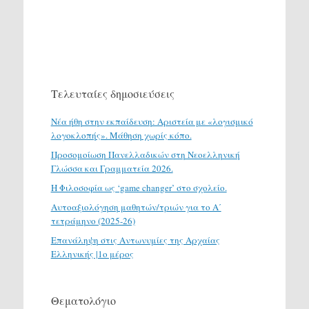
Τελευταίες δημοσιεύσεις
Νέα ήθη στην εκπαίδευση: Αριστεία με «λογισμικό
λογοκλοπής». Μάθηση χωρίς κόπο.
Προσομοίωση Πανελλαδικών στη Νεοελληνική
Γλώσσα και Γραμματεία 2026.
H Φιλοσοφία ως ‘game changer’ στο σχολείο.
Αυτοαξιολόγηση μαθητών/τριών για το Α΄
τετράμηνο (2025-26)
Επανάληψη στις Αντωνυμίες της Αρχαίας
Ελληνικής |1ο μέρος
Θεματολόγιο