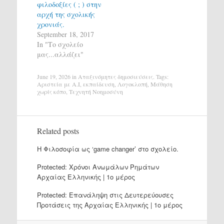
φιλοδοξίες ( ; ) στην
αρχή της σχολικής
χρονιάς.
September 18, 2017
In "Το σχολείο
μας...αλλάζει"
June 19, 2026
in
Αταξινόμητες δημοσιεύσεις
. Tags:
Αριστεία με A.I
,
εκπαίδευση
,
Λογοκλοπή
,
Μάθηση
χωρίς κόπο
,
Τεχνητή Νοημοσύνη
Related posts
H Φιλοσοφία ως ‘game changer’ στο σχολείο.
Protected: Χρόνοι Ανωμάλων Ρημάτων
Αρχαίας Ελληνικής | 1ο μέρος
Protected: Επανάληψη στις Δευτερεύουσες
Προτάσεις της Αρχαίας Ελληνικής | 1ο μέρος