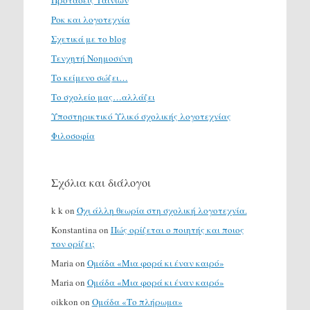
Ροκ και λογοτεχνία
Σχετικά με το blog
Τενχητή Νοημοσύνη
Το κείμενο σώζει…
Το σχολείο μας…αλλάζει
Υποστηρικτικό Υλικό σχολικής λογοτεχνίας
Φιλοσοφία
Σχόλια και διάλογοι
k k
on
Όχι άλλη θεωρία στη σχολική λογοτεχνία.
Konstantina
on
Πώς ορίζεται ο ποιητής και ποιος
τον ορίζει;
Maria
on
Ομάδα «Μια φορά κι έναν καιρό»
Maria
on
Ομάδα «Μια φορά κι έναν καιρό»
oikkon
on
Ομάδα «Το πλήρωμα»