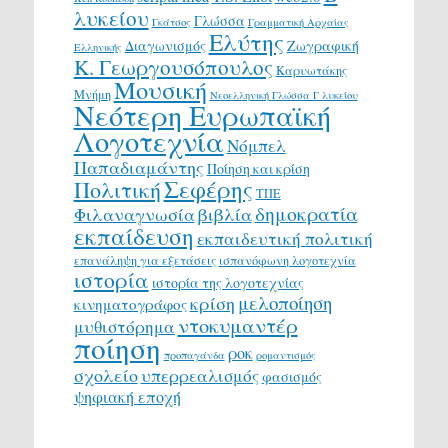
λυκείου
Γλώσσα
Γκάτσος
Γραμματική Αρχαίας
Ελύτης
Διαγωνισμός
Ζωγραφική
Ελληνικής
Κ. Γεωργουσόπουλος
Καρυωτάκης
Μουσική
Μνήμη
Νεοελληνική Γλώσσα Γ λυκείου
Νεότερη Ευρωπαϊκή
Λογοτεχνία
Νόμπελ
Παπαδιαμάντης
Ποίηση και κρίση
Σεφέρης
Πολιτική
ΤΠΕ
δημοκρατία
Φιλαναγνωσία
βιβλία
εκπαίδευση
εκπαιδευτική πολιτική
επανάληψη για εξετάσεις
ισπανόφωνη λογοτεχνία
ιστορία
ιστορία της λογοτεχνίας
μελοποίηση
κρίση
κινηματογράφος
ντοκυμαντέρ
μυθιστόρημα
ποίηση
ροκ
προπαγάνδα
ρομαντισμός
σχολείο
υπερρεαλισμός
φασισμός
ψηφιακή εποχή