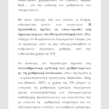
διδακτορικό χρησιμοποιεί τα ChatGPT, Gemini,
Seek…. για την ευόδωση των μαθησιακών του
υποχρεώσεων;
Θα ήταν άστοχη, όσο και αστεία, η πλήρης
Η
απαγόρευση αυτών των εργαλείων.
προσπάθεια πρέπει να επικεντρωθεί στη
δημιουργική και υπεύθυνη αξιοποίησή τους.
Ήδη,
υπάρχει το θεωρητικό και πειραματικό έδαφος για
να δράσουμε ώστε να μην απενεργοποιηθούν οι
ανθρώπινες δεξιότητες μάθησης από την
ενθουσιώδη χρήση της Τ.Ν.
Αν δώσουμε, για παράδειγμα σημασία στη
συναισθηματική εμπλοκή των μαθητευομένων
με τη μαθησιακή διαδικασία
, όπως προτρέπει η
νευροεκπαιδευτική προσέγγιση
(Immordino -Yang
και Damasio 2007)
, η χρήση της ΤΝ μπορεί να
ενισχύσει τη μαθησιακή εμπειρία παρέχοντας
άμεση ανατροφοδότηση και εξατομικευμένη
καθοδήγηση. Διαπιστώνοντας και αναλύοντας πια
με ευκολία τη μαθησιακή ετοιμότητα και τις
εξατομικευμένες ανάγκες των μαθητών, μπορούμε,