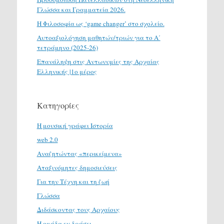
Γλώσσα και Γραμματεία 2026.
H Φιλοσοφία ως ‘game changer’ στο σχολείο.
Αυτοαξιολόγηση μαθητών/τριών για το Α΄
τετράμηνο (2025-26)
Επανάληψη στις Αντωνυμίες της Αρχαίας
Ελληνικής |1ο μέρος
Κατηγορίες
H μουσική γράφει Ιστορία
web 2.0
Αναζητώντας «περικείμενα»
Αταξινόμητες δημοσιεύσεις
Για την Τέχνη και τη ζωή
Γλώσσα
Διδάσκοντας τους Αρχαίους
Η ομάδα εν δράσει