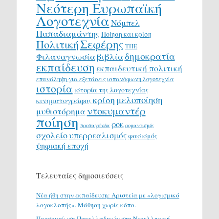
Νεότερη Ευρωπαϊκή
Λογοτεχνία
Νόμπελ
Παπαδιαμάντης
Ποίηση και κρίση
Σεφέρης
Πολιτική
ΤΠΕ
δημοκρατία
Φιλαναγνωσία
βιβλία
εκπαίδευση
εκπαιδευτική πολιτική
επανάληψη για εξετάσεις
ισπανόφωνη λογοτεχνία
ιστορία
ιστορία της λογοτεχνίας
μελοποίηση
κρίση
κινηματογράφος
ντοκυμαντέρ
μυθιστόρημα
ποίηση
ροκ
προπαγάνδα
ρομαντισμός
σχολείο
υπερρεαλισμός
φασισμός
ψηφιακή εποχή
Τελευταίες δημοσιεύσεις
Νέα ήθη στην εκπαίδευση: Αριστεία με «λογισμικό
λογοκλοπής». Μάθηση χωρίς κόπο.
Προσομοίωση Πανελλαδικών στη Νεοελληνική