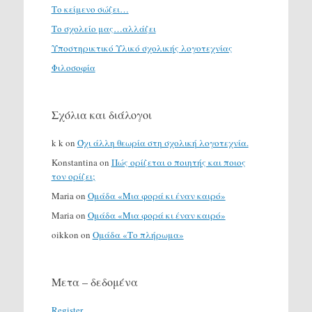
Το κείμενο σώζει…
Το σχολείο μας…αλλάζει
Υποστηρικτικό Υλικό σχολικής λογοτεχνίας
Φιλοσοφία
Σχόλια και διάλογοι
k k
on
Όχι άλλη θεωρία στη σχολική λογοτεχνία.
Konstantina
on
Πώς ορίζεται ο ποιητής και ποιος
τον ορίζει;
Maria
on
Ομάδα «Μια φορά κι έναν καιρό»
Maria
on
Ομάδα «Μια φορά κι έναν καιρό»
oikkon
on
Ομάδα «Το πλήρωμα»
Μετα – δεδομένα
Register