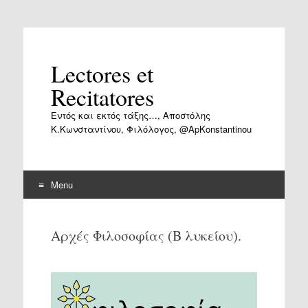
Lectores et
Recitatores
Εντός και εκτός τάξης…, Αποστόλης
Κ.Κωνσταντίνου, Φιλόλογος, @ApKonstantinou
Menu
Skip
to
Αρχές Φιλοσοφίας (Β λυκείου).
content