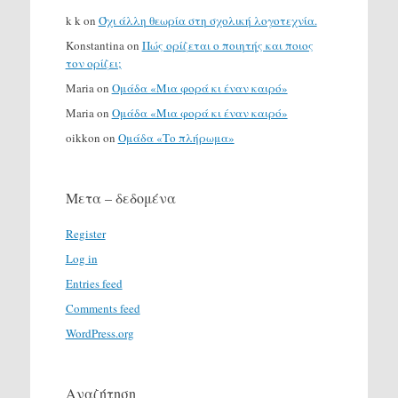
k k
on
Όχι άλλη θεωρία στη σχολική λογοτεχνία.
Konstantina
on
Πώς ορίζεται ο ποιητής και ποιος
τον ορίζει;
Maria
on
Ομάδα «Μια φορά κι έναν καιρό»
Maria
on
Ομάδα «Μια φορά κι έναν καιρό»
oikkon
on
Ομάδα «Το πλήρωμα»
Μετα – δεδομένα
Register
Log in
Entries feed
Comments feed
WordPress.org
Αναζήτηση