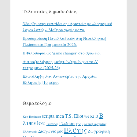
Τελευταίες δημοσιεύσεις
Νέα ήθη στην εκπαίδευση: Αριστεία με «λογισμικό
λογοκλοπής». Μάθηση χωρίς κόπο.
Προσομοίωση Πανελλαδικών στη Νεοελληνική
Γλώσσα και Γραμματεία 2026.
H Φιλοσοφία ως ‘game changer’ στο σχολείο.
Αυτοαξιολόγηση μαθητών/τριών για το Α΄
τετράμηνο (2025-26)
Επανάληψη στις Αντωνυμίες της Αρχαίας
Ελληνικής |1ο μέρος
Θεματολόγιο
Β
scripta mea
T.S. Eliot
web2.0
Ken Robinson
λυκείου
Γλώσσα
Γκάτσος
Γραμματική Αρχαίας
Ελύτης
Διαγωνισμός
Ζωγραφική
Ελληνικής