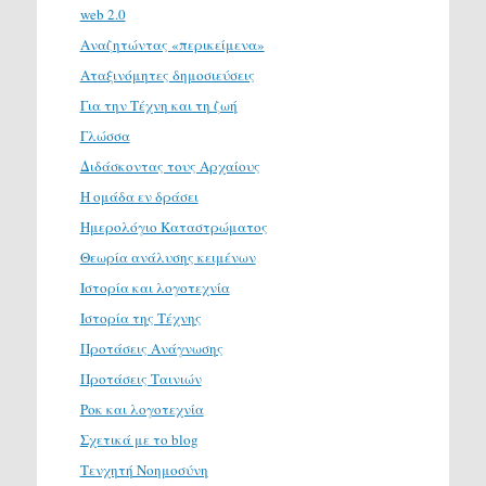
web 2.0
Αναζητώντας «περικείμενα»
Αταξινόμητες δημοσιεύσεις
Για την Τέχνη και τη ζωή
Γλώσσα
Διδάσκοντας τους Αρχαίους
Η ομάδα εν δράσει
Ημερολόγιο Καταστρώματος
Θεωρία ανάλυσης κειμένων
Ιστορία και λογοτεχνία
Ιστορία της Τέχνης
Προτάσεις Ανάγνωσης
Προτάσεις Ταινιών
Ροκ και λογοτεχνία
Σχετικά με το blog
Τενχητή Νοημοσύνη