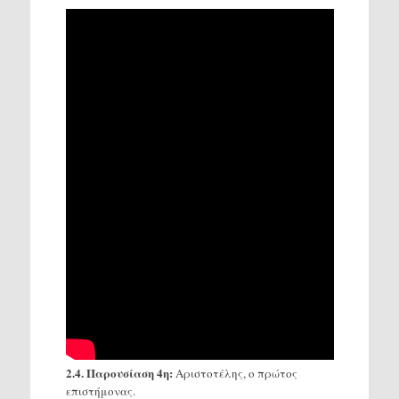
2.4. Παρουσίαση 4η:
Αριστοτέλης, ο πρώτος
επιστήμονας.