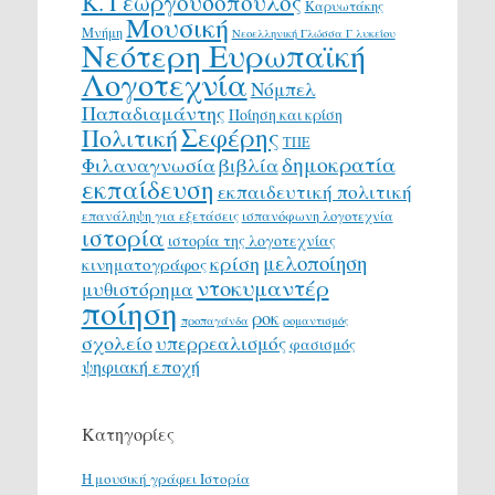
Κ. Γεωργουσόπουλος
Καρυωτάκης
Μουσική
Μνήμη
Νεοελληνική Γλώσσα Γ λυκείου
Νεότερη Ευρωπαϊκή
Λογοτεχνία
Νόμπελ
Παπαδιαμάντης
Ποίηση και κρίση
Σεφέρης
Πολιτική
ΤΠΕ
δημοκρατία
Φιλαναγνωσία
βιβλία
εκπαίδευση
εκπαιδευτική πολιτική
επανάληψη για εξετάσεις
ισπανόφωνη λογοτεχνία
ιστορία
ιστορία της λογοτεχνίας
μελοποίηση
κρίση
κινηματογράφος
ντοκυμαντέρ
μυθιστόρημα
ποίηση
ροκ
προπαγάνδα
ρομαντισμός
σχολείο
υπερρεαλισμός
φασισμός
ψηφιακή εποχή
Κατηγορίες
H μουσική γράφει Ιστορία