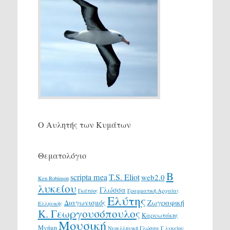
Ο Αυλητής των Κυμάτων
Θεματολόγιο
Β
scripta mea
T.S. Eliot
web2.0
Ken Robinson
λυκείου
Γλώσσα
Γκάτσος
Γραμματική Αρχαίας
Ελύτης
Διαγωνισμός
Ζωγραφική
Ελληνικής
Κ. Γεωργουσόπουλος
Καρυωτάκης
Μουσική
Μνήμη
Νεοελληνική Γλώσσα Γ λυκείου