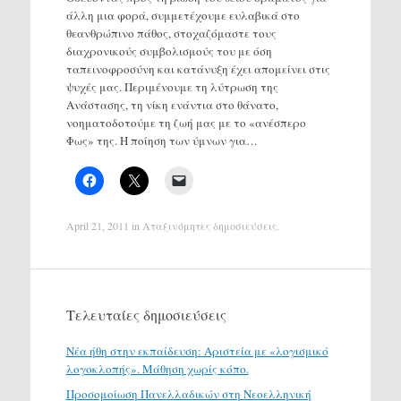
άλλη μια φορά, συμμετέχουμε ευλαβικά στο
θεανθρώπινο πάθος, στοχαζόμαστε τους
διαχρονικούς συμβολισμούς του με όση
ταπεινοφροσύνη και κατάνυξη έχει απομείνει στις
ψυχές μας. Περιμένουμε τη λύτρωση της
Ανάστασης, τη νίκη ενάντια στο θάνατο,
νοηματοδοτούμε τη ζωή μας με το «ανέσπερο
Φως» της. Η ποίηση των ύμνων για…
April 21, 2011
in
Αταξινόμητες δημοσιεύσεις
.
Τελευταίες δημοσιεύσεις
Νέα ήθη στην εκπαίδευση: Αριστεία με «λογισμικό
λογοκλοπής». Μάθηση χωρίς κόπο.
Προσομοίωση Πανελλαδικών στη Νεοελληνική