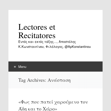
Lectores et
Recitatores
Εντός και εκτός τάξης…, Αποστόλης
Κ.Κωνσταντίνου, Φιλόλογος, @ApKonstantinou
Menu
Skip
Tag Archives:
Ανάσταση
to
content
«Φως που πατεί χαρούμενο τον
Άδη και το Χάρο»