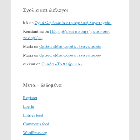
Σχόλια και διάλογοι
k k
on
Όχι άλλη θεωρία στη σχολική λογοτεχνία.
Konstantina
on
Πώς ορίζεται ο ποιητής και ποιος
τον ορίζει;
Maria
on
Ομάδα «Μια φορά κι έναν καιρό»
Maria
on
Ομάδα «Μια φορά κι έναν καιρό»
oikkon
on
Ομάδα «Το πλήρωμα»
Μετα – δεδομένα
Register
Log in
Entries feed
Comments feed
WordPress.org