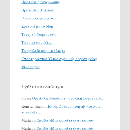
Προτάσεις Ανάγνωσης
Προτάσεις Ταινιών
Ροκ και λογοτεχνία
Σχετικά με το blog
Τενχητή Νοημοσύνη
Το κείμενο σώζει…
Το σχολείο μας…αλλάζει
Υποστηρικτικό Υλικό σχολικής λογοτεχνίας
Φιλοσοφία
Σχόλια και διάλογοι
k k
on
Όχι άλλη θεωρία στη σχολική λογοτεχνία.
Konstantina
on
Πώς ορίζεται ο ποιητής και ποιος
τον ορίζει;
Maria
on
Ομάδα «Μια φορά κι έναν καιρό»
Maria
on
Ομάδα «Μια φορά κι έναν καιρό»