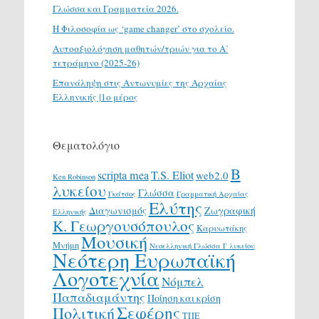
Γλώσσα και Γραμματεία 2026.
H Φιλοσοφία ως ‘game changer’ στο σχολείο.
Αυτοαξιολόγηση μαθητών/τριών για το Α΄
τετράμηνο (2025-26)
Επανάληψη στις Αντωνυμίες της Αρχαίας
Ελληνικής |1ο μέρος
Θεματολόγιο
Β
scripta mea
T.S. Eliot
web2.0
Ken Robinson
λυκείου
Γλώσσα
Γκάτσος
Γραμματική Αρχαίας
Ελύτης
Διαγωνισμός
Ζωγραφική
Ελληνικής
Κ. Γεωργουσόπουλος
Καρυωτάκης
Μουσική
Μνήμη
Νεοελληνική Γλώσσα Γ λυκείου
Νεότερη Ευρωπαϊκή
Λογοτεχνία
Νόμπελ
Παπαδιαμάντης
Ποίηση και κρίση
Σεφέρης
Πολιτική
ΤΠΕ