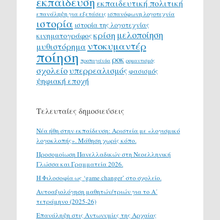
εκπαίδευση
εκπαιδευτική πολιτική
επανάληψη για εξετάσεις
ισπανόφωνη λογοτεχνία
ιστορία
ιστορία της λογοτεχνίας
μελοποίηση
κρίση
κινηματογράφος
ντοκυμαντέρ
μυθιστόρημα
ποίηση
ροκ
προπαγάνδα
ρομαντισμός
σχολείο
υπερρεαλισμός
φασισμός
ψηφιακή εποχή
Τελευταίες δημοσιεύσεις
Νέα ήθη στην εκπαίδευση: Αριστεία με «λογισμικό
λογοκλοπής». Μάθηση χωρίς κόπο.
Προσομοίωση Πανελλαδικών στη Νεοελληνική
Γλώσσα και Γραμματεία 2026.
H Φιλοσοφία ως ‘game changer’ στο σχολείο.
Αυτοαξιολόγηση μαθητών/τριών για το Α΄
τετράμηνο (2025-26)
Επανάληψη στις Αντωνυμίες της Αρχαίας