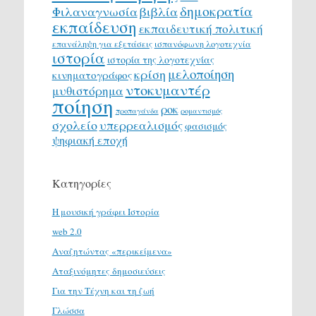
δημοκρατία
Φιλαναγνωσία
βιβλία
εκπαίδευση
εκπαιδευτική πολιτική
επανάληψη για εξετάσεις
ισπανόφωνη λογοτεχνία
ιστορία
ιστορία της λογοτεχνίας
μελοποίηση
κρίση
κινηματογράφος
ντοκυμαντέρ
μυθιστόρημα
ποίηση
ροκ
προπαγάνδα
ρομαντισμός
σχολείο
υπερρεαλισμός
φασισμός
ψηφιακή εποχή
Κατηγορίες
H μουσική γράφει Ιστορία
web 2.0
Αναζητώντας «περικείμενα»
Αταξινόμητες δημοσιεύσεις
Για την Τέχνη και τη ζωή
Γλώσσα