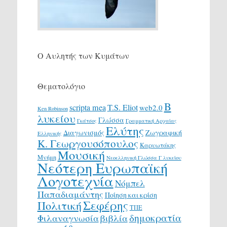
Ο Αυλητής των Κυμάτων
Θεματολόγιο
Β
scripta mea
T.S. Eliot
web2.0
Ken Robinson
λυκείου
Γλώσσα
Γκάτσος
Γραμματική Αρχαίας
Ελύτης
Διαγωνισμός
Ζωγραφική
Ελληνικής
Κ. Γεωργουσόπουλος
Καρυωτάκης
Μουσική
Μνήμη
Νεοελληνική Γλώσσα Γ λυκείου
Νεότερη Ευρωπαϊκή
Λογοτεχνία
Νόμπελ
Παπαδιαμάντης
Ποίηση και κρίση
Σεφέρης
Πολιτική
ΤΠΕ
δημοκρατία
Φιλαναγνωσία
βιβλία