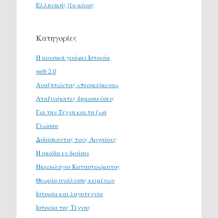
Ελληνικής |1ο μέρος
Κατηγορίες
H μουσική γράφει Ιστορία
web 2.0
Αναζητώντας «περικείμενα»
Αταξινόμητες δημοσιεύσεις
Για την Τέχνη και τη ζωή
Γλώσσα
Διδάσκοντας τους Αρχαίους
Η ομάδα εν δράσει
Ημερολόγιο Καταστρώματος
Θεωρία ανάλυσης κειμένων
Ιστορία και λογοτεχνία
Ιστορία της Τέχνης