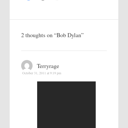
2 thoughts on “
Bob Dylan
”
Terryrage
October 31, 2011 at 9:19 pm