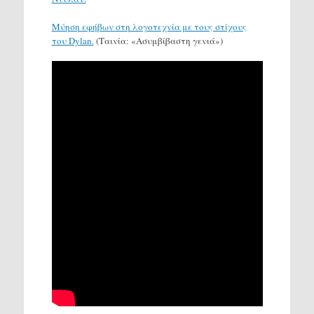
Μύηση εφήβων στη λογοτεχνία με τους στίχους
του Dylan.
(Ταινία: «Ασυμβίβαστη γενιά»)