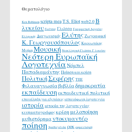
Θεματολόγιο
Β
scripta mea
T.S. Eliot
web2.0
Ken Robinson
λυκείου
Γλώσσα
Γκάτσος
Γραμματική Αρχαίας
Ελύτης
Διαγωνισμός
Ζωγραφική
Ελληνικής
Κ. Γεωργουσόπουλος
Καρυωτάκης
Μουσική
Μνήμη
Νεοελληνική Γλώσσα Γ λυκείου
Νεότερη Ευρωπαϊκή
Λογοτεχνία
Νόμπελ
Παπαδιαμάντης
Ποίηση και κρίση
Σεφέρης
Πολιτική
ΤΠΕ
δημοκρατία
Φιλαναγνωσία
βιβλία
εκπαίδευση
εκπαιδευτική πολιτική
επανάληψη για εξετάσεις
ισπανόφωνη λογοτεχνία
ιστορία
ιστορία της λογοτεχνίας
μελοποίηση
κρίση
κινηματογράφος
ντοκυμαντέρ
μυθιστόρημα
ποίηση
ροκ
προπαγάνδα
ρομαντισμός