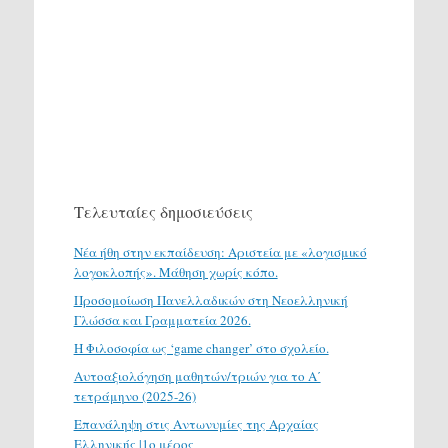
Τελευταίες δημοσιεύσεις
Νέα ήθη στην εκπαίδευση: Αριστεία με «λογισμικό
λογοκλοπής». Μάθηση χωρίς κόπο.
Προσομοίωση Πανελλαδικών στη Νεοελληνική
Γλώσσα και Γραμματεία 2026.
H Φιλοσοφία ως ‘game changer’ στο σχολείο.
Αυτοαξιολόγηση μαθητών/τριών για το Α΄
τετράμηνο (2025-26)
Επανάληψη στις Αντωνυμίες της Αρχαίας
Ελληνικής |1ο μέρος