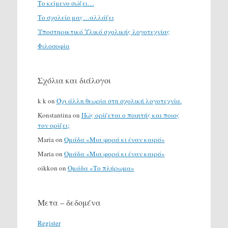
Το κείμενο σώζει…
Το σχολείο μας…αλλάζει
Υποστηρικτικό Υλικό σχολικής λογοτεχνίας
Φιλοσοφία
Σχόλια και διάλογοι
k k
on
Όχι άλλη θεωρία στη σχολική λογοτεχνία.
Konstantina
on
Πώς ορίζεται ο ποιητής και ποιος
τον ορίζει;
Maria
on
Ομάδα «Μια φορά κι έναν καιρό»
Maria
on
Ομάδα «Μια φορά κι έναν καιρό»
oikkon
on
Ομάδα «Το πλήρωμα»
Μετα – δεδομένα
Register