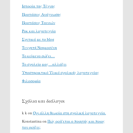
Ιστορία της Τέχνης
Προτάσεις Ανάγνωσης
Προτάσεις Ταινιών
Ροκ και λογοτεχνία
Σχετικά με το blog
Τενχητή Νοημοσύνη
Το κείμενο σώζει…
Το σχολείο μας…αλλάζει
Υποστηρικτικό Υλικό σχολικής λογοτεχνίας
Φιλοσοφία
Σχόλια και διάλογοι
k k
on
Όχι άλλη θεωρία στη σχολική λογοτεχνία.
Konstantina
on
Πώς ορίζεται ο ποιητής και ποιος
τον ορίζει;