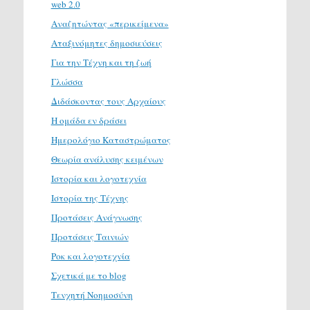
web 2.0
Αναζητώντας «περικείμενα»
Αταξινόμητες δημοσιεύσεις
Για την Τέχνη και τη ζωή
Γλώσσα
Διδάσκοντας τους Αρχαίους
Η ομάδα εν δράσει
Ημερολόγιο Καταστρώματος
Θεωρία ανάλυσης κειμένων
Ιστορία και λογοτεχνία
Ιστορία της Τέχνης
Προτάσεις Ανάγνωσης
Προτάσεις Ταινιών
Ροκ και λογοτεχνία
Σχετικά με το blog
Τενχητή Νοημοσύνη