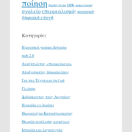
ποίηση
ροκ
προπαγάνδα
ρομαντισμός
σχολείο
υπερρεαλισμός
φασισμός
ψηφιακή εποχή
Κατηγορίες
H μουσική γράφει Ιστορία
web 2.0
Αναζητώντας «περικείμενα»
Αταξινόμητες δημοσιεύσεις
Για την Τέχνη και τη ζωή
Γλώσσα
Διδάσκοντας τους Αρχαίους
Η ομάδα εν δράσει
Ημερολόγιο Καταστρώματος
Θεωρία ανάλυσης κειμένων
Ιστορία και λογοτεχνία