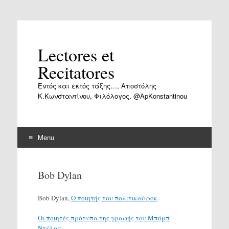
Lectores et
Recitatores
Εντός και εκτός τάξης…, Αποστόλης
Κ.Κωνσταντίνου, Φιλόλογος, @ApKonstantinou
Menu
Skip
to
Bob Dylan
content
Bob Dylan,
Ο ποιητής του πολιτικού ροκ
.
Οι ποιητές πρότυπα της γραφής του Μπόμπ
Ντύλαν.