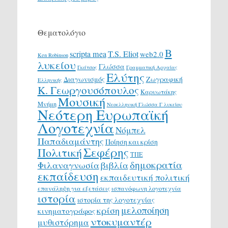
Θεματολόγιο
Β
scripta mea
T.S. Eliot
web2.0
Ken Robinson
λυκείου
Γλώσσα
Γκάτσος
Γραμματική Αρχαίας
Ελύτης
Διαγωνισμός
Ζωγραφική
Ελληνικής
Κ. Γεωργουσόπουλος
Καρυωτάκης
Μουσική
Μνήμη
Νεοελληνική Γλώσσα Γ λυκείου
Νεότερη Ευρωπαϊκή
Λογοτεχνία
Νόμπελ
Παπαδιαμάντης
Ποίηση και κρίση
Σεφέρης
Πολιτική
ΤΠΕ
δημοκρατία
Φιλαναγνωσία
βιβλία
εκπαίδευση
εκπαιδευτική πολιτική
επανάληψη για εξετάσεις
ισπανόφωνη λογοτεχνία
ιστορία
ιστορία της λογοτεχνίας
μελοποίηση
κρίση
κινηματογράφος
ντοκυμαντέρ
μυθιστόρημα