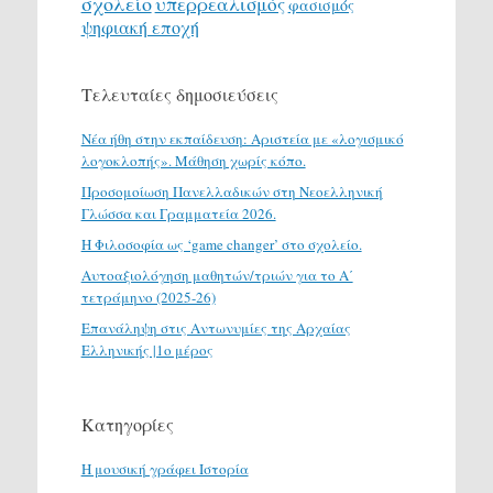
σχολείο
υπερρεαλισμός
φασισμός
ψηφιακή εποχή
Τελευταίες δημοσιεύσεις
Νέα ήθη στην εκπαίδευση: Αριστεία με «λογισμικό
λογοκλοπής». Μάθηση χωρίς κόπο.
Προσομοίωση Πανελλαδικών στη Νεοελληνική
Γλώσσα και Γραμματεία 2026.
H Φιλοσοφία ως ‘game changer’ στο σχολείο.
Αυτοαξιολόγηση μαθητών/τριών για το Α΄
τετράμηνο (2025-26)
Επανάληψη στις Αντωνυμίες της Αρχαίας
Ελληνικής |1ο μέρος
Κατηγορίες
H μουσική γράφει Ιστορία