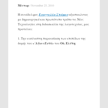
Μέντωρ
/
November 25, 2010
Η συνάδελφος
Ευαγγελία Στάμου
αξιοποιώντας
με δημιουργικό και πρωτότυπο τρόπο τις Νέες
Τεχνολογίες στη διδασκαλία της λογοτεχνίας, μας
προτείνει:
1. Την ευσύνοπτη παρουσίαση των επιπέδων της
Οδ. Ελύτη
δομής του
«΄Αξιον Εστί»
του
: