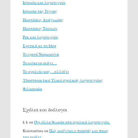
Ιστορία και λογοτεχνία
Ιστορία της Τέχνης
Προτάσεις Ανάγνωσης
Προτάσεις Ταινιών
Ροκ και λογοτεχνία
Σχετικά με το blog
Τενχητή Νοημοσύνη
Το κείμενο σώζει…
Το σχολείο μας…αλλάζει
Υποστηρικτικό Υλικό σχολικής λογοτεχνίας
Φιλοσοφία
Σχόλια και διάλογοι
k k
on
Όχι άλλη θεωρία στη σχολική λογοτεχνία.
Konstantina
on
Πώς ορίζεται ο ποιητής και ποιος
τον ορίζει;