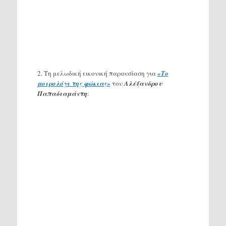
2. Τη μελωδική εικονική παρουσίαση για
«Το
μοιρολόγι της φώκιας»
του
Αλέξανδρου
Παπαδιαμάντη
: