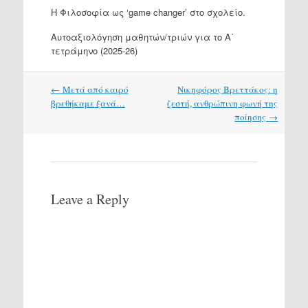
H Φιλοσοφία ως ‘game changer’ στο σχολείο.
Αυτοαξιολόγηση μαθητών/τριών για το Α΄
τετράμηνο (2025-26)
Post
←
Μετά από καιρό
Νικηφόρος Βρεττάκος: η
navigation
βρεθήκαμε ξανά…
ζεστή, ανθρώπινη φωνή της
ποίησης
→
Leave a Reply