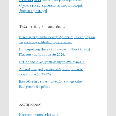
σχολείο
υπερρεαλισμός
φασισμός
ψηφιακή εποχή
Τελευταίες δημοσιεύσεις
Νέα ήθη στην εκπαίδευση: Αριστεία με «λογισμικό
λογοκλοπής». Μάθηση χωρίς κόπο.
Προσομοίωση Πανελλαδικών στη Νεοελληνική
Γλώσσα και Γραμματεία 2026.
H Φιλοσοφία ως ‘game changer’ στο σχολείο.
Αυτοαξιολόγηση μαθητών/τριών για το Α΄
τετράμηνο (2025-26)
Επανάληψη στις Αντωνυμίες της Αρχαίας
Ελληνικής |1ο μέρος
Κατηγορίες
H μουσική γράφει Ιστορία