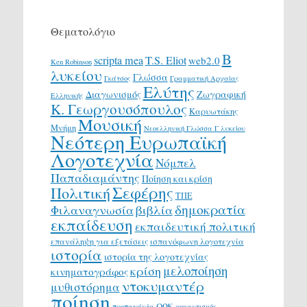
Θεματολόγιο
Β
scripta mea
T.S. Eliot
web2.0
Ken Robinson
λυκείου
Γλώσσα
Γκάτσος
Γραμματική Αρχαίας
Ελύτης
Διαγωνισμός
Ζωγραφική
Ελληνικής
Κ. Γεωργουσόπουλος
Καρυωτάκης
Μουσική
Μνήμη
Νεοελληνική Γλώσσα Γ λυκείου
Νεότερη Ευρωπαϊκή
Λογοτεχνία
Νόμπελ
Παπαδιαμάντης
Ποίηση και κρίση
Σεφέρης
Πολιτική
ΤΠΕ
δημοκρατία
Φιλαναγνωσία
βιβλία
εκπαίδευση
εκπαιδευτική πολιτική
επανάληψη για εξετάσεις
ισπανόφωνη λογοτεχνία
ιστορία
ιστορία της λογοτεχνίας
μελοποίηση
κρίση
κινηματογράφος
ντοκυμαντέρ
μυθιστόρημα
ποίηση
ροκ
προπαγάνδα
ρομαντισμός