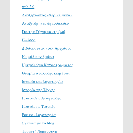
web 2.0
Αναζητώντας «περικείμενα»
Αταξινόμητες δημοσιεύσεις
Για την Τέχνη και τη ζωή
Γλώσσα
Διδάσκοντας τους Αρχαίους
Η ομάδα εν δράσει
Ημερολόγιο Καταστρώματος
Θεωρία ανάλυσης κειμένων
Ιστορία και λογοτεχνία
Ιστορία της Τέχνης
Προτάσεις Ανάγνωσης
Προτάσεις Ταινιών
Ροκ και λογοτεχνία
Σχετικά με το blog
Τενχητή Νοημοσύνη