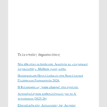
Τελευταίες δημοσιεύσεις
Νέα ήθη στην εκπαίδευση: Αριστεία με «λογισμικό
λογοκλοπής». Μάθηση χωρίς κόπο.
Προσομοίωση Πανελλαδικών στη Νεοελληνική
Γλώσσα και Γραμματεία 2026.
H Φιλοσοφία ως ‘game changer’ στο σχολείο.
Αυτοαξιολόγηση μαθητών/τριών για το Α΄
τετράμηνο (2025-26)
Επανάληψη στις Αντωνυμίες της Αρχαίας