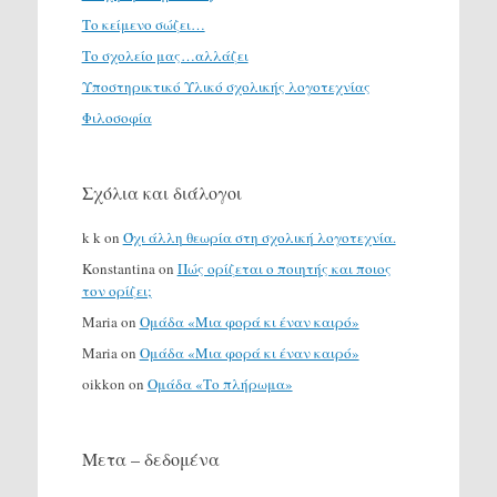
Το κείμενο σώζει…
Το σχολείο μας…αλλάζει
Υποστηρικτικό Υλικό σχολικής λογοτεχνίας
Φιλοσοφία
Σχόλια και διάλογοι
k k
on
Όχι άλλη θεωρία στη σχολική λογοτεχνία.
Konstantina
on
Πώς ορίζεται ο ποιητής και ποιος
τον ορίζει;
Maria
on
Ομάδα «Μια φορά κι έναν καιρό»
Maria
on
Ομάδα «Μια φορά κι έναν καιρό»
oikkon
on
Ομάδα «Το πλήρωμα»
Μετα – δεδομένα