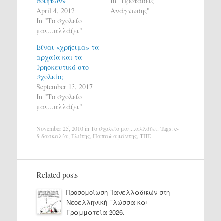
ποιητών»
In "Προτάσεις
April 4, 2012
Ανάγνωσης"
In "Το σχολείο
μας...αλλάζει"
Είναι «χρήσιμα» τα
αρχαία και τα
θρησκευτικά στο
σχολείο;
September 13, 2017
In "Το σχολείο
μας...αλλάζει"
November 25, 2010
in
Το σχολείο μας...αλλάζει
. Tags:
e-
διδασκαλία
,
Ελύτης
,
Παπαδιαμάντης
,
ΤΠΕ
Related posts
Προσομοίωση Πανελλαδικών στη
Νεοελληνική Γλώσσα και
Γραμματεία 2026.