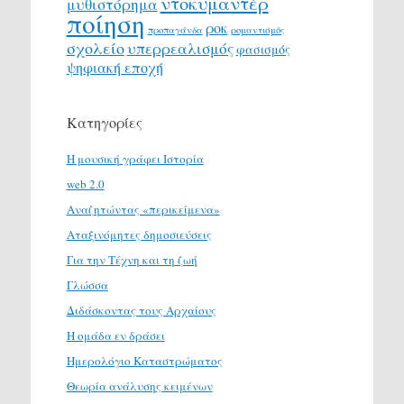
ντοκυμαντέρ
μυθιστόρημα
ποίηση
ροκ
προπαγάνδα
ρομαντισμός
σχολείο
υπερρεαλισμός
φασισμός
ψηφιακή εποχή
Κατηγορίες
H μουσική γράφει Ιστορία
web 2.0
Αναζητώντας «περικείμενα»
Αταξινόμητες δημοσιεύσεις
Για την Τέχνη και τη ζωή
Γλώσσα
Διδάσκοντας τους Αρχαίους
Η ομάδα εν δράσει
Ημερολόγιο Καταστρώματος
Θεωρία ανάλυσης κειμένων