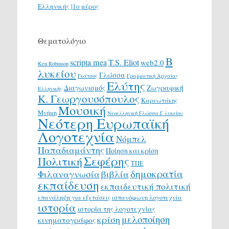
Ελληνικής |1ο μέρος
Θεματολόγιο
Β
scripta mea
T.S. Eliot
web2.0
Ken Robinson
λυκείου
Γλώσσα
Γκάτσος
Γραμματική Αρχαίας
Ελύτης
Διαγωνισμός
Ζωγραφική
Ελληνικής
Κ. Γεωργουσόπουλος
Καρυωτάκης
Μουσική
Μνήμη
Νεοελληνική Γλώσσα Γ λυκείου
Νεότερη Ευρωπαϊκή
Λογοτεχνία
Νόμπελ
Παπαδιαμάντης
Ποίηση και κρίση
Σεφέρης
Πολιτική
ΤΠΕ
δημοκρατία
Φιλαναγνωσία
βιβλία
εκπαίδευση
εκπαιδευτική πολιτική
επανάληψη για εξετάσεις
ισπανόφωνη λογοτεχνία
ιστορία
ιστορία της λογοτεχνίας
μελοποίηση
κρίση
κινηματογράφος