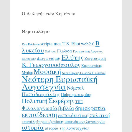
Ο Αυλητής των Κυμάτων
Θεματολόγιο
Β
scripta mea
T.S. Eliot
web2.0
Ken Robinson
λυκείου
Γλώσσα
Γκάτσος
Γραμματική Αρχαίας
Ελύτης
Διαγωνισμός
Ζωγραφική
Ελληνικής
Κ. Γεωργουσόπουλος
Καρυωτάκης
Μουσική
Μνήμη
Νεοελληνική Γλώσσα Γ λυκείου
Νεότερη Ευρωπαϊκή
Λογοτεχνία
Νόμπελ
Παπαδιαμάντης
Ποίηση και κρίση
Σεφέρης
Πολιτική
ΤΠΕ
δημοκρατία
Φιλαναγνωσία
βιβλία
εκπαίδευση
εκπαιδευτική πολιτική
επανάληψη για εξετάσεις
ισπανόφωνη λογοτεχνία
ιστορία
ιστορία της λογοτεχνίας