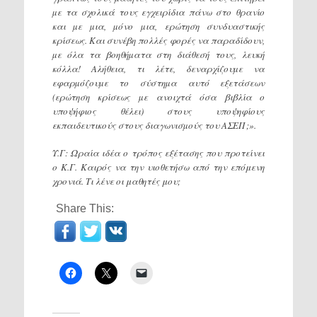
µε τα σχολικά τους εγχειρίδια πάνω στο θρανίο
και µε µια, µόνο µια, ερώτηση συνδυαστικής
κρίσεως. Και συνέβη πολλές φορές να παραδίδουν,
µε όλα τα βοηθήµατα στη διάθεσή τους, λευκή
κόλλα! Αλήθεια, τι λέτε, δεναρχίζουµε να
εφαρµόζουµε το σύστηµα αυτό εξετάσεων
(ερώτηση κρίσεως µε ανοιχτά όσα βιβλία ο
υποψήφιος θέλει) στους υποψηφίους
εκπαιδευτικούς στους διαγωνισµούς του ΑΣΕΠ;».
Υ.Γ: Ωραία ιδέα ο τρόπος εξέτασης που προτείνει
ο Κ.Γ. Καιρός να την υιοθετήσω από την επόμενη
χρονιά. Τι λένε οι μαθητές μου;
Share This: