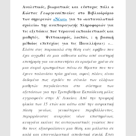
Αναλυτικός, βιωματικός και εύστοχος πάλι ο
στο Βιβλιοδρόμιο
Κώστας Γεωργουσόπουλος
των σημερινών
«Νέων»
για το «καταναλωτικό
σχολείο»
της
αναπαραγωγής πληροφοριών για
τις εξετάσεις που τυραννά εκπαιδευτικούς και
μαθητές. Ψιττακισμός, λοιπόν, : η βασική
μέθοδος επιτυχίας για τις Πανελλήνιες:
«…
Ελάτε σας παρακαλώ στη θέση ενός εφήβου που
έχει αγχωθεί σε µια αίθουσα κάτω από αυστηρή
επιτήρηση για να απαντήσει σε ορισµένο χρόνο σε
µια σειρά ερωτηµάτων πάνω σε θέµατα που τον
έχουν ταλανίσει τρία χρόνια, αφού, πλέον, είναι
δεδοµένο πως σχεδόν το σύνολο των ελλήνων
µαθητών παγιδεύονται στο σύστηµα των
εξετάσεων για την Τριτοβάθµια Εκπαίδευση µόλις
εγγραφούν στην Α’ Λυκείου. Από την τρυφερή
ηλικία των 15 ετών και κάτω από την ασφυκτική
πίεση γονέων, γενικότερου περιβάλλοντος,
περιρρέουσας ανεργίας νέων επιστηµόνων,
κυνηγάνε εκείνες τις ανταγωνιστικές γνώσεις που
θα τους εξασφαλίσουν µια θέση, και µάλιστα σε
καλή και επαγγελµατικά αποδοτική σχολή. Ετσι