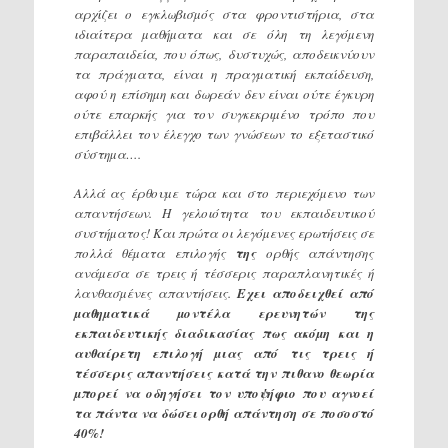
αρχίζει ο εγκλωβισµός στα φροντιστήρια, στα
ιδιαίτερα µαθήµατα και σε όλη τη λεγόµενη
παραπαιδεία, που όπως, δυστυχώς, αποδεικνύουν
τα πράγµατα, είναι η πραγµατική εκπαίδευση,
αφού η επίσηµη και δωρεάν δεν είναι ούτε έγκυρη
ούτε επαρκής για τον συγκεκριµένο τρόπο που
επιβάλλει τον έλεγχο των γνώσεων το εξεταστικό
σύστηµα….
Αλλά ας έρθουµε τώρα και στο περιεχόµενο των
απαντήσεων. Η γελοιότητα του εκπαιδευτικού
συστήµατος!
Και πρώτα οι λεγόµενες ερωτήσεις σε
πολλά θέµατα επιλογής
της
ορθής απάντησης
ανάµεσα σε τρεις ή τέσσερις παραπλανητικές ή
λανθασµένες απαντήσεις.
Εχει αποδειχθεί από
µαθηµατικά µοντέλα ερευνητών
της
εκπαιδευτικής διαδικασίας πως ακόµη και η
αυθαίρετη επιλογή µιας από τις τρεις ή
τέσσερις απαντήσεις κατά την πιθανο θεωρία
µπορεί να οδηγήσει τον υποψήφιο που αγνοεί
τα πάντα να δώσει ορθή απάντηση σε ποσοστό
40%!