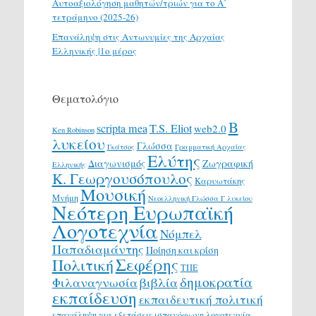
Αυτοαξιολόγηση μαθητών/τριών για το Α΄
τετράμηνο (2025-26)
Επανάληψη στις Αντωνυμίες της Αρχαίας
Ελληνικής |1ο μέρος
Θεματολόγιο
Β
scripta mea
T.S. Eliot
web2.0
Ken Robinson
λυκείου
Γλώσσα
Γκάτσος
Γραμματική Αρχαίας
Ελύτης
Διαγωνισμός
Ζωγραφική
Ελληνικής
Κ. Γεωργουσόπουλος
Καρυωτάκης
Μουσική
Μνήμη
Νεοελληνική Γλώσσα Γ λυκείου
Νεότερη Ευρωπαϊκή
Λογοτεχνία
Νόμπελ
Παπαδιαμάντης
Ποίηση και κρίση
Σεφέρης
Πολιτική
ΤΠΕ
δημοκρατία
Φιλαναγνωσία
βιβλία
εκπαίδευση
εκπαιδευτική πολιτική
επανάληψη για εξετάσεις
ισπανόφωνη λογοτεχνία