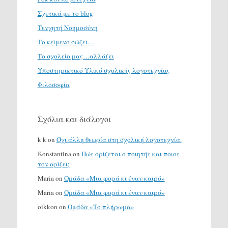
Σχετικά με το blog
Τενχητή Νοημοσύνη
Το κείμενο σώζει…
Το σχολείο μας…αλλάζει
Υποστηρικτικό Υλικό σχολικής λογοτεχνίας
Φιλοσοφία
Σχόλια και διάλογοι
k k
on
Όχι άλλη θεωρία στη σχολική λογοτεχνία.
Konstantina
on
Πώς ορίζεται ο ποιητής και ποιος
τον ορίζει;
Maria
on
Ομάδα «Μια φορά κι έναν καιρό»
Maria
on
Ομάδα «Μια φορά κι έναν καιρό»
oikkon
on
Ομάδα «Το πλήρωμα»