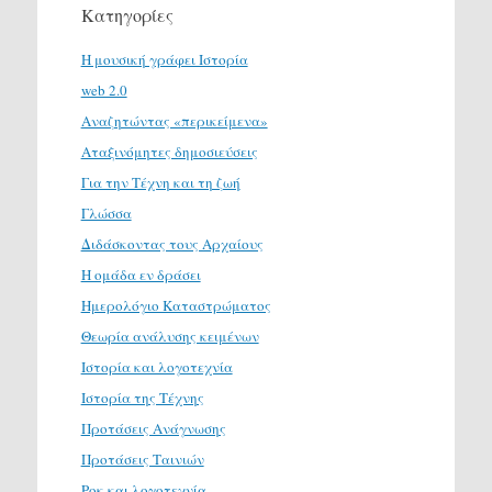
Κατηγορίες
H μουσική γράφει Ιστορία
web 2.0
Αναζητώντας «περικείμενα»
Αταξινόμητες δημοσιεύσεις
Για την Τέχνη και τη ζωή
Γλώσσα
Διδάσκοντας τους Αρχαίους
Η ομάδα εν δράσει
Ημερολόγιο Καταστρώματος
Θεωρία ανάλυσης κειμένων
Ιστορία και λογοτεχνία
Ιστορία της Τέχνης
Προτάσεις Ανάγνωσης
Προτάσεις Ταινιών
Ροκ και λογοτεχνία