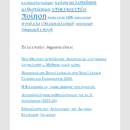
μελοποίηση
κρίση
κινηματογράφος
ντοκυμαντέρ
μυθιστόρημα
ποίηση
ροκ
προπαγάνδα
ρομαντισμός
σχολείο
υπερρεαλισμός
φασισμός
ψηφιακή εποχή
Τελευταίες δημοσιεύσεις
Νέα ήθη στην εκπαίδευση: Αριστεία με «λογισμικό
λογοκλοπής». Μάθηση χωρίς κόπο.
Προσομοίωση Πανελλαδικών στη Νεοελληνική
Γλώσσα και Γραμματεία 2026.
H Φιλοσοφία ως ‘game changer’ στο σχολείο.
Αυτοαξιολόγηση μαθητών/τριών για το Α΄
τετράμηνο (2025-26)
Επανάληψη στις Αντωνυμίες της Αρχαίας
Ελληνικής |1ο μέρος