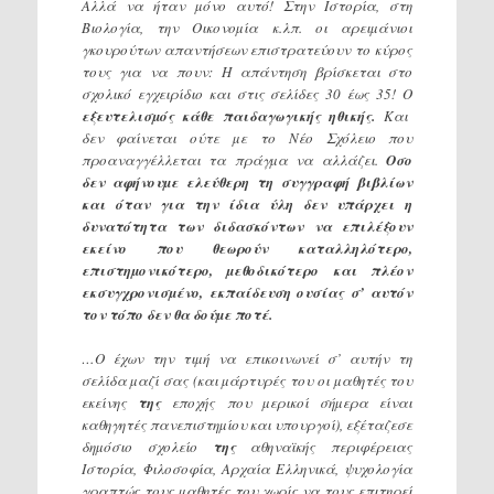
Αλλά να ήταν µόνο αυτό! Στην Ιστορία, στη
Βιολογία, την Οικονοµία κ.λπ. οι αρειµάνιοι
γκουρούτων απαντήσεων επιστρατεύουν το κύρος
τους για να πουν: Η απάντηση βρίσκεται στο
σχολικό εγχειρίδιο και στις σελίδες 30 έως 35! Ο
εξευτελισµός κάθε παιδαγωγικής ηθικής.
Και
δεν φαίνεται ούτε µε το Νέο Σχόλειο που
προαναγγέλλεται τα πράγµα να αλλάζει.
Οσο
δεν αφήνουµε ελεύθερη τη συγγραφή βιβλίων
και όταν για την ίδια ύλη δεν υπάρχει η
δυνατότητα των διδασκόντων να επιλέξουν
εκείνο που θεωρούν καταλληλότερο,
επιστηµονικότερο, µεθοδικότερο και πλέον
εκσυγχρονισµένο, εκπαίδευση ουσίας σ’ αυτόν
τον τόπο δεν θα δούµε ποτέ.
…Ο έχων την τιµή να επικοινωνεί σ’ αυτήν τη
σελίδα µαζί σας (και µάρτυρές του οι µαθητές του
εκείνης
της
εποχής που µερικοί σήµερα είναι
καθηγητές πανεπιστηµίου και υπουργοί), εξέταζεσε
δηµόσιο σχολείο
της
αθηναϊκής περιφέρειας
Ιστορία, Φιλοσοφία, Αρχαία Ελληνικά, ψυχολογία
γραπτώς τους µαθητές του χωρίς να τους επιτηρεί