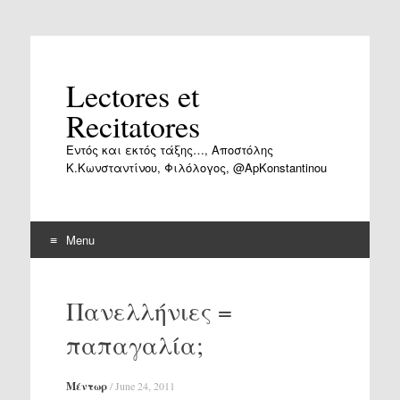
Lectores et
Recitatores
Εντός και εκτός τάξης…, Αποστόλης
Κ.Κωνσταντίνου, Φιλόλογος, @ApKonstantinou
Menu
Skip
to
Πανελλήνιες =
content
παπαγαλία;
Μέντωρ
/
June 24, 2011