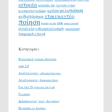
ιστορία
ιστορία της λογοτεχνίας
μελοποίηση
κρίση
κινηματογράφος
ντοκυμαντέρ
μυθιστόρημα
ποίηση
ροκ
προπαγάνδα
ρομαντισμός
σχολείο
υπερρεαλισμός
φασισμός
ψηφιακή εποχή
Κατηγορίες
H μουσική γράφει Ιστορία
web 2.0
Αναζητώντας «περικείμενα»
Αταξινόμητες δημοσιεύσεις
Για την Τέχνη και τη ζωή
Γλώσσα
Διδάσκοντας τους Αρχαίους
Η ομάδα εν δράσει