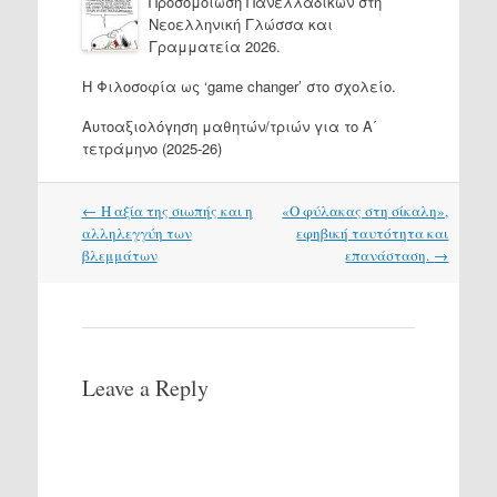
Προσομοίωση Πανελλαδικών στη
Νεοελληνική Γλώσσα και
Γραμματεία 2026.
H Φιλοσοφία ως ‘game changer’ στο σχολείο.
Αυτοαξιολόγηση μαθητών/τριών για το Α΄
τετράμηνο (2025-26)
Post
←
Η αξία της σιωπής και η
«Ο φύλακας στη σίκαλη»,
navigation
αλληλεγγύη των
εφηβική ταυτότητα και
βλεμμάτων
επανάσταση.
→
Leave a Reply