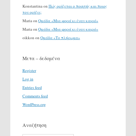
Konstantina
on
Πώς ορίζεται ο ποιητής και ποιος
τον ορίζει;
Maria
on
Ομάδα «Μια φορά κι έναν καιρό»
Maria
on
Ομάδα «Μια φορά κι έναν καιρό»
oikkon
on
Ομάδα «Το πλήρωμα»
Μετα – δεδομένα
Register
Log in
Entries feed
Comments feed
WordPress.org
Αναζήτηση