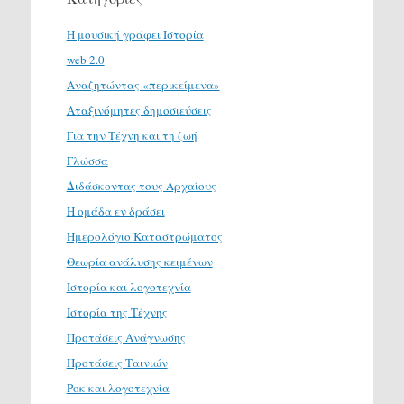
H μουσική γράφει Ιστορία
web 2.0
Αναζητώντας «περικείμενα»
Αταξινόμητες δημοσιεύσεις
Για την Τέχνη και τη ζωή
Γλώσσα
Διδάσκοντας τους Αρχαίους
Η ομάδα εν δράσει
Ημερολόγιο Καταστρώματος
Θεωρία ανάλυσης κειμένων
Ιστορία και λογοτεχνία
Ιστορία της Τέχνης
Προτάσεις Ανάγνωσης
Προτάσεις Ταινιών
Ροκ και λογοτεχνία