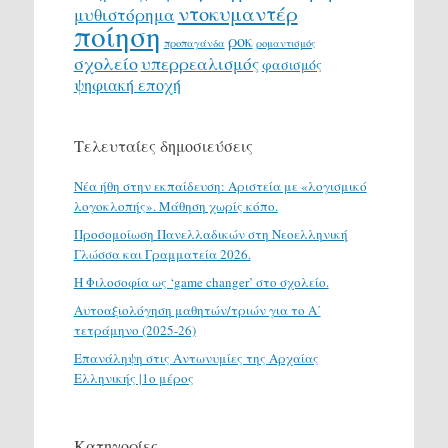
ντοκυμαντέρ
μυθιστόρημα
ποίηση
ροκ
προπαγάνδα
ρομαντισμός
σχολείο
υπερρεαλισμός
φασισμός
ψηφιακή εποχή
Τελευταίες δημοσιεύσεις
Νέα ήθη στην εκπαίδευση: Αριστεία με «λογισμικό
λογοκλοπής». Μάθηση χωρίς κόπο.
Προσομοίωση Πανελλαδικών στη Νεοελληνική
Γλώσσα και Γραμματεία 2026.
H Φιλοσοφία ως ‘game changer’ στο σχολείο.
Αυτοαξιολόγηση μαθητών/τριών για το Α΄
τετράμηνο (2025-26)
Επανάληψη στις Αντωνυμίες της Αρχαίας
Ελληνικής |1ο μέρος
Κατηγορίες