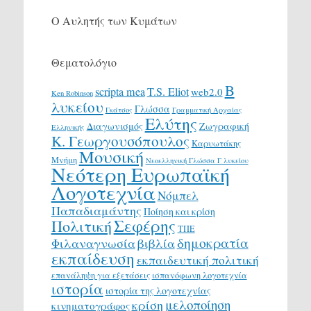
Ο Αυλητής των Κυμάτων
Θεματολόγιο
Β
scripta mea
T.S. Eliot
web2.0
Ken Robinson
λυκείου
Γλώσσα
Γκάτσος
Γραμματική Αρχαίας
Ελύτης
Διαγωνισμός
Ζωγραφική
Ελληνικής
Κ. Γεωργουσόπουλος
Καρυωτάκης
Μουσική
Μνήμη
Νεοελληνική Γλώσσα Γ λυκείου
Νεότερη Ευρωπαϊκή
Λογοτεχνία
Νόμπελ
Παπαδιαμάντης
Ποίηση και κρίση
Σεφέρης
Πολιτική
ΤΠΕ
δημοκρατία
Φιλαναγνωσία
βιβλία
εκπαίδευση
εκπαιδευτική πολιτική
επανάληψη για εξετάσεις
ισπανόφωνη λογοτεχνία
ιστορία
ιστορία της λογοτεχνίας
μελοποίηση
κρίση
κινηματογράφος