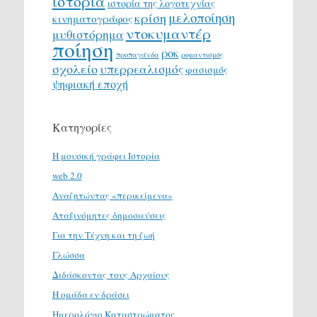
ιστορία
ιστορία της λογοτεχνίας
μελοποίηση
κρίση
κινηματογράφος
ντοκυμαντέρ
μυθιστόρημα
ποίηση
ροκ
προπαγάνδα
ρομαντισμός
σχολείο
υπερρεαλισμός
φασισμός
ψηφιακή εποχή
Κατηγορίες
H μουσική γράφει Ιστορία
web 2.0
Αναζητώντας «περικείμενα»
Αταξινόμητες δημοσιεύσεις
Για την Τέχνη και τη ζωή
Γλώσσα
Διδάσκοντας τους Αρχαίους
Η ομάδα εν δράσει
Ημερολόγιο Καταστρώματος