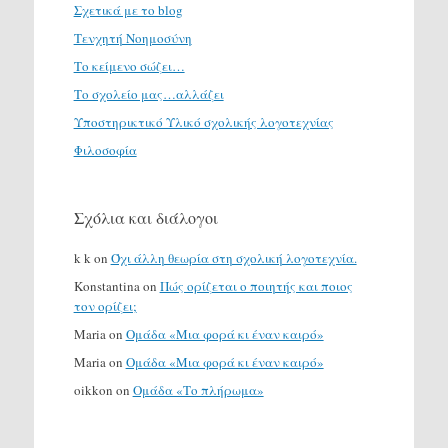
Σχετικά με το blog
Τενχητή Νοημοσύνη
Το κείμενο σώζει…
Το σχολείο μας…αλλάζει
Υποστηρικτικό Υλικό σχολικής λογοτεχνίας
Φιλοσοφία
Σχόλια και διάλογοι
k k
on
Όχι άλλη θεωρία στη σχολική λογοτεχνία.
Konstantina
on
Πώς ορίζεται ο ποιητής και ποιος
τον ορίζει;
Maria
on
Ομάδα «Μια φορά κι έναν καιρό»
Maria
on
Ομάδα «Μια φορά κι έναν καιρό»
oikkon
on
Ομάδα «Το πλήρωμα»