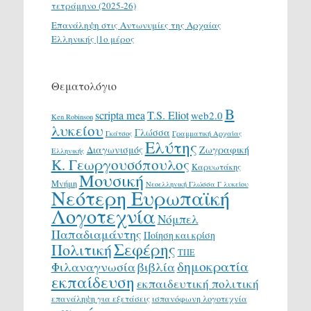
τετράμηνο (2025-26)
Επανάληψη στις Αντωνυμίες της Αρχαίας
Ελληνικής |1ο μέρος
Θεματολόγιο
Β
scripta mea
T.S. Eliot
web2.0
Ken Robinson
λυκείου
Γλώσσα
Γκάτσος
Γραμματική Αρχαίας
Ελύτης
Διαγωνισμός
Ζωγραφική
Ελληνικής
Κ. Γεωργουσόπουλος
Καρυωτάκης
Μουσική
Μνήμη
Νεοελληνική Γλώσσα Γ λυκείου
Νεότερη Ευρωπαϊκή
Λογοτεχνία
Νόμπελ
Παπαδιαμάντης
Ποίηση και κρίση
Σεφέρης
Πολιτική
ΤΠΕ
δημοκρατία
Φιλαναγνωσία
βιβλία
εκπαίδευση
εκπαιδευτική πολιτική
επανάληψη για εξετάσεις
ισπανόφωνη λογοτεχνία