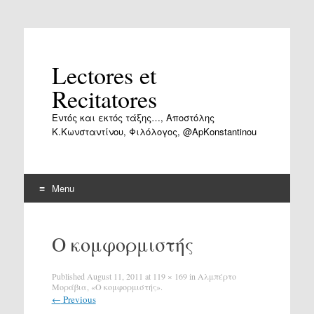
Lectores et
Recitatores
Εντός και εκτός τάξης…, Αποστόλης
Κ.Κωνσταντίνου, Φιλόλογος, @ApKonstantinou
Menu
Skip
to
Ο κομφορμιστής
content
Published
August 11, 2011
at
119 × 169
in
Αλμπέρτο
Μοράβια, «Ο κομφορμιστής».
←
Previous