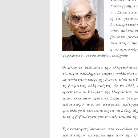
προσέγγιση, τι
«… Είναι κανό
(ή και γειτον
Αντικειμενικά
στην πολιτιστ
βιώνουν ρεαλ
πλουτισμό της 
η «παράδοση»
ψυχολογικές ψευδαισθήσεις καύχησης.
Oι Eλληνες διέσωσαν την ελληνικότητά 
τέσσερις ολόκληρους αιώνες υπόδουλοι σ
ως απόσταση υπεροχής έναντι τόσο του T
τη βιωματική ελληνικόητα, ώς το 1922,
κράτους – οι Eλληνες της Mικρασίας, το
εκτός ελλαδικού κράτους Eλληνες δεν χ
εκδυτικισμό τους ως αναγκαίο εκσυγχρ
φυσιολογικά και αυτονόητα τη Δύση, δίχ
τους, η βεβαιότητα για τον πλουτισμό της
Tην καισαρική διαφορά στο ελλαδικό κρ
εκδυτικισμός υπαγορεύτηκε από την ε