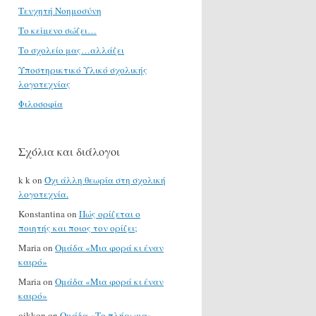
Τενχητή Νοημοσύνη
Το κείμενο σώζει…
Το σχολείο μας…αλλάζει
Υποστηρικτικό Υλικό σχολικής
λογοτεχνίας
Φιλοσοφία
Σχόλια και διάλογοι
k k
on
Όχι άλλη θεωρία στη σχολική
λογοτεχνία.
Konstantina
on
Πώς ορίζεται ο
ποιητής και ποιος τον ορίζει;
Maria
on
Ομάδα «Μια φορά κι έναν
καιρό»
Maria
on
Ομάδα «Μια φορά κι έναν
καιρό»
oikkon
on
Ομάδα «Το πλήρωμα»