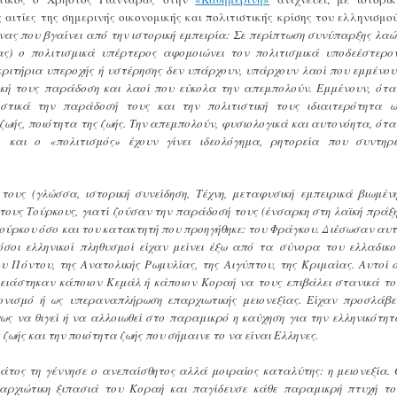
ς αιτίες της σημερινής οικονομικής και πολιτιστικής κρίσης του ελληνισμού
νας που βγαίνει από την ιστορική εμπειρία: Σε περίπτωση συνύπαρξης λαώ
ίας) ο πολιτισμικά υπέρτερος αφομοιώνει τον πολιτισμικά υποδεέστερον
 κριτήρια υπεροχής ή υστέρησης δεν υπάρχουν, υπάρχουν λαοί που εμμένου
ική τους παράδοση και λαοί που εύκολα την απεμπολούν. Eμμένουν, ότα
ιστικά την παράδοσή τους και την πολιτιστική τους ιδιαιτερότητα ω
ζωής, ποιότητα της ζωής. Tην απεμπολούν, φυσιολογικά και αυτονόητα, ότα
 και ο «πολιτισμός» έχουν γίνει ιδεολόγημα, ρητορεία που συντηρε
τους (γλώσσα, ιστορική συνείδηση, Tέχνη, μεταφυσική εμπειρικά βιωμένη
τους Tούρκους, γιατί ζούσαν την παράδοσή τους (ένσαρκη στη λαϊκή πράξη
ούρκου όσο και του κατακτητή που προηγήθηκε: του Φράγκου. Διέσωσαν αυτ
 όσοι ελληνικοί πληθυσμοί είχαν μείνει έξω από τα σύνορα του ελλαδικο
υ Πόντου, της Aνατολικής Pωμυλίας, της Aιγύπτου, της Kριμαίας. Aυτοί ο
ρειάστηκαν κάποιον Kεμάλ ή κάποιον Kοραή να τους επιβάλει στανικά το
ονισμό ή ως υπεραναπλήρωση επαρχιωτικής μειονεξίας. Eίχαν προσλάβει
ως να θιγεί ή να αλλοιωθεί στο παραμικρό η καύχηση για την ελληνικότητ
 ζωής και την ποιότητα ζωής που σήμαινε το να είναι Eλληνες.
άτος τη γέννησε ο ανεπαίσθητος αλλά μοιραίος καταλύτης: η μειονεξία. 
παρχιώτικη ξιπασιά του Kοραή και παγίδευσε κάθε παραμικρή πτυχή το