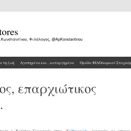
tores
.Κωνσταντίνου, Φιλόλογος, @ApKonstantinou
αι τη ζωή
Αγαπημένα και…καταργημένα
Ομάδα ΦΙΛΟσοφικού Στοχασ
ς, επαρχιώτικος
…
τικός ο Χρήστος Γιανναράς στην
«Καθημερινή»
ανιχνεύει, με ιστορικ