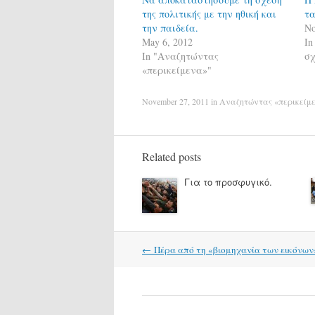
της πολιτικής με την ηθική και
τα
την παιδεία.
No
May 6, 2012
In
In "Αναζητώντας
σχ
«περικείμενα»"
November 27, 2011
in
Αναζητώντας «περικείμ
Related posts
Για το προσφυγικό.
Post
←
Πέρα από τη «βιομηχανία των εικόνων
navigation