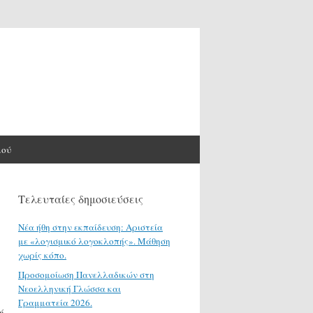
μού
Τελευταίες δημοσιεύσεις
Νέα ήθη στην εκπαίδευση: Αριστεία
με «λογισμικό λογοκλοπής». Μάθηση
χωρίς κόπο.
Προσομοίωση Πανελλαδικών στη
Νεοελληνική Γλώσσα και
Γραμματεία 2026.
ή