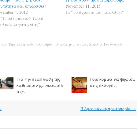
υτότητα και επιδράσεις
November 11, 2015
vember 4, 2012
In "Το σχολείο μας...αλλάζει"
 "Υποστηρικτικό Υλικό
ολικής λογοτεχνίας"
ενα»
. Tags:
ελληνικός πολιτισμός
,
ιστορία
,
μιμητισμός
,
Χρήστος Γιανναράς
Για την εξάπλωση της
Ποιο κόμμα θα ψηφίσω
καθημερινής…«καφρίλ
στις εκλογές;
ας».
»
Η Αμερικάνικη πρωτοπορία
→