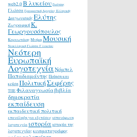
Β λυκείου
web2.0
Γκάτσος
Γλώσσα
Γραμματική Αρχαίας Ελληνικής
Ελύτης
Διαγωνισμός
Κ.
Ζωγραφική
Γεωργουσόπουλος
Μουσική
Καρυωτάκης
Μνήμη
Νεοελληνική Γλώσσα Γ λυκείου
Νεότερη
Ευρωπαϊκή
Λογοτεχνία
Νόμπελ
Παπαδιαμάντης
Ποίηση και
Σεφέρης
Πολιτική
κρίση
Φιλαναγνωσία
βιβλία
ΤΠΕ
δημοκρατία
εκπαίδευση
εκπαιδευτική πολιτική
επανάληψη για εξετάσεις
ισπανόφωνη
ιστορία
ιστορία της
λογοτεχνία
κινηματογράφος
λογοτεχνίας
μελοποίηση
κρίση