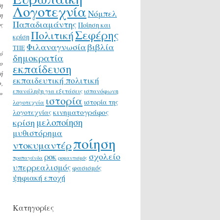
η
Λογοτεχνία
Νόμπελ
η
Παπαδιαμάντης
ς
Ποίηση και
Σεφέρης
Πολιτική
κρίση
Φιλαναγνωσία
βιβλία
ΤΠΕ
ό
δημοκρατία
ο
εκπαίδευση
ή
εκπαιδευτική πολιτική
,
επανάληψη για εξετάσεις
ισπανόφωνη
»
ιστορία
ιστορία της
λογοτεχνία
κινηματογράφος
λογοτεχνίας
μελοποίηση
κρίση
μυθιστόρημα
ποίηση
ντοκυμαντέρ
σχολείο
ροκ
προπαγάνδα
ρομαντισμός
υπερρεαλισμός
φασισμός
ψηφιακή εποχή
Κατηγορίες