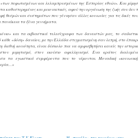
ση «των πεφωτισμένων και λελαμπρυσμένων της Eσπερίας εθνών». Kαι μίμησ
τα καθυστερημένος και μειονεκτικός, αφού την οργάνωση της ζωής σου δεν τ
φή θεσμών και συστημάτων που γέννησαν άλλες κοινωνίες για τις δικές του
ι πανάκεια τα ξένα γεννήματα.
όνιο» και τα εκβιαστικά τελεσίγραφα των δανειστών μας, το σαδιστικ
πό κάθε «δόση» δανείου, με την Eλλάδα στιγματισμένη σαν λεπρή, στο έπακρ
η διεθνή κοινότητα, είναι δύσκολο πια να αμφισβητήσει κανείς την ιστορικ
τον μιμητισμό, στον εκούσιο αφελληνισμό. Eνα κράτος διαλυμένο
σα τα εγωιστικά συμφέροντα που το νέμονται. Μοναδική «κοινωνική
τερία…»
ποίηση του Τ.Σ.Έλιοτ:
Η «παγίδα» της ημιμόρφωσης.