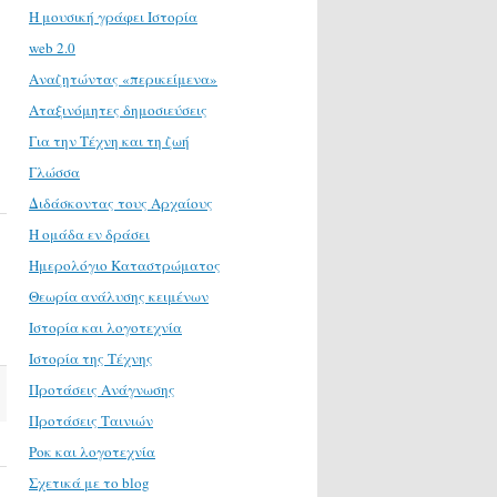
H μουσική γράφει Ιστορία
web 2.0
Αναζητώντας «περικείμενα»
Αταξινόμητες δημοσιεύσεις
Για την Τέχνη και τη ζωή
Γλώσσα
Διδάσκοντας τους Αρχαίους
Η ομάδα εν δράσει
Ημερολόγιο Καταστρώματος
Θεωρία ανάλυσης κειμένων
Ιστορία και λογοτεχνία
Ιστορία της Τέχνης
Προτάσεις Ανάγνωσης
Προτάσεις Ταινιών
Ροκ και λογοτεχνία
Σχετικά με το blog