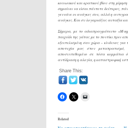
κοινωνικού και κρατικού βίου στη μίμη
σημαίνει να είσαι πάντοτε δεύτερος, πάν
γεννάνε οι ανάγκες σου, αλλά η αντιγρα
ανάγκες. Kαι συ λογαριάζεις αυταξία κα
Σήμερα, με το αδιαπραγμάτευτο «Mνημ
παιχνίδι της γάτας με το ποντίκι πριν α
εξευτελισμένη σαν χώρα – κίνδυνος για τ
αποτυχία μας στον μεταπρατισμό, σ
αποσυντεθειμένο σε τόσα κομμάτια ό
αντίδραση η αλογία, η καταστροφική υσ
Share This:
Related
Να αποκαταστήσουμε τη σχέση
Η 