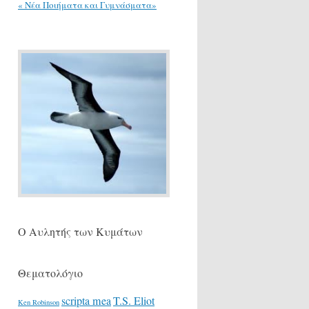
« Νέα Ποιήματα και Γυμνάσματα»
Ο Αυλητής των Κυμάτων
Θεματολόγιο
scripta mea
T.S. Eliot
Ken Robinson