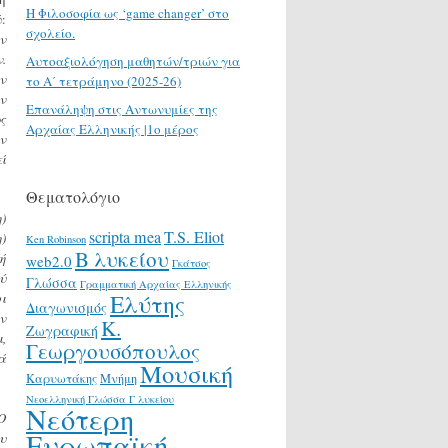
H Φιλοσοφία ως ‘game changer’ στο
:
σχολείο.
ν
.
Αυτοαξιολόγηση μαθητών/τριών για
ν
το Α΄ τετράμηνο (2025-26)
ν
Επανάληψη στις Αντωνυμίες της
ς
Αρχαίας Ελληνικής |1ο μέρος
ν
ί
Θεματολόγιο
)
scripta mea
T.S. Eliot
)
Ken Robinson
Β λυκείου
ή
web2.0
Γκάτσος
ύ
Γλώσσα
Γραμματική Αρχαίας Ελληνικής
Ελύτης
ι
Διαγωνισμός
ν
Κ.
Ζωγραφική
,
Γεωργουσόπουλος
ά
Μουσική
Καρυωτάκης
Μνήμη
Νεοελληνική Γλώσσα Γ λυκείου
Νεότερη
O
Ευρωπαϊκή
υ