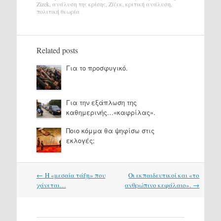
Zizek
,
ανάλυση της κρίσης
,
Ζίζεκ
,
κριτική ανάλυση
,
πολιτική θεωρία
Related posts
Για το προσφυγικό.
Για την εξάπλωση της
καθημερινής…«καφρίλας».
Ποιο κόμμα θα ψηφίσω στις
εκλογές;
Post
←
Η «μεσαία τάξη» που
Οι εκπαιδευτικοί και «το
navigation
χάνεται…
ανθρώπινο κεφάλαιο».
→