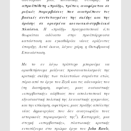
απροϋπόθετη «πράξη», τρίτον, αναφέρεται σε
ριζικές παρεμβάσεις που ανατρέπουν τις
βασικές συντεταγμένες της σκέψης και της
δράσης σε ορισμένα κοινωνικά-συμβολικά
πλαίσια.
Η «πράξη» πραγματοποιεί ό,τι
θεωρείται αδύνατο στην προϋπάρχουσα
κατάσταση και εγκαθιδρύει νέους ορίζοντες
ύπαρξης. Αυτό έκανε, λόγου χάρη, η Οκτωβριανή
Επανάσταση.
Με το εν λόγω τρίπτυχο μπορούμε να
oριοθετήσουμε μείζονες προσανατολισμούς της
κριτικής σκέψης των τελευταίων σαράντα ετών,
πέρα από το έργο του Ζizek και τις αδυναμίες του
(τη διατήρηση, αφένος, μιας ουσιαστικής
«υπερβατικής» αλήθειας που απολυτοποιεί την
εξουσιαστική πολιτική της λενινιστικής ηγεμονίας,
και την επίκληση, αφετέρου, μιας πράξης απόλυτης
νέας δημιουργίας που δεν αναγνωρίζει τους
5
ιστορικούς περιορισμούς της
). Καταρχάς, μια
στιγμή «υπερβατικής», πλατωνικής κριτικής
εντοπίζουμε στο πρώιμο έργο του
John
R
awls
,