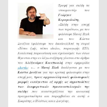
Τροφή για σκέψη το
ντοκιμαντέρ του
Γιώργου
Κεραμιδιώτη
,
«Σκέψη στην εποχή
των τεράτων», με τον
φιλόσοφο Slavoj Zizek
και τον Κώστα
Δουζίνα (φιλόσοφο του δικαίου).(Από τη σειρά
«Τόποι ζωής, τόποι ιδεών», παραγωγής ΕΤ3).
Αναλυτική παρουσίαση και σχολιασμός των όσων
θίγονται στην εν λόγω συζήτηση γίνεται στο άρθρο
του
Αλέξανδρου Κιουπκιολή
στην εφημερίδα
«Αυγή»
: «… ο
Slavoj
Zizek
διαλέγεται με τον
Κώστα Δουζίνα
για την κριτική φιλοσοφία στην
εποχή μας,
τρεις αρχαιοελληνικές φιλοσοφικές
μορφές εισάγονται εξ αρχής ως σηματοδότες
των διαφορετικών προσανατολισμών της
σκέψης
που αναστοχάζεται την κοινωνική
πραγματικότητα και παρεμβαίνει σε αυτή: ο
Σωκράτης, ο Πλάτων, και ο Διογένης.