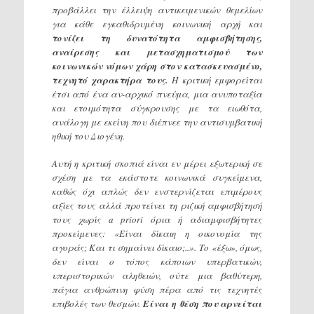
προβάλλει την έλλειψη αντικειμενικών θεμελίων
για κάθε εγκαθιδρυμένη κοινωνική αρχή και
τονίζει τη δυνατότητα αμφισβήτησης,
αναίρεσης και μετασχηματισμού των
κοινωνικών νόμων χάρη στον κατασκευασμένο,
τεχνητό χαρακτήρα τους.
Η κριτική εμφορείται
έτσι από ένα αν-αρχικό πνεύμα, μια ανυποταξία
και ετοιμότητα σύγκρουσης με τα ειωθότα,
ανάλογη με εκείνη που διέπνεε την αντισυμβατική
ηθική του Διογένη.
Αυτή η κριτική σκοπιά είναι εν μέρει εξωτερική σε
σχέση με τα εκάστοτε κοινωνικά συγκείμενα,
καθώς όχι απλώς δεν ενστερνίζεται επιμέρους
αξίες τους αλλά προτείνει τη ριζική αμφισβήτησή
τους χωρίς a priori όρια ή αδιαμφισβήτητες
προκείμενες: «Είναι δίκαιη η οικονομία της
αγοράς; Και τι σημαίνει δίκαιο;..». Το «έξω», όμως,
δεν είναι ο τόπος κάποιων υπερβατικών,
υπεριστορικών αληθειών, ούτε μια βαθύτερη,
πάγια ανθρώπινη φύση πέρα από τις τεχνητές
επιβολές των θεσμών.
Είναι η θέση που αρνείται