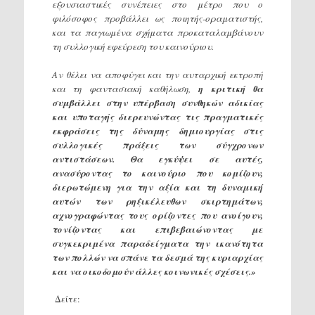
εξουσιαστικές συνέπειες στο μέτρο που ο
φιλόσοφος προβάλλει ως ποιητής-οραματιστής,
και τα παγιωμένα σχήματα προκαταλαμβάνουν
τη συλλογική εφεύρεση του καινούριου.
Αν θέλει να αποφύγει και την αυταρχική εκτροπή
και τη φαντασιακή καθήλωση,
η κριτική θα
συμβάλλει στην υπέρβαση συνθηκών αδικίας
και υποταγής διερευνώντας τις πραγματικές
εκφράσεις της δύναμης δημιουργίας στις
συλλογικές πράξεις των σύγχρονων
αντιστάσεων. Θα εγκύψει σε αυτές,
ανασύροντας το καινούριο που κομίζουν,
διερωτώμενη για την αξία και τη δυναμική
αυτών των ρηξικέλευθων σκιρτημάτων,
αχνογραφώντας τους ορίζοντες που ανοίγουν,
τονίζοντας και επιβεβαιώνοντας με
συγκεκριμένα παραδείγματα την ικανότητα
των πολλών να σπάνε τα δεσμά της κυριαρχίας
και να οικοδομούν άλλες κοινωνικές σχέσεις.»
Δείτε: