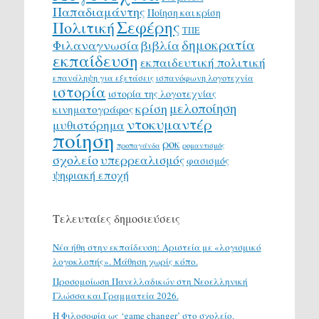
Παπαδιαμάντης
Ποίηση και κρίση
Σεφέρης
Πολιτική
ΤΠΕ
δημοκρατία
Φιλαναγνωσία
βιβλία
εκπαίδευση
εκπαιδευτική πολιτική
επανάληψη για εξετάσεις
ισπανόφωνη λογοτεχνία
ιστορία
ιστορία της λογοτεχνίας
μελοποίηση
κρίση
κινηματογράφος
ντοκυμαντέρ
μυθιστόρημα
ποίηση
ροκ
προπαγάνδα
ρομαντισμός
σχολείο
υπερρεαλισμός
φασισμός
ψηφιακή εποχή
Τελευταίες δημοσιεύσεις
Νέα ήθη στην εκπαίδευση: Αριστεία με «λογισμικό
λογοκλοπής». Μάθηση χωρίς κόπο.
Προσομοίωση Πανελλαδικών στη Νεοελληνική
Γλώσσα και Γραμματεία 2026.
H Φιλοσοφία ως ‘game changer’ στο σχολείο.