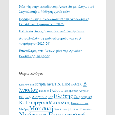
Νέα ήθη στην εκπαίδευση: Αριστεία με «λογισμικό
λογοκλοπής». Μάθηση χωρίς κόπο.
Προσομοίωση Πανελλαδικών στη Νεοελληνική
Γλώσσα και Γραμματεία 2026.
H Φιλοσοφία ως ‘game changer’ στο σχολείο.
Αυτοαξιολόγηση μαθητών/τριών για το Α΄
τετράμηνο (2025-26)
Επανάληψη στις Αντωνυμίες της Αρχαίας
Ελληνικής |1ο μέρος
Θεματολόγιο
Β
scripta mea
T.S. Eliot
web2.0
Ken Robinson
λυκείου
Γλώσσα
Γκάτσος
Γραμματική Αρχαίας
Ελύτης
Διαγωνισμός
Ζωγραφική
Ελληνικής
Κ. Γεωργουσόπουλος
Καρυωτάκης
Μουσική
Μνήμη
Νεοελληνική Γλώσσα Γ λυκείου
Νεότερη Ευρωπαϊκή