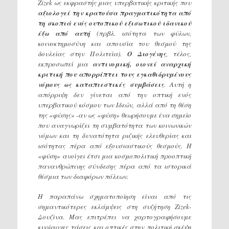
Ζizek ως εκφραστής μιας υπερβατικής κριτικής που
αξιολογεί την κρατούσα πραγματικότητα από
τη σκοπιά ενός ουτοπικού εξισωτικού ιδανικού
έξω από αυτή
(πρβλ. ισότητα των φύλων,
κοινοκτημοσύνη και απουσία του θεσμού της
δουλείας στην Πολιτεία).
Ο Διογένης
, τέλος,
εκπροσωπεί μια
αντινομική, οιονεί αναρχική
κριτική που απορρίπτει τους εγκαθιδρυμένους
νόμους ως καταπιεστικές συμβάσεις
. Αυτή η
απόρριψη δεν γίνεται από την οπτική ενός
υπερβατικού κόσμου των Ιδεών, αλλά από τη θέση
της «φύσης» -αν ως «φύση» θεωρήσουμε ένα σημείο
που αναγνωρίζει τη συμβατότητα των κοινωνικών
νόμων και τη δυνατότητα ριζικής ελευθερίας και
ισότητας πέρα από εξουσιαστικούς θεσμούς. Η
«φύση» ανοίγει έτσι μια κοσμοπολιτική προοπτική
πανανθρώπινης σύνδεσης πέρα από τα ιστορικά
θέσμια των διαφόρων πόλεων.
Η παραπάνω σχηματοποίηση είναι από τις
σημαντικότερες εκλάμψεις στη συζήτηση Ζizek-
Δουζίνα. Μας επιτρέπει να χαρτογραφήσουμε
κυρίαρχες τάσεις και οπτικές στην πολιτική σκέψη