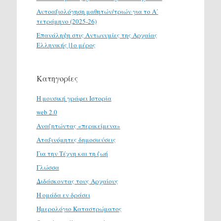
Αυτοαξιολόγηση μαθητών/τριών για το Α΄
τετράμηνο (2025-26)
Επανάληψη στις Αντωνυμίες της Αρχαίας
Ελληνικής |1ο μέρος
Κατηγορίες
H μουσική γράφει Ιστορία
web 2.0
Αναζητώντας «περικείμενα»
Αταξινόμητες δημοσιεύσεις
Για την Τέχνη και τη ζωή
Γλώσσα
Διδάσκοντας τους Αρχαίους
Η ομάδα εν δράσει
Ημερολόγιο Καταστρώματος