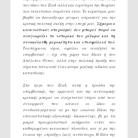
του ίδιου του Ζizek αλλά και ευρύτερα της θεωρίας
των τελευταίων σαράντα ετών. Το κυριότερο, μας
βοηθά να διανοίξουμε γόνιμες ατραπούς για την
κριτική πολιτική σκέψη στην εποχή μας.
Σήμερα ο
κανονιστικός στοχασμός δεν μπορεί παρά να
αναγνωρίζει το ιστορικό του ρίζωμα και τη
συνακόλουθη μερικότητα και επισφάλειά του
.
Ταυτόχρονα, όμως, οφείλει να αναζητεί το
υπερβατικό – όχι στη χώρα των Ιδεών ή του
Απόλυτου Όντος, αλλά στην πολιτική πράξη που
αίρεται πάνω από έναν κόσμο μαζικής αδικίας και
καταπίεσης.
Στο έργο του Ζizek, αυτή η τριάδα της
υπερβατικής, της εμμενούς και της αντινομικής
κριτικής μπορεί να συσχετιστεί (πέρα από τους
συνειρμούς που κάνουν οι ίδιοι οι
συνδιαλεγόμενοι): α) με την «αιώνια Ιδέα» της
επαναστατικής-εξισωτικής δικαιοσύνης, β) με τα
μικρά πραγματιστικά αιτήματα εντός του
καθιερωμένου κοινωνικού πλαισίου, και γ) με την
έννοια της «πράξης» (act), αντίστοιχα. Η Ιδέα της