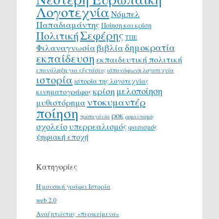
Λογοτεχνία
Νόμπελ
Παπαδιαμάντης
Ποίηση και κρίση
Σεφέρης
Πολιτική
ΤΠΕ
δημοκρατία
Φιλαναγνωσία
βιβλία
εκπαίδευση
εκπαιδευτική πολιτική
επανάληψη για εξετάσεις
ισπανόφωνη λογοτεχνία
ιστορία
ιστορία της λογοτεχνίας
μελοποίηση
κρίση
κινηματογράφος
ντοκυμαντέρ
μυθιστόρημα
ποίηση
ροκ
προπαγάνδα
ρομαντισμός
σχολείο
υπερρεαλισμός
φασισμός
ψηφιακή εποχή
Κατηγορίες
H μουσική γράφει Ιστορία
web 2.0
Αναζητώντας «περικείμενα»