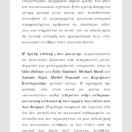
υπεριστορικό, αρχιμήδειο σημείο κρίσης των ηθών
και των κοινωνικών σχέσεων. Έτσι η μόνη δόκιμη και
γόνιμη κριτική είναι εκείνη που τοποθετείται
συνειδητά σε συγκεκριμένα κοινωνικο-ιστορικά
συμφραζόμενα, αρθρώνει τις ιδιαίτερες αξίες
τους και στηρίζεται σε αυτές για να αξιολογήσει
τη συνεπή σύλληψη και πραγμάτωσή τους στις
κοινωνικές συνθήκες όπου γίνονται δεκτές.
Η τρίτη οπτική «του Διογένη»
εκπροσωπείται
τις τελευταίες δεκαετίες από ιστορικιστές, μετα-
δομιστές και μετα-μαρξιστές στοχαστές όπως οι
Giles
Deleuze
και
Felix
Guattari
,
Michael
Hardt
και
Antonio
Negri
,
Michel
Foucault
και
Ko
ρνήλιος
Καστοριάδης
, μεταξύ άλλων. Η αφετηρία της
κριτικής εδώ είναι κοινή με εκείνη των
«κοινοτιστών» καθώς
επιμένει στην ιστορικο-
κοινωνική κατασκευή των αρχών, των αξιών και
των θεσμών.
Η κρίσιμη διαφορά της έγκειται στο
ότι δεν ασπάζεται το κοινωνικά καθιερωμένο ως
αυταξία και δεν περιορίζεται σε μια αξιολόγηση
των κοινωνικών συνθηκών εκ των ένδον, από τη
σκοπιά των δικών τους κανόνων. Αντίθετα,