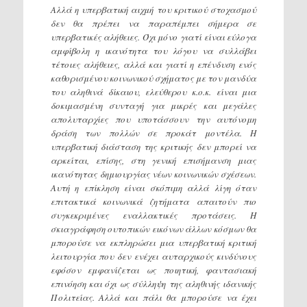
Αλλά η υπερβατική αιχμή του κριτικού στοχασμού
δεν θα πρέπει να παραπέμπει σήμερα σε
υπερβατικές αλήθειες. Όχι μόνο γιατί είναι εύλογα
αμφίβολη η ικανότητα του λόγου να συλλάβει
τέτοιες αλήθειες, αλλά και γιατί η επένδυση ενός
καθορισμένου κοινωνικού σχήματος με τον μανδύα
του αληθινά δίκαιου, ελεύθερου κ.ο.κ. είναι μια
δοκιμασμένη συνταγή για μικρές και μεγάλες
απολυταρχίες που υποτάσσουν την αυτόνομη
δράση των πολλών σε προκάτ μοντέλα. Η
υπερβατική διάσταση της κριτικής δεν μπορεί να
αρκείται, επίσης, στη γενική επισήμανση μιας
ικανότητας δημιουργίας νέων κοινωνικών σχέσεων.
Αυτή η επίκληση είναι σκόπιμη αλλά λίγη όταν
επιτακτικά κοινωνικά ζητήματα απαιτούν πιο
συγκεκριμένες εναλλακτικές προτάσεις. Η
σκιαγράφηση ουτοπικών εικόνων άλλων κόσμων θα
μπορούσε να εκπληρώσει μια υπερβατική κριτική
λειτουργία που δεν ενέχει αυταρχικούς κινδύνους
εφόσον εμφανίζεται ως ποιητική, φαντασιακή
επινόηση και όχι ως σύλληψη της αληθινής ιδανικής
Πολιτείας. Αλλά και πάλι θα μπορούσε να έχει