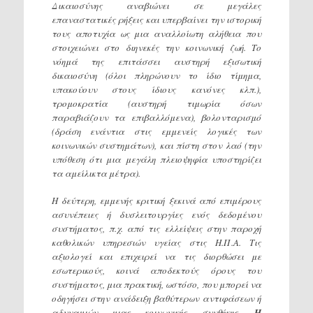
Δικαιοσύνης αναβιώνει σε μεγάλες
επαναστατικές ρήξεις και υπερβαίνει την ιστορική
τους αποτυχία ως μια αναλλοίωτη αλήθεια που
στοιχειώνει στο διηνεκές την κοινωνική ζωή. Το
νόημά της επιτάσσει αυστηρή εξισωτική
δικαιοσύνη (όλοι πληρώνουν το ίδιο τίμημα,
υπακούουν στους ίδιους κανόνες κλπ.),
τρομοκρατία (αυστηρή τιμωρία όσων
παραβιάζουν τα επιβαλλόμενα), βολονταρισμό
(δράση ενάντια στις εμμενείς λογικές των
κοινωνικών συστημάτων), και πίστη στον λαό (την
υπόθεση ότι μια μεγάλη πλειοψηφία υποστηρίζει
τα αμείλικτα μέτρα).
Η δεύτερη, εμμενής κριτική ξεκινά από επιμέρους
ασυνέπειες ή δυσλειτουργίες ενός δεδομένου
συστήματος, π.χ. από τις ελλείψεις στην παροχή
καθολικών υπηρεσιών υγείας στις Η.Π.Α. Τις
αξιολογεί και επιχειρεί να τις διορθώσει με
εσωτερικούς, κοινά αποδεκτούς όρους του
συστήματος, μια πρακτική, ωστόσο, που μπορεί να
οδηγήσει στην ανάδειξη βαθύτερων αντιφάσεων ή
αδυναμιών μιας κοινωνικής συνθήκης.
Η