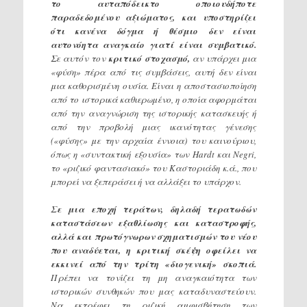
το αυταπόδεικτο οποιουδήποτε
παραδεδομένου αξιώματος, και υποστηρίζει
ότι κανένα δόγμα ή θέσμιο δεν είναι
αυτονόητα αναγκαίο γιατί είναι συμβατικό.
Σε αυτόν τον
κριτικό στοχασμό,
αν υπάρχει μια
«φύση» πέρα από τις συμβάσεις, αυτή δεν είναι
μια καθορισμένη ουσία. Είναι η αποστασιοποίηση
από το ιστορικά καθιερωμένο, η οποία αφορμάται
από την αναγνώριση της ιστορικής κατασκευής ή
από την προβολή μιας ικανότητας γένεσης
(«φύσης» με την αρχαία έννοια) του καινούριου,
όπως η «συντακτική εξουσία» των Hardt και Negri,
το «ριζικό φαντασιακό» του Καστοριάδη κ.ά., που
μπορεί να ξεπεράσει ή να αλλάξει το υπάρχον.
Σε μια εποχή τεράτων, δηλαδή τερατωδών
καταστάσεων εξαθλίωσης και καταστροφής,
αλλά και πρωτόγνωρων σχηματισμών του νέου
που αναδύεται, η κριτική σκέψη οφείλει να
εκκινεί από την τρίτη «διογενική» σκοπιά.
Πρέπει να τονίζει τη μη αναγκαιότητα των
ιστορικών συνθηκών που μας καταδυναστεύουν.
Να εκτρέφει τη ριζική αμφισβήτηση των