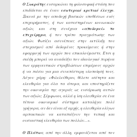
Ο
Σωκράτης
ενσαρκώνει τη φιλοσοφική στάση που
επιδίδεται σε έναν
εσωτερικό κριτικό έλεγχο
.
Ξεκινά με την αποδοχή βασικών υποθέσεων ενός
επιχειρήματος, ή των κατεστημένων κοινωνικών
αξιών, και στη συνέχεια
«αποδομεί» το
επιχείρημα
, ή τoν τρόπο πραγμάτωσης των
αξιών. Φωτίζει ασυνέπειες στην εκτύλιξη του
στοχασμού από δεδομένες προκείμενες ή στην
εφαρμογή των αρχών που επικαλούμαστε. Έτσι η
σκέψη μπορεί να αναδείξει τον ιδεολογικό πυρήνα
των ερμηνευτικών στρεβλώσεων επιμέρους αρχών
ή να πιέσει για μια συνεπέστερη υλοποίησή τους.
Λόγου χάρη: «Φιλελεύθεροι, θέλετε ισότητα και
ελευθερία για όλα τα άτομα, και υποστηρίζετε
την οικονομία της αγοράς ως ενσάρκωση αυτών
των αξιών; Σύμφωνοι, αλλά η ίση ελευθερία σε ένα
τέτοιο οικονομικό σύστημα καταλήγει πολύ
γρήγορα, αν δεν είναι εξ αρχής, η ελευθερία ολίγων
αρπακτικών να καταπιέζουν την τυπική και
ουσιαστική ελευθερία των πολλών…».
Ο Πλάτων
, από την άλλη, εμφανίζεται από τον