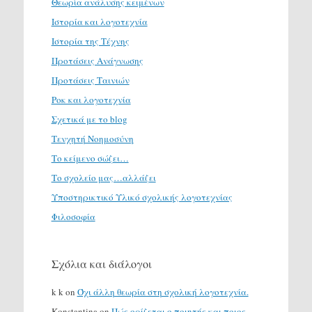
Θεωρία ανάλυσης κειμένων
Ιστορία και λογοτεχνία
Ιστορία της Τέχνης
Προτάσεις Ανάγνωσης
Προτάσεις Ταινιών
Ροκ και λογοτεχνία
Σχετικά με το blog
Τενχητή Νοημοσύνη
Το κείμενο σώζει…
Το σχολείο μας…αλλάζει
Υποστηρικτικό Υλικό σχολικής λογοτεχνίας
Φιλοσοφία
Σχόλια και διάλογοι
k k
on
Όχι άλλη θεωρία στη σχολική λογοτεχνία.
Konstantina
on
Πώς ορίζεται ο ποιητής και ποιος