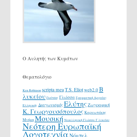
Ο Αυλητής των Κυμάτων
Θεματολόγιο
Β
scripta mea
T.S. Eliot
web2.0
Ken Robinson
λυκείου
Γλώσσα
Γκάτσος
Γραμματική Αρχαίας
Ελύτης
Διαγωνισμός
Ζωγραφική
Ελληνικής
Κ. Γεωργουσόπουλος
Καρυωτάκης
Μουσική
Μνήμη
Νεοελληνική Γλώσσα Γ λυκείου
Νεότερη Ευρωπαϊκή
Λογοτεχνία
Νόμπελ