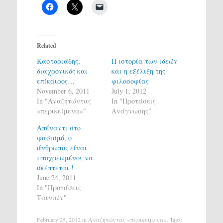
Related
Καστοριάδης,
Η ιστορία των ιδεών
διαχρονικός και
και η εξέλιξη της
επίκαιρος…
φιλοσοφίας
November 6, 2011
July 1, 2012
In "Αναζητώντας
In "Προτάσεις
«περικείμενα»"
Ανάγνωσης"
Απέναντι στο
φασισμό, ο
άνθρωπος είναι
υποχρεωμένος να
σκέπτεται !
June 24, 2011
In "Προτάσεις
Ταινιών"
February 25, 2012
in
Αναζητώντας «περικείμενα»
. Tags: