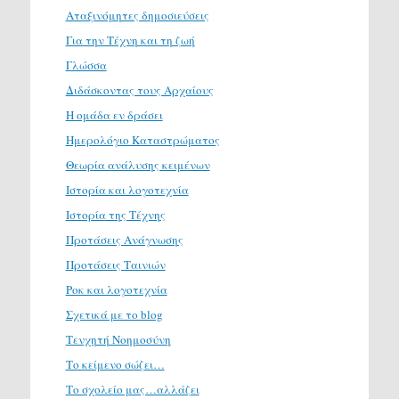
Αταξινόμητες δημοσιεύσεις
Για την Τέχνη και τη ζωή
Γλώσσα
Διδάσκοντας τους Αρχαίους
Η ομάδα εν δράσει
Ημερολόγιο Καταστρώματος
Θεωρία ανάλυσης κειμένων
Ιστορία και λογοτεχνία
Ιστορία της Τέχνης
Προτάσεις Ανάγνωσης
Προτάσεις Ταινιών
Ροκ και λογοτεχνία
Σχετικά με το blog
Τενχητή Νοημοσύνη
Το κείμενο σώζει…
Το σχολείο μας…αλλάζει