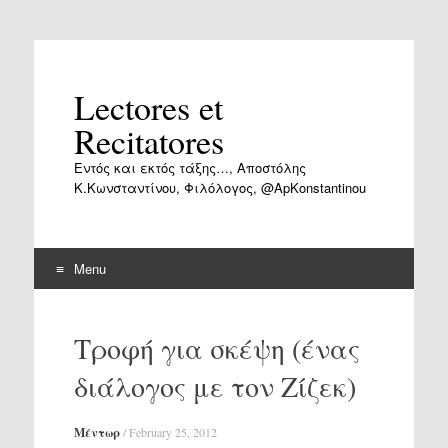
Lectores et
Recitatores
Εντός και εκτός τάξης…, Αποστόλης
Κ.Κωνσταντίνου, Φιλόλογος, @ApKonstantinou
Menu
Skip
to
Τροφή για σκέψη (ένας
content
διάλογος με τον Ζίζεκ)
Μέντωρ
/
February 25, 2012