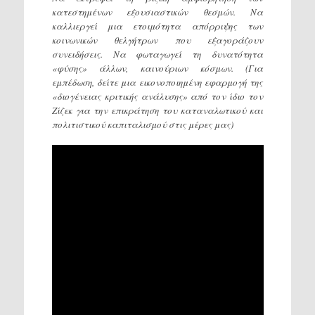
κατεστημένων εξουσιαστικών θεσμών. Να
καλλιεργεί μια ετοιμότητα απόρριψης των
κοινωνικών θελγήτρων που εξαγοράζουν
συνειδήσεις. Να φωταγωγεί τη δυνατότητα
«φύσης» άλλων, καινούριων κόσμων. (Για
εμπέδωση, δείτε μια εικονοποιημένη εφαρμογή της
«διογένειας κριτικής ανάλυσης» από τον ίδιο τον
Ζίζεκ για την επικράτηση του καταναλωτικού και
πολιτιστικού καπιταλισμού στις μέρες μας)