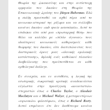
Θεωρία της Δικαιοσύνης και στην αντίστοιχη
ερμηνεία του δικαίου στη Θεωρία της
Επικοινωνιακής Δράσης του
J
ü
rgen
Habermas
. Εδώ
η σκέψη προσπαθεί να αχθεί πέρα από το
κοινωνικο-ιστορικό της ρίζωμα και να συλλάβει
κανόνες δικαίου «sub specie aeternitatis». Αυτό το
επιδιώκει είτε από μια «πρωταρχική θέση» που
θέλει να καλύψει με «πέπλο άγνοιας» τους
ιδιαίτερους κοινωνικούς καθορισμούς κάθε
θεώρησης του δικαίου, είτε διατυπώνοντας τους
διιστορικούς όρους μιας «ιδανικής ομιλιακής
κατάστασης», δηλαδή ενός καθολικού πλαισίου
διαβούλευσης που προϋποτίθεται σε κάθε
ορθολογικό διάλογο.
Εν συνεχεία, και εν αντιθέσει, η λογική της
εσωτερικής, σωκρατικής κριτικής αναδεικνύεται
εύγλωττα στην προσέγγιση «κοινοτιστών»
στοχαστών όπως ο
Charles
Taylor
, o
Alasdair
MacIntyre
και ο
Michael
Walzer
, ή μεταμοντέρνων
«ειρωνικών» φιλοσόφων», όπως ο
Richard
Rorty
.
Αυτοί επιμένουν ότι δεν διαθέτουμε κανένα