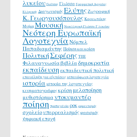
λυκείου
Γλώσσα
Γκάτσος
Γραμματική Αρχαίας
Ελύτης
Διαγωνισμός
Ζωγραφική
Ελληνικής
Κ. Γεωργουσόπουλος
Καρυωτάκης
Μουσική
Μνήμη
Νεοελληνική Γλώσσα Γ λυκείου
Νεότερη Ευρωπαϊκή
Λογοτεχνία
Νόμπελ
Παπαδιαμάντης
Ποίηση και κρίση
Σεφέρης
Πολιτική
ΤΠΕ
δημοκρατία
Φιλαναγνωσία
βιβλία
εκπαίδευση
εκπαιδευτική πολιτική
επανάληψη για εξετάσεις
ισπανόφωνη λογοτεχνία
ιστορία
ιστορία της λογοτεχνίας
μελοποίηση
κρίση
κινηματογράφος
ντοκυμαντέρ
μυθιστόρημα
ποίηση
ροκ
προπαγάνδα
ρομαντισμός
σχολείο
υπερρεαλισμός
φασισμός
ψηφιακή εποχή