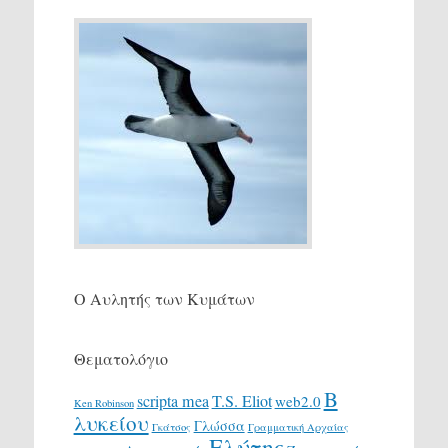
Ο Αυλητής των Κυμάτων
Θεματολόγιο
Β
scripta mea
T.S. Eliot
web2.0
Ken Robinson
λυκείου
Γλώσσα
Γκάτσος
Γραμματική Αρχαίας
Ελύτης