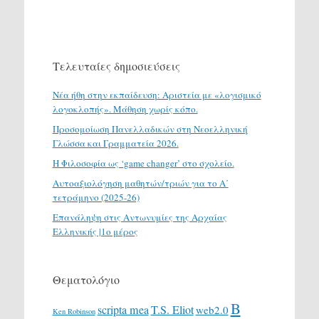
Τελευταίες δημοσιεύσεις
Νέα ήθη στην εκπαίδευση: Αριστεία με «λογισμικό
λογοκλοπής». Μάθηση χωρίς κόπο.
Προσομοίωση Πανελλαδικών στη Νεοελληνική
Γλώσσα και Γραμματεία 2026.
H Φιλοσοφία ως ‘game changer’ στο σχολείο.
Αυτοαξιολόγηση μαθητών/τριών για το Α΄
τετράμηνο (2025-26)
Επανάληψη στις Αντωνυμίες της Αρχαίας
Ελληνικής |1ο μέρος
Θεματολόγιο
Β
scripta mea
T.S. Eliot
web2.0
Ken Robinson