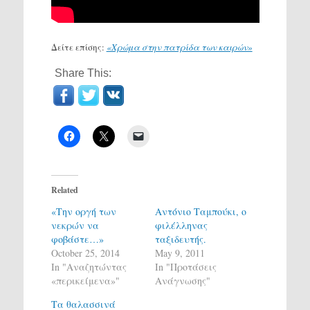
Δείτε επίσης:
«Χρώμα στην πατρίδα των καιρών»
Share This:
Related
«Την οργή των
Αντόνιο Ταμπούκι, ο
νεκρών να
φιλέλληνας
φοβάστε…»
ταξιδευτής.
October 25, 2014
May 9, 2011
In "Αναζητώντας
In "Προτάσεις
«περικείμενα»"
Ανάγνωσης"
Τα θαλασσινά