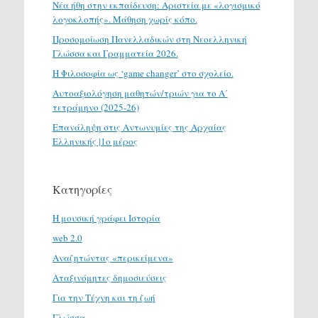
Νέα ήθη στην εκπαίδευση: Αριστεία με «λογισμικό
λογοκλοπής». Μάθηση χωρίς κόπο.
Προσομοίωση Πανελλαδικών στη Νεοελληνική
Γλώσσα και Γραμματεία 2026.
H Φιλοσοφία ως ‘game changer’ στο σχολείο.
Αυτοαξιολόγηση μαθητών/τριών για το Α΄
τετράμηνο (2025-26)
Επανάληψη στις Αντωνυμίες της Αρχαίας
Ελληνικής |1ο μέρος
Κατηγορίες
H μουσική γράφει Ιστορία
web 2.0
Αναζητώντας «περικείμενα»
Αταξινόμητες δημοσιεύσεις
Για την Τέχνη και τη ζωή
Γλώσσα