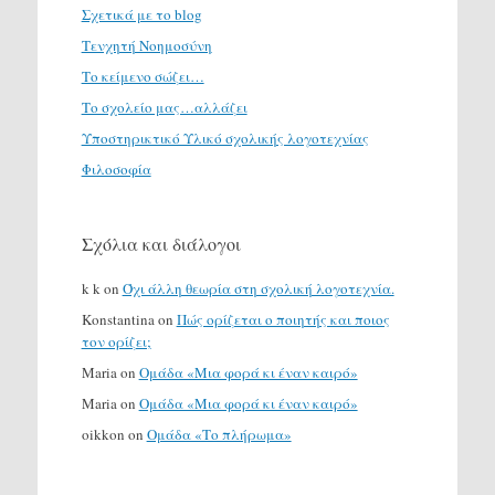
Σχετικά με το blog
Τενχητή Νοημοσύνη
Το κείμενο σώζει…
Το σχολείο μας…αλλάζει
Υποστηρικτικό Υλικό σχολικής λογοτεχνίας
Φιλοσοφία
Σχόλια και διάλογοι
k k
on
Όχι άλλη θεωρία στη σχολική λογοτεχνία.
Konstantina
on
Πώς ορίζεται ο ποιητής και ποιος
τον ορίζει;
Maria
on
Ομάδα «Μια φορά κι έναν καιρό»
Maria
on
Ομάδα «Μια φορά κι έναν καιρό»
oikkon
on
Ομάδα «Το πλήρωμα»