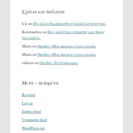
Σχόλια και διάλογοι
k k
on
Όχι άλλη θεωρία στη σχολική λογοτεχνία.
Konstantina
on
Πώς ορίζεται ο ποιητής και ποιος
τον ορίζει;
Maria
on
Ομάδα «Μια φορά κι έναν καιρό»
Maria
on
Ομάδα «Μια φορά κι έναν καιρό»
oikkon
on
Ομάδα «Το πλήρωμα»
Μετα – δεδομένα
Register
Log in
Entries feed
Comments feed
WordPress.org