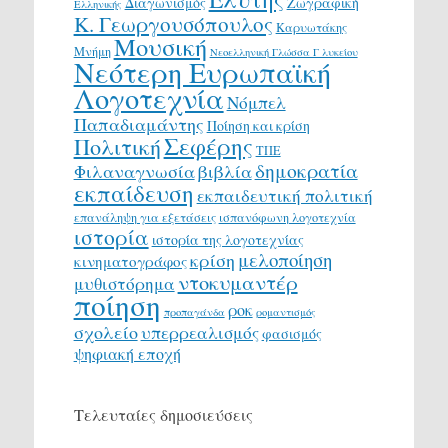
Διαγωνισμός
Ζωγραφική
Ελληνικής
Κ. Γεωργουσόπουλος
Καρυωτάκης
Μουσική
Μνήμη
Νεοελληνική Γλώσσα Γ λυκείου
Νεότερη Ευρωπαϊκή
Λογοτεχνία
Νόμπελ
Παπαδιαμάντης
Ποίηση και κρίση
Σεφέρης
Πολιτική
ΤΠΕ
δημοκρατία
Φιλαναγνωσία
βιβλία
εκπαίδευση
εκπαιδευτική πολιτική
επανάληψη για εξετάσεις
ισπανόφωνη λογοτεχνία
ιστορία
ιστορία της λογοτεχνίας
μελοποίηση
κρίση
κινηματογράφος
ντοκυμαντέρ
μυθιστόρημα
ποίηση
ροκ
προπαγάνδα
ρομαντισμός
σχολείο
υπερρεαλισμός
φασισμός
ψηφιακή εποχή
Τελευταίες δημοσιεύσεις