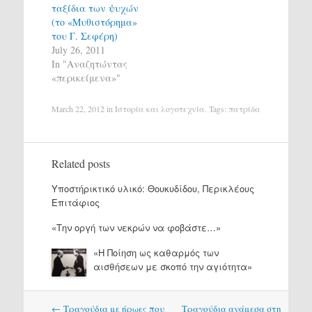
ταξίδια των ψυχών
(το «Μυθιστόρημα»
του Γ. Σεφέρη)
July 26, 2011
In "Αναζητώντας
«περικείμενα»"
March 22, 2012
in
Ιστορία και λογοτεχνία
. Tags:
πατρίδα
Related posts
Υποστήρικτικό υλικό: Θουκυδίδου, Περικλέους
Επιτάφιος
«Την οργή των νεκρών να φοβάστε…»
«Η Ποίηση ως καθαρμός των
αισθήσεων με σκοπό την αγιότητα»
Post
←
Τραγούδια με ήρωες που
Τραγούδια ανάμεσα στη