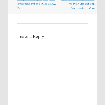
navigation
ανασταίνονται δίπλα μας…
νοσταλγία και στη
IV
δοκιμασία… V
→
Leave a Reply