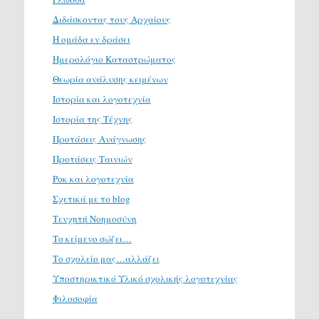
Διδάσκοντας τους Αρχαίους
Η ομάδα εν δράσει
Ημερολόγιο Καταστρώματος
Θεωρία ανάλυσης κειμένων
Ιστορία και λογοτεχνία
Ιστορία της Τέχνης
Προτάσεις Ανάγνωσης
Προτάσεις Ταινιών
Ροκ και λογοτεχνία
Σχετικά με το blog
Τενχητή Νοημοσύνη
Το κείμενο σώζει…
Το σχολείο μας…αλλάζει
Υποστηρικτικό Υλικό σχολικής λογοτεχνίας
Φιλοσοφία