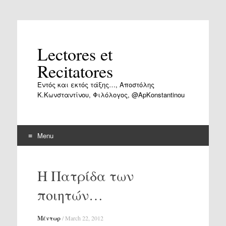
Lectores et
Recitatores
Εντός και εκτός τάξης…, Αποστόλης
Κ.Κωνσταντίνου, Φιλόλογος, @ApKonstantinou
Menu
Skip
to
Η Πατρίδα των
content
ποιητών…
Μέντωρ
/
March 22, 2012