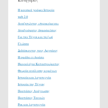
Κατηγορίες
H μουσική γράφει Ιστορία
web 2.0
Αναζητώντας «περικείμενα»
Αταξινόμητες δημοσιεύσεις
Για την Τέχνη και τη ζωή
Γλώσσα
Διδάσκοντας τους Αρχαίους
Η ομάδα εν δράσει
Ημερολόγιο Καταστρώματος
Θεωρία ανάλυσης κειμένων
Ιστορία και λογοτεχνία
Ιστορία της Τέχνης
Προτάσεις Ανάγνωσης
Προτάσεις Ταινιών
Ροκ και λογοτεχνία