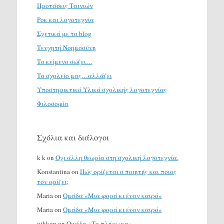
Προτάσεις Ταινιών
Ροκ και λογοτεχνία
Σχετικά με το blog
Τενχητή Νοημοσύνη
Το κείμενο σώζει…
Το σχολείο μας…αλλάζει
Υποστηρικτικό Υλικό σχολικής λογοτεχνίας
Φιλοσοφία
Σχόλια και διάλογοι
k k
on
Όχι άλλη θεωρία στη σχολική λογοτεχνία.
Konstantina
on
Πώς ορίζεται ο ποιητής και ποιος
τον ορίζει;
Maria
on
Ομάδα «Μια φορά κι έναν καιρό»
Maria
on
Ομάδα «Μια φορά κι έναν καιρό»
oikkon
on
Ομάδα «Το πλήρωμα»