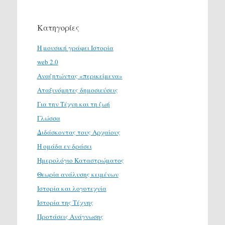
Κατηγορίες
H μουσική γράφει Ιστορία
web 2.0
Αναζητώντας «περικείμενα»
Αταξινόμητες δημοσιεύσεις
Για την Τέχνη και τη ζωή
Γλώσσα
Διδάσκοντας τους Αρχαίους
Η ομάδα εν δράσει
Ημερολόγιο Καταστρώματος
Θεωρία ανάλυσης κειμένων
Ιστορία και λογοτεχνία
Ιστορία της Τέχνης
Προτάσεις Ανάγνωσης