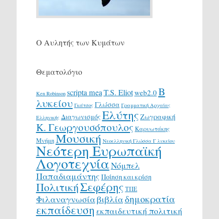
Ο Αυλητής των Κυμάτων
Θεματολόγιο
Β
scripta mea
T.S. Eliot
web2.0
Ken Robinson
λυκείου
Γλώσσα
Γκάτσος
Γραμματική Αρχαίας
Ελύτης
Διαγωνισμός
Ζωγραφική
Ελληνικής
Κ. Γεωργουσόπουλος
Καρυωτάκης
Μουσική
Μνήμη
Νεοελληνική Γλώσσα Γ λυκείου
Νεότερη Ευρωπαϊκή
Λογοτεχνία
Νόμπελ
Παπαδιαμάντης
Ποίηση και κρίση
Σεφέρης
Πολιτική
ΤΠΕ
δημοκρατία
Φιλαναγνωσία
βιβλία
εκπαίδευση
εκπαιδευτική πολιτική