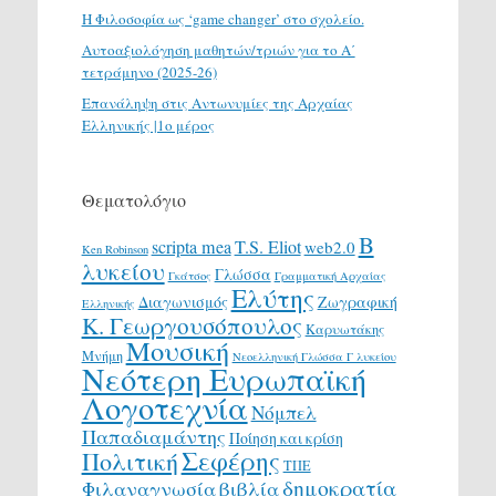
H Φιλοσοφία ως ‘game changer’ στο σχολείο.
Αυτοαξιολόγηση μαθητών/τριών για το Α΄
τετράμηνο (2025-26)
Επανάληψη στις Αντωνυμίες της Αρχαίας
Ελληνικής |1ο μέρος
Θεματολόγιο
Β
scripta mea
T.S. Eliot
web2.0
Ken Robinson
λυκείου
Γλώσσα
Γκάτσος
Γραμματική Αρχαίας
Ελύτης
Διαγωνισμός
Ζωγραφική
Ελληνικής
Κ. Γεωργουσόπουλος
Καρυωτάκης
Μουσική
Μνήμη
Νεοελληνική Γλώσσα Γ λυκείου
Νεότερη Ευρωπαϊκή
Λογοτεχνία
Νόμπελ
Παπαδιαμάντης
Ποίηση και κρίση
Σεφέρης
Πολιτική
ΤΠΕ
δημοκρατία
Φιλαναγνωσία
βιβλία