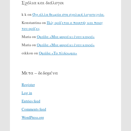
Σχόλια και διάλογοι
k k
on
Όχι άλλη θεωρία στη σχολική λογοτεχνία.
Konstantina
on
Πώς ορίζεται ο ποιητής και ποιος
τον ορίζει;
Maria
on
Ομάδα «Μια φορά κι έναν καιρό»
Maria
on
Ομάδα «Μια φορά κι έναν καιρό»
oikkon
on
Ομάδα «Το πλήρωμα»
Μετα – δεδομένα
Register
Log in
Entries feed
Comments feed
WordPress.org