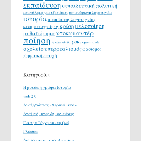
εκπαίδευση
εκπαιδευτική πολιτική
επανάληψη για εξετάσεις
ισπανόφωνη λογοτεχνία
ιστορία
ιστορία της λογοτεχνίας
μελοποίηση
κρίση
κινηματογράφος
ντοκυμαντέρ
μυθιστόρημα
ποίηση
ροκ
προπαγάνδα
ρομαντισμός
σχολείο
υπερρεαλισμός
φασισμός
ψηφιακή εποχή
Κατηγορίες
H μουσική γράφει Ιστορία
web 2.0
Αναζητώντας «περικείμενα»
Αταξινόμητες δημοσιεύσεις
Για την Τέχνη και τη ζωή
Γλώσσα
Διδάσκοντας τους Αρχαίους