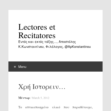
Lectores et
Recitatores
Εντός και εκτός τάξης…, Αποστόλης
Κ.Κωνσταντίνου, Φιλόλογος, @ApKonstantinou
Menu
Skip
to
Χρή Ιστορειν…
content
Μέντωρ
/
March 5, 2012
Το οπτικοποιημένο υλικό που παραθέτουμε,