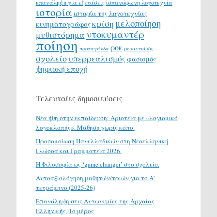
επανάληψη για εξετάσεις
ισπανόφωνη λογοτεχνία
ιστορία
ιστορία της λογοτεχνίας
μελοποίηση
κρίση
κινηματογράφος
ντοκυμαντέρ
μυθιστόρημα
ποίηση
ροκ
προπαγάνδα
ρομαντισμός
σχολείο
υπερρεαλισμός
φασισμός
ψηφιακή εποχή
Τελευταίες δημοσιεύσεις
Νέα ήθη στην εκπαίδευση: Αριστεία με «λογισμικό
λογοκλοπής». Μάθηση χωρίς κόπο.
Προσομοίωση Πανελλαδικών στη Νεοελληνική
Γλώσσα και Γραμματεία 2026.
H Φιλοσοφία ως ‘game changer’ στο σχολείο.
Αυτοαξιολόγηση μαθητών/τριών για το Α΄
τετράμηνο (2025-26)
Επανάληψη στις Αντωνυμίες της Αρχαίας
Ελληνικής |1ο μέρος