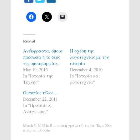
Related
Ανέκφραστα, όμοια
Η σχέση της
πρόσωπα ή το δέος
λογοτεχνίας με την
της ομοιομορφίας.
ιστορία
May 19, 2015
December 4, 2010
In "Ιστορία της
In "Ιστορία και
Τέχνης"
λογοτεχνία"
Ουτοπίες τέλος…
December 22, 2011
In "Προτάσεις
Ανάγνωσης"
March 5, 2012
in
H μουσική γράφει Ιστορία
. Tags:
20ος
αιώνας
,
ιστορία