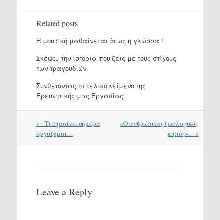
Related posts
Η μουσική μαθαίνεται όπως η γλώσσα !
Σκέψου την ιστορία που ζεις με τους στίχους
των τραγουδιών
Συνθέτοντας το τελικό κείμενο της
Ερευνητικής μας Εργασίας
Post
←
Τι σημαίνει σήμερα
«Ο ανθρώπινος ζωολογικός
navigation
εργάζομαι…
κήπος».
→
Leave a Reply