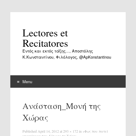
Lectores et
Recitatores
Εντός και εκτός τάξης…, Αποστόλης
Κ.Κωνσταντίνου, Φιλόλογος, @ApKonstantinou
Menu
Skip
to
Ανάσταση_Μονή της
content
Χώρας
Published
April 14, 2012
at
293 × 172
in
«Φως που πατεί
χαρούμενο τον Άδη και το Χάρο»