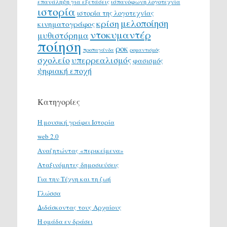
επανάληψη για εξετάσεις
ισπανόφωνη λογοτεχνία
ιστορία
ιστορία της λογοτεχνίας
μελοποίηση
κρίση
κινηματογράφος
ντοκυμαντέρ
μυθιστόρημα
ποίηση
ροκ
προπαγάνδα
ρομαντισμός
σχολείο
υπερρεαλισμός
φασισμός
ψηφιακή εποχή
Κατηγορίες
H μουσική γράφει Ιστορία
web 2.0
Αναζητώντας «περικείμενα»
Αταξινόμητες δημοσιεύσεις
Για την Τέχνη και τη ζωή
Γλώσσα
Διδάσκοντας τους Αρχαίους
Η ομάδα εν δράσει