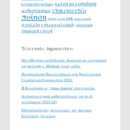
μελοποίηση
κρίση
κινηματογράφος
ντοκυμαντέρ
μυθιστόρημα
ποίηση
ροκ
προπαγάνδα
ρομαντισμός
σχολείο
υπερρεαλισμός
φασισμός
ψηφιακή εποχή
Τελευταίες δημοσιεύσεις
Νέα ήθη στην εκπαίδευση: Αριστεία με «λογισμικό
λογοκλοπής». Μάθηση χωρίς κόπο.
Προσομοίωση Πανελλαδικών στη Νεοελληνική
Γλώσσα και Γραμματεία 2026.
H Φιλοσοφία ως ‘game changer’ στο σχολείο.
Αυτοαξιολόγηση μαθητών/τριών για το Α΄
τετράμηνο (2025-26)
Επανάληψη στις Αντωνυμίες της Αρχαίας
Ελληνικής |1ο μέρος