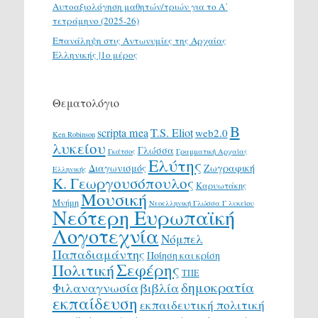
Αυτοαξιολόγηση μαθητών/τριών για το Α΄
τετράμηνο (2025-26)
Επανάληψη στις Αντωνυμίες της Αρχαίας
Ελληνικής |1ο μέρος
Θεματολόγιο
Β
scripta mea
T.S. Eliot
web2.0
Ken Robinson
λυκείου
Γλώσσα
Γκάτσος
Γραμματική Αρχαίας
Ελύτης
Διαγωνισμός
Ζωγραφική
Ελληνικής
Κ. Γεωργουσόπουλος
Καρυωτάκης
Μουσική
Μνήμη
Νεοελληνική Γλώσσα Γ λυκείου
Νεότερη Ευρωπαϊκή
Λογοτεχνία
Νόμπελ
Παπαδιαμάντης
Ποίηση και κρίση
Σεφέρης
Πολιτική
ΤΠΕ
δημοκρατία
Φιλαναγνωσία
βιβλία
εκπαίδευση
εκπαιδευτική πολιτική