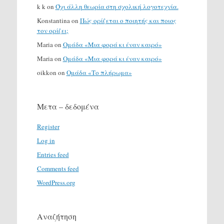
k k
on
Όχι άλλη θεωρία στη σχολική λογοτεχνία.
Konstantina
on
Πώς ορίζεται ο ποιητής και ποιος
τον ορίζει;
Maria
on
Ομάδα «Μια φορά κι έναν καιρό»
Maria
on
Ομάδα «Μια φορά κι έναν καιρό»
oikkon
on
Ομάδα «Το πλήρωμα»
Μετα – δεδομένα
Register
Log in
Entries feed
Comments feed
WordPress.org
Αναζήτηση