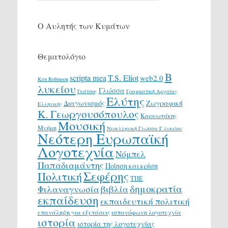
Ο Αυλητής των Κυμάτων
Θεματολόγιο
Β
scripta mea
T.S. Eliot
web2.0
Ken Robinson
λυκείου
Γλώσσα
Γκάτσος
Γραμματική Αρχαίας
Ελύτης
Διαγωνισμός
Ζωγραφική
Ελληνικής
Κ. Γεωργουσόπουλος
Καρυωτάκης
Μουσική
Μνήμη
Νεοελληνική Γλώσσα Γ λυκείου
Νεότερη Ευρωπαϊκή
Λογοτεχνία
Νόμπελ
Παπαδιαμάντης
Ποίηση και κρίση
Σεφέρης
Πολιτική
ΤΠΕ
δημοκρατία
Φιλαναγνωσία
βιβλία
εκπαίδευση
εκπαιδευτική πολιτική
επανάληψη για εξετάσεις
ισπανόφωνη λογοτεχνία
ιστορία
ιστορία της λογοτεχνίας