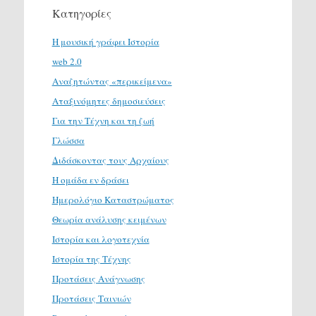
Κατηγορίες
H μουσική γράφει Ιστορία
web 2.0
Αναζητώντας «περικείμενα»
Αταξινόμητες δημοσιεύσεις
Για την Τέχνη και τη ζωή
Γλώσσα
Διδάσκοντας τους Αρχαίους
Η ομάδα εν δράσει
Ημερολόγιο Καταστρώματος
Θεωρία ανάλυσης κειμένων
Ιστορία και λογοτεχνία
Ιστορία της Τέχνης
Προτάσεις Ανάγνωσης
Προτάσεις Ταινιών