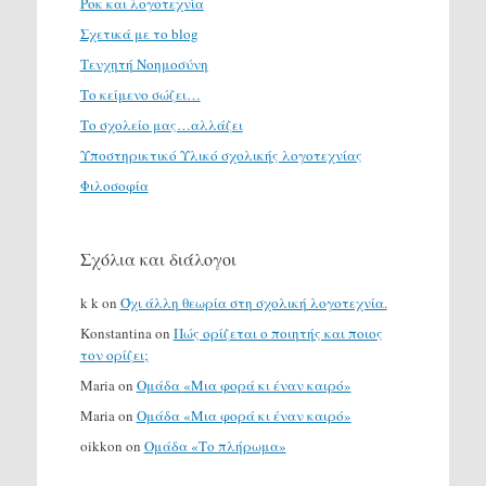
Ροκ και λογοτεχνία
Σχετικά με το blog
Τενχητή Νοημοσύνη
Το κείμενο σώζει…
Το σχολείο μας…αλλάζει
Υποστηρικτικό Υλικό σχολικής λογοτεχνίας
Φιλοσοφία
Σχόλια και διάλογοι
k k
on
Όχι άλλη θεωρία στη σχολική λογοτεχνία.
Konstantina
on
Πώς ορίζεται ο ποιητής και ποιος
τον ορίζει;
Maria
on
Ομάδα «Μια φορά κι έναν καιρό»
Maria
on
Ομάδα «Μια φορά κι έναν καιρό»
oikkon
on
Ομάδα «Το πλήρωμα»