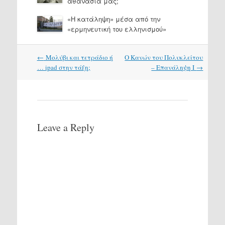
αθανασία μας;
«Η κατάληψη» μέσα από την
«ερμηνευτική του ελληνισμού»
Post
←
Μολύβι και τετράδιο ή
Ο Κανών του Πολυκλείτου
navigation
… ipad στην τάξη;
– Επανάληψη Ι
→
Leave a Reply