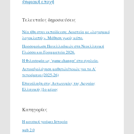
ψηφιακή εποχή
Τελευταίες δημοσιεύσεις
Νέα ήθη στην εκπαίδευση: Αριστεία με «λογισμικό
λογοκλοπής». Μάθηση χωρίς κόπο.
Προσομοίωση Πανελλαδικών στη Νεοελληνική
Γλώσσα και Γραμματεία 2026.
H Φιλοσοφία ως ‘game changer’ στο σχολείο.
Αυτοαξιολόγηση μαθητών/τριών για το Α΄
τετράμηνο (2025-26)
Επανάληψη στις Αντωνυμίες της Αρχαίας
Ελληνικής |1ο μέρος
Κατηγορίες
H μουσική γράφει Ιστορία
web 2.0