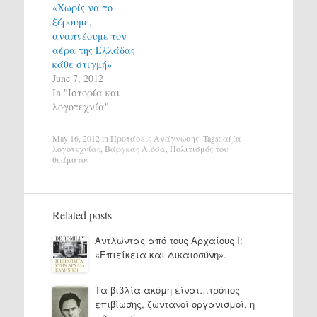
«Χωρίς να το
ξέρουμε,
αναπνέουμε τον
αέρα της Ελλάδας
κάθε στιγμή»
June 7, 2012
In "Ιστορία και
λογοτεχνία"
May 16, 2012
in
Προτάσεις Ανάγνωσης
. Tags:
αξία
λογοτεχνίας
,
Βάργκας Λιόσα
,
Πολιτισμός του
θεάματος
Related posts
Αντλώντας από τους Αρχαίους Ι:
«Επιείκεια και Δικαιοσύνη».
Τα βιβλία ακόμη είναι…τρόπος
επιβίωσης, ζωντανοί οργανισμοί, η