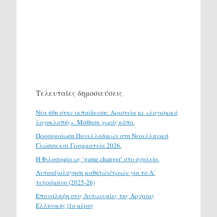
Τελευταίες δημοσιεύσεις
Νέα ήθη στην εκπαίδευση: Αριστεία με «λογισμικό
λογοκλοπής». Μάθηση χωρίς κόπο.
Προσομοίωση Πανελλαδικών στη Νεοελληνική
Γλώσσα και Γραμματεία 2026.
H Φιλοσοφία ως ‘game changer’ στο σχολείο.
Αυτοαξιολόγηση μαθητών/τριών για το Α΄
τετράμηνο (2025-26)
Επανάληψη στις Αντωνυμίες της Αρχαίας
Ελληνικής |1ο μέρος