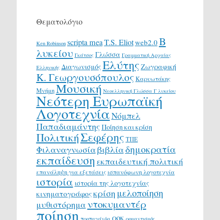
Θεματολόγιο
Β
scripta mea
T.S. Eliot
web2.0
Ken Robinson
λυκείου
Γλώσσα
Γκάτσος
Γραμματική Αρχαίας
Ελύτης
Διαγωνισμός
Ζωγραφική
Ελληνικής
Κ. Γεωργουσόπουλος
Καρυωτάκης
Μουσική
Μνήμη
Νεοελληνική Γλώσσα Γ λυκείου
Νεότερη Ευρωπαϊκή
Λογοτεχνία
Νόμπελ
Παπαδιαμάντης
Ποίηση και κρίση
Σεφέρης
Πολιτική
ΤΠΕ
δημοκρατία
Φιλαναγνωσία
βιβλία
εκπαίδευση
εκπαιδευτική πολιτική
επανάληψη για εξετάσεις
ισπανόφωνη λογοτεχνία
ιστορία
ιστορία της λογοτεχνίας
μελοποίηση
κρίση
κινηματογράφος
ντοκυμαντέρ
μυθιστόρημα
ποίηση
ροκ
προπαγάνδα
ρομαντισμός