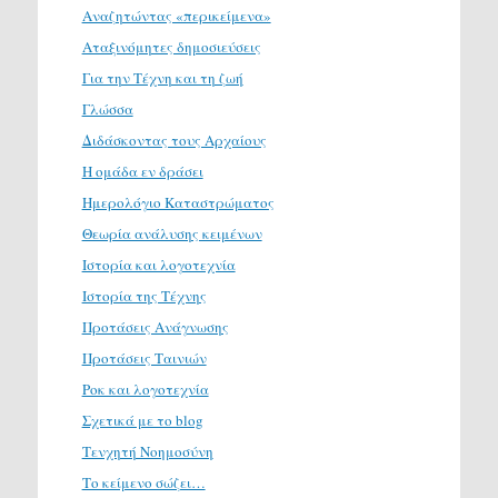
Αναζητώντας «περικείμενα»
Αταξινόμητες δημοσιεύσεις
Για την Τέχνη και τη ζωή
Γλώσσα
Διδάσκοντας τους Αρχαίους
Η ομάδα εν δράσει
Ημερολόγιο Καταστρώματος
Θεωρία ανάλυσης κειμένων
Ιστορία και λογοτεχνία
Ιστορία της Τέχνης
Προτάσεις Ανάγνωσης
Προτάσεις Ταινιών
Ροκ και λογοτεχνία
Σχετικά με το blog
Τενχητή Νοημοσύνη
Το κείμενο σώζει…