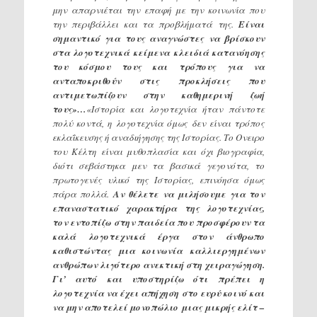
μην απαρνιέται την επαφή με την κοινωνία που
την περιβάλλει και τα προβλήματά της.
Είναι
σημαντικό για τους αναγνώστες να βρίσκουν
στα λογοτεχνικά κείμενα κλειδιά κατανόησης
του κόσμου τους και τρόπους για να
ανταποκριθούν στις προκλήσεις που
αντιμετωπίζουν στην καθημερινή ζωή
τους»…
«Ιστορία και λογοτεχνία ήταν πάντοτε
πολύ κοντά, η λογοτεχνία όμως δεν είναι τρόπος
εκλαΐκευσης ή αναδιήγησης της Ιστορίας. Το Ονειρο
του Κέλτη είναι μυθοπλασία και όχι βιογραφία,
διότι σεβάστηκα μεν τα βασικά γεγονότα, το
πρωτογενές υλικό της Ιστορίας, επινόησα όμως
πάρα πολλά.
Αν θέλετε να μιλήσουμε για τον
επαναστατικό χαρακτήρα της λογοτεχνίας,
τον εντοπίζω στην παιδεία που προσφέρουν τα
καλά λογοτεχνικά έργα στον άνθρωπο
καθιστώντας μια κοινωνία καλλιεργημένων
ανθρώπων λιγότερο ανεκτική στη χειραγώγηση.
Γι’ αυτό και υποστηρίζω ότι πρέπει η
λογοτεχνία να έχει απήχηση στο ευρύ κοινό και
να μην αποτελεί μονοπώλιο μιας μικρής ελίτ –