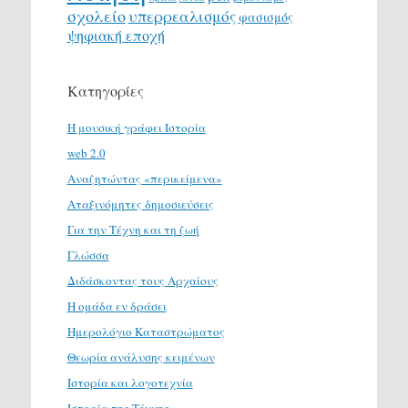
σχολείο
υπερρεαλισμός
φασισμός
ψηφιακή εποχή
Κατηγορίες
H μουσική γράφει Ιστορία
web 2.0
Αναζητώντας «περικείμενα»
Αταξινόμητες δημοσιεύσεις
Για την Τέχνη και τη ζωή
Γλώσσα
Διδάσκοντας τους Αρχαίους
Η ομάδα εν δράσει
Ημερολόγιο Καταστρώματος
Θεωρία ανάλυσης κειμένων
Ιστορία και λογοτεχνία
Ιστορία της Τέχνης