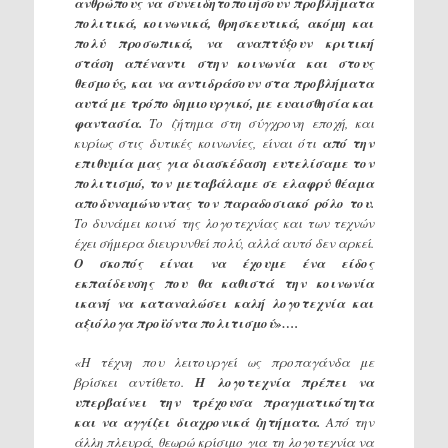
ανθρώπους να συνειδητοποιήσουν προβλήματα
πολιτικά, κοινωνικά, θρησκευτικά, ακόμη και
πολύ προσωπικά, να αναπτύξουν κριτική
στάση απέναντι στην κοινωνία και στους
θεσμούς, και να αντιδράσουν στα προβλήματα
αυτά με τρόπο δημιουργικό, με ευαισθησία και
φαντασία.
Το ζήτημα στη σύγχρονη εποχή, και
κυρίως στις δυτικές κοινωνίες, είναι ότι
από την
επιθυμία μας για διασκέδαση ευτελίσαμε τον
πολιτισμό, τον μεταβάλαμε σε ελαφρύ θέαμα
αποδυναμώνοντας τον παραδοσιακό ρόλο του.
Το δυνάμει κοινό της λογοτεχνίας και των τεχνών
έχει σήμερα διευρυνθεί πολύ, αλλά αυτό δεν αρκεί.
Ο σκοπός είναι να έχουμε ένα είδος
εκπαίδευσης που θα καθιστά την κοινωνία
ικανή να καταναλώσει καλή λογοτεχνία και
αξιόλογα προϊόντα πολιτισμού»….
«Η τέχνη που λειτουργεί ως προπαγάνδα με
βρίσκει αντίθετο.
Η λογοτεχνία πρέπει να
υπερβαίνει την τρέχουσα πραγματικότητα
και να αγγίζει διαχρονικά ζητήματα.
Από την
άλλη πλευρά, θεωρώ κρίσιμο για τη λογοτεχνία να