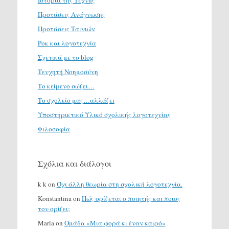
Προτάσεις Ανάγνωσης
Προτάσεις Ταινιών
Ροκ και λογοτεχνία
Σχετικά με το blog
Τενχητή Νοημοσύνη
Το κείμενο σώζει…
Το σχολείο μας…αλλάζει
Υποστηρικτικό Υλικό σχολικής λογοτεχνίας
Φιλοσοφία
Σχόλια και διάλογοι
k k
on
Όχι άλλη θεωρία στη σχολική λογοτεχνία.
Konstantina
on
Πώς ορίζεται ο ποιητής και ποιος
τον ορίζει;
Maria
on
Ομάδα «Μια φορά κι έναν καιρό»