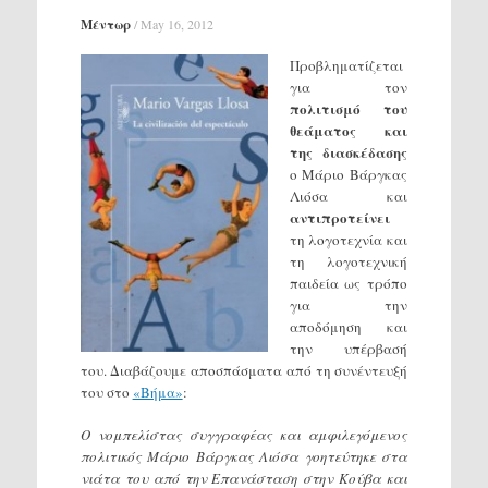
Μέντωρ
/
May 16, 2012
Προβληματίζεται
για τον
πολιτισμό του
θεάματος και
της διασκέδασης
ο Μάριο Βάργκας
Λιόσα και
αντιπροτείνει
τη λογοτεχνία και
τη λογοτεχνική
παιδεία ως τρόπο
για την
αποδόμηση και
την υπέρβασή
του. Διαβάζουμε αποσπάσματα από τη συνέντευξή
του στο
«Βήμα»
:
Ο νομπελίστας συγγραφέας και αμφιλεγόμενος
πολιτικός Μάριο Βάργκας Λιόσα γοητεύτηκε στα
νιάτα του από την Επανάσταση στην Κούβα και