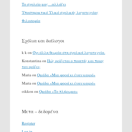
Το σχολείο μας…αλλάζει
Υποστηρικτικό Υλικό σχολικής λογοτεχνίας
Φιλοσοφία
Σχόλια και διάλογοι
k k
on
Όχι άλλη θεωρία στη σχολική λογοτεχνία.
Konstantina
on
Πώς ορίζεται ο ποιητής και ποιος
τον ορίζει;
Maria
on
Ομάδα «Μια φορά κι έναν καιρό»
Maria
on
Ομάδα «Μια φορά κι έναν καιρό»
oikkon
on
Ομάδα «Το πλήρωμα»
Μετα – δεδομένα
Register
Log in