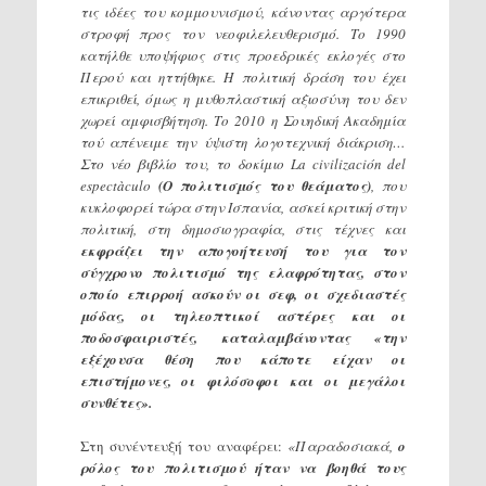
τις ιδέες του κομμουνισμού, κάνοντας αργότερα
στροφή προς τον νεοφιλελευθερισμό. Το 1990
κατήλθε υποψήφιος στις προεδρικές εκλογές στο
Περού και ηττήθηκε. Η πολιτική δράση του έχει
επικριθεί, όμως η μυθοπλαστική αξιοσύνη του δεν
χωρεί αμφισβήτηση. Το 2010 η Σουηδική Ακαδημία
τού απένειμε την ύψιστη λογοτεχνική διάκριση…
Στο νέο βιβλίο του, το δοκίμιο La civilizaciόn del
espectàculo
(Ο πολιτισμός του θεάματος)
, που
κυκλοφορεί τώρα στην Ισπανία, ασκεί κριτική στην
πολιτική, στη δημοσιογραφία, στις τέχνες και
εκφράζει την απογοήτευσή του για τον
σύγχρονο πολιτισμό της ελαφρότητας, στον
οποίο επιρροή ασκούν οι σεφ, οι σχεδιαστές
μόδας, οι τηλεοπτικοί αστέρες και οι
ποδοσφαιριστές, καταλαμβάνοντας «την
εξέχουσα θέση που κάποτε είχαν οι
επιστήμονες, οι φιλόσοφοι και οι μεγάλοι
συνθέτες».
Στη συνέντευξή του αναφέρει:
«Παραδοσιακά,
ο
ρόλος του πολιτισμού ήταν να βοηθά τους