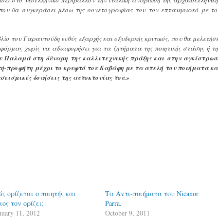
 που θα συγκεράσει μέσω της σονετογραφίας του τον επτανησιακό με το
βλίο του Γαραντούδη ευθύς εξαρχής και οξυδερκής κριτικός, που θα μελετήσε
 φόρμας χωρίς να αδιαφορήσει για τα ζητήματα της ποιητικής στάσης ή τη
υ Παλαμά στη δύναμη της καλλιτεχνικής πράξης και στην αγκίστρωσ
τή-προφήτη μέχρι το κρυφτό του Καβάφη με τα ατελή του ποιήματα κα
εισμικές δονήσεις της αυτοκτονίας του.»
ς ορίζεται ο ποιητής και
Τα Αντι-ποιήματα του Nicanor
ιος τον ορίζει;
Parra.
nuary 11, 2012
October 9, 2011