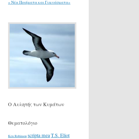
« Νέα Ποιήματα και Γυμνάσματα»
Ο Αυλητής των Κυμάτων
Θεματολόγιο
scripta mea
T.S. Eliot
Ken Robinson