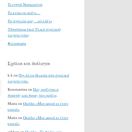
Τενχητή Νοημοσύνη
Το κείμενο σώζει…
Το σχολείο μας…αλλάζει
Υποστηρικτικό Υλικό σχολικής
λογοτεχνίας
Φιλοσοφία
Σχόλια και διάλογοι
k k
on
Όχι άλλη θεωρία στη σχολική
λογοτεχνία.
Konstantina
on
Πώς ορίζεται ο
ποιητής και ποιος τον ορίζει;
Maria
on
Ομάδα «Μια φορά κι έναν
καιρό»
Maria
on
Ομάδα «Μια φορά κι έναν
καιρό»
oikkon
on
Ομάδα «Το πλήρωμα»