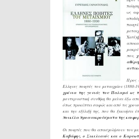
ποίηση
ως αφ
αποδό
ποιητέ
μεται
Χατζηβ
αποκα
μακρύ 
που,
χ
αθόρυ
αντικ
Προς 
Ελληνες ποιητές του μεταιχμίου (1880-1
χρόνια της γενιάς του Παλαμά ως τ
μοντερνιστική συνθήκη θα μείνει έξω απ
όπως προκύπτει σαφώς και από τις χρονολ
και την εξέλιξή της, που θα ξεκινήσει 
ποικίλα προανακρούσματα της κυοφορ
Οι ποιητές που θα απασχολήσουν τον μελ
Καβάφης, ο Σικελιανός και ο Καρυωτ