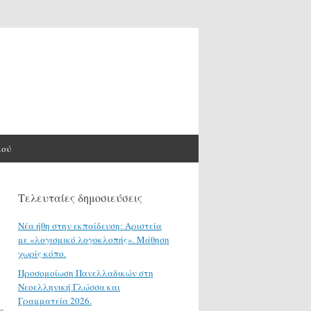
μού
Τελευταίες δημοσιεύσεις
Νέα ήθη στην εκπαίδευση: Αριστεία
με «λογισμικό λογοκλοπής». Μάθηση
χωρίς κόπο.
Προσομοίωση Πανελλαδικών στη
Νεοελληνική Γλώσσα και
Γραμματεία 2026.
ς