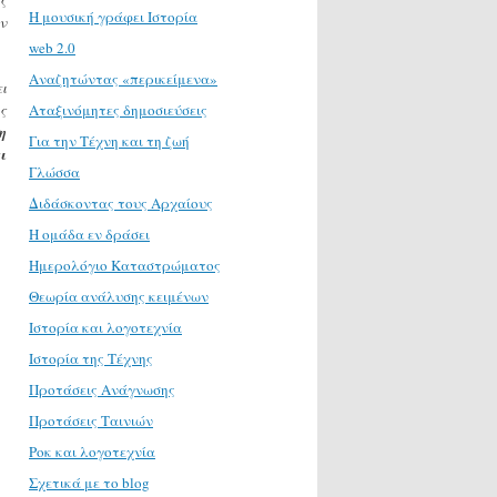
H μουσική γράφει Ιστορία
ν
web 2.0
Αναζητώντας «περικείμενα»
ι
ς
Αταξινόμητες δημοσιεύσεις
η
Για την Τέχνη και τη ζωή
ι
Γλώσσα
Διδάσκοντας τους Αρχαίους
Η ομάδα εν δράσει
Ημερολόγιο Καταστρώματος
Θεωρία ανάλυσης κειμένων
Ιστορία και λογοτεχνία
Ιστορία της Τέχνης
Προτάσεις Ανάγνωσης
Προτάσεις Ταινιών
Ροκ και λογοτεχνία
Σχετικά με το blog