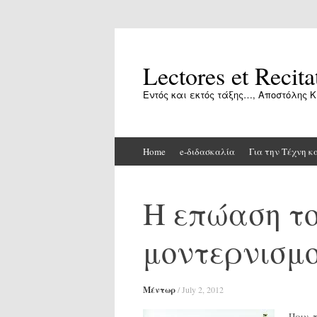
Lectores et Recita
Εντός και εκτός τάξης…, Αποστόλης Κ
Skip
Home
e-διδασκαλία
Για την Τέχνη κ
to
content
Η επώαση το
μοντερνισμο
Μέντωρ
/
July 2, 2012
Πριν τ