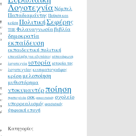
η
Λογοτεχνία
Νόμπελ
Παπαδιαμάντης
Ποίηση και
Σεφέρης
Πολιτική
η
κρίση
υ
Φιλαναγνωσία
βιβλία
ΤΠΕ
α
δημοκρατία
α
εκπαίδευση
εκπαιδευτική πολιτική
επανάληψη για εξετάσεις
ισπανόφωνη
’
ιστορία
ιστορία της
ι
λογοτεχνία
κινηματογράφος
λογοτεχνίας
ν
μελοποίηση
κρίση
μυθιστόρημα
ποίηση
η
ντοκυμαντέρ
υ
σχολείο
ροκ
προπαγάνδα
ρομαντισμός
υ
υπερρεαλισμός
φασισμός
α
ψηφιακή εποχή
ό
Κατηγορίες
ο
ς