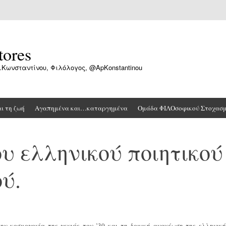
tores
.Κωνσταντίνου, Φιλόλογος, @ApKonstantinou
αι τη ζωή
Αγαπημένα και…καταργημένα
Ομάδα ΦΙΛΟσοφικού Στοχασ
υ ελληνικού ποιητικού
ύ.
ην κοσμογονία της γενιάς του ’30 και τη δομική ανανέωση της ελληνική