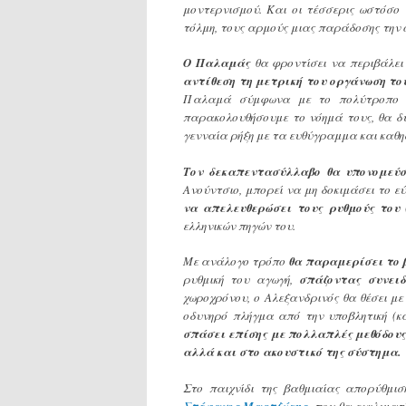
μοντερνισμού. Και οι τέσσερις ωστόσο
τόλμη, τους αρμούς μιας παράδοσης την 
Ο Παλαμάς
θα φροντίσει να περιβάλει
αντίθεση τη μετρική του οργάνωση το
Παλαμά σύμφωνα με το πολύτροπο μ
παρακολουθήσουμε το νόημά τους, θα δ
γενναία ρήξη με τα ευθύγραμμα και κα
Τον δεκαπεντασύλλαβο θα υπονομεύσ
Ανούντσιο, μπορεί να μη δοκιμάσει το ε
να απελευθερώσει τους ρυθμούς του
(
ελληνικών πηγών του.
Με ανάλογο τρόπο
θα παραμερίσει το 
ρυθμική του αγωγή,
σπάζοντας συνει
χωροχρόνου, ο Αλεξανδρινός θα θέσει με
οδυνηρό πλήγμα από την υποβλητική (κ
σπάσει επίσης με πολλαπλές μεθόδους
αλλά και στο ακουστικό της σύστημα.
Στο παιχνίδι της βαθμιαίας απορύθμι
Στέφανος Μαρτζώκης
, που θα εγκλιματ