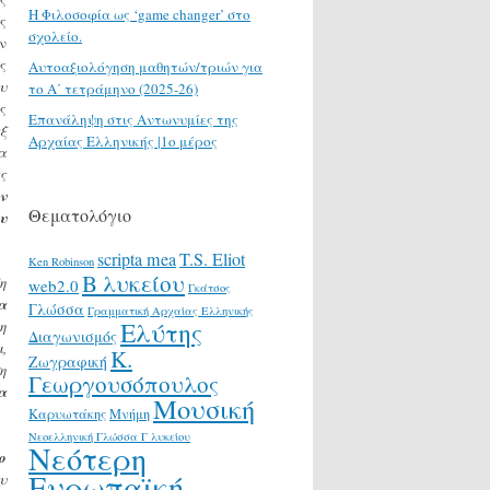
H Φιλοσοφία ως ‘game changer’ στο
ς
σχολείο.
ν
ς
Αυτοαξιολόγηση μαθητών/τριών για
υ
το Α΄ τετράμηνο (2025-26)
ς
Επανάληψη στις Αντωνυμίες της
ξ
Αρχαίας Ελληνικής |1ο μέρος
α
ς
ν
Θεματολόγιο
υ
scripta mea
T.S. Eliot
Ken Robinson
Β λυκείου
η
web2.0
Γκάτσος
α
Γλώσσα
Γραμματική Αρχαίας Ελληνικής
Ελύτης
η
Διαγωνισμός
,
Κ.
Ζωγραφική
η
Γεωργουσόπουλος
α
Μουσική
Καρυωτάκης
Μνήμη
Νεοελληνική Γλώσσα Γ λυκείου
Νεότερη
ο
Ευρωπαϊκή
υ