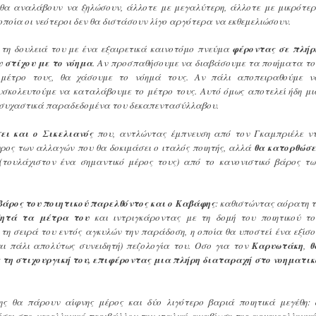
 θα αναλάβουν να ξηλώσουν, άλλοτε με μεγαλύτερη, άλλοτε με μικρότερ
οποία οι νεότεροι δεν θα διστάσουν λίγο αργότερα να εκθεμελιώσουν.
 τη δουλειά του με ένα εξαιρετικά καινοτόμο πνεύμα
φέροντας σε πλήρ
υ στίχου με το νόημα
. Αν προσπαθήσουμε να διαβάσουμε τα ποιήματα το
έτρο τους, θα χάσουμε το νόημά τους. Αν πάλι αποπειραθούμε ν
υσκολευτούμε να καταλάβουμε το μέτρο τους. Αυτό όμως αποτελεί ήδη μι
θησυχαστικά παραδεδομένα του δεκαπεντασύλλαβου.
ει και ο Σικελιανός
που, αντλώντας έμπνευση από τον Γκαμπριέλε ντ
ύρος των αλλαγών που θα δοκιμάσει ο ιταλός ποιητής, αλλά
θα κατορθώσε
τουλάχιστον ένα σημαντικό μέρος τους) από το κανονιστικό βάρος τω
βάρος του ποιητικού παρελθόντος και ο Καβάφης
: καθιστώντας αόρατη τ
δητά τα μέτρα του
και ιντριγκάροντας με τη δομή του ποιητικού το
 τη σειρά του εντός αγκυλών την παράδοση, η οποία θα υποστεί ένα εξίσο
αι πάλι απολύτως συνειδητή) πεζολογία του. Οσο για τον
Καρυωτάκη
,
θ
 τη στιχουργική του, επιφέροντας μια πλήρη διαταραχή στο νοηματικ
σης θα πάρουν αίφνης μέρος και δύο λιγότερο βαριά ποιητικά μεγέθη:
ίσει στο νεοελληνικό περιβάλλον την ιταλική αναβίωση της αρχαιοελληνική