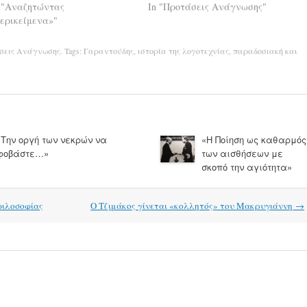
 "Αναζητώντας
In "Προτάσεις Ανάγνωσης"
ερικείμενα»"
σεις Ανάγνωσης
. Tags:
Γαραντούδης
,
ιστορία της λογοτεχνίας
,
παραδοσιακή και
«Την οργή των νεκρών να
«Η Ποίηση ως καθαρμός
φοβάστε…»
των αισθήσεων με
σκοπό την αγιότητα»
 φιλοσοφίας
Ο Τζιμάκος γίνεται «κολλητός» του Μακρυγιάννη
→