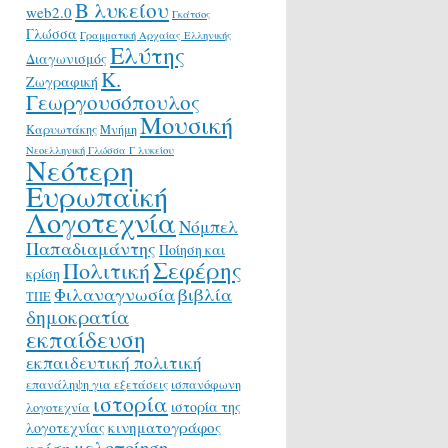
Β λυκείου
web2.0
Γκάτσος
Γλώσσα
Γραμματική Αρχαίας Ελληνικής
Ελύτης
Διαγωνισμός
Κ.
Ζωγραφική
Γεωργουσόπουλος
Μουσική
Καρυωτάκης
Μνήμη
Νεοελληνική Γλώσσα Γ λυκείου
Νεότερη
Ευρωπαϊκή
Λογοτεχνία
Νόμπελ
Παπαδιαμάντης
Ποίηση και
Σεφέρης
Πολιτική
κρίση
Φιλαναγνωσία
βιβλία
ΤΠΕ
δημοκρατία
εκπαίδευση
εκπαιδευτική πολιτική
επανάληψη για εξετάσεις
ισπανόφωνη
ιστορία
ιστορία της
λογοτεχνία
κινηματογράφος
λογοτεχνίας
μελοποίηση
κρίση