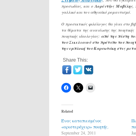
προσωδίας, και ο
Λορέντζος Μαβίλης
,
γαλλικό και τον αθηναϊκό ρομαντισμό.
Ο προσεκτικός φιλόλογος θα γίνει στο βι
τα θέματα της ανανέωσης της ποιητικής
ποιητικής ιδεολογίας:
από την πίστη το
του Σικελιανού στο πρότυπο του ποιη
την εμπλοκή του Καρυωτάκη στις μετασ
Share This:
Related
Ένας καταπιεσμένος
Πώ
«αριστερόχειρ» ποιητής.
πο
September 24, 2011
Ja