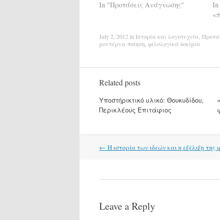
In "Προτάσεις Ανάγνωσης"
In
«π
July 2, 2012
in
Ιστορία και λογοτεχνία
,
Προτά
μοντέρνα ποίηση
,
φιλολογικά δοκίμια
Related posts
Υποστήρικτικό υλικό: Θουκυδίδου,
Περικλέους Επιτάφιος
Post
←
Η ιστορία των ιδεών και η εξέλιξη της
navigation
Leave a Reply