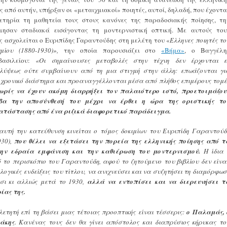
ς από αυτήν, υπήρξαν οι «μεταιχμιακοί» ποιητές, αυτοί, δηλαδή, που έχοντα
ετηρία τη μαθητεία τους στους κανόνες της παραδοσιακής ποίησης, τη
μησαν σταδιακά εισάγοντας τη μοντερνιστική οπτική. Με αυτούς του
ς ασχολείται ο Ευριπίδης Γαραντούδης στη μελέτη του «
Ελληνες ποιητές το
χμίου (1880-1930)»,
την οποία παρουσιάζει στο
«Βήμα»
, ο Βαγγέλη
ασιλείου:
«Οι σημαίνουσες μεταβολές στην τέχνη δεν έρχονται ε
λύψεως ούτε συμβαίνουν από τη μια στιγμή στην άλλη: επωάζονται γι
χρονικό διάστημα και προαναγγέλλονται μέσα από πλήθος επιμέρους τομέ
ωρίς να έχουν ακόμη διαρρήξει τον παλαιότερο ιστό, προετοιμάζου
βα την αποσύνθεσή του μέχρι να έρθει η ώρα της οριστικής το
ατάστασης από ένα ριζικά διαφορετικό παράδειγμα.
αυτή την κατεύθυνση κινείται ο τόμος δοκιμίων του Ευριπίδη Γαραντούδ
930),
που θέλει να εξετάσει την πορεία της ελληνικής ποίησης από τ
ην εδραία εμφάνιση και την καθιέρωση του μοντερνισμού.
Η ίδια 
ό το περισκόπιο του Γαραντούδη, αφού το ζητούμενο του βιβλίου δεν είναι
ογικές ενδείξεις του τίτλου, να ανιχνεύσει και να συζητήσει τη διαμόρφωσ
έτσι κι αλλιώς μετά το 1930,
αλλά να εντοπίσει και να διερευνήσει τ
ίας της.
ετητή επί τη βάσει μιας τέτοιας προοπτικής είναι τέσσερις:
ο Παλαμάς, 
άκης
. Κανένας τους δεν θα γίνει απόστολος και διαπρύσιος κήρυκας το