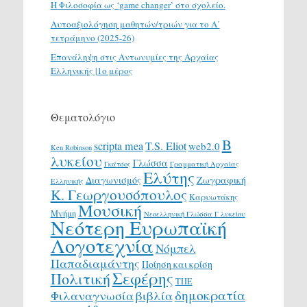
H Φιλοσοφία ως ‘game changer’ στο σχολείο.
Αυτοαξιολόγηση μαθητών/τριών για το Α΄
τετράμηνο (2025-26)
Επανάληψη στις Αντωνυμίες της Αρχαίας
Ελληνικής |1ο μέρος
Θεματολόγιο
Β
scripta mea
T.S. Eliot
web2.0
Ken Robinson
λυκείου
Γλώσσα
Γκάτσος
Γραμματική Αρχαίας
Ελύτης
Διαγωνισμός
Ζωγραφική
Ελληνικής
Κ. Γεωργουσόπουλος
Καρυωτάκης
Μουσική
Μνήμη
Νεοελληνική Γλώσσα Γ λυκείου
Νεότερη Ευρωπαϊκή
Λογοτεχνία
Νόμπελ
Παπαδιαμάντης
Ποίηση και κρίση
Σεφέρης
Πολιτική
ΤΠΕ
δημοκρατία
Φιλαναγνωσία
βιβλία