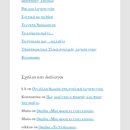
Προτάσεις Ταινιών
Ροκ και λογοτεχνία
Σχετικά με το blog
Τενχητή Νοημοσύνη
Το κείμενο σώζει…
Το σχολείο μας…αλλάζει
Υποστηρικτικό Υλικό σχολικής λογοτεχνίας
Φιλοσοφία
Σχόλια και διάλογοι
k k
on
Όχι άλλη θεωρία στη σχολική λογοτεχνία.
Konstantina
on
Πώς ορίζεται ο ποιητής και ποιος
τον ορίζει;
Maria
on
Ομάδα «Μια φορά κι έναν καιρό»
Maria
on
Ομάδα «Μια φορά κι έναν καιρό»
oikkon
on
Ομάδα «Το πλήρωμα»