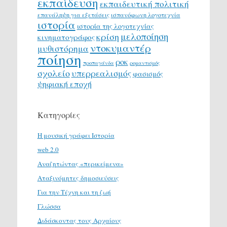
εκπαίδευση
εκπαιδευτική πολιτική
επανάληψη για εξετάσεις
ισπανόφωνη λογοτεχνία
ιστορία
ιστορία της λογοτεχνίας
μελοποίηση
κρίση
κινηματογράφος
ντοκυμαντέρ
μυθιστόρημα
ποίηση
ροκ
προπαγάνδα
ρομαντισμός
σχολείο
υπερρεαλισμός
φασισμός
ψηφιακή εποχή
Κατηγορίες
H μουσική γράφει Ιστορία
web 2.0
Αναζητώντας «περικείμενα»
Αταξινόμητες δημοσιεύσεις
Για την Τέχνη και τη ζωή
Γλώσσα
Διδάσκοντας τους Αρχαίους