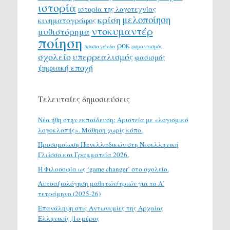
ιστορία
ιστορία της λογοτεχνίας
μελοποίηση
κρίση
κινηματογράφος
ντοκυμαντέρ
μυθιστόρημα
ποίηση
ροκ
προπαγάνδα
ρομαντισμός
σχολείο
υπερρεαλισμός
φασισμός
ψηφιακή εποχή
Τελευταίες δημοσιεύσεις
Νέα ήθη στην εκπαίδευση: Αριστεία με «λογισμικό
λογοκλοπής». Μάθηση χωρίς κόπο.
Προσομοίωση Πανελλαδικών στη Νεοελληνική
Γλώσσα και Γραμματεία 2026.
H Φιλοσοφία ως ‘game changer’ στο σχολείο.
Αυτοαξιολόγηση μαθητών/τριών για το Α΄
τετράμηνο (2025-26)
Επανάληψη στις Αντωνυμίες της Αρχαίας
Ελληνικής |1ο μέρος