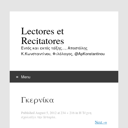
Lectores et
Recitatores
Εντός και εκτός τάξης…, Αποστόλης
Κ.Κωνσταντίνου, Φιλόλογος, @ApKonstantinou
Menu
Skip
to
Γκερνίκα
content
Published
August 5, 2012
at
234 × 216
in
Η Tέχνη
σχολιάζει την Iστορία.
Next
→