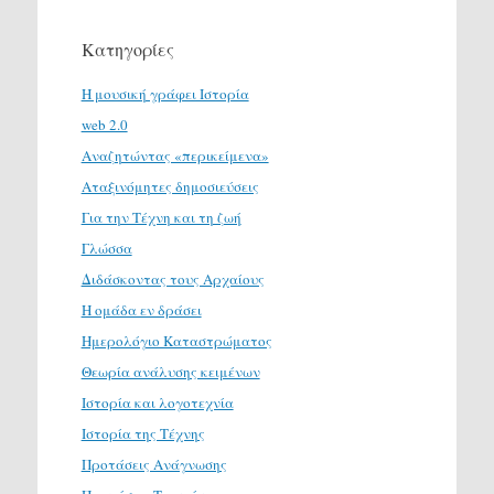
Κατηγορίες
H μουσική γράφει Ιστορία
web 2.0
Αναζητώντας «περικείμενα»
Αταξινόμητες δημοσιεύσεις
Για την Τέχνη και τη ζωή
Γλώσσα
Διδάσκοντας τους Αρχαίους
Η ομάδα εν δράσει
Ημερολόγιο Καταστρώματος
Θεωρία ανάλυσης κειμένων
Ιστορία και λογοτεχνία
Ιστορία της Τέχνης
Προτάσεις Ανάγνωσης