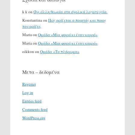
k k
on
Όχι άλλη θεωρία στη σχολική λογοτεχνία.
Konstantina
on
Πώς ορίζεται ο ποιητής και ποιος
τον ορίζει;
Maria
on
Ομάδα «Μια φορά κι έναν καιρό»
Maria
on
Ομάδα «Μια φορά κι έναν καιρό»
oikkon
on
Ομάδα «Το πλήρωμα»
Μετα – δεδομένα
Register
Log in
Entries feed
Comments feed
WordPress.org