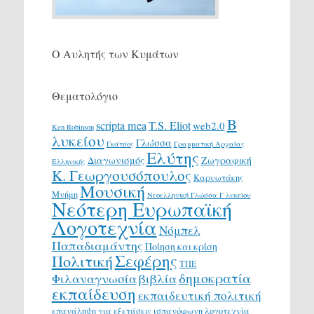
Ο Αυλητής των Κυμάτων
Θεματολόγιο
Β
scripta mea
T.S. Eliot
web2.0
Ken Robinson
λυκείου
Γλώσσα
Γκάτσος
Γραμματική Αρχαίας
Ελύτης
Διαγωνισμός
Ζωγραφική
Ελληνικής
Κ. Γεωργουσόπουλος
Καρυωτάκης
Μουσική
Μνήμη
Νεοελληνική Γλώσσα Γ λυκείου
Νεότερη Ευρωπαϊκή
Λογοτεχνία
Νόμπελ
Παπαδιαμάντης
Ποίηση και κρίση
Σεφέρης
Πολιτική
ΤΠΕ
δημοκρατία
Φιλαναγνωσία
βιβλία
εκπαίδευση
εκπαιδευτική πολιτική
επανάληψη για εξετάσεις
ισπανόφωνη λογοτεχνία