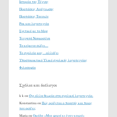
Ιστορία της Τέχνης
Προτάσεις Ανάγνωσης
Προτάσεις Ταινιών
Ροκ και λογοτεχνία
Σχετικά με το blog
Τενχητή Νοημοσύνη
Το κείμενο σώζει…
Το σχολείο μας…αλλάζει
Υποστηρικτικό Υλικό σχολικής λογοτεχνίας
Φιλοσοφία
Σχόλια και διάλογοι
k k
on
Όχι άλλη θεωρία στη σχολική λογοτεχνία.
Konstantina
on
Πώς ορίζεται ο ποιητής και ποιος
τον ορίζει;
Maria
on
Ομάδα «Μια φορά κι έναν καιρό»