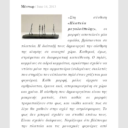
Μέντωρ
/
June 14, 2013
«Στη σύνθεση
«Πλατεία
μεγαλούπολης»
, οι
μορφές αποτελούν μία
ομάδα, βρίσκονται σε
πλατεία. Η διάταξή τους δημιουργεί την αίσθηση
της κίνησης σε ανοιχτό χώρο. Καθεμιά, όμως,
στρέφεται σε διαφορετική κατεύθυνση. Ο πηλός,
κομμένος σε αδρά κομμάτια, αρκέστηκε σχεδόν να
ντύσει μόνο την αρματούρα (σιδερένιος σκελετός
που στηρίζει τον εύπλαστο πηλό όταν χτίζεται μια
φιγούρα). Κάθε μορφή, μόλις άρχισε να
αρθρώνεται, έμεινε εκεί, απομακρυσμένη σε χώρο
και χρόνο. Η αίσθηση που δημιουργείται είναι της
μακρινής ματιάς, έτσι καθώς οι μορφές
τρεμοπαίζουν στο φως, και νιώθει κανείς πως σε
λίγο θα χαθούν στην αχλύ της ατμόσφαιρας. Το
φως δεν μπορεί σχεδόν να σταθεί επάνω τους.
Είναι σχεδόν διάφανες. Νομίζουμε ότι βλέπουμε
την πλατεία και τις μοναχικές φιγούρες από