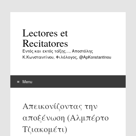
Lectores et
Recitatores
Εντός και εκτός τάξης…, Αποστόλης
Κ.Κωνσταντίνου, Φιλόλογος, @ApKonstantinou
Menu
Skip
to
Απεικονίζοντας την
content
αποξένωση (Αλμπέρτο
Τζιακομέτι)