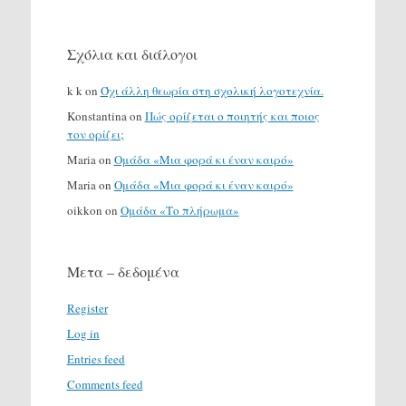
Σχόλια και διάλογοι
k k
on
Όχι άλλη θεωρία στη σχολική λογοτεχνία.
Konstantina
on
Πώς ορίζεται ο ποιητής και ποιος
τον ορίζει;
Maria
on
Ομάδα «Μια φορά κι έναν καιρό»
Maria
on
Ομάδα «Μια φορά κι έναν καιρό»
oikkon
on
Ομάδα «Το πλήρωμα»
Μετα – δεδομένα
Register
Log in
Entries feed
Comments feed