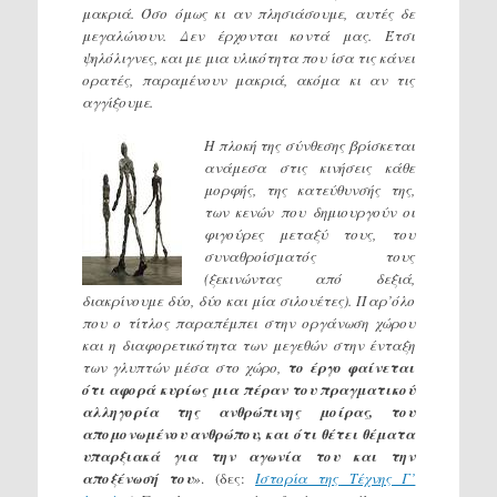
μακριά. Όσο όμως κι αν πλησιάσουμε, αυτές δε
μεγαλώνουν. Δεν έρχονται κοντά μας. Έτσι
ψηλόλιγνες, και με μια υλικότητα που ίσα τις κάνει
ορατές, παραμένουν μακριά, ακόμα κι αν τις
αγγίξουμε.
Η πλοκή της σύνθεσης βρίσκεται
ανάμεσα στις κινήσεις κάθε
μορφής, της κατεύθυνσής της,
των κενών που δημιουργούν οι
φιγούρες μεταξύ τους, του
συναθροίσματός τους
(ξεκινώντας από δεξιά,
διακρίνουμε δύο, δύο και μία σιλουέτες). Παρ’όλο
που ο τίτλος παραπέμπει στην οργάνωση χώρου
και η διαφορετικότητα των μεγεθών στην ένταξη
των γλυπτών μέσα στο χώρο,
το έργο φαίνεται
ότι αφορά κυρίως μια πέραν του πραγματικού
αλληγορία της ανθρώπινης μοίρας, του
απομονωμένου ανθρώπου, και ότι θέτει θέματα
υπαρξιακά για την αγωνία του και την
αποξένωσή του
»
. (δες:
Ιστορία της Τέχνης Γ’