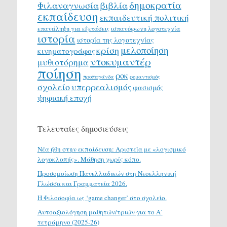
δημοκρατία
Φιλαναγνωσία
βιβλία
εκπαίδευση
εκπαιδευτική πολιτική
επανάληψη για εξετάσεις
ισπανόφωνη λογοτεχνία
ιστορία
ιστορία της λογοτεχνίας
μελοποίηση
κρίση
κινηματογράφος
ντοκυμαντέρ
μυθιστόρημα
ποίηση
ροκ
προπαγάνδα
ρομαντισμός
σχολείο
υπερρεαλισμός
φασισμός
ψηφιακή εποχή
Τελευταίες δημοσιεύσεις
Νέα ήθη στην εκπαίδευση: Αριστεία με «λογισμικό
λογοκλοπής». Μάθηση χωρίς κόπο.
Προσομοίωση Πανελλαδικών στη Νεοελληνική
Γλώσσα και Γραμματεία 2026.
H Φιλοσοφία ως ‘game changer’ στο σχολείο.
Αυτοαξιολόγηση μαθητών/τριών για το Α΄
τετράμηνο (2025-26)