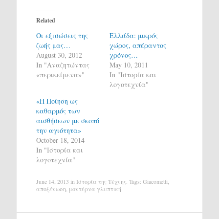
Related
Οι εξισώσεις της
Ελλάδα: μικρός
ζωής μας…
χώρος, απέραντος
August 30, 2012
χρόνος…
In "Αναζητώντας
May 10, 2011
«περικείμενα»"
In "Ιστορία και
λογοτεχνία"
«Η Ποίηση ως
καθαρμός των
αισθήσεων με σκοπό
την αγιότητα»
October 18, 2014
In "Ιστορία και
λογοτεχνία"
June 14, 2013
in
Ιστορία της Τέχνης
. Tags:
Giacometti
,
αποξένωση
,
μοντέρνα γλυπτική