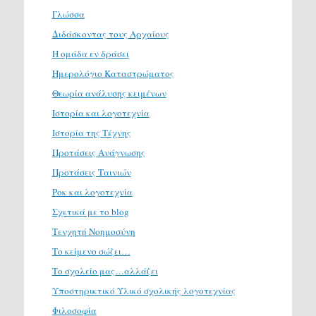
Γλώσσα
Διδάσκοντας τους Αρχαίους
Η ομάδα εν δράσει
Ημερολόγιο Καταστρώματος
Θεωρία ανάλυσης κειμένων
Ιστορία και λογοτεχνία
Ιστορία της Τέχνης
Προτάσεις Ανάγνωσης
Προτάσεις Ταινιών
Ροκ και λογοτεχνία
Σχετικά με το blog
Τενχητή Νοημοσύνη
Το κείμενο σώζει…
Το σχολείο μας…αλλάζει
Υποστηρικτικό Υλικό σχολικής λογοτεχνίας
Φιλοσοφία