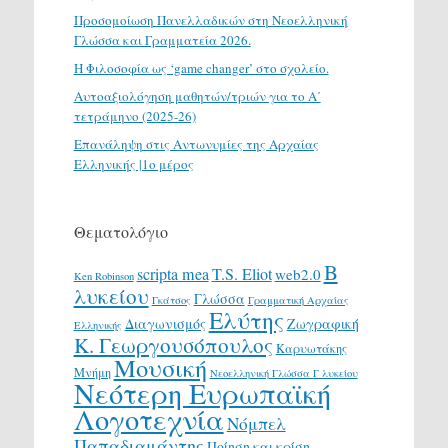
Προσομοίωση Πανελλαδικών στη Νεοελληνική
Γλώσσα και Γραμματεία 2026.
H Φιλοσοφία ως ‘game changer’ στο σχολείο.
Αυτοαξιολόγηση μαθητών/τριών για το Α΄
τετράμηνο (2025-26)
Επανάληψη στις Αντωνυμίες της Αρχαίας
Ελληνικής |1ο μέρος
Θεματολόγιο
Β
scripta mea
T.S. Eliot
web2.0
Ken Robinson
λυκείου
Γλώσσα
Γκάτσος
Γραμματική Αρχαίας
Ελύτης
Διαγωνισμός
Ζωγραφική
Ελληνικής
Κ. Γεωργουσόπουλος
Καρυωτάκης
Μουσική
Μνήμη
Νεοελληνική Γλώσσα Γ λυκείου
Νεότερη Ευρωπαϊκή
Λογοτεχνία
Νόμπελ
Παπαδιαμάντης
Ποίηση και κρίση