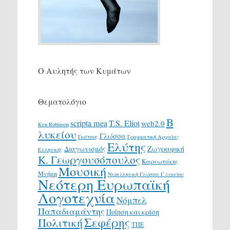
Ο Αυλητής των Κυμάτων
Θεματολόγιο
Β
scripta mea
T.S. Eliot
web2.0
Ken Robinson
λυκείου
Γλώσσα
Γκάτσος
Γραμματική Αρχαίας
Ελύτης
Διαγωνισμός
Ζωγραφική
Ελληνικής
Κ. Γεωργουσόπουλος
Καρυωτάκης
Μουσική
Μνήμη
Νεοελληνική Γλώσσα Γ λυκείου
Νεότερη Ευρωπαϊκή
Λογοτεχνία
Νόμπελ
Παπαδιαμάντης
Ποίηση και κρίση
Σεφέρης
Πολιτική
ΤΠΕ