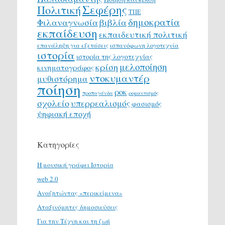
Σεφέρης
Πολιτική
ΤΠΕ
δημοκρατία
Φιλαναγνωσία
βιβλία
εκπαίδευση
εκπαιδευτική πολιτική
επανάληψη για εξετάσεις
ισπανόφωνη λογοτεχνία
ιστορία
ιστορία της λογοτεχνίας
μελοποίηση
κρίση
κινηματογράφος
ντοκυμαντέρ
μυθιστόρημα
ποίηση
ροκ
προπαγάνδα
ρομαντισμός
σχολείο
υπερρεαλισμός
φασισμός
ψηφιακή εποχή
Κατηγορίες
H μουσική γράφει Ιστορία
web 2.0
Αναζητώντας «περικείμενα»
Αταξινόμητες δημοσιεύσεις
Για την Τέχνη και τη ζωή