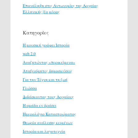
Επανάληψη στις Αντωνυμίες της Αρχαίας
Ελληνικής |1ο μέρος
Κατηγορίες
H μουσική γράφει Ιστορία
web 2.0
Αναζητώντας «περικείμενα»
Αταξινόμητες δημοσιεύσεις
Για την Τέχνη και τη ζωή
Γλώσσα
Διδάσκοντας τους Αρχαίους
Η ομάδα εν δράσει
Ημερολόγιο Καταστρώματος
Θεωρία ανάλυσης κειμένων
Ιστορία και λογοτεχνία