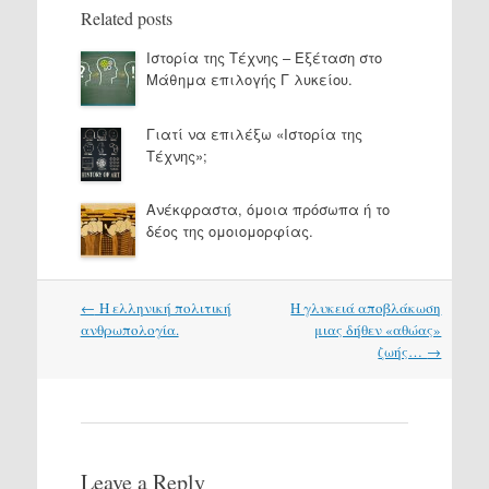
Related posts
Ιστορία της Τέχνης – Εξέταση στο
Μάθημα επιλογής Γ λυκείου.
Γιατί να επιλέξω «Ιστορία της
Τέχνης»;
Ανέκφραστα, όμοια πρόσωπα ή το
δέος της ομοιομορφίας.
Post
←
Η ελληνική πολιτική
Η γλυκειά αποβλάκωση
navigation
ανθρωπολογία.
μιας δήθεν «αθώας»
ζωής…
→
Leave a Reply