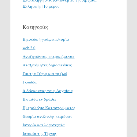
Επανάληψη στις Αντωνυμίες της Αρχαίας
Ελληνικής |1ο μέρος
Κατηγορίες
H μουσική γράφει Ιστορία
web 2.0
Αναζητώντας «περικείμενα»
Αταξινόμητες δημοσιεύσεις
Για την Τέχνη και τη ζωή
Γλώσσα
Διδάσκοντας τους Αρχαίους
Η ομάδα εν δράσει
Ημερολόγιο Καταστρώματος
Θεωρία ανάλυσης κειμένων
Ιστορία και λογοτεχνία
Ιστορία της Τέχνης