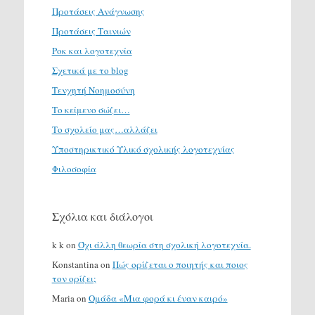
Προτάσεις Ανάγνωσης
Προτάσεις Ταινιών
Ροκ και λογοτεχνία
Σχετικά με το blog
Τενχητή Νοημοσύνη
Το κείμενο σώζει…
Το σχολείο μας…αλλάζει
Υποστηρικτικό Υλικό σχολικής λογοτεχνίας
Φιλοσοφία
Σχόλια και διάλογοι
k k
on
Όχι άλλη θεωρία στη σχολική λογοτεχνία.
Konstantina
on
Πώς ορίζεται ο ποιητής και ποιος
τον ορίζει;
Maria
on
Ομάδα «Μια φορά κι έναν καιρό»