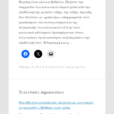
Η κρίση είναι εδώ και βαθαίνει. Πλήττει την
ισορροπία των κοινωνικών δομών μέσα από την
εξαθλίωση της μεσαίας τάξης, της τάξης, δηλαδή,
που πάντοτε ως «μαξιλάρι» απορροφούσε τους
κραδασμούς του ανταγωνισμού και της
σύγκρουσης των κοινωνικών ελίτ με τους
κοινωνικά αδύναμους προσφέροντας στους
τελευταίους τη δυνατότητα να ξεπεράσουν την
εξαθλίωσή τους. Η παρακμή και η…
February 19, 2012
in
Αναζητώντας «περικείμενα»
.
Τελευταίες δημοσιεύσεις
Νέα ήθη στην εκπαίδευση: Αριστεία με «λογισμικό
λογοκλοπής». Μάθηση χωρίς κόπο.