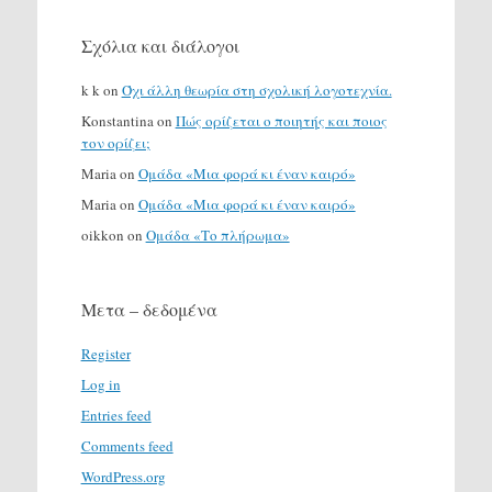
Σχόλια και διάλογοι
k k
on
Όχι άλλη θεωρία στη σχολική λογοτεχνία.
Konstantina
on
Πώς ορίζεται ο ποιητής και ποιος
τον ορίζει;
Maria
on
Ομάδα «Μια φορά κι έναν καιρό»
Maria
on
Ομάδα «Μια φορά κι έναν καιρό»
oikkon
on
Ομάδα «Το πλήρωμα»
Μετα – δεδομένα
Register
Log in
Entries feed
Comments feed
WordPress.org