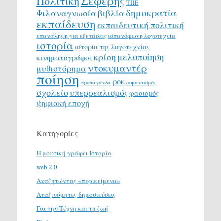
Σεφέρης
Πολιτική
ΤΠΕ
δημοκρατία
Φιλαναγνωσία
βιβλία
εκπαίδευση
εκπαιδευτική πολιτική
επανάληψη για εξετάσεις
ισπανόφωνη λογοτεχνία
ιστορία
ιστορία της λογοτεχνίας
μελοποίηση
κρίση
κινηματογράφος
ντοκυμαντέρ
μυθιστόρημα
ποίηση
ροκ
προπαγάνδα
ρομαντισμός
σχολείο
υπερρεαλισμός
φασισμός
ψηφιακή εποχή
Κατηγορίες
H μουσική γράφει Ιστορία
web 2.0
Αναζητώντας «περικείμενα»
Αταξινόμητες δημοσιεύσεις
Για την Τέχνη και τη ζωή