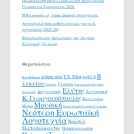
Προσομοίωση Πανελλαδικών στη Νεοελληνική
Γλώσσα και Γραμματεία 2026.
H Φιλοσοφία ως ‘game changer’ στο σχολείο.
Αυτοαξιολόγηση μαθητών/τριών για το Α΄
τετράμηνο (2025-26)
Επανάληψη στις Αντωνυμίες της Αρχαίας
Ελληνικής |1ο μέρος
Θεματολόγιο
Β
scripta mea
T.S. Eliot
web2.0
Ken Robinson
λυκείου
Γλώσσα
Γκάτσος
Γραμματική Αρχαίας
Ελύτης
Διαγωνισμός
Ζωγραφική
Ελληνικής
Κ. Γεωργουσόπουλος
Καρυωτάκης
Μουσική
Μνήμη
Νεοελληνική Γλώσσα Γ λυκείου
Νεότερη Ευρωπαϊκή
Λογοτεχνία
Νόμπελ
Παπαδιαμάντης
Ποίηση και κρίση