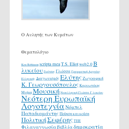
Ο Αυλητής των Κυμάτων
Θεματολόγιο
Β
scripta mea
T.S. Eliot
web2.0
Ken Robinson
λυκείου
Γλώσσα
Γκάτσος
Γραμματική Αρχαίας
Ελύτης
Διαγωνισμός
Ζωγραφική
Ελληνικής
Κ. Γεωργουσόπουλος
Καρυωτάκης
Μουσική
Μνήμη
Νεοελληνική Γλώσσα Γ λυκείου
Νεότερη Ευρωπαϊκή
Λογοτεχνία
Νόμπελ
Παπαδιαμάντης
Ποίηση και κρίση
Σεφέρης
Πολιτική
ΤΠΕ
δημοκρατία
Φιλαναγνωσία
βιβλία