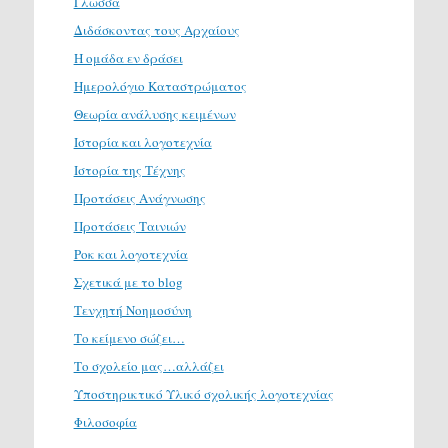
Γλώσσα
Διδάσκοντας τους Αρχαίους
Η ομάδα εν δράσει
Ημερολόγιο Καταστρώματος
Θεωρία ανάλυσης κειμένων
Ιστορία και λογοτεχνία
Ιστορία της Τέχνης
Προτάσεις Ανάγνωσης
Προτάσεις Ταινιών
Ροκ και λογοτεχνία
Σχετικά με το blog
Τενχητή Νοημοσύνη
Το κείμενο σώζει…
Το σχολείο μας…αλλάζει
Υποστηρικτικό Υλικό σχολικής λογοτεχνίας
Φιλοσοφία