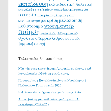
εκπαίδευση
εκπαιδευτική πολιτική
επανάληψη για εξετάσεις
ισπανόφωνη λογοτεχνία
ιστορία
ιστορία της λογοτεχνίας
μελοποίηση
κρίση
κινηματογράφος
ντοκυμαντέρ
μυθιστόρημα
ποίηση
ροκ
προπαγάνδα
ρομαντισμός
σχολείο
υπερρεαλισμός
φασισμός
ψηφιακή εποχή
Τελευταίες δημοσιεύσεις
Νέα ήθη στην εκπαίδευση: Αριστεία με «λογισμικό
λογοκλοπής». Μάθηση χωρίς κόπο.
Προσομοίωση Πανελλαδικών στη Νεοελληνική
Γλώσσα και Γραμματεία 2026.
H Φιλοσοφία ως ‘game changer’ στο σχολείο.
Αυτοαξιολόγηση μαθητών/τριών για το Α΄
τετράμηνο (2025-26)