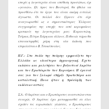
εποχές η λογοτεχνία είναι υπόθεση προσώπων, όχι
«γενεών». Ως προς τον Βουτυρά, θα ήθελα να
προσθέσω ότι το έργο του είναι ακόμη εντελώς
άγνωστο. Οι πολλοί δεν ξέρουν ότι είχε
αναγνωρισθεί ως ο σημαντικότερος ΄Ελληνας
συγγραφέας της εποχής του από κορυφαίους
κριτικούς της λογοτεχνίας μας: Καραντώνη,
Τσίρκα, Πέτρο Χάρη και άλλους. Πιθανώς τώρα θα
επανεκτιμηθεί, χάρη στη νέα έκδοση που
επιμελείται ο Β. Τσοκόπουλος.
Π.Γ.: Στο πεδίο της ποίησης εμφανίζετε την
Ελλάδα ως ιδιαίτερα δημιουργική. Εχετε
εκδώσει και μελετήσει τον βυζαντινό Ακρίτα
και τον Ερωτόκριτο του Κορνάρου. Η έρευνά
σας για τον Σολωμό υπήρξε πρωτοπόρα και
καταλυτική. Ποια ήταν η πρόσληψη των
εκδόσεων αυτών;
Σ.Α.: Ο Ακρίτας και ο Ερωτόκριτος ανατυπώνονται
συνεχώς. Ο Ακρίτας έχει μεταφρασθεί σε όλες
σχεδόν τις ευρωπαϊκές γλώσσες, ο Ερωτόκριτος
στα αγγλικά και στα γαλλικά. Για τον Σολωμό τα