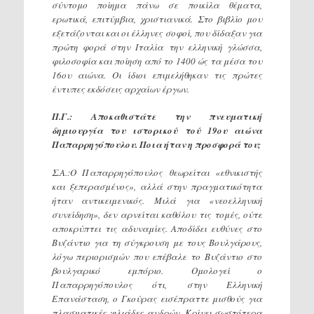
σύντομο ποίημα πάνω σε ποικίλα θέματα,
ερωτικά, επιτύμβια, χριστιανικά. Στο βιβλίο μου
εξετάζονται και οι έλληνες σοφοί, που δίδαξαν για
πρώτη φορά στην Ιταλία την ελληνική γλώσσα,
φιλοσοφία και ποίηση από το 1400 ώς τα μέσα του
16ου αιώνα. Οι ίδιοι επιμελήθηκαν τις πρώτες
έντυπες εκδόσεις αρχαίων έργων.
Π.Γ.: Αποκαθιστάτε την πνευματική
δημιουργία του ιστορικού τού 19ου αιώνα
Παπαρρηγόπουλου. Ποια ήταν η προσφορά του;
Σ.Α.:Ο Παπαρρηγόπουλος θεωρείται «εθνικιστής
και ξεπερασμένος», αλλά στην πραγματικότητα
ήταν αντικειμενικός. Μιλά για «νεοελληνική
συνείδηση», δεν αρνείται καθόλου τις τομές, ούτε
αποκρύπτει τις αδυναμίες. Αποδίδει ευθύνες στο
Βυζάντιο για τη σύγκρουση με τους Βουλγάρους,
λόγω περιορισμών που επέβαλε το Βυζάντιο στο
βουλγαρικό εμπόριο. Ομολογεί ο
Παπαρρηγόπουλος ότι, στην Ελληνική
Επανάσταση, ο Γκούρας εισέπραττε μισθούς για
πλασματικές χιλιάδες ανδρών. Κρίνει σωστότερα