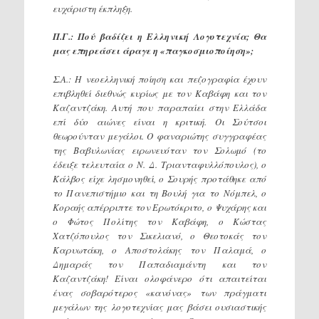
ευχάριστη έκπληξη.
Π.Γ.: Πού βαδίζει η Ελληνική Λογοτεχνία; Θα
μας επηρεάσει άραγε η «παγκοσμιοποίηση»;
Σ.Α.: Η νεοελληνική ποίηση και πεζογραφία έχουν
επιβληθεί διεθνώς κυρίως με τον Καβάφη και τον
Καζαντζάκη. Αυτή που παραπαίει στην Ελλάδα
επί δύο αιώνες είναι η κριτική. Οι Σούτσοι
θεωρούνταν μεγάλοι. Ο φαναριώτης συγγραφέας
της Βαβυλωνίας ειρωνευόταν τον Σολωμό (το
έδειξε τελευταία ο Ν. Δ. Τριανταφυλλόπουλος), ο
Κάλβος είχε λησμονηθεί, ο Σουρής προτάθηκε από
το Πανεπιστήμιο και τη Βουλή για το Νόμπελ, ο
Κοραής απέρριπτε τον Ερωτόκριτο, ο Ψυχάρης και
ο Φώτος Πολίτης τον Καβάφη, ο Κώστας
Χατζόπουλος τον Σικελιανό, ο Θεοτοκάς τον
Καρυωτάκη, ο Αποστολάκης τον Παλαμά, ο
Δημαράς τον Παπαδιαμάντη και τον
Καζαντζάκη! Είναι ολοφάνερο ότι απαιτείται
ένας σοβαρότερος «κανόνας» των πράγματι
μεγάλων της λογοτεχνίας μας βάσει ουσιαστικής