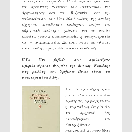
νεοελληνικά τραγούδια. Η «συνέχεια» έχει όμως
και αρνητικές πλευρές: τον «αττικισμό» της
Αρχαιότητας και του Βυζαντίου και την
καθαρεύουσα του 19ου-20ού αιώνα, της οποίας
άχρηστα κατάλοιπα υπάρχουν ακόμη και
σήμερα.Οι «κρίσιμες φάσεις» για τις οποίες
ρωτάτε, ήταν η ρωμαιοκρατία, η φραγκοκρατία
και η τουρκοκρατία. Ξεπεράστηκαν με γόνιμες
αναπροσαρμογές, αλλά και με αντίσταση.
Π.Γ.: Στο βιβλίο σας σχολιάζετε
αμφιλεγόμενες θεωρίες της δυτικής Ευρώπης
στη μελέτη του Ομήρου; Ποια είναι τα
συγκεκριμένα λάθη;
Σ.Α.: Ευτυχώς σήμερα, όχι
μόνον εδώ, αλλά και στο
εξωτερικό, αμφισβητείται
η παμπάλαιη θεωρία ότι
τα ομηρικά έπη
συντάχτηκαν και
διατηρήθηκαν
προφορικά, με προσθήκες