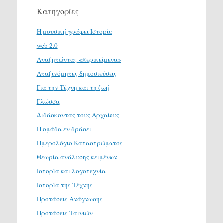
Κατηγορίες
H μουσική γράφει Ιστορία
web 2.0
Αναζητώντας «περικείμενα»
Αταξινόμητες δημοσιεύσεις
Για την Τέχνη και τη ζωή
Γλώσσα
Διδάσκοντας τους Αρχαίους
Η ομάδα εν δράσει
Ημερολόγιο Καταστρώματος
Θεωρία ανάλυσης κειμένων
Ιστορία και λογοτεχνία
Ιστορία της Τέχνης
Προτάσεις Ανάγνωσης
Προτάσεις Ταινιών