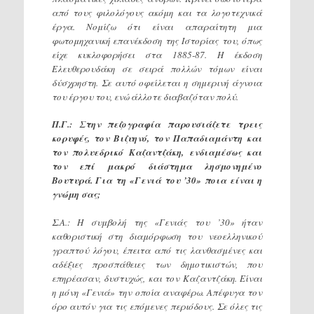
από τους φιλολόγους ακόμη και τα λογοτεχνικά
έργα. Νομίζω ότι είναι απαραίτητη μια
φωτομηχανική επανέκδοση της Ιστορίας του, όπως
είχε κυκλοφορήσει στα 1885-87. Η έκδοση
Ελευθερουδάκη σε σειρά πολλών τόμων είναι
δύσχρηστη. Σε αυτό οφείλεται η σημερινή άγνοια
του έργου του, ενώ άλλοτε διαβαζόταν πολύ.
Π.Γ.: Στην πεζογραφία παρουσιάζετε τρεις
κορυφές, τον Βιζυηνό, τον Παπαδιαμάντη και
τον πολυεδρικό Καζαντζάκη, ενδιαμέσως και
τον επί μακρό διάστημα λησμονημένο
Βουτυρά. Για τη «Γενιά του ’30» ποια είναι η
γνώμη σας;
Σ.Α.: Η συμβολή της «Γενιάς του ’30» ήταν
καθοριστική στη διαμόρφωση του νεοελληνικού
γραπτού λόγου, έπειτα από τις λανθασμένες και
αδέξιες προσπάθειες των δημοτικιστών, που
επηρέασαν, δυστυχώς, και τον Καζαντζάκη. Είναι
η μόνη «Γενιά» την οποία αναφέρω. Απέφυγα τον
όρο αυτόν για τις επόμενες περιόδους. Σε όλες τις