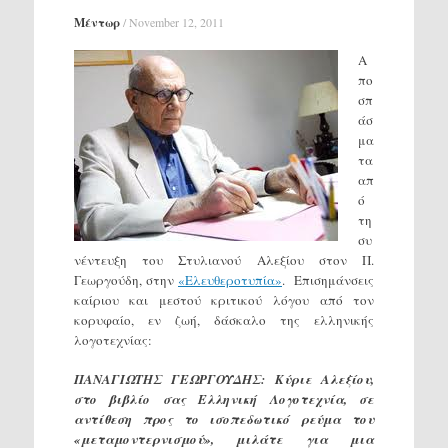
Μέντωρ
/
November 12, 2011
Α
πο
σπ
άσ
μα
τα
απ
ό
τη
συ
νέντευξη του Στυλιανού Αλεξίου στον Π.
Γεωργούδη, στην
«Ελευθεροτυπία»
. Επισημάνσεις
καίριου και μεστού κριτικού λόγου από τον
κορυφαίο, εν ζωή, δάσκαλο της ελληνικής
λογοτεχνίας:
ΠΑΝΑΓΙΩΤΗΣ ΓΕΩΡΓΟΥΔΗΣ: Κύριε Αλεξίου,
στο βιβλίο σας Ελληνική Λογοτεχνία, σε
αντίθεση προς το ισοπεδωτικό ρεύμα του
«μεταμοντερνισμού», μιλάτε για μια