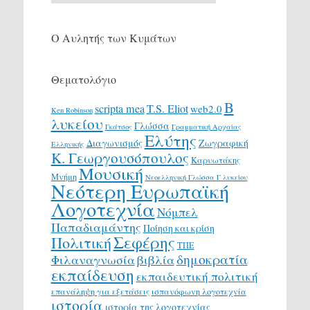
Ο Αυλητής των Κυμάτων
Θεματολόγιο
Β
scripta mea
T.S. Eliot
web2.0
Ken Robinson
λυκείου
Γλώσσα
Γκάτσος
Γραμματική Αρχαίας
Ελύτης
Διαγωνισμός
Ζωγραφική
Ελληνικής
Κ. Γεωργουσόπουλος
Καρυωτάκης
Μουσική
Μνήμη
Νεοελληνική Γλώσσα Γ λυκείου
Νεότερη Ευρωπαϊκή
Λογοτεχνία
Νόμπελ
Παπαδιαμάντης
Ποίηση και κρίση
Σεφέρης
Πολιτική
ΤΠΕ
δημοκρατία
Φιλαναγνωσία
βιβλία
εκπαίδευση
εκπαιδευτική πολιτική
επανάληψη για εξετάσεις
ισπανόφωνη λογοτεχνία
ιστορία
ιστορία της λογοτεχνίας