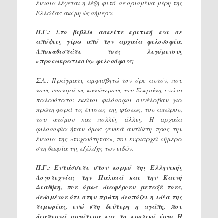
έννοια λέγεται η λέξη φυτό σε ορισμένα μέρη της
Ελλάδας ακόμη ώς σήμερα.
Π.Γ.: Στο βιβλίο ασκείτε κριτική και σε
απόψεις γύρω από την αρχαία φιλοσοφία.
Αποκαθιστάτε τους λεγόμενους
«προσωκρατικούς» φιλοσόφους;
Σ.Α.: Πράγματι, αμφισβητώ τον όρο αυτόν, που
τους υποτιμά ως κατώτερους του Σωκράτη, ενώ οι
παλαιότατοι εκείνοι φιλόσοφοι συνέλαβαν για
πρώτη φορά τις έννοιες της φύσεως, του απείρου,
του ατόμου και πολλές άλλες. Η αρχαία
φιλοσοφία ήταν όμως γενικά αντίθετη προς την
έννοια της «τυχαιότητας», που κυριαρχεί σήμερα
στη θεωρία της εξέλιξης των ειδών.
Π.Γ.: Εντάσσετε στον κορμό της Ελληνικής
Λογοτεχνίας την Παλαιά και την Καινή
Διαθήκη, που όμως διαφέρουν μεταξύ τους,
δεδομένου ότι στην πρώτη δεσπόζει η ιδέα της
τιμωρίας, ενώ στη δεύτερη η αγάπη, που
διαπερνά αργότερα και το κρητικό έργο Η