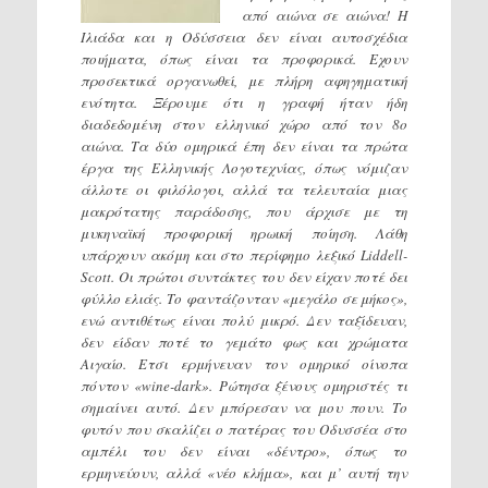
από αιώνα σε αιώνα! Η
Ιλιάδα και η Οδύσσεια δεν είναι αυτοσχέδια
ποιήματα, όπως είναι τα προφορικά. Εχουν
προσεκτικά οργανωθεί, με πλήρη αφηγηματική
ενότητα. Ξέρουμε ότι η γραφή ήταν ήδη
διαδεδομένη στον ελληνικό χώρο από τον 8ο
αιώνα. Τα δύο ομηρικά έπη δεν είναι τα πρώτα
έργα της Ελληνικής Λογοτεχνίας, όπως νόμιζαν
άλλοτε οι φιλόλογοι, αλλά τα τελευταία μιας
μακρότατης παράδοσης, που άρχισε με τη
μυκηναϊκή προφορική ηρωική ποίηση. Λάθη
υπάρχουν ακόμη και στο περίφημο λεξικό Liddell-
Scott. Οι πρώτοι συντάκτες του δεν είχαν ποτέ δει
φύλλο ελιάς. Το φαντάζονταν «μεγάλο σε μήκος»,
ενώ αντιθέτως είναι πολύ μικρό. Δεν ταξίδευαν,
δεν είδαν ποτέ το γεμάτο φως και χρώματα
Αιγαίο. Ετσι ερμήνευαν τον ομηρικό οίνοπα
πόντον «wine-dark». Ρώτησα ξένους ομηριστές τι
σημαίνει αυτό. Δεν μπόρεσαν να μου πουν. Το
φυτόν που σκαλίζει ο πατέρας του Οδυσσέα στο
αμπέλι του δεν είναι «δέντρο», όπως το
ερμηνεύουν, αλλά «νέο κλήμα», και μ’ αυτή την