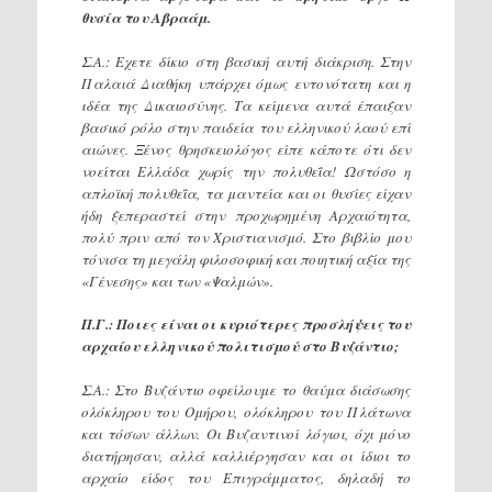
θυσία του Αβραάμ.
Σ.Α.: Εχετε δίκιο στη βασική αυτή διάκριση. Στην
Παλαιά Διαθήκη υπάρχει όμως εντονότατη και η
ιδέα της Δικαιοσύνης. Τα κείμενα αυτά έπαιξαν
βασικό ρόλο στην παιδεία του ελληνικού λαού επί
αιώνες. Ξένος θρησκειολόγος είπε κάποτε ότι δεν
νοείται Ελλάδα χωρίς την πολυθεΐα! Ωστόσο η
απλοϊκή πολυθεΐα, τα μαντεία και οι θυσίες είχαν
ήδη ξεπεραστεί στην προχωρημένη Αρχαιότητα,
πολύ πριν από τον Χριστιανισμό. Στο βιβλίο μου
τόνισα τη μεγάλη φιλοσοφική και ποιητική αξία της
«Γένεσης» και των «Ψαλμών».
Π.Γ.: Ποιες είναι οι κυριότερες προσλήψεις του
αρχαίου ελληνικού πολιτισμού στο Βυζάντιο;
Σ.Α.: Στο Βυζάντιο οφείλουμε το θαύμα διάσωσης
ολόκληρου του Ομήρου, ολόκληρου του Πλάτωνα
και τόσων άλλων. Οι Βυζαντινοί λόγιοι, όχι μόνο
διατήρησαν, αλλά καλλιέργησαν και οι ίδιοι το
αρχαίο είδος του Επιγράμματος, δηλαδή το