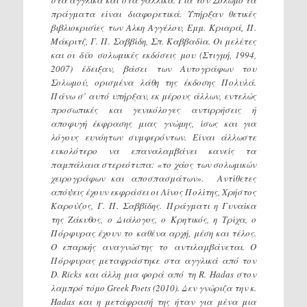
πράγματα είναι διαφορετικά. Υπήρξαν θετικές
βιβλιοκρισίες των Αλκη Αγγέλου, Εμμ. Κριαρά, Π.
Μάκριτζ, Γ. Π. Σαββίδη, Σπ. Καββαδία. Οι μελέτες
και οι δύο σολωμικές εκδόσεις μου (Στιγμή, 1994,
2007) έδειξαν, βάσει των Αυτογράφων του
Σολωμού, ορισμένα λάθη της έκδοσης Πολυλά.
Πάνω σ’ αυτό υπήρξαν, εκ μέρους άλλων, εντελώς
προσωπικές και γενικόλογες αντιρρήσεις ή
αποφυγή έκφρασης μιας γνώμης, ίσως και για
λόγους ευνόητων συμφερόντων. Είναι άλλωστε
ευκολότερο να επαναλαμβάνει κανείς τα
παμπάλαια στερεότυπα: «το χάος των σολωμικών
χειρογράφων και αποσπασμάτων». Αντίθετες
απόψεις έχουν εκφράσει οι Λίνος Πολίτης, Χρήστος
Καρούζος, Γ. Π. Σαββίδης. Πράγματι η Γυναίκα
της Ζάκυθος, ο Διάλογος, ο Κρητικός, η Τρίχα, ο
Πόρφυρας έχουν το καθένα αρχή, μέση και τέλος.
Ο επαρκής αναγνώστης το αντιλαμβάνεται. Ο
Πόρφυρας μεταφράστηκε στα αγγλικά από τον
D. Ricks και άλλη μια φορά από τη R. Hadas στον
λαμπρό τόμο Greek Poets (2010). Δεν γνώριζα την κ.
Hadas και η μετάφρασή της ήταν για μένα μια