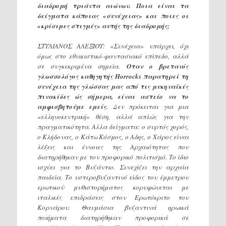
διαδρομή τριάντα αιώνων. Ποια είναι τα
δείγματα κάποιας «συνέχειας» και ποιες οι
«κρίσιμες στιγμές» αυτής της διαδρομής;
ΣΤΥΛΙΑΝΟΣ ΑΛΕΞΙΟΥ: «Συνέχεια» υπάρχει, όχι
όμως στο εθνικιστικό-φαντασιακό επίπεδο, αλλά
σε συγκεκριμένα σημεία.
Οταν ο βρετανός
γλωσσολόγος καθηγητής Horrocks παρατηρεί τη
συνέχεια της γλώσσας μας από τις μυκηναϊκές
πινακίδες ώς σήμερα, είναι αστείο να το
αμφισβητούμε εμείς.
Δεν πρόκειται για μια
«ελληνοκεντρική» θέση, αλλά απλώς για την
πραγματικότητα. Αλλα δείγματα: ο συρτός χορός,
ο Κλήδονας, ο Κάτω Κόσμος, ο Αδης, ο Χάρος είναι
λέξεις και έννοιες της Αρχαιότητας που
διατηρήθηκαν με τον προφορικό πολιτισμό. Το ίδιο
ισχύει για το Βυζάντιο. Συνεχίζει την αρχαία
παιδεία. Το υστεροβυζαντινό είδος του έμμετρου
ερωτικού μυθιστορήματος κορυφώνεται με
ιταλικές επιδράσεις στον Ερωτόκριτο του
Κορνάρου. Θαυμάσια βυζαντινά ηρωικά
ποιήματα διατηρήθηκαν προφορικά σε