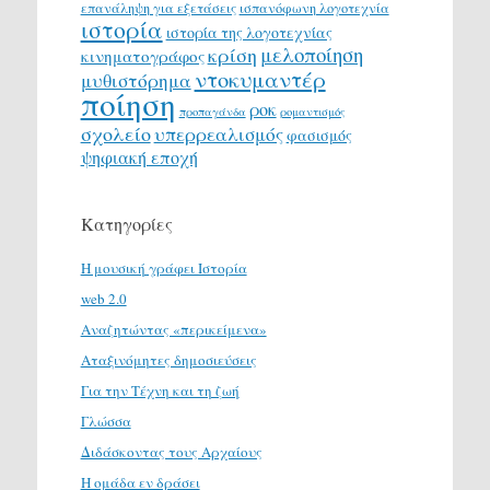
επανάληψη για εξετάσεις
ισπανόφωνη λογοτεχνία
ιστορία
ιστορία της λογοτεχνίας
μελοποίηση
κρίση
κινηματογράφος
ντοκυμαντέρ
μυθιστόρημα
ποίηση
ροκ
προπαγάνδα
ρομαντισμός
σχολείο
υπερρεαλισμός
φασισμός
ψηφιακή εποχή
Κατηγορίες
H μουσική γράφει Ιστορία
web 2.0
Αναζητώντας «περικείμενα»
Αταξινόμητες δημοσιεύσεις
Για την Τέχνη και τη ζωή
Γλώσσα
Διδάσκοντας τους Αρχαίους
Η ομάδα εν δράσει