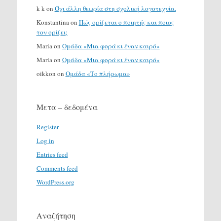
k k
on
Όχι άλλη θεωρία στη σχολική λογοτεχνία.
Konstantina
on
Πώς ορίζεται ο ποιητής και ποιος
τον ορίζει;
Maria
on
Ομάδα «Μια φορά κι έναν καιρό»
Maria
on
Ομάδα «Μια φορά κι έναν καιρό»
oikkon
on
Ομάδα «Το πλήρωμα»
Μετα – δεδομένα
Register
Log in
Entries feed
Comments feed
WordPress.org
Αναζήτηση