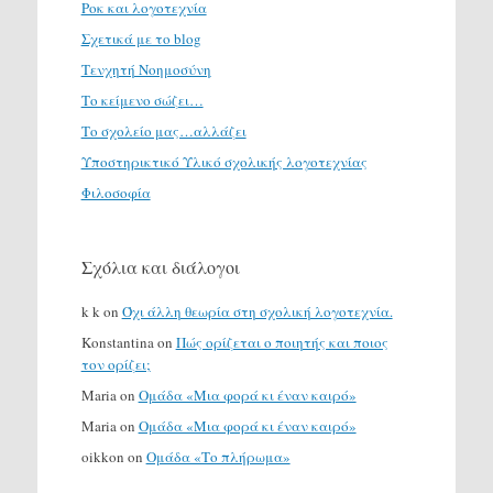
Ροκ και λογοτεχνία
Σχετικά με το blog
Τενχητή Νοημοσύνη
Το κείμενο σώζει…
Το σχολείο μας…αλλάζει
Υποστηρικτικό Υλικό σχολικής λογοτεχνίας
Φιλοσοφία
Σχόλια και διάλογοι
k k
on
Όχι άλλη θεωρία στη σχολική λογοτεχνία.
Konstantina
on
Πώς ορίζεται ο ποιητής και ποιος
τον ορίζει;
Maria
on
Ομάδα «Μια φορά κι έναν καιρό»
Maria
on
Ομάδα «Μια φορά κι έναν καιρό»
oikkon
on
Ομάδα «Το πλήρωμα»