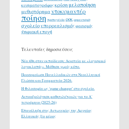
μελοποίηση
κρίση
κινηματογράφος
ντοκυμαντέρ
μυθιστόρημα
ποίηση
ροκ
προπαγάνδα
ρομαντισμός
σχολείο
υπερρεαλισμός
φασισμός
ψηφιακή εποχή
Τελευταίες δημοσιεύσεις
Νέα ήθη στην εκπαίδευση: Αριστεία με «λογισμικό
λογοκλοπής». Μάθηση χωρίς κόπο.
Προσομοίωση Πανελλαδικών στη Νεοελληνική
Γλώσσα και Γραμματεία 2026.
H Φιλοσοφία ως ‘game changer’ στο σχολείο.
Αυτοαξιολόγηση μαθητών/τριών για το Α΄
τετράμηνο (2025-26)
Επανάληψη στις Αντωνυμίες της Αρχαίας
Ελληνικής |1ο μέρος