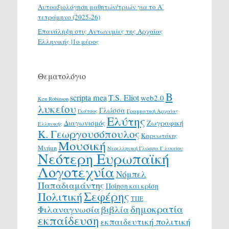
Αυτοαξιολόγηση μαθητών/τριών για το Α΄
τετράμηνο (2025-26)
Επανάληψη στις Αντωνυμίες της Αρχαίας
Ελληνικής |1ο μέρος
Θεματολόγιο
Β
scripta mea
T.S. Eliot
web2.0
Ken Robinson
λυκείου
Γλώσσα
Γκάτσος
Γραμματική Αρχαίας
Ελύτης
Διαγωνισμός
Ζωγραφική
Ελληνικής
Κ. Γεωργουσόπουλος
Καρυωτάκης
Μουσική
Μνήμη
Νεοελληνική Γλώσσα Γ λυκείου
Νεότερη Ευρωπαϊκή
Λογοτεχνία
Νόμπελ
Παπαδιαμάντης
Ποίηση και κρίση
Σεφέρης
Πολιτική
ΤΠΕ
δημοκρατία
Φιλαναγνωσία
βιβλία
εκπαίδευση
εκπαιδευτική πολιτική