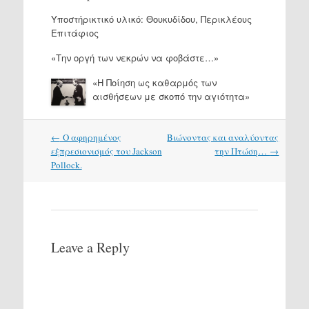
Υποστήρικτικό υλικό: Θουκυδίδου, Περικλέους
Επιτάφιος
«Την οργή των νεκρών να φοβάστε…»
«Η Ποίηση ως καθαρμός των
αισθήσεων με σκοπό την αγιότητα»
Post
←
Ο αφηρημένος
Βιώνοντας και αναλύοντας
navigation
εξπρεσιονισμός του Jackson
την Πτώση…
→
Pollock.
Leave a Reply