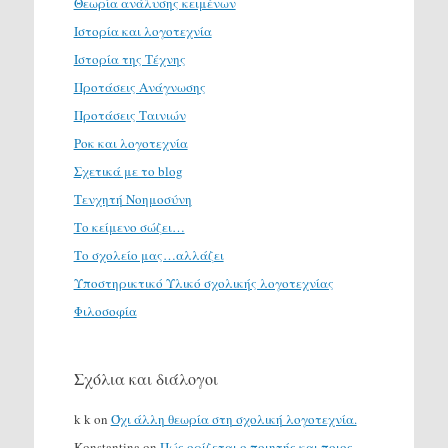
Θεωρία ανάλυσης κειμένων
Ιστορία και λογοτεχνία
Ιστορία της Τέχνης
Προτάσεις Ανάγνωσης
Προτάσεις Ταινιών
Ροκ και λογοτεχνία
Σχετικά με το blog
Τενχητή Νοημοσύνη
Το κείμενο σώζει…
Το σχολείο μας…αλλάζει
Υποστηρικτικό Υλικό σχολικής λογοτεχνίας
Φιλοσοφία
Σχόλια και διάλογοι
k k
on
Όχι άλλη θεωρία στη σχολική λογοτεχνία.
Konstantina
on
Πώς ορίζεται ο ποιητής και ποιος