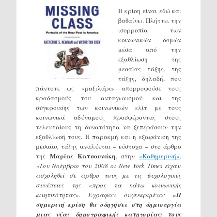
Η κρίση είναι εδώ και
βαθαίνει. Πλήττει την
ισορροπία των
κοινωνικών δομών
μέσα από την
εξαθλίωση της
μεσαίας τάξης, της
τάξης, δηλαδή, που
πάντοτε ως «μαξιλάρι» απορροφούσε τους
κραδασμούς του ανταγωνισμού και της
σύγκρουσης των κοινωνικών ελίτ με τους
κοινωνικά αδύναμους προσφέροντας στους
τελευταίους τη δυνατότητα να ξεπεράσουν την
εξαθλίωσή τους. Η παρακμή και η εξαφάνιση της
μεσαίας τάξης αναλύεται – εύστοχα – στο άρθρο
Μαρίας Κατσουνάκη
της
, στην
«Καθημερινή»
.
«Τον Νοέμβριο του 2008 οι New York Times είχαν
ασχοληθεί σε άρθρο τους με τις ψυχολογικές
συνέπειες της «προς τα κάτω κοινωνικής
κινητικότητας». Εγραφαν συγκεκριμένα:
«Η
σημερινή κρίση θα οδηγήσει στη δημιουργία
μιας νέας δημογραφικής κατηγορίας: τους