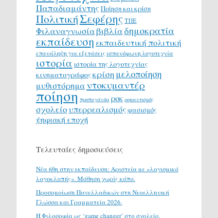
Παπαδιαμάντης
Ποίηση και κρίση
Σεφέρης
Πολιτική
ΤΠΕ
δημοκρατία
Φιλαναγνωσία
βιβλία
εκπαίδευση
εκπαιδευτική πολιτική
επανάληψη για εξετάσεις
ισπανόφωνη λογοτεχνία
ιστορία
ιστορία της λογοτεχνίας
μελοποίηση
κρίση
κινηματογράφος
ντοκυμαντέρ
μυθιστόρημα
ποίηση
ροκ
προπαγάνδα
ρομαντισμός
σχολείο
υπερρεαλισμός
φασισμός
ψηφιακή εποχή
Τελευταίες δημοσιεύσεις
Νέα ήθη στην εκπαίδευση: Αριστεία με «λογισμικό
λογοκλοπής». Μάθηση χωρίς κόπο.
Προσομοίωση Πανελλαδικών στη Νεοελληνική
Γλώσσα και Γραμματεία 2026.
H Φιλοσοφία ως ‘game changer’ στο σχολείο.