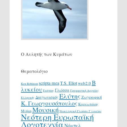
Ο Αυλητής των Κυμάτων
Θεματολόγιο
Β
scripta mea
T.S. Eliot
web2.0
Ken Robinson
λυκείου
Γλώσσα
Γκάτσος
Γραμματική Αρχαίας
Ελύτης
Διαγωνισμός
Ζωγραφική
Ελληνικής
Κ. Γεωργουσόπουλος
Καρυωτάκης
Μουσική
Μνήμη
Νεοελληνική Γλώσσα Γ λυκείου
Νεότερη Ευρωπαϊκή
Λογοτεχνία
Νόμπελ