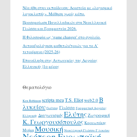
Νέα ήθη στην εκπαίδευση: Αριστεία με «λογισμικό
λογοκλοπής». Μάθηση χωρίς κόπο.
Προσομοίωση Πανελλαδικών στη Νεοελληνική
Γλώσσα και Γραμματεία 2026.
H Φιλοσοφία ως ‘game changer’ στο σχολείο.
Αυτοαξιολόγηση μαθητών/τριών για το Α΄
τετράμηνο (2025-26)
Επανάληψη στις Αντωνυμίες της Αρχαίας
Ελληνικής |1ο μέρος
Θεματολόγιο
Β
scripta mea
T.S. Eliot
web2.0
Ken Robinson
λυκείου
Γλώσσα
Γκάτσος
Γραμματική Αρχαίας
Ελύτης
Διαγωνισμός
Ζωγραφική
Ελληνικής
Κ. Γεωργουσόπουλος
Καρυωτάκης
Μουσική
Μνήμη
Νεοελληνική Γλώσσα Γ λυκείου
Νεότερη Ευρωπαϊκή