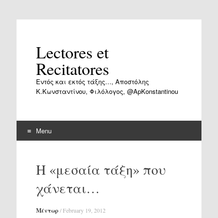
Lectores et
Recitatores
Εντός και εκτός τάξης…, Αποστόλης
Κ.Κωνσταντίνου, Φιλόλογος, @ApKonstantinou
Menu
Skip
to
Η «μεσαία τάξη» που
content
χάνεται…
Μέντωρ
/
February 19, 2012