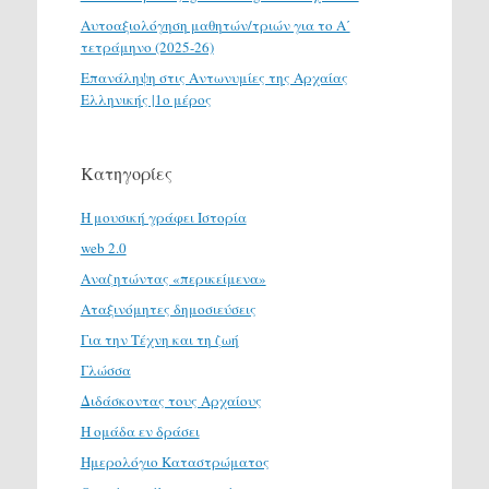
Αυτοαξιολόγηση μαθητών/τριών για το Α΄
τετράμηνο (2025-26)
Επανάληψη στις Αντωνυμίες της Αρχαίας
Ελληνικής |1ο μέρος
Κατηγορίες
H μουσική γράφει Ιστορία
web 2.0
Αναζητώντας «περικείμενα»
Αταξινόμητες δημοσιεύσεις
Για την Τέχνη και τη ζωή
Γλώσσα
Διδάσκοντας τους Αρχαίους
Η ομάδα εν δράσει
Ημερολόγιο Καταστρώματος