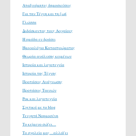
Αταξινόμητες δημοσιεύσεις
Για την Τέχνη και τη ζωή
Γλώσσα
Διδάσκοντας τους Αρχαίους
Η ομάδα εν δράσει
Ημερολόγιο Καταστρώματος
Θεωρία ανάλυσης κειμένων
Ιστορία και λογοτεχνία
Ιστορία της Τέχνης
Προτάσεις Ανάγνωσης
Προτάσεις Ταινιών
Ροκ και λογοτεχνία
Σχετικά με το blog
Τενχητή Νοημοσύνη
Το κείμενο σώζει…
Το σχολείο μας…αλλάζει