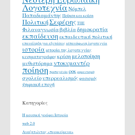
Λογοτεχνία
Νόμπελ
Παπαδιαμάντης
Ποίηση και κρίση
Σεφέρης
Πολιτική
ΤΠΕ
δημοκρατία
Φιλαναγνωσία
βιβλία
εκπαίδευση
εκπαιδευτική πολιτική
επανάληψη για εξετάσεις
ισπανόφωνη λογοτεχνία
ιστορία
ιστορία της λογοτεχνίας
μελοποίηση
κρίση
κινηματογράφος
ντοκυμαντέρ
μυθιστόρημα
ποίηση
ροκ
προπαγάνδα
ρομαντισμός
σχολείο
υπερρεαλισμός
φασισμός
ψηφιακή εποχή
Κατηγορίες
H μουσική γράφει Ιστορία
web 2.0
Αναζητώντας «περικείμενα»