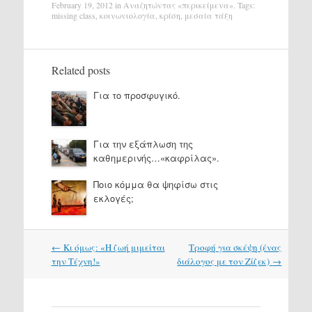
February 19, 2012
in
Αναζητώντας «περικείμενα»
. Tags:
missing class
,
κοινωνιολογία
,
κρίση
,
μεσαία τάξη
Related posts
Για το προσφυγικό.
Για την εξάπλωση της
καθημερινής…«καφρίλας».
Ποιο κόμμα θα ψηφίσω στις
εκλογές;
Post
←
Κι όμως: «Η ζωή μιμείται
Τροφή για σκέψη (ένας
navigation
την Τέχνη!»
διάλογος με τον Ζίζεκ)
→