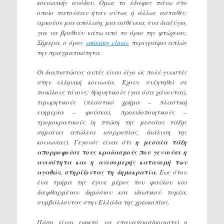
κοινωνικής ανόδου. Ομως το έδαφος πάνω στο
οποίο πατούσαν ήταν ούτως ή άλλως ασταθές:
αρκούσε μια απόλυση, μια ασθένεια, ένα διαζύγιο,
για να βρεθούν κάτω από το όριο της φτώχειας.
Σήμερα, ο όρος
«missing class»
περιγράφει απλώς
την πραγματικότητα.
Οι διαπιστώσεις αυτές είναι λίγο ώς πολύ γνωστές
στην ελληνική κοινωνία. Εχουν συζητηθεί σε
ποικίλους τόνους: θρηνητικούς (για όσα χάνονται),
τιμωρητικούς (πλαστικό χρήμα – πλαστική
ευημερία – φούσκα), προειδοποιητικούς –
τρομοκρατικούς (η πτώση της μεσαίας τάξης
σημαίνει απώλεια ισορροπίας, διάλυση της
κοινωνίας). Γεγονός είναι ότι
η μεσαία τάξη
απορροφούσε τους κραδασμούς που γεννούσε η
ανισότητα και η ανισομερής κατανομή των
αγαθών, στηρίζοντας τη δημοκρατία.
Εως ότου
ένα τμήμα της έγινε μέρος του φαύλου και
διεφθαρμένου δημόσιου και ιδιωτικού τομέα,
συμβάλλοντας στην Ελλάδα της χρεοκοπίας.
Πόσο είναι εφικτό να επαναπροσδιοριστεί η