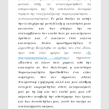
μεσαία τάξη, να ανασυγκροτηθούν τα
απομεινάρια της; Να αποτελέσει δυναμικό
πυρήνα της ευαγγελιζόμενης παραγωγικότητας –
ανταγωνιστικότητας;
Τι ρόλο παίζει σε αυτήν
την (ενδεχόμενη) μετεξέλιξη η ικανότητα μιας
κοινωνίας και των ατόμων της να
συλλαμβάνουν τον εαυτό τους με καινούργιους
τρόπους και ν’ ανοίγουν έτσι ολοένα
καινούργια πεδία δραστηριοτήτων;
Ο
Δημοσθένης Κούρτοβικ σε άρθρο του στα «Νέα»
πριν από λίγες ημέρες (με τίτλο: «
Το
προγραμματισμένο ναυάγιο»
) σημειώνει:
«Παντού, σε όλους τους χώρους, από την
οικονομία ώς τον πολιτισμό, η καινοτόμα
παραγωγικότητα προϋποθέτει ένα είδος
ανησυχίας, που δεν σημαίνει απλώς
πνευματική εγρήγορση αλλά και μια αίσθηση
συνεχούς εκκρεμότητας στους λογαριασμούς
μας με τη ζωή και τον εαυτό μας, μια επ’
αόριστον αναβολή της αποτίμησης των έργων
και των δυνατοτήτων μας, γιατί τα νοούμε ως
ανολοκλήρωτα ακόμα».