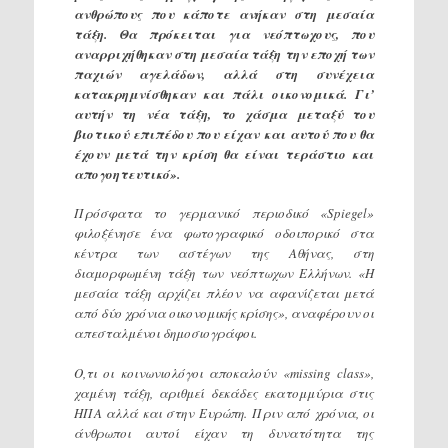
ανθρώπους που κάποτε ανήκαν στη μεσαία
τάξη. Θα πρόκειται για νεόπτωχους, που
αναρριχήθηκαν στη μεσαία τάξη την εποχή των
παχιών αγελάδων, αλλά στη συνέχεια
κατακρημνίσθηκαν και πάλι οικονομικά. Γι’
αυτήν τη νέα τάξη, το χάσμα μεταξύ του
βιοτικού επιπέδου που είχαν και αυτού που θα
έχουν μετά την κρίση θα είναι τεράστιο και
απογοητευτικό».
Πρόσφατα το γερμανικό περιοδικό «Spiegel»
φιλοξένησε ένα φωτογραφικό οδοιπορικό στα
κέντρα των αστέγων της Αθήνας, στη
διαμορφωμένη τάξη των νεόπτωχων Ελλήνων. «Η
μεσαία τάξη αρχίζει πλέον να αφανίζεται μετά
από δύο χρόνια οικονομικής κρίσης», αναφέρουν οι
απεσταλμένοι δημοσιογράφοι.
Ο,τι οι κοινωνιολόγοι αποκαλούν «missing class»,
χαμένη τάξη, αριθμεί δεκάδες εκατομμύρια στις
ΗΠΑ αλλά και στην Ευρώπη. Πριν από χρόνια, οι
άνθρωποι αυτοί είχαν τη δυνατότητα της