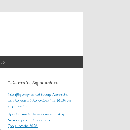
μού
Τελευταίες δημοσιεύσεις
Νέα ήθη στην εκπαίδευση: Αριστεία
με «λογισμικό λογοκλοπής». Μάθηση
χωρίς κόπο.
Προσομοίωση Πανελλαδικών στη
Νεοελληνική Γλώσσα και
Γραμματεία 2026.
ς