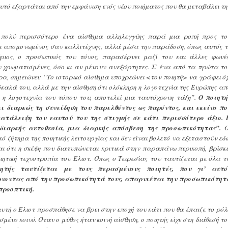
 αυτό εξαρτάται από την εμφάνιση ενός νέου ποιήματος που θα μεταβάλει τη
ω πολύ περισσότερο ένα αίσθημα αλληλεγγύης παρά μια ροπή προς το
όχι απομονωμένος σαν καλλιτέχνης, αλλά μέσα την παράδοση, όπως αυτός τ
ριος, ο προσωπικός του τόνος, παρασέρνει μαζί του και άλλες φωνές
 χρωματισμένες, όσο κι αν μένουν ανεξάρτητες. Σ’ ένα από τα πρώτα το
ρα, σημειώνει: “Το ιστορικό αίσθημα υποχρεώνει <τον ποιητή> να γράφει όχ
όκαλά του, αλλά με την αίσθηση ότι ολόκληρη η λογοτεχνία της Ευρώπης απ
 η λογοτεχνία του τόπου του, αποτελεί μια ταυτόχρονη τάξη”.
Ο ποιητή
 διαρκώς τη συνείδηση του παρελθόντος ως παρόντος, και εκείνο πο
κατάλειψη του εαυτού του της στιγμής σε κάτι περισσότερο άξιο. 
 διαρκής αυτοθυσία, μια διαρκής απόσβεση της προσωπικότητας”.
Ο
ό ζήτημα της ποιητικής λειτουργίας και δεν είναι βολετό να εξεταστούν εδώ
αι ότι η σκέψη που διατυπώνεται κριτικά στην παραπάνω περικοπή, βρίσκε
ιητική τεχνοτροπία του Έλιοτ. Όπως ο Τειρεσίας του ταυτίζεται με όλα τ
ητής ταυτίζεται με τους περασμένους ποιητές, που γι’ αυτό
νοντας από την προσωπικότητά τους, απαρνιέται την προσωπικότητ
 προοπτική.
υτή ο Έλιοτ προσπάθησε να βρει στην εποχή του κάτι που θα έπαιζε το ρόλ
σμένο κοινό. Όταν ο μύθος ήταν κοινή αίσθηση, ο ποιητής είχε στη διάθεσή το