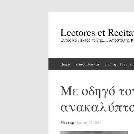
Lectores et Recita
Εντός και εκτός τάξης…, Αποστόλης Κ
Skip
Home
e-διδασκαλία
Για την Τέχνη κ
to
content
Με οδηγό το
ανακαλύπτου
Μέντωρ
/
January 17, 2013