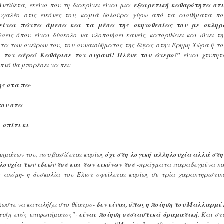
Αντίθετα, εκείνο που τη διακρίνει είναι μια
εξαιρετική καθαρότητα στι
υγαλέο στις εικόνες του, καμιά θολούρα γύρω από τα αισθήματα πο
είναι πάντα άμεσα και τα μέσα της σκηνοθεσίας του με σκληρ
εις όπου είναι δύσκολο να υλοποιήσει κανείς, κατορθώνει και δίνει τη
ητα των ονείρων του, του συναισθήματος της δίψας στην Έρημη Χώρα ή το
 τον αέρα! Καθάρισε τον ουρανό! Πλύνε τον άνεμο!”
είναι χτυπητ
πνό θα μπορέσει να πει:
ης στα πα-
του στα
 σπίτι κι
ιημάτων του, που βασίζεται κυρίως
όχι στη λογική αλληλουχία αλλά στη
λουχία των ιδεών του και των εικόνων του
-πράγματα παραδεγμένα κα
ακόμη- η δυσκολία του Έλιοτ οφείλεται κυρίως σε τρία χαρακτηριστικ
λλωστε να καταλήξει στο θέατρο-
δεν είναι, όπως η ποίηση του Μαλλαρμέ 
τυξη ενός επιφωνήματος”·
είναι ποίηση ουσιαστικά δραματική
. Και στ