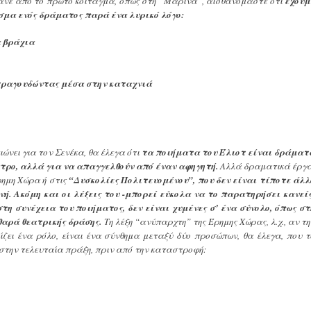
ανε από το πρώτο κοίταγμα, όπως στη “Μαρίνα”, αισθανόμαστε ότι
έχουμ
μα ενός δράματος παρά ένα λυρικό λόγο:
α βράχια
τραγου
δώντας μέσα στην καταχνιά
ώνει για τον Σενέκα, θα έλεγα ότι
τα ποιήματα του Έλιοτ είναι δράματ
τρο,
αλλά για να απαγγελθούν από έναν αφηγητή.
Αλλά δραματικά έργα
ρημη Χώρα ή στις
“Δυσκολίες Πολιτευομένου”, που δεν είναι τίποτε άλλ
ή. Ακόμη και οι λέξεις του -μπορεί εύκολα να το παρατηρήσει κανείς
τη συνέχεια του ποιήματος, δεν είναι χυμένες σ’ ένα σύνολο, όπως στ
αθαρά θεατρικής δράσης.
Τη λέξη “ανύπαρχτη” της Έρημης Χώρας, λ.χ., αν τη
ζει ένα ρόλο, είναι ένα σύνθημα μεταξύ δύο προσώπων, θα έλεγα, που τ
 στην τελευταία πράξη, πριν από την καταστροφή: