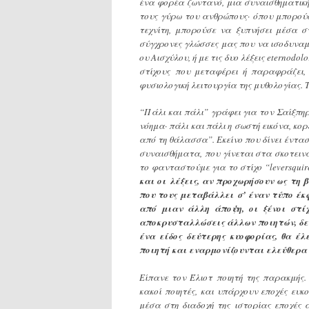
ένα φορέα ζωντανό, μια συναισθηματική
τους γύρω του ανθρώπους· όπου μπορούσ
τεχνίτη, μπορούσε να ξυπνήσει μέσα σ
σύγχρονες γλώσσες μας που να ισοδυναμε
ου Αισχύλου, ή με τις δυο λέξεις eternodo
στίχους που μεταφέρει ή παραφράζει,
φυσιολογική λειτουργία της μυθολογίας. 
“Πάλι και πάλι” γράφει για τον Σαίξπη
νόημα· πάλι και πάλι η σωστή εικόνα, κ
από τη θάλασσα”. Εκείνο που δίνει ένταση
συναισθήματα, που γίνεται στα σκοτεινά 
το φανταστούμε για το στίχο “leversquir
και οι λέξεις, αν προχωρήσουν ως τη
που τους μεταβάλλει σ’ έναν τύπο έκ
από μιαν άλλη άποψη, οι ξένοι στί
αποκρυσταλλώσεις άλλων ποιητών, δε
ένα είδος δεύτερης κυοφορίας, θα έ
ποιητή και εναρμονίζουνται ελεύθερα
Είπανε τον Έλιοτ ποιητή της παρακμής.
κακοί ποιητές, και υπάρχουν εποχές ευκ
μέσα στη διαδοχή της ιστορίας εποχές