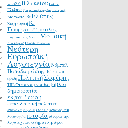
ι
Β λυκείου
web2.0
Γκάτσος
υ
Γλώσσα
Γραμματική Αρχαίας Ελληνικής
ς
Ελύτης
Διαγωνισμός
ς
Κ.
Ζωγραφική
υς
Γεωργουσόπουλος
η
Μουσική
Καρυωτάκης
Μνήμη
Νεοελληνική Γλώσσα Γ λυκείου
Νεότερη
ο
η
Ευρωπαϊκή
ε
Λογοτεχνία
α
Νόμπελ
ς
Παπαδιαμάντης
Ποίηση και
,
Σεφέρης
Πολιτική
κρίση
ι
Φιλαναγνωσία
βιβλία
ΤΠΕ
ι
δημοκρατία
ό
εκπαίδευση
υ
εκπαιδευτική πολιτική
επανάληψη για εξετάσεις
ισπανόφωνη
ιστορία
ι
ιστορία της
λογοτεχνία
ι
κινηματογράφος
λογοτεχνίας
ς
μελοποίηση
κρίση