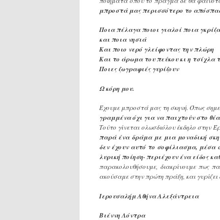
ποιήματα όπου το πράγμα δε θα φαινότ
μπροστά μας περισσότερο το απόσπασ
Ποια πέλαγα ποιοι γιαλοί ποια γκρίζ
και ποια νησιά
Και ποιο νερό γλείφοντας την πλώρη
Και το άρωμα του πεύκου κι η τσίχλα 
Ποιες ζωγραφιές γυρίζουν
Ω κόρη μου.
Έχουμε μπροστά μας τη σκηνή. Όπως σημει
γραμμένα όχι για να παιχτούν στο θέα
Τούτο γίνεται ολωσδιόλου έκδηλο στην Έ
παρά ένα δράμα με μια μοναδική σκην
δεν έχουν αυτό το σοφίλιασμα, μέσα σ
λυρική ποίηση· περιέχουν ένα είδος κ
παρακολουθήσουμε, διακρίνουμε πως παί
ακούσαμε στην πρώτη πράξη, και γυρίζει
Ιερουσαλήμ Αθήνα Αλεξάντρεια
Βιέννη Λόντρα