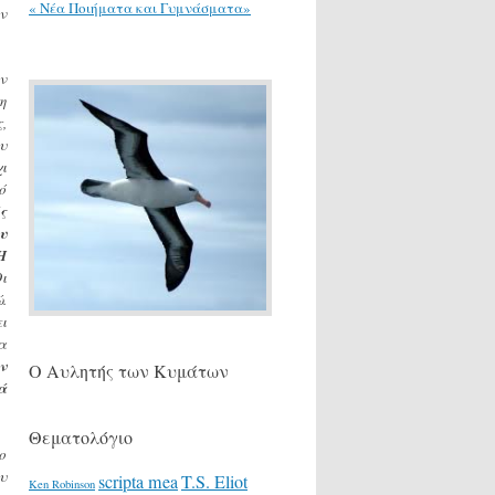
« Νέα Ποιήματα και Γυμνάσματα»
ν
ν
η
,
υ
ι
ό
ς
υ
Η
ι
.
ι
α
ν
Ο Αυλητής των Κυμάτων
ά
Θεματολόγιο
ο
υ
scripta mea
T.S. Eliot
Ken Robinson