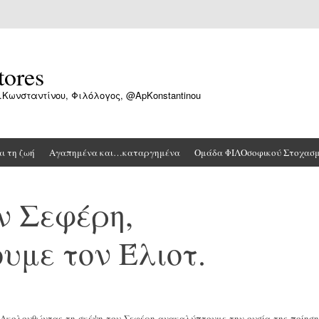
tores
.Κωνσταντίνου, Φιλόλογος, @ApKonstantinou
αι τη ζωή
Αγαπημένα και…καταργημένα
Ομάδα ΦΙΛΟσοφικού Στοχασ
ν Σεφέρη,
με τον Έλιοτ.
Ακολουθώντας τη σκέψη του Σεφέρη ανακαλύπτουμε την ουσία της ποίηση