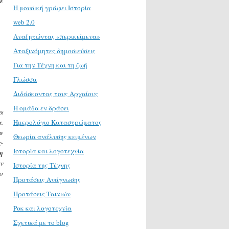
ε
H μουσική γράφει Ιστορία
web 2.0
Αναζητώντας «περικείμενα»
Αταξινόμητες δημοσιεύσεις
Για την Τέχνη και τη ζωή
Γλώσσα
Διδάσκοντας τους Αρχαίους
Η ομάδα εν δράσει
α
.
Ημερολόγιο Καταστρώματος
ο
Θεωρία ανάλυσης κειμένων
-
Ιστορία και λογοτεχνία
η
ν
Ιστορία της Τέχνης
ο
Προτάσεις Ανάγνωσης
Προτάσεις Ταινιών
Ροκ και λογοτεχνία
Σχετικά με το blog