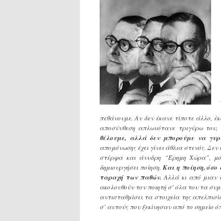
πεθάνουμε. Αν δεν έκανε τίποτε άλλο, έ
αποσύνθεση απλωνότανε τριγύρω του, 
θέλουμε, αλλά δεν μπορούμε να γυ
απομόνωσης έχει γίνει άθλια στενός. Δεν
στέρφα και άνυδρη “Έρημη Χώρα”, μόν
δημιουργήσει ποίηση.
Και η ποίηση, όσο
ταραχή των παθών.
Αλλά κι από μιαν 
ακολουθούν τον ποιητή σ’ όλα του τα συμ
αντισταθμίσει τα στοιχεία της απελπισί
σ’ αυτούς που ξεκίνησαν από το σημείο 