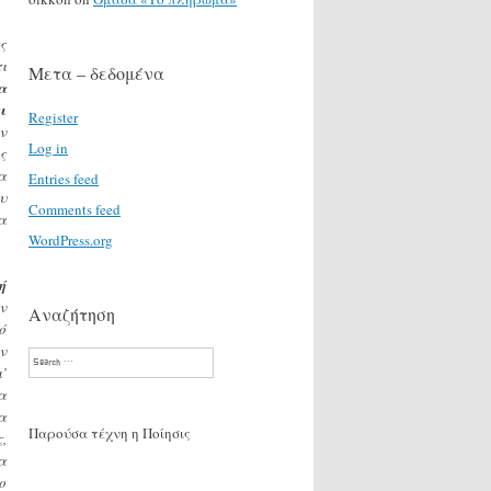
ς
ι
Μετα – δεδομένα
α
ι
Register
ν
Log in
ς
α
Entries feed
υ
Comments feed
α
WordPress.org
ή
ν
Αναζήτηση
ό
ν
Search
’
α
α
Παρούσα τέχνη η Ποίησις
,
α
ο