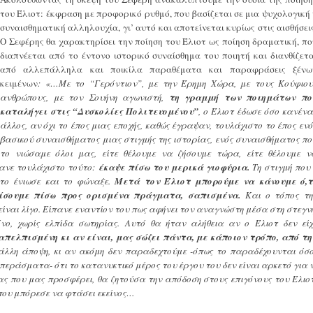
του Έλιοτ: έκφραση με προφορικό ρυθμό, που βασίζεται σε μια ψυχολογική 
συναισθηματική αλληλουχία, γι’ αυτό και αποτείνεται κυρίως στις αισθήσεις
Ο Σεφέρης θα χαρακτηρίσει την ποίηση του Έλιοτ ως ποίηση δραματική, πο
διαπνέεται από το έντονο ιστορικό συναίσθημα του ποιητή και διανθίζετα
από αλλεπάλληλα και ποικίλα παραθέματα και παραφράσεις ξένω
κειμένων
:
«…Με το “Γερόντιον”, με την Έρημη Χώρα, με τους Κούφιου
ανθρώπους, με τον Σουήνη αγωνιστή,
τη γραμμή των ποιημάτων πο
καταλήγει στις “Δυσκολίες Πολιτευομένου”
, ο Έλιοτ έδωσε όσο κανένα
άλλος, αν όχι το έπος μιας εποχής, καθώς έγραψαν, τουλάχιστο το έπος ενό
βασικού συναισθήματος μιας στιγμής της ιστορίας, ενός συναισθήματος πο
το νιώσαμε όλοι μας, είτε θέλουμε να ζήσουμε τώρα, είτε θέλουμε ν
κανε τουλάχιστο τούτο:
έκαψε πίσω του μερικά γιοφύρια.
Τη στιγμή που 
το ένιωσε και το φώναξε.
Μετά τον Έλιοτ μπορούμε να κάνουμε ό,τ
ρίσουμε πίσω προς ορισμένα πράγματα, σαπισμένα.
Και ο τόπος τη
 είναι λίγο. Είπανε εναντίον του πως αφήνει τον αναγνώστη μέσα στη στεγνή
ο, χωρίς ελπίδα σωτηρίας. Αυτό θα ήταν αλήθεια αν ο Έλιοτ δεν είχ
 απελπισμένη κι αν είναι, μας σώζει πάντα, με κάποιον τρόπο, από τη
άλλη άποψη, κι αν ακόμη δεν παραδεχτούμε -όπως το παραδέχουνται όσο
περάσματα- ότι το κατανυκτικό μέρος του έργου του δεν είναι αρκετό για ν
ας που μας προσφέρει, θα ζητούσα την απόδοση στους επιγόνους του Έλιοτ
όπου μπόρεσε να φτάσει εκείνος…