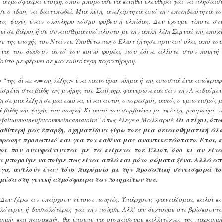
 ατμόσφαιρα έτοιμη, όπου μπορούσε να κινηθεί ελεύθερα για να πλησιάσε
ε ο ίδιος να διατυπωθεί. Μια λέξη, ανεξάρτητα από την επιτηδειότητα το
τις ψυχές έναν ολόκληρο κόσμο φόβου ή ελπίδας. Δεν έχουμε τίποτε στι
ί σε βάρος ή σε συναισθηματικό πλούτο με την απλή λέξη Σεμναί της εποχή
lore της εποχής του Ντάντε. Υποθέτω πως ο Έλιοτ ζήτησε πριν απ’ όλα, από το
 να του δώσουν αυτό τον κοινό φορέα, που έδινε άλλοτε στον ποιητή 
Τούτο με φέρνει σε μια ειδικότερη παρατήρηση.
ρ “της δίνει <=της λέξης> ένα καινούριο νόημα ή της αποσπά ένα απόκρυφ
ορεσμένη στα βάθη της μνήμης του Σαίξπηρ, φανερώνεται σαν την Αναδυόμεν
 σε μια λέξη ή σε μια εικόνα, είναι αυτός ο κορεσμός, αυτός ο εμποτισμός μ
βάθη της ψυχής του ποιητή. Κι αυτό που συμβαίνει με τη λέξη, μπορούμε ν
efaitunmotneufetcommeincantatoire” όπως έλεγε ο Μαλλαρμέ.
Οι στίχοι, όπω
 βαθύτερή μας ύπαρξη, σχηματίζουν γύρω τους μια συναισθηματική άλω
φρασης προσωπικό και για τον καθένα μας αναντικατάστατο. Έτσι, κ
χοι που συνυφαίνουνται με τα κείμενα του Έλιοτ, όσο κι αν είνα
ν μπορούμε να πούμε πως είναι απλά και μόνο σώματα ξένα. Αλλά απ
λεγα, αντλούν έναν τόνο παρόμοιο με την προσωπική συνεισφορά το
 μέσα στη γενική ατμόσφαιρα των ποιημάτων του.
 Δεν ξέρω αν υπάρχουν τέτοιοι ποιητές. Υπάρχουν, φαντάζομαι, καλοί κα
ολότερες ή δυσκολότερες για την ποίηση. Αλλ’ αν δεχτούμε ότι βρίσκουντα
 ακμής και παρακμής, θα έπρεπε να ονομάσουμε καλλιτέχνες της παρακμή