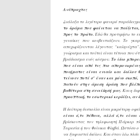
Ανύπραχτες
Διάλεξα το λιγότερο φανερό παράδειγμα.
το δράμα που φαίνεται να παίζεται
προς το πρώτο.
Εδώ θα προτιμήσω το ευ
γυναίκες που κουβεντιάζουν. Το γκα
αποχωρίζουνται λέγοντας “καληνύχτα”.
γνώρισμα και τούτο) είναι τέτοια που 
βράδιασμα ενός κόσμου.
Το ίδιο μπορε
που είναι από τις πιο απομονωμένες
ποιήματος είναι ενιαίο και διόλου 
τείνουν ποτέ σ’ έναν και μόνο σκοπό,
πατούν στην άμεση δράση που βλέπο
βαθύτερα στη συνείδησή μας.
Και η δι
προοπτική, το εσωτερικό κερδίζει, αν 
Η δεύτερη δυσκολία είναι μικρότερη· οφε
είναι ό,τι πέθανε, αλλά ό,τι είναι
βρίσκοντας τον τηλεφωνητή Πάρκερ πλ
Τειρεσία ή τον Φοίνικα Φληβά. Ωστόσο ο 
να ξαφνιστεί διόλου. Και όταν λέω πλάι 