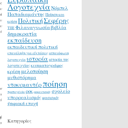
ς
Λογοτεχνία
Νόμπελ
υ
Παπαδιαμάντης
ά
Ποίηση και
Σεφέρης
Πολιτική
ν
κρίση
υ
Φιλαναγνωσία
βιβλία
ΤΠΕ
ά
δημοκρατία
εκπαίδευση
εκπαιδευτική πολιτική
επανάληψη για εξετάσεις
ισπανόφωνη
ιστορία
ιστορία της
λογοτεχνία
κινηματογράφος
λογοτεχνίας
μελοποίηση
κρίση
μυθιστόρημα
ποίηση
ντοκυμαντέρ
ν
σχολείο
ροκ
προπαγάνδα
ρομαντισμός
ι
υπερρεαλισμός
φασισμός
ά
ψηφιακή εποχή
ή
Κατηγορίες
α