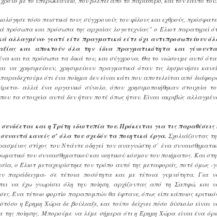
όχρονο με το υπερωκεάνειο, που βλέπει από το παράθυρο, και τον εαυτό του.
ολόγησε τόσο πειστικά τους σύγχρονούς του φίλους και εχθρούς, πρόσφατε
λικά πρόσωπα και πρόσωπα της αρχαίας λογοτεχνίας” ο Έλιοτ παρατηρεί ότ
ά αλλαγμένα· γιατί είτε πραγματικά είτε όχι αντιπροσωπεύουν όλ
 αξίας και αποκτούν όλα την ίδια πραγματικότητα και γίνουντα
να και τα πρόσωπα τα δικά του, και σύγχρονα. Θα το νιώσουμε αυτό ότα
αι να χρησιμεύουν, χρησιμεύουν πραγματικά όταν τις λησμονήσει κανεί
ι παραδεχτούμε ότι ένα ποίημα δεν είναι κάτι που αποτελείται από διάφορ
ίρετα- αλλά ένα οργανικό σύνολο, όπου χρησιμοποιήθηκαν στοιχεία το
 όπου τα στοιχεία αυτά δεν ήταν ποτέ όπως ήταν. Είναι ακριβώς αλλαγμέν
συνδέεται και η Τρίτη ιδιοτυπία του. Πρόκειται για τις παραθέσεις 
συναντά κανείς σ’ όλα του σχεδόν τα ποιητικά έργα.
Σχολιάζοντας τη
ασμένος στίχος του Ντάντε οδηγεί τον αναγνώστη σ’ ένα συναισθηματικ
ωματικό του συναισθηματικού και νοητικού κόσμου του ποιήματος. Και στη
σία, ο Έλιοτ μεταχειρίστηκε τον τρόπο αυτό της μεταφοράς, ποτέ όμως -γι
ν παράδειγμα- σε τέτοια ποσότητα και με τέτοια γυμνότητα. Για ν
πει να έχω γνωρίσει όλη την ποίηση, αρχίζοντας από τη Σαπφώ, και ν
ες. Ένα τέτοιο φορτίο παραπομπών θα έφτανε, όπως είπε κάποιος κριτικός
στόσο η Έρημη Χώρα δε βούλιαξε, και τούτο δείχνει πόσο δύσκολο είναι ν
ία της ποίησης. Μπορούμε να λέμε σήμερα ότι η Έρημη Χώρα είναι ένα όρι