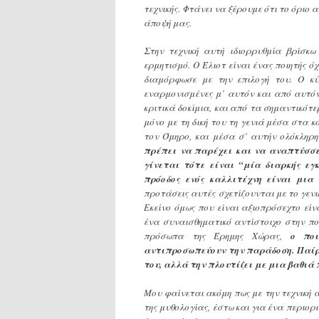
τεχνικής. Φτάνει να ξέρουμε ότι το όριο
άποψή μας.
Στην τεχνική αυτή ιδιορρυθμία βρίσκ
ερμητισμό. Ο Έλιοτ είναι ένας ποιητής 
διαμόρφωσε με την επιλογή του. Ο κύ
εναρμονισμένες μ’ αυτόν και από αυτόν
κριτικά δοκίμια, και από τα σημαντικότε
μόνο με τη δική του τη γενιά μέσα στα κ
τον Όμηρο, και μέσα σ’ αυτήν ολόκληρη
πρέπει να παρέχει και να αναπτύσσει
γίνεται τότε είναι “μία διαρκής εγ
πρόοδος ενός καλλιτέχνη είναι μια
προτάσεις αυτές σχετίζουνται με το γενικ
Εκείνο όμως που είναι αξιοπρόσεχτο είν
ένα συναισθηματικό αντίστοιχο στην πο
πρόσωπα της Έρημης Χώρας,
ο ποι
αντιπροσωπεύουν την παράδοση. Παίρ
του, αλλά την πλουτίζει με μια βαθιά
Μου φαίνεται ακόμη πως με την τεχνική α
της μυθολογίας, έστω και για ένα περιορι