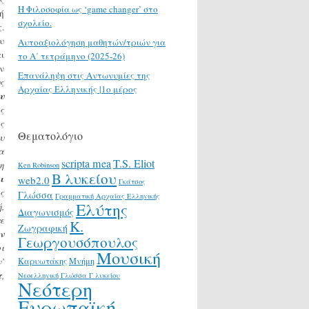
H Φιλοσοφία ως ‘game changer’ στο
ή
σχολείο.
.
υ
Αυτοαξιολόγηση μαθητών/τριών για
ι
το Α΄ τετράμηνο (2025-26)
ν
Επανάληψη στις Αντωνυμίες της
ς
Αρχαίας Ελληνικής |1ο μέρος
υ
ς
ς
Θεματολόγιο
υ
α
scripta mea
T.S. Eliot
η
Ken Robinson
Β λυκείου
ι
web2.0
Γκάτσος
ς
Γλώσσα
Γραμματική Αρχαίας Ελληνικής
Ελύτης
,
Διαγωνισμός
ε
Κ.
Ζωγραφική
ν
Γεωργουσόπουλος
ι
Μουσική
’
Καρυωτάκης
Μνήμη
,
Νεοελληνική Γλώσσα Γ λυκείου
Νεότερη
Ευρωπαϊκή