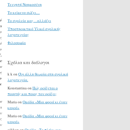
Τενχητή Νοημοσύνη
Το κείμενο σώζει…
ό
Το σχολείο μας…αλλάζει
α
Υποστηρικτικό Υλικό σχολικής
ο
λογοτεχνίας
ς
Φιλοσοφία
ό
ο
,
υ
Σχόλια και διάλογοι
ν
ς
k k
on
Όχι άλλη θεωρία στη σχολική
ο
λογοτεχνία.
ε
Konstantina
on
Πώς ορίζεται ο
ποιητής και ποιος τον ορίζει;
ν
Maria
on
Ομάδα «Μια φορά κι έναν
ι
καιρό»
ν
Maria
on
Ομάδα «Μια φορά κι έναν
ς
καιρό»
ν
oikkon
on
Ομάδα «Το πλήρωμα»