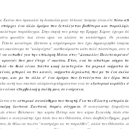
 Εκείνο που προκαλεί τη δυσκολία μιας τέτοιας ποίησης είναι ότι
πίσω απ
, υπάρχει ένα άλλο δράμα που ξετυλίγεται βαθύτερα και παράλληλ
κολότερο παράδειγμα. Στην σκηνή του μπαρ της Έρημης Χώρας έχουμε δύ
ρσόνι φωνάζει πως είναι ώρα να κλείσει το κατάστημα. Οι γυναίκε
 Τίποτε κοινότερο. Ωστόσο η ατμόσφαιρα που έχει δημιουργηθεί (σκηνικ
όταν ακούσουμε το “καληνύχτα” αισθανόμαστε κάτι πολύ πλατύτερο, σαν τ
ί να ειπωθεί για την επίκληση Μάνα στις “Δυσκολίες Πολιτευομένου”
 κραυγές που μου έτυχε ν’ ακούσω. Έτσι, ενώ το απώτερο νόημα το
θολό -το θολό είναι πάντα κακή λογοτεχνία- τα μερικά νοήματα δε
 είναι, μπορεί να πει κανείς, νοήματα διχαλωτά, που με το ένα σκέλο
υμε, και με το άλλο σ’ ένα δράμα που ξετυλίγεται δεν ξέρω πόσ
φυΐα αυτή των σκοπών αλληλοσυμπληρώνεται· ενώ το
εξωτερικό κερδίζει σ
δεν είναι υπερβολική η σκέψη μου, σε ενάργεια.
ίλεται στο
ιστορικό συναίσθημα του ποιητή. Για τον Έλιοτ η ιστορία δε
 ακόμη ζωντανό. Ζωντανό, παρόν, σύγχρονο.
Ο αναγνώστης ξαφνίζετα
άι στους Βόλσκους· την κυρία Πότερ και τον κύριο Ευγενίδη πλάι στο
ίδιος ο αναγνώστης έχει πλάι του τον Οδυσσέα, όταν διαβάζει Όμηρο, χωρί
του, δε θέλω να πω ότι “ανατρέχει εις το παρελθόν”, αλλά τον Οδυσσέα -α