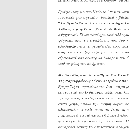
καθόλου του δίνει τίποτε ο Όμηρος- ταυτ
Γράφοντας για τον Ντάντε, “που συναρμ
ιστορικές φυσιογνωμίες, θρυλικά ή βιβ
“τα πρόσωπα αυτά είναι ολοκληρωτικ
τύπους αμαρτίας, πόνου, λάθους ή
σύγχρονα”.
Είναι ολοκληρωτικά αλλαγμέ
φύγουμε από τις αναλύσεις, που όσο κ
ολωσδιόλου για να γυρίσει στο έργο, κα
κομμάτια -τα ξεχωρίζουμε πάντα αυθα
εξωτερικού και εσωτερικού κόσμου, και
από τη φύση του ποιήματος.
Με το ιστορικό συναίσθημα του Έλιοτ 
τις παραφράσεις ξένων κειμένων που 
Έρημη Χώρα, σημειώνω πως ένας παραφρ
και νοητικό τοπίο διάφορο αλλά συμπληρ
προηγούμενη και στην κατοπινή του εργα
αυτό χρησιμοποιώ την Έρημη Χώρα σα
ολοκληρώσει κανείς αυτό το έργο, πρέ
παραδεχτεί ταυτόχρονα έξι ή εφτά γλώσσ
για να βουλιάξει οποιοδήποτε ποίημα. Ω
καθορίσει κανείς τα ουσιαστικά στοιχε