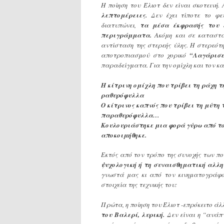
Η ποίηση του Έλιοτ δεν είναι σκοτεινή. 
λεπτομέρειες.
Δεν έχει τίποτε το φε
διατυπώνει,
τα μέσα έκφρασής του 
περιγράμματα.
Ακόμη και σε καταστάσ
αντίσταση της στερεής ύλης. Η στερεότ
αποτροπιασμού στο χορικό
“Λαγάρισε
παραδείγματα. Για την ομίχλη και τον κα
Η κίτρινη ομίχλη που τρίβει τη ράχη τ
ραθυρόφυλλα
Ο κίτρινος καπνός που τρίβει τη μύτη 
παραθυρόφυλλα…
Κουλουριάστηκε μια φορά γύρω από το
αποκοιμήθηκε.
Εκτός από τον τρόπο της συνοχής των πο
ψυχολογική ή τη συναισθηματική αλλη
γνωστά μας κι από τον κινηματογράφο 
στοιχεία της τεχνικής του:
Πρώτα, η ποίηση του Έλιοτ -επρόκειτο ά
του Βαλερί, λυρική.
Δεν είναι η “ανάπ