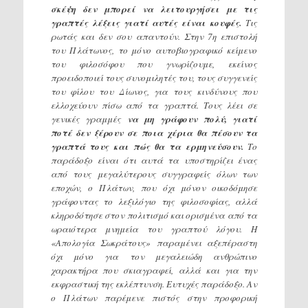
σκέψη δεν μπορεί να λειτουργήσει με τις
γραπτές λέξεις γιατί αυτές είναι κουφές.
Τις
ρωτάς και δεν σου απαντούν. Στην 7η επιστολή
του Πλάτωνος, το μόνο αυτοβιογραφικό κείμενο
του φιλοσόφου που γνωρίζουμε, εκείνος
προειδοποιεί τους συνομιλητές του, τους συγγενείς
του φίλου του Δίωνος, για τους κινδύνους που
ελλοχεύουν πίσω από τα γραπτά. Τους λέει σε
γενικές γραμμές
να μη γράφουν πολύ, γιατί
ποτέ δεν ξέρουν σε ποια χέρια θα πέσουν τα
γραπτά τους και πώς θα τα ερμηνεύσουν.
Το
παράδοξο είναι ότι αυτά τα υποστηρίζει ένας
από τους μεγαλύτερους συγγραφείς όλων των
εποχών, ο Πλάτων, που όχι μόνον οικοδόμησε
γράφοντας το λεξιλόγιο της φιλοσοφίας, αλλά
κληροδότησε στον πολιτισμό και ορισμένα από τα
ωραιότερα μνημεία του γραπτού λόγου. Η
«Απολογία Σωκράτους» παραμένει αξεπέραστη
όχι μόνο για τον μεγαλειώδη ανθρώπινο
χαρακτήρα που σκιαγραφεί, αλλά και για την
εκφραστική της εκλέπτυνση. Ευτυχές παράδοξο. Αν
ο Πλάτων παρέμενε πιστός στην προφορική