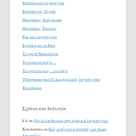
Ιστορία και λογοτεχνία
Ιστορία της Τέχνης
Προτάσεις Ανάγνωσης
Προτάσεις Ταινιών
Ροκ και λογοτεχνία
Σχετικά με το blog
Τενχητή Νοημοσύνη
Το κείμενο σώζει…
Το σχολείο μας…αλλάζει
Υποστηρικτικό Υλικό σχολικής λογοτεχνίας
Φιλοσοφία
Σχόλια και διάλογοι
k k
on
Όχι άλλη θεωρία στη σχολική λογοτεχνία.
Konstantina
on
Πώς ορίζεται ο ποιητής και ποιος
τον ορίζει;