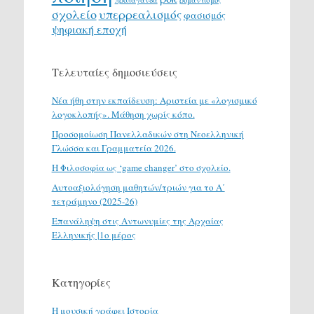
σχολείο
υπερρεαλισμός
φασισμός
ψηφιακή εποχή
Τελευταίες δημοσιεύσεις
Νέα ήθη στην εκπαίδευση: Αριστεία με «λογισμικό
λογοκλοπής». Μάθηση χωρίς κόπο.
Προσομοίωση Πανελλαδικών στη Νεοελληνική
Γλώσσα και Γραμματεία 2026.
H Φιλοσοφία ως ‘game changer’ στο σχολείο.
Αυτοαξιολόγηση μαθητών/τριών για το Α΄
τετράμηνο (2025-26)
Επανάληψη στις Αντωνυμίες της Αρχαίας
Ελληνικής |1ο μέρος
Κατηγορίες
H μουσική γράφει Ιστορία