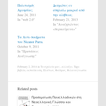
Πολιτισμός
Δεσμώτες εν
Αμνησίας;
σπηλαίω μακριά από
June 24, 2011
την αλήθεια;
In "web 2.0"
February 21, 2013
In "Αναζητώντας
«περικείμενα»"
Τα Αντι-ποιήματα
του Nicanor Parra.
October 9, 2011
In "Προτάσεις
Ανάγνωσης"
February 2, 2014
in
Το σχολείο μας...αλλάζει
. Tags:
βιβλίο
,
εκπαίδευση
,
Πλάτων
,
Φαίδρος
,
Φιλαναγνωσία
Related posts
Προσομοίωση Πανελλαδικών στη
Νεοελληνική Γλώσσα και