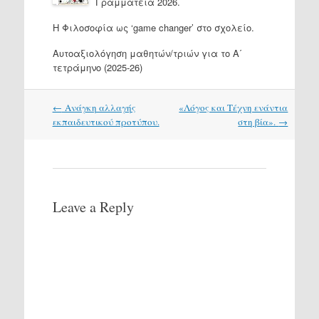
Γραμματεία 2026.
H Φιλοσοφία ως ‘game changer’ στο σχολείο.
Αυτοαξιολόγηση μαθητών/τριών για το Α΄
τετράμηνο (2025-26)
Post
←
Ανάγκη αλλαγής
«Λόγος και Τέχνη ενάντια
navigation
εκπαιδευτικού προτύπου.
στη βία».
→
Leave a Reply