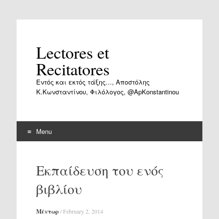
Lectores et
Recitatores
Εντός και εκτός τάξης…, Αποστόλης
Κ.Κωνσταντίνου, Φιλόλογος, @ApKonstantinou
Menu
Skip
to
Εκπαίδευση του ενός
content
βιβλίου
Μέντωρ
/
February 2, 2014