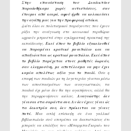
Στην επανάσταση του Διαδικτύου
παραδοθήκαμε χωρίς αντιστάσεις, σαν
έτοιμοι από καιρό, αφού ήρθε να κολακεύσει
την αγάπη μας για την προφορική ατάκα.
Διότι όλοι οι πολιτισμικοί παράγοντες που έχουν
ρίξει την ανάγνωση στο κοινωνικό περιθώριο
ωχριούν μπροστά στην εγκληματική πρακτική της
εκπαίδευσης.
Εκεί όπου το βιβλίο εξακολουθεί
να παραμένει κρατικό μονοπώλιο και να
απαξιώνεται ως κρατικό μονοπώλιο. Εκεί όπου
το βιβλίο παρέχεται στους μαθητές δωρεάν,
σαν ελεημοσύνη, με αποτέλεσμα να μην έχει
καμία απολύτως αξία για το παιδί.
Οσο η
επαφή των παιδιών με τη λογοτεχνία γίνεται μέσω
των αποσπασμάτων των αναγνωστικών, τα
παιδιά όχι μόνο δεν θα την αγαπήσουν, αλλά θα
την περιφρονήσουν κιόλας.
Αναγνώστης δεν
γίνεσαι στα σαράντα σου. Αν δεν έχεις γίνει ώς
τα δεκατρία σου, δεν πρόκειται να γίνεις
ποτέ.
Μια απλή επίσκεψη σε ένα γαλλικό
βιβλιοπωλείο σού επιτρέπει να διαπιστώσεις ότι
μπορείς να επιλέξεις τον «Μπαρμπα-Γκοριό» του