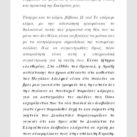
και πρακτική της Εκκλησίας μας.
Υπάρχει και το κλίμα, βέβαια. Ω ναι! Το υπέροχο
κλίμα, με την αδυσώπητη ηλιοφάνεια, το
θαλασσινό τοπίο που μπροστά στη θέα του το
μόνο που δεν θέλεις είναι να βγάλεις τα μάτια σου
με τα ασπρόμαυρα σημαδάκια της τυπωμένης
σελίδας. Πώς να συγκεντρωθείς; Ομως, πόσο
απαραίτητη είναι αυτή η υποχρεωτική
συγκέντρωση για τη σκέψη σου;
Είναι ζήτημα
ελευθερίας. Στο «1984» του Οργουελ, η πράξη
αντίστασης του ήρωα απέναντι στο καθεστώς
του Μεγάλου Αδελφού είναι ότι παλεύει να
βρει μια γωνιά στο γραφείο του, την οποία δεν
την πιάνουν οι πανταχού παρούσες κάμερες,
για να καταγράψει τις σκέψεις του. Οσοι
ισχυρίζονται πως τα νέα παιδιά δεν διαβάζουν
γιατί έχουν παραδοθεί ψυχή τε και σώματι στη
γοητεία του Διαδικτύου παραγνωρίζουν το
γεγονός ότι και πριν από το Διαδίκτυο τα
Ελληνόπουλα διάβαζαν ελάχιστα σε σχέση με
τους συνομηλίκους τους στην υπόλοιπη Ευρώπη.