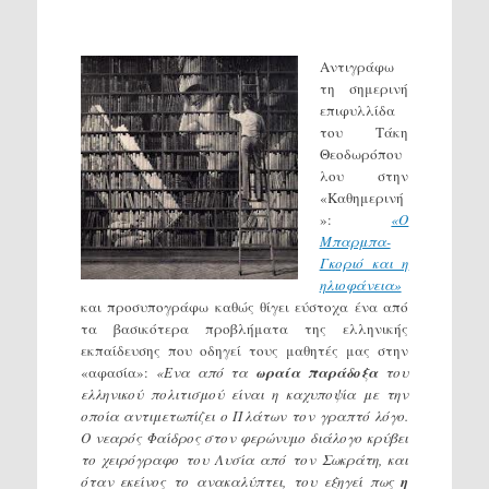
Αντιγράφω
τη σημερινή
επιφυλλίδα
του Τάκη
Θεοδωρόπου
λου στην
«Καθημερινή
»:
«Ο
Μπαρμπα-
Γκοριό και η
ηλιοφάνεια»
και προσυπογράφω καθώς θίγει εύστοχα ένα από
τα βασικότερα προβλήματα της ελληνικής
εκπαίδευσης που οδηγεί τους μαθητές μας στην
«αφασία»:
«Ενα από τα
ωραία παράδοξα
του
ελληνικού πολιτισμού είναι η καχυποψία με την
οποία αντιμετωπίζει ο Πλάτων τον γραπτό λόγο.
Ο νεαρός Φαίδρος στον φερώνυμο διάλογο κρύβει
το χειρόγραφο του Λυσία από τον Σωκράτη, και
όταν εκείνος το ανακαλύπτει, του εξηγεί πως
η