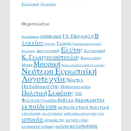
Ελληνικής |1ο μέρος
Θεματολόγιο
Β
scripta mea
T.S. Eliot
web2.0
Ken Robinson
λυκείου
Γλώσσα
Γκάτσος
Γραμματική Αρχαίας
Ελύτης
Διαγωνισμός
Ζωγραφική
Ελληνικής
Κ. Γεωργουσόπουλος
Καρυωτάκης
Μουσική
Μνήμη
Νεοελληνική Γλώσσα Γ λυκείου
Νεότερη Ευρωπαϊκή
Λογοτεχνία
Νόμπελ
Παπαδιαμάντης
Ποίηση και κρίση
Σεφέρης
Πολιτική
ΤΠΕ
δημοκρατία
Φιλαναγνωσία
βιβλία
εκπαίδευση
εκπαιδευτική πολιτική
επανάληψη για εξετάσεις
ισπανόφωνη λογοτεχνία
ιστορία
ιστορία της λογοτεχνίας
μελοποίηση
κρίση
κινηματογράφος