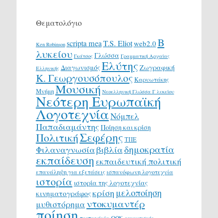
Θεματολόγιο
Β
scripta mea
T.S. Eliot
web2.0
Ken Robinson
λυκείου
Γλώσσα
Γκάτσος
Γραμματική Αρχαίας
Ελύτης
Διαγωνισμός
Ζωγραφική
Ελληνικής
Κ. Γεωργουσόπουλος
Καρυωτάκης
Μουσική
Μνήμη
Νεοελληνική Γλώσσα Γ λυκείου
Νεότερη Ευρωπαϊκή
Λογοτεχνία
Νόμπελ
Παπαδιαμάντης
Ποίηση και κρίση
Σεφέρης
Πολιτική
ΤΠΕ
δημοκρατία
Φιλαναγνωσία
βιβλία
εκπαίδευση
εκπαιδευτική πολιτική
επανάληψη για εξετάσεις
ισπανόφωνη λογοτεχνία
ιστορία
ιστορία της λογοτεχνίας
μελοποίηση
κρίση
κινηματογράφος
ντοκυμαντέρ
μυθιστόρημα
ποίηση
ροκ
προπαγάνδα
ρομαντισμός