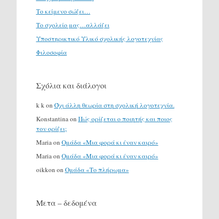
Το κείμενο σώζει…
Το σχολείο μας…αλλάζει
Υποστηρικτικό Υλικό σχολικής λογοτεχνίας
Φιλοσοφία
Σχόλια και διάλογοι
k k
on
Όχι άλλη θεωρία στη σχολική λογοτεχνία.
Konstantina
on
Πώς ορίζεται ο ποιητής και ποιος
τον ορίζει;
Maria
on
Ομάδα «Μια φορά κι έναν καιρό»
Maria
on
Ομάδα «Μια φορά κι έναν καιρό»
oikkon
on
Ομάδα «Το πλήρωμα»
Μετα – δεδομένα