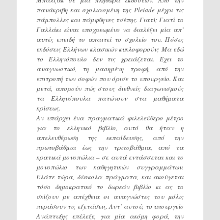
Μπαλζάκ σε μια πληθώρα εκδόσεων. Από την
πανάκριβη και σχολιασμένη της Pleiade μέχρι τις
πάμπολλες και πάμφθηνες τσέπης. Γιατί; Γιατί το
Γαλλάκι είναι υποχρεωμένο να διαλέξει μία απ’
αυτές επειδή το απαιτεί το σχολείο του. Πόσες
εκδόσεις Ελλήνων κλασικών κυκλοφορούν; Μα εδώ
το Ελληνόπουλο δεν τις χρειάζεται. Εχει το
αναγνωστικό, τη μασημένη τροφή, από την
επιτροπή των σοφών που όρισε το υπουργείο. Και
μετά, απορούν πώς στους διεθνείς διαγωνισμούς
τα Ελληνόπουλα πατώνουν στα μαθήματα
κρίσεως.
Αν υπάρχει ένα πραγματικά φιλελεύθερο μέτρο
για το ελληνικό βιβλίο, αυτό θα ήταν η
απελευθέρωση της εκπαίδευσης, από την
πρωτοβάθμια έως την τριτοβάθμια, από τα
κρατικά μονοπώλια – σε αυτά εντάσσεται και το
μονοπώλιο των καθηγητικών συγγραμμάτων.
Ελάτε τώρα, δύσκολα πράγματα, και ακούγεται
τόσο δημοκρατικό το δωρεάν βιβλίο κι ας το
σκίζουν με απέχθεια οι αναγνώστες του μόλις
περάσουν τις εξετάσεις. Αντ’ αυτού, το υπουργείο
Ανάπτυξης επέλεξε, για μία ακόμη φορά, την