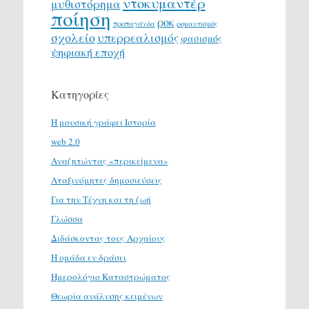
ντοκυμαντέρ
μυθιστόρημα
ποίηση
ροκ
προπαγάνδα
ρομαντισμός
σχολείο
υπερρεαλισμός
φασισμός
ψηφιακή εποχή
Κατηγορίες
H μουσική γράφει Ιστορία
web 2.0
Αναζητώντας «περικείμενα»
Αταξινόμητες δημοσιεύσεις
Για την Τέχνη και τη ζωή
Γλώσσα
Διδάσκοντας τους Αρχαίους
Η ομάδα εν δράσει
Ημερολόγιο Καταστρώματος
Θεωρία ανάλυσης κειμένων