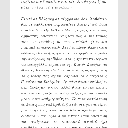
αλήθεια του δασκάλου του, τότε δεν θα γνωρίζαμε
ούτε τον έναν ούτε τον άλλον.
Γιατί οι Ελληνες, οι σύγχρονοι, δεν διαβάζουν
όσο οι υπόλοιποι ευρωπαϊκοί λαοί;
Γιατί είναι
απολίτιστοι; Οχι βέβαια. Μια πρόχειρη και κάπως
σχηματική απάντηση θα ήταν πως ο πολιτισμός
τους, σε αντίθεση με τον ιουδαϊκό, ήταν και
παραμένει προφορικός. Αυτό το κληρονόμησε και η
ελληνική Ορθοδοξία, η οποία προτίμησε να αφήσει
την ανάγνωση της Βίβλου στους προτεστάντες και
να απαγγέλλει κομμάτια της Καινής Διαθήκης τη
Μεγάλη Πέμπτη. Πόσοι από τους ιεράρχες μας ή
τους ιερείς μας έχουν διαβάσει τους Μεγάλους
Πατέρες της Εκκλησίας, όχι μόνο όταν σπούδαζαν
στη θεολογική σχολή, αλλά όταν αποφοίτησαν,
όταν πια η πράξη της ανάγνωσης έχει αφομοιωθεί
μέσα στην καθημερινότητα. Σε ποια κατάσταση
θα ήταν η ελληνική Ορθοδοξία εάν οι άγιοι πατέρες
μας διάβαζαν, όπως οι καθολικοί ομόλογοί τους
διαβάζουν τον Αγιο Αυγουστίνο; Στην απαξίωση
της ανάγνωσης ως κοινωνικού αγαθού έχει
συμβάλει τα μέγιστα η αντιδιανοούμενη στάση