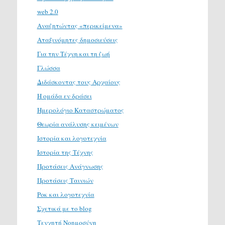
web 2.0
Αναζητώντας «περικείμενα»
Αταξινόμητες δημοσιεύσεις
Για την Τέχνη και τη ζωή
Γλώσσα
Διδάσκοντας τους Αρχαίους
Η ομάδα εν δράσει
Ημερολόγιο Καταστρώματος
Θεωρία ανάλυσης κειμένων
Ιστορία και λογοτεχνία
Ιστορία της Τέχνης
Προτάσεις Ανάγνωσης
Προτάσεις Ταινιών
Ροκ και λογοτεχνία
Σχετικά με το blog
Τενχητή Νοημοσύνη