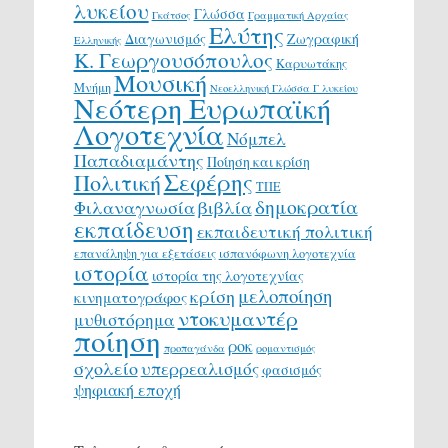
λυκείου
Γλώσσα
Γκάτσος
Γραμματική Αρχαίας
Ελύτης
Διαγωνισμός
Ζωγραφική
Ελληνικής
Κ. Γεωργουσόπουλος
Καρυωτάκης
Μουσική
Μνήμη
Νεοελληνική Γλώσσα Γ λυκείου
Νεότερη Ευρωπαϊκή
Λογοτεχνία
Νόμπελ
Παπαδιαμάντης
Ποίηση και κρίση
Σεφέρης
Πολιτική
ΤΠΕ
δημοκρατία
Φιλαναγνωσία
βιβλία
εκπαίδευση
εκπαιδευτική πολιτική
επανάληψη για εξετάσεις
ισπανόφωνη λογοτεχνία
ιστορία
ιστορία της λογοτεχνίας
μελοποίηση
κρίση
κινηματογράφος
ντοκυμαντέρ
μυθιστόρημα
ποίηση
ροκ
προπαγάνδα
ρομαντισμός
σχολείο
υπερρεαλισμός
φασισμός
ψηφιακή εποχή