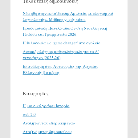
Τελευταίες δημοσιεύσεις
Νέα ήθη στην εκπαίδευση: Αριστεία με «λογισμικό
λογοκλοπής». Μάθηση χωρίς κόπο.
Προσομοίωση Πανελλαδικών στη Νεοελληνική
Γλώσσα και Γραμματεία 2026.
H Φιλοσοφία ως ‘game changer’ στο σχολείο.
Αυτοαξιολόγηση μαθητών/τριών για το Α΄
τετράμηνο (2025-26)
Επανάληψη στις Αντωνυμίες της Αρχαίας
Ελληνικής |1ο μέρος
Κατηγορίες
H μουσική γράφει Ιστορία
web 2.0
Αναζητώντας «περικείμενα»
Αταξινόμητες δημοσιεύσεις