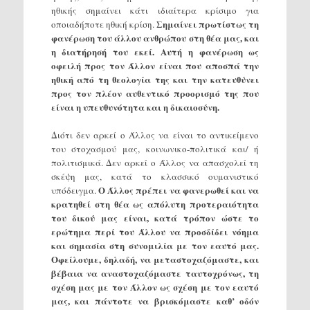
ηθικής σημαίνει κάτι ιδιαίτερα κρίσιμο για
Σημαίνει πρωτίστως τη
οποιαδήποτε ηθική κρίση.
φανέρωση του άλλου ανθρώπου στη θέα μας, και
η διατήρησή του εκεί.
Αυτή η φανέρωση ως
οφειλή προς τον Άλλον είναι που αποσπά την
ηθική από τη θεολογία της και την κατευθύνει
προς τον πλέον αυθεντικό προορισμό της που
είναι η υπευθυνότητα και η δικαιοσύνη.
Διότι δεν αρκεί ο Άλλος να είναι το αντικείμενο
του στοχασμού μας, κοινωνικο-πολιτικά και/ ή
πολιτισμικά. Δεν αρκεί ο Άλλος να απασχολεί τη
σκέψη μας, κατά το κλασσικό ουμανιστικό
Ο Άλλος πρέπει να φανερωθεί και να
υπόδειγμα.
κρατηθεί στη θέα ως απόλυτη προτεραιότητα
του δικού μας είναι, κατά τρόπον ώστε το
ερώτημα περί του Άλλου να προσδίδει νόημα
και σημασία στη συνομιλία με τον εαυτό μας.
Οφείλουμε, δηλαδή, να μεταστοχαζόμαστε, και
βέβαια να αναστοχαζόμαστε ταυτοχρόνως, τη
σχέση μας με τον Άλλον ως σχέση με τον εαυτό
μας, και πάντοτε να βρισκόμαστε καθ’ οδόν