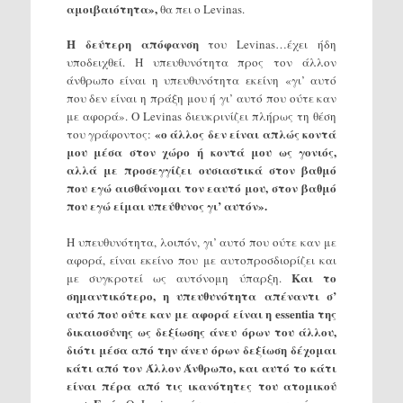
αμοιβαιότητα»,
θα πει ο Levinas.
Η δεύτερη απόφανση
του Levinas…έχει ήδη
υποδειχθεί. Η υπευθυνότητα προς τον άλλον
άνθρωπο είναι η υπευθυνότητα εκείνη «γι’ αυτό
που δεν είναι η πράξη μου ή γι’ αυτό που ούτε καν
με αφορά». Ο Levinas διευκρινίζει πλήρως τη θέση
«ο άλλος δεν είναι απλώς κοντά
του γράφοντος:
μου μέσα στον χώρο ή κοντά μου ως γονιός,
αλλά με προσεγγίζει ουσιαστικά στον βαθμό
που εγώ αισθάνομαι τον εαυτό μου, στον βαθμό
που εγώ είμαι υπεύθυνος γι’ αυτόν».
Η υπευθυνότητα, λοιπόν, γι’ αυτό που ούτε καν με
αφορά, είναι εκείνο που με αυτοπροσδιορίζει και
Και το
με συγκροτεί ως αυτόνομη ύπαρξη.
σημαντικότερο, η υπευθυνότητα απέναντι σ’
αυτό που ούτε καν με αφορά είναι η essentia της
δικαιοσύνης ως δεξίωσης άνευ όρων του άλλου,
διότι μέσα από την άνευ όρων δεξίωση δέχομαι
κάτι από τον Άλλον Άνθρωπο, και αυτό το κάτι
είναι πέρα από τις ικανότητες του ατομικού