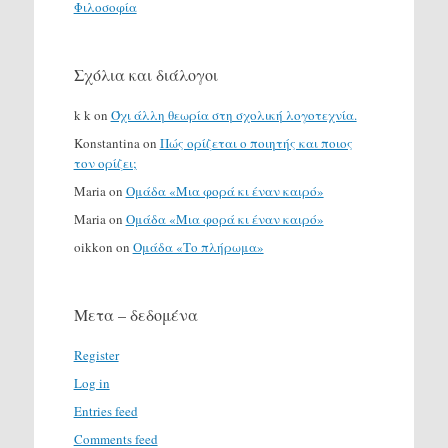
Φιλοσοφία
Σχόλια και διάλογοι
k k
on
Όχι άλλη θεωρία στη σχολική λογοτεχνία.
Konstantina
on
Πώς ορίζεται ο ποιητής και ποιος
τον ορίζει;
Maria
on
Ομάδα «Μια φορά κι έναν καιρό»
Maria
on
Ομάδα «Μια φορά κι έναν καιρό»
oikkon
on
Ομάδα «Το πλήρωμα»
Μετα – δεδομένα
Register
Log in
Entries feed
Comments feed