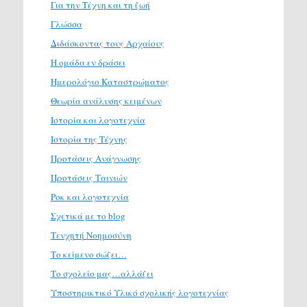
Για την Τέχνη και τη ζωή
Γλώσσα
Διδάσκοντας τους Αρχαίους
Η ομάδα εν δράσει
Ημερολόγιο Καταστρώματος
Θεωρία ανάλυσης κειμένων
Ιστορία και λογοτεχνία
Ιστορία της Τέχνης
Προτάσεις Ανάγνωσης
Προτάσεις Ταινιών
Ροκ και λογοτεχνία
Σχετικά με το blog
Τενχητή Νοημοσύνη
Το κείμενο σώζει…
Το σχολείο μας…αλλάζει
Υποστηρικτικό Υλικό σχολικής λογοτεχνίας