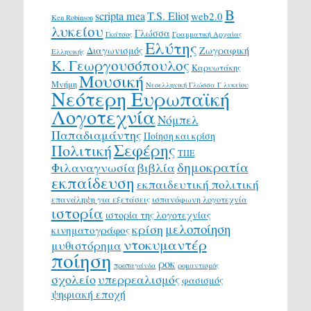
Β
scripta mea
T.S. Eliot
web2.0
Ken Robinson
λυκείου
Γλώσσα
Γκάτσος
Γραμματική Αρχαίας
Ελύτης
Διαγωνισμός
Ζωγραφική
Ελληνικής
Κ. Γεωργουσόπουλος
Καρυωτάκης
Μουσική
Μνήμη
Νεοελληνική Γλώσσα Γ λυκείου
Νεότερη Ευρωπαϊκή
Λογοτεχνία
Νόμπελ
Παπαδιαμάντης
Ποίηση και κρίση
Σεφέρης
Πολιτική
ΤΠΕ
δημοκρατία
Φιλαναγνωσία
βιβλία
εκπαίδευση
εκπαιδευτική πολιτική
επανάληψη για εξετάσεις
ισπανόφωνη λογοτεχνία
ιστορία
ιστορία της λογοτεχνίας
μελοποίηση
κρίση
κινηματογράφος
ντοκυμαντέρ
μυθιστόρημα
ποίηση
ροκ
προπαγάνδα
ρομαντισμός
σχολείο
υπερρεαλισμός
φασισμός
ψηφιακή εποχή