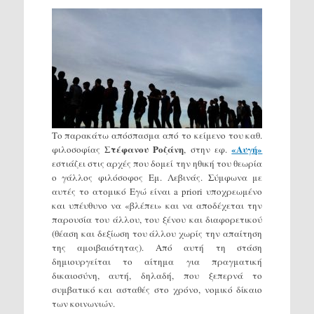
Το παρακάτω απόσπασμα από το κείμενο του καθ.
Στέφανου Ροζάνη
«Αυγή»
φιλοσοφίας
, στην εφ.
εστιάζει στις αρχές που δομεί την ηθική του θεωρία
ο γάλλος φιλόσοφος Εμ. Λεβινάς. Σύμφωνα με
αυτές το ατομικό Εγώ είναι a priori υποχρεωμένο
και υπέυθυνο να «βλέπει» και να αποδέχεται την
παρουσία του άλλου, του ξένου και διαφορετικού
(θέαση και δεξίωση του άλλου χωρίς την απαίτηση
της αμοιβαιότητας). Από αυτή τη στάση
δημιουργείται το αίτημα για πραγματική
δικαιοσύνη, αυτή, δηλαδή, που ξεπερνά το
συμβατικό και ασταθές στο χρόνο, νομικό δίκαιο
των κοινωνιών.