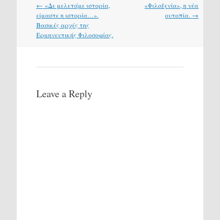
Post
←
«Δε μελετάμε ιστορία,
«Φιλοξενία», η νέα
navigation
είμαστε η ιστορία…».
ουτοπία.
→
Βασικές αρχές της
Ερμηνευτικής Φιλοσοφίας.
Leave a Reply