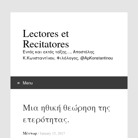
Lectores et
Recitatores
Εντός και εκτός τάξης…, Αποστόλης
Κ.Κωνσταντίνου, Φιλόλογος, @ApKonstantinou
Menu
Skip
to
Μια ηθική θεώρηση της
content
ετερότητας.
Μέντωρ
/
January 15, 2017