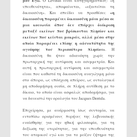
μου Εγώ.
Ο Levinas είναι κατηγορηματικός: «η
υπευθυνότητα», αποφαίνεται, «εξαιτείται τη
«η
δικαιοσύνη». Και σπεύδει να προσθέσει:
δικαιοσύνη παραμένει δικαιοσύνη μόνο μέσα σε
μια κοινωνία όπου δεν υπάρχει διάκριση
μεταξύ εκείνων που βρίσκονται πλησίον και
εκείνων που κείνται μακράν, αλλά μέσα στην
οποία παραμένει επίσης η αδυνατότητα της
αγνόησης του περισσότερο πλησίον»
. Η
δικαιοσύνη θα ήταν αδιανόητη χωρίς την
πρωταρχική της αντίφαση και ασυμμετρία. Και
αυτή η πρωταρχική αντίφαση και ασυμμετρία
είναι που καθιστά τη δικαιοσύνη αναγώγιμη μόνο
στο άπειρο, ως υπόσχεση απείρου, ως οντολογικά
μη αποδομήσιμη ουσία, σε πλήρη αντίθεση με το
δίκαιο, το οποίο είναι ασφαλώς αποδομήσιμο, για
να δανειστώ την ορολογία του Jacques Derrida.
Επιχείρησα, με ανάρμοστη ίσως συντομία, να
εντοπίσω ορισμένους πυρήνες της λεβινασικής
εναίσθησης για την ηθική φιλοσοφία, για τη
δεξίωση της ετερότητας, για την υπευθυνότητα
του ατομικού εγώ και για το μείζον ζήτημα της