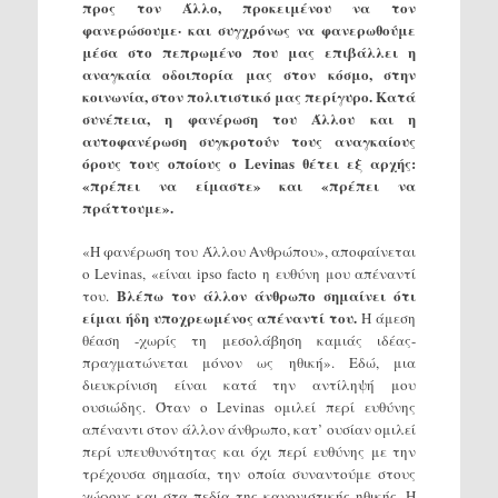
προς τον Άλλο, προκειμένου να τον
φανερώσουμε· και συγχρόνως να φανερωθούμε
μέσα στο πεπρωμένο που μας επιβάλλει η
αναγκαία οδοιπορία μας στον κόσμο, στην
κοινωνία, στον πολιτιστικό μας περίγυρο. Κατά
συνέπεια, η φανέρωση του Άλλου και η
αυτοφανέρωση συγκροτούν τους αναγκαίους
όρους τους οποίους ο Levinas θέτει εξ αρχής:
«πρέπει να είμαστε» και «πρέπει να
πράττουμε».
«Η φανέρωση του Άλλου Ανθρώπου», αποφαίνεται
ο Levinas, «είναι ipso facto η ευθύνη μου απέναντί
Βλέπω τον άλλον άνθρωπο σημαίνει ότι
του.
είμαι ήδη υποχρεωμένος απέναντί του.
Η άμεση
θέαση -χωρίς τη μεσολάβηση καμιάς ιδέας-
πραγματώνεται μόνον ως ηθική». Εδώ, μια
διευκρίνιση είναι κατά την αντίληψή μου
ουσιώδης. Όταν ο Levinas ομιλεί περί ευθύνης
απέναντι στον άλλον άνθρωπο, κατ’ ουσίαν ομιλεί
περί υπευθυνότητας και όχι περί ευθύνης με την
τρέχουσα σημασία, την οποία συναντούμε στους
χώρους και στα πεδία της κανονιστικής ηθικής. Η