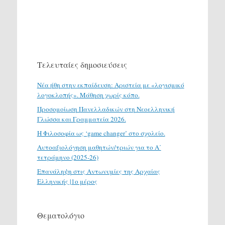
Τελευταίες δημοσιεύσεις
Νέα ήθη στην εκπαίδευση: Αριστεία με «λογισμικό
λογοκλοπής». Μάθηση χωρίς κόπο.
Προσομοίωση Πανελλαδικών στη Νεοελληνική
Γλώσσα και Γραμματεία 2026.
H Φιλοσοφία ως ‘game changer’ στο σχολείο.
Αυτοαξιολόγηση μαθητών/τριών για το Α΄
τετράμηνο (2025-26)
Επανάληψη στις Αντωνυμίες της Αρχαίας
Ελληνικής |1ο μέρος
Θεματολόγιο