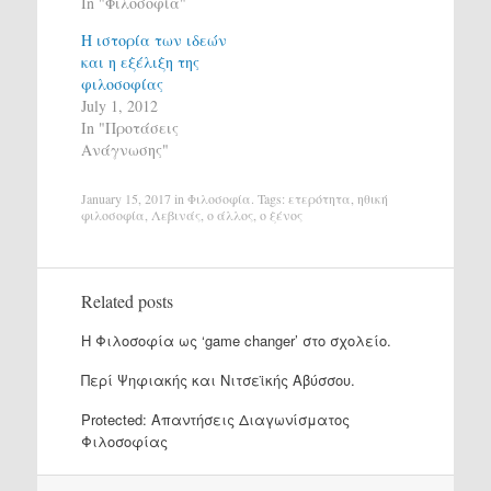
In "Φιλοσοφία"
Η ιστορία των ιδεών
και η εξέλιξη της
φιλοσοφίας
July 1, 2012
In "Προτάσεις
Ανάγνωσης"
January 15, 2017
in
Φιλοσοφία
. Tags:
ετερότητα
,
ηθική
φιλοσοφία
,
Λεβινάς
,
ο άλλος
,
ο ξένος
Related posts
H Φιλοσοφία ως ‘game changer’ στο σχολείο.
Περί Ψηφιακής και Νιτσεϊκής Αβύσσου.
Protected: Απαντήσεις Διαγωνίσματος
Φιλοσοφίας