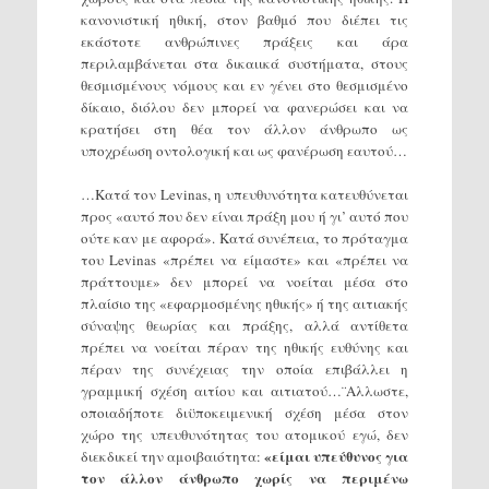
κανονιστική ηθική, στον βαθμό που διέπει τις
εκάστοτε ανθρώπινες πράξεις και άρα
περιλαμβάνεται στα δικαιικά συστήματα, στους
θεσμισμένους νόμους και εν γένει στο θεσμισμένο
δίκαιο, διόλου δεν μπορεί να φανερώσει και να
κρατήσει στη θέα τον άλλον άνθρωπο ως
υποχρέωση οντολογική και ως φανέρωση εαυτού…
…Κατά τον Levinas, η υπευθυνότητα κατευθύνεται
προς «αυτό που δεν είναι πράξη μου ή γι’ αυτό που
ούτε καν με αφορά». Κατά συνέπεια, το πρόταγμα
του Levinas «πρέπει να είμαστε» και «πρέπει να
πράττουμε» δεν μπορεί να νοείται μέσα στο
πλαίσιο της «εφαρμοσμένης ηθικής» ή της αιτιακής
σύναψης θεωρίας και πράξης, αλλά αντίθετα
πρέπει να νοείται πέραν της ηθικής ευθύνης και
πέραν της συνέχειας την οποία επιβάλλει η
γραμμική σχέση αιτίου και αιτιατού…¨Αλλωστε,
οποιαδήποτε διϋποκειμενική σχέση μέσα στον
χώρο της υπευθυνότητας του ατομικού εγώ, δεν
«είμαι υπεύθυνος για
διεκδικεί την αμοιβαιότητα:
τον άλλον άνθρωπο χωρίς να περιμένω