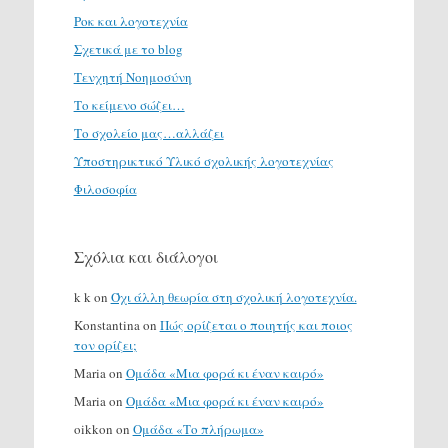
Ροκ και λογοτεχνία
Σχετικά με το blog
Τενχητή Νοημοσύνη
Το κείμενο σώζει…
Το σχολείο μας…αλλάζει
Υποστηρικτικό Υλικό σχολικής λογοτεχνίας
Φιλοσοφία
Σχόλια και διάλογοι
k k
on
Όχι άλλη θεωρία στη σχολική λογοτεχνία.
Konstantina
on
Πώς ορίζεται ο ποιητής και ποιος
τον ορίζει;
Maria
on
Ομάδα «Μια φορά κι έναν καιρό»
Maria
on
Ομάδα «Μια φορά κι έναν καιρό»
oikkon
on
Ομάδα «Το πλήρωμα»