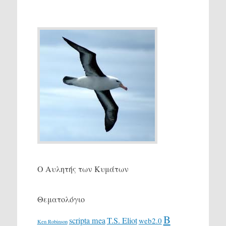
Ο Αυλητής των Κυμάτων
Θεματολόγιο
Β
scripta mea
T.S. Eliot
web2.0
Ken Robinson