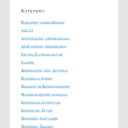
Κατηγορίες
H μουσική γράφει Ιστορία
web 2.0
Αναζητώντας «περικείμενα»
Αταξινόμητες δημοσιεύσεις
Για την Τέχνη και τη ζωή
Γλώσσα
Διδάσκοντας τους Αρχαίους
Η ομάδα εν δράσει
Ημερολόγιο Καταστρώματος
Θεωρία ανάλυσης κειμένων
Ιστορία και λογοτεχνία
Ιστορία της Τέχνης
Προτάσεις Ανάγνωσης
Προτάσεις Ταινιών