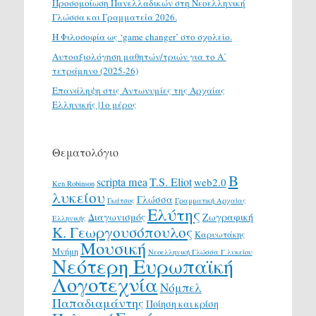
Προσομοίωση Πανελλαδικών στη Νεοελληνική
Γλώσσα και Γραμματεία 2026.
H Φιλοσοφία ως ‘game changer’ στο σχολείο.
Αυτοαξιολόγηση μαθητών/τριών για το Α΄
τετράμηνο (2025-26)
Επανάληψη στις Αντωνυμίες της Αρχαίας
Ελληνικής |1ο μέρος
Θεματολόγιο
Β
scripta mea
T.S. Eliot
web2.0
Ken Robinson
λυκείου
Γλώσσα
Γκάτσος
Γραμματική Αρχαίας
Ελύτης
Διαγωνισμός
Ζωγραφική
Ελληνικής
Κ. Γεωργουσόπουλος
Καρυωτάκης
Μουσική
Μνήμη
Νεοελληνική Γλώσσα Γ λυκείου
Νεότερη Ευρωπαϊκή
Λογοτεχνία
Νόμπελ
Παπαδιαμάντης
Ποίηση και κρίση