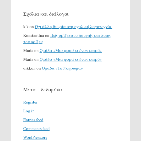
Σχόλια και διάλογοι
k k
on
Όχι άλλη θεωρία στη σχολική λογοτεχνία.
Konstantina
on
Πώς ορίζεται ο ποιητής και ποιος
τον ορίζει;
Maria
on
Ομάδα «Μια φορά κι έναν καιρό»
Maria
on
Ομάδα «Μια φορά κι έναν καιρό»
oikkon
on
Ομάδα «Το πλήρωμα»
Μετα – δεδομένα
Register
Log in
Entries feed
Comments feed
WordPress.org