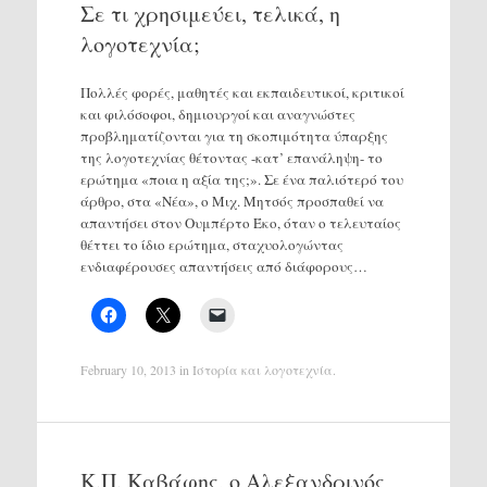
Σε τι χρησιμεύει, τελικά, η
λογοτεχνία;
Πολλές φορές, μαθητές και εκπαιδευτικοί, κριτικοί
και φιλόσοφοι, δημιουργοί και αναγνώστες
προβληματίζονται για τη σκοπιμότητα ύπαρξης
της λογοτεχνίας θέτοντας -κατ’ επανάληψη- το
ερώτημα «ποια η αξία της;». Σε ένα παλιότερό του
άρθρο, στα «Νέα», ο Μιχ. Μητσός προσπαθεί να
απαντήσει στον Ουμπέρτο Έκο, όταν ο τελευταίος
θέττει το ίδιο ερώτημα, σταχυολογώντας
ενδιαφέρουσες απαντήσεις από διάφορους…
February 10, 2013
in
Ιστορία και λογοτεχνία
.
Κ.Π. Καβάφης, ο Αλεξανδρινός