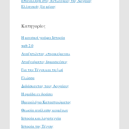
Επανάληψη στις Αντωνυμίες της Αρχαίας
Ελληνικής |1ο μέρος
Κατηγορίες
H μουσική γράφει Ιστορία
web 2.0
Αναζητώντας «περικείμενα»
Αταξινόμητες δημοσιεύσεις
Για την Τέχνη και τη ζωή
Γλώσσα
Διδάσκοντας τους Αρχαίους
Η ομάδα εν δράσει
Ημερολόγιο Καταστρώματος
Θεωρία ανάλυσης κειμένων
Ιστορία και λογοτεχνία
Ιστορία της Τέχνης