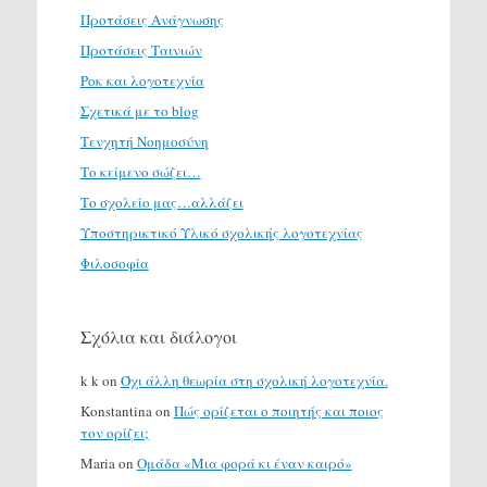
Προτάσεις Ανάγνωσης
Προτάσεις Ταινιών
Ροκ και λογοτεχνία
Σχετικά με το blog
Τενχητή Νοημοσύνη
Το κείμενο σώζει…
Το σχολείο μας…αλλάζει
Υποστηρικτικό Υλικό σχολικής λογοτεχνίας
Φιλοσοφία
Σχόλια και διάλογοι
k k
on
Όχι άλλη θεωρία στη σχολική λογοτεχνία.
Konstantina
on
Πώς ορίζεται ο ποιητής και ποιος
τον ορίζει;
Maria
on
Ομάδα «Μια φορά κι έναν καιρό»