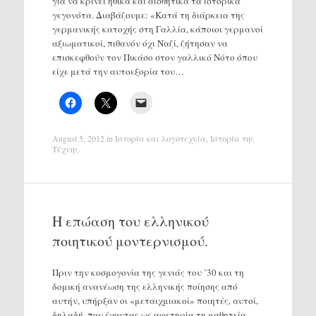
για να κρίνει ηθικά και αισθητικά τα ιστορικά
γεγονότα. Διαβάζουμε: «Κατά τη διάρκεια της
γερμανικής κατοχής στη Γαλλία, κάποιοι γερμανοί
αξιωματικοί, πιθανόν όχι Ναζί, ζήτησαν να
επισκεφθούν τον Πικάσο στον γαλλικό Νότο όπου
είχε μετά την αυτοεξορία του…
August 5, 2012
in
Ιστορία και λογοτεχνία
,
Ιστορία της
Τέχνης
.
Η επώαση του ελληνικού
ποιητικού μοντερνισμού.
Πριν την κοσμογονία της γενιάς του ’30 και τη
δομική ανανέωση της ελληνικής ποίησης από
αυτήν, υπήρξαν οι «μεταιχμιακοί» ποιητές, αυτοί,
δηλαδή, που έχοντας ως αφετηρία τη μαθητεία