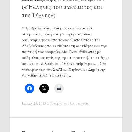
(«΄Ελληνες του πνεύματος και
της Τέχνης»)
Ο Αλεξανδρινός, «ποιητής ελληνικός και
ιστορικός», η ζωή και η ποίησή του, όπως
διαμορφώθηκαν από τον κοσμοπολιτισμό της
Αλεξάνδρειας που καθόρισε τη συνείδηση και την
ποιητική του κοσμοθεωρία. Ένας άνθρωπος με
πάθη, ένας «φυγάς της αριστοκρατικής του τάξης»
που «με συνολικόν ποσόν δεν αριθμήθηκε»… Στο
ντοκυμαντέρ του ΣΚΑΪ «…Ο ηθοποιός Δημήτρης
Λιγνάδης αναζητά τα ίχνη…
January 29, 2013
in
Ιστορία και λογοτεχνία
.