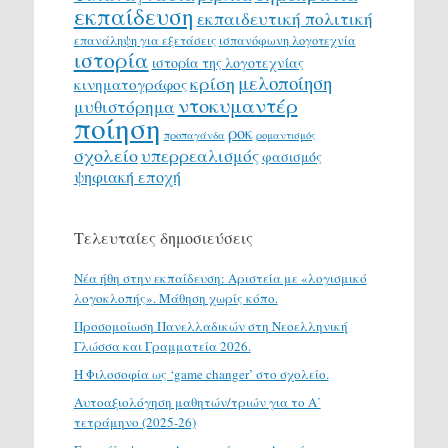
εκπαίδευση
εκπαιδευτική πολιτική
επανάληψη για εξετάσεις
ισπανόφωνη λογοτεχνία
ιστορία
ιστορία της λογοτεχνίας
μελοποίηση
κρίση
κινηματογράφος
ντοκυμαντέρ
μυθιστόρημα
ποίηση
ροκ
προπαγάνδα
ρομαντισμός
σχολείο
υπερρεαλισμός
φασισμός
ψηφιακή εποχή
Τελευταίες δημοσιεύσεις
Νέα ήθη στην εκπαίδευση: Αριστεία με «λογισμικό
λογοκλοπής». Μάθηση χωρίς κόπο.
Προσομοίωση Πανελλαδικών στη Νεοελληνική
Γλώσσα και Γραμματεία 2026.
H Φιλοσοφία ως ‘game changer’ στο σχολείο.
Αυτοαξιολόγηση μαθητών/τριών για το Α΄
τετράμηνο (2025-26)