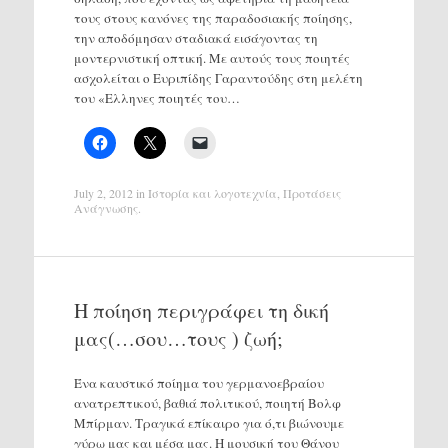
τους στους κανόνες της παραδοσιακής ποίησης,
την αποδόμησαν σταδιακά εισάγοντας τη
μοντερνιστική οπτική. Με αυτούς τους ποιητές
ασχολείται ο Ευριπίδης Γαραντούδης στη μελέτη
του «Ελληνες ποιητές του…
July 2, 2012
in
Ιστορία και λογοτεχνία
,
Προτάσεις
Ανάγνωσης
.
Η ποίηση περιγράφει τη δική
μας(…σου…τους ) ζωή;
Ένα καυστικό ποίημα του γερμανοεβραίου
ανατρεπτικού, βαθιά πολιτικού, ποιητή Βολφ
Μπίρμαν. Τραγικά επίκαιρο για ό,τι βιώνουμε
γύρω μας και μέσα μας. Η μουσική του Θάνου