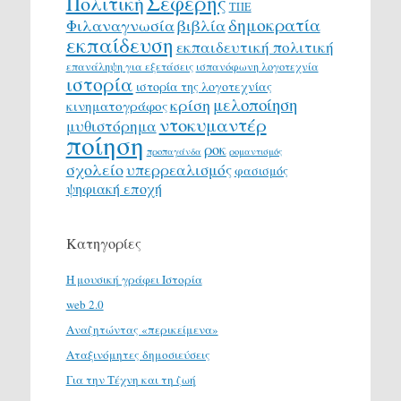
Σεφέρης
Πολιτική
ΤΠΕ
δημοκρατία
Φιλαναγνωσία
βιβλία
εκπαίδευση
εκπαιδευτική πολιτική
επανάληψη για εξετάσεις
ισπανόφωνη λογοτεχνία
ιστορία
ιστορία της λογοτεχνίας
μελοποίηση
κρίση
κινηματογράφος
ντοκυμαντέρ
μυθιστόρημα
ποίηση
ροκ
προπαγάνδα
ρομαντισμός
σχολείο
υπερρεαλισμός
φασισμός
ψηφιακή εποχή
Κατηγορίες
H μουσική γράφει Ιστορία
web 2.0
Αναζητώντας «περικείμενα»
Αταξινόμητες δημοσιεύσεις
Για την Τέχνη και τη ζωή