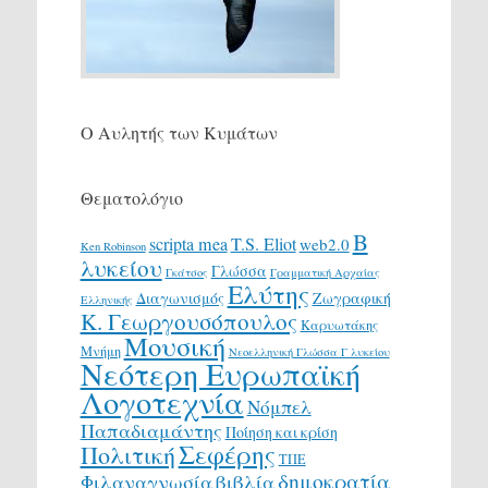
Ο Αυλητής των Κυμάτων
Θεματολόγιο
Β
scripta mea
T.S. Eliot
web2.0
Ken Robinson
λυκείου
Γλώσσα
Γκάτσος
Γραμματική Αρχαίας
Ελύτης
Διαγωνισμός
Ζωγραφική
Ελληνικής
Κ. Γεωργουσόπουλος
Καρυωτάκης
Μουσική
Μνήμη
Νεοελληνική Γλώσσα Γ λυκείου
Νεότερη Ευρωπαϊκή
Λογοτεχνία
Νόμπελ
Παπαδιαμάντης
Ποίηση και κρίση
Σεφέρης
Πολιτική
ΤΠΕ
δημοκρατία
Φιλαναγνωσία
βιβλία