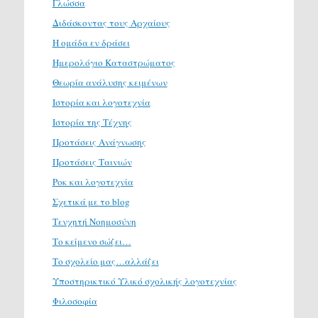
Γλώσσα
Διδάσκοντας τους Αρχαίους
Η ομάδα εν δράσει
Ημερολόγιο Καταστρώματος
Θεωρία ανάλυσης κειμένων
Ιστορία και λογοτεχνία
Ιστορία της Τέχνης
Προτάσεις Ανάγνωσης
Προτάσεις Ταινιών
Ροκ και λογοτεχνία
Σχετικά με το blog
Τενχητή Νοημοσύνη
Το κείμενο σώζει…
Το σχολείο μας…αλλάζει
Υποστηρικτικό Υλικό σχολικής λογοτεχνίας
Φιλοσοφία