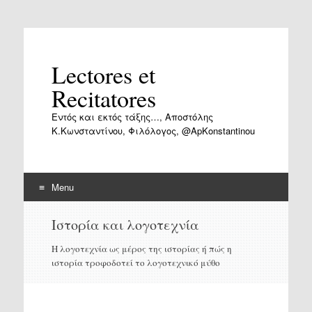
Lectores et
Recitatores
Εντός και εκτός τάξης…, Αποστόλης
Κ.Κωνσταντίνου, Φιλόλογος, @ApKonstantinou
Menu
Skip
Ιστορία και λογοτεχνία
to
content
Η λογοτεχνία ως μέρος της ιστορίας ή πώς η
ιστορία τροφοδοτεί το λογοτεχνικό μύθο