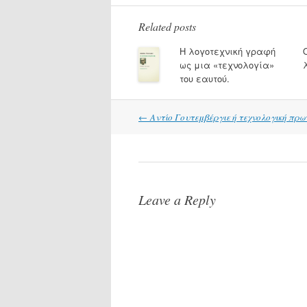
Related posts
Η λογοτεχνική γραφή
ως μια «τεχνολογία»
του εαυτού.
Post
←
Αντίο Γουτεμβέργιε ή τεχνολογική πρω
navigation
Leave a Reply