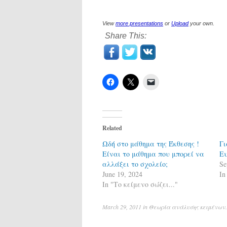
View
more presentations
or
Upload
your own.
Share This:
Related
Ωδή στο μάθημα της Έκθεσης !
Γι
Είναι το μάθημα που μπορεί να
Ευ
αλλάξει το σχολείο;
Se
June 19, 2024
In
In "Το κείμενο σώζει..."
March 29, 2011
in
Θεωρία ανάλυσης κειμένων