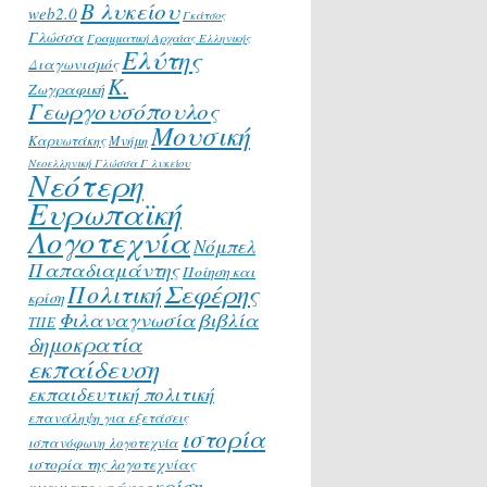
Β λυκείου
web2.0
Γκάτσος
Γλώσσα
Γραμματική Αρχαίας Ελληνικής
Ελύτης
Διαγωνισμός
Κ.
Ζωγραφική
Γεωργουσόπουλος
Μουσική
Καρυωτάκης
Μνήμη
Νεοελληνική Γλώσσα Γ λυκείου
Νεότερη
Ευρωπαϊκή
Λογοτεχνία
Νόμπελ
Παπαδιαμάντης
Ποίηση και
Σεφέρης
Πολιτική
κρίση
Φιλαναγνωσία
βιβλία
ΤΠΕ
δημοκρατία
εκπαίδευση
εκπαιδευτική πολιτική
επανάληψη για εξετάσεις
ιστορία
ισπανόφωνη λογοτεχνία
ιστορία της λογοτεχνίας
κρίση
κινηματογράφος