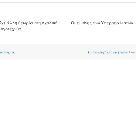
Όχι άλλη θεωρία στη σχολική
Οι εικόνες των Υπερρεαλιστών
λογοτεχνία.
τοπορία;
Το τρελοβάπορο (video)
→