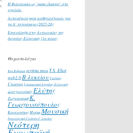
H Φιλοσοφία ως ‘game changer’ στο
ς
σχολείο.
Αυτοαξιολόγηση μαθητών/τριών για
το Α΄ τετράμηνο (2025-26)
Επανάληψη στις Αντωνυμίες της
Αρχαίας Ελληνικής |1ο μέρος
Θεματολόγιο
scripta mea
T.S. Eliot
Ken Robinson
Β λυκείου
web2.0
Γκάτσος
Γλώσσα
Γραμματική Αρχαίας Ελληνικής
Ελύτης
Διαγωνισμός
Κ.
Ζωγραφική
Γεωργουσόπουλος
Μουσική
Καρυωτάκης
Μνήμη
Νεοελληνική Γλώσσα Γ λυκείου
Νεότερη
Ευρωπαϊκή