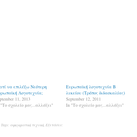
ατί να επιλέξω Νεότερη
Ευρωπαϊκή λογοτεχνία Β
ρωπαϊκή Λογοτεχνία;
λυκείου (Τρόπος διδασκαλίας)
ptember 11, 2013
September 12, 2011
 "Το σχολείο μας...αλλάζει"
In "Το σχολείο μας...αλλάζει"
. Tags:
αφηγηματική τεχνική
,
Εξετάσεις