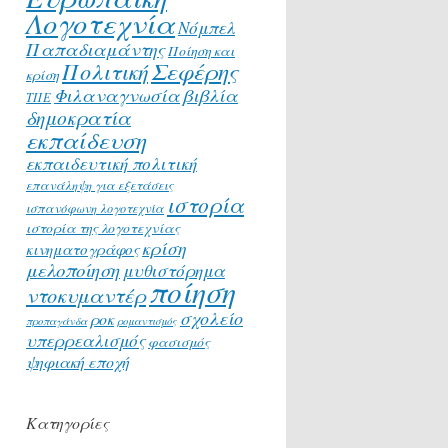
Λογοτεχνία
Νόμπελ
Παπαδιαμάντης
Ποίηση και
Σεφέρης
Πολιτική
κρίση
Φιλαναγνωσία
βιβλία
ΤΠΕ
δημοκρατία
εκπαίδευση
εκπαιδευτική πολιτική
επανάληψη για εξετάσεις
ιστορία
ισπανόφωνη λογοτεχνία
ιστορία της λογοτεχνίας
κρίση
κινηματογράφος
μελοποίηση
μυθιστόρημα
ποίηση
ντοκυμαντέρ
σχολείο
ροκ
προπαγάνδα
ρομαντισμός
υπερρεαλισμός
φασισμός
ψηφιακή εποχή
Κατηγορίες