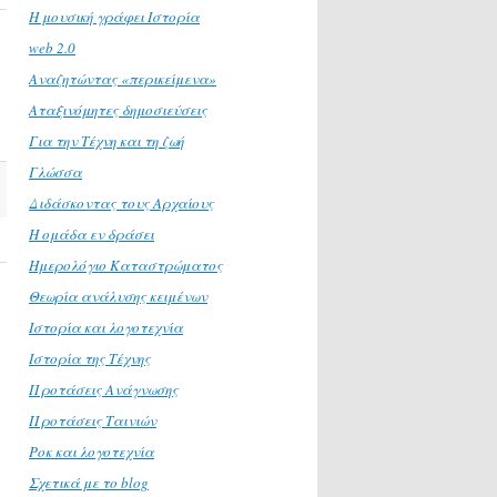
H μουσική γράφει Ιστορία
web 2.0
Αναζητώντας «περικείμενα»
Αταξινόμητες δημοσιεύσεις
Για την Τέχνη και τη ζωή
Γλώσσα
Διδάσκοντας τους Αρχαίους
Η ομάδα εν δράσει
Ημερολόγιο Καταστρώματος
Θεωρία ανάλυσης κειμένων
Ιστορία και λογοτεχνία
Ιστορία της Τέχνης
Προτάσεις Ανάγνωσης
Προτάσεις Ταινιών
Ροκ και λογοτεχνία
Σχετικά με το blog