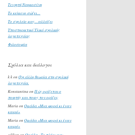
Τενχητή Νοημοσύνη
Το κείμενο σώζει…
Το σχολείο μας…αλλάζει
Υποστηρικτικό Υλικό σχολικής
λογοτεχνίας
Φιλοσοφία
Σχόλια και διάλογοι
k k
on
Όχι άλλη θεωρία στη σχολική
λογοτεχνία.
Konstantina
on
Πώς ορίζεται ο
ποιητής και ποιος τον ορίζει;
Maria
on
Ομάδα «Μια φορά κι έναν
καιρό»
Maria
on
Ομάδα «Μια φορά κι έναν
καιρό»
oikkon
on
Ομάδα «Το πλήρωμα»