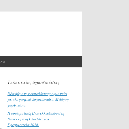
μού
Τελευταίες δημοσιεύσεις
Νέα ήθη στην εκπαίδευση: Αριστεία
με «λογισμικό λογοκλοπής». Μάθηση
χωρίς κόπο.
Προσομοίωση Πανελλαδικών στη
Νεοελληνική Γλώσσα και
Γραμματεία 2026.
α