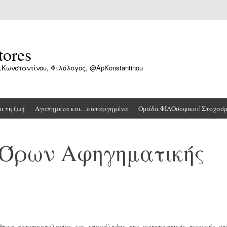
tores
.Κωνσταντίνου, Φιλόλογος, @ApKonstantinou
αι τη ζωή
Αγαπημένα και…καταργημένα
Ομάδα ΦΙΛΟσοφικού Στοχασ
Όρων Αφηγηματικής
ημα αφηγηματολογίας και επανάληψης της αφηγηματικής τεχνικής στ