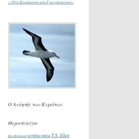
« Νέα Ποιήματα και Γυμνάσματα»
Ο Αυλητής των Κυμάτων
Θεματολόγιο
scripta mea
T.S. Eliot
Ken Robinson